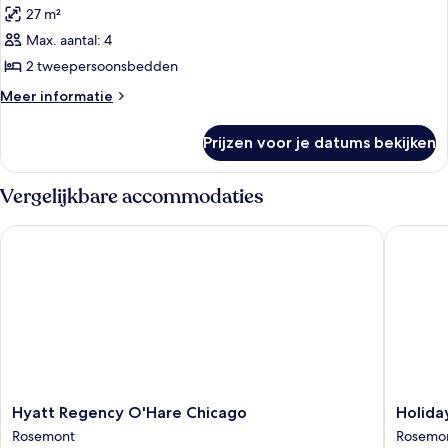
allergievrij
27 m²
voor
Max. aantal: 4
Kamer,
2
2 tweepersoonsbedden
tweepersoonsbedden,
Meer
Meer informatie
allergievrij
details
over
laden
Prijzen voor je datums bekijken
Kamer,
2
tweepersoonsbedden,
Vergelijkbare accommodaties
allergievrij
Hyatt Regency O'Hare Chicago
Holiday 
Hyatt
Holiday
Hyatt Regency O'Hare Chicago
Holida
Regency
Inn
Rosemont
Rosemo
O'Hare
Chicago