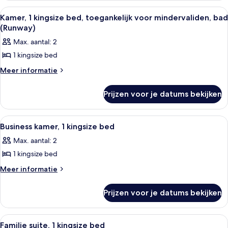
2
Alle
Een luchthaventerminal met meerdere 
8
tweepersoonsbedden
Kamer, 1 kingsize bed, toegankelijk voor mindervaliden, bad
foto's
(Runway)
voor
Max. aantal: 2
Kamer,
1 kingsize bed
1
kingsize
Meer
Meer informatie
details
bed,
over
toegankelijk
Prijzen voor je datums bekijken
Kamer,
voor
1
kingsize
mindervaliden,
Alle
Luxe beddengoed, donzen dekbedden
5
bed,
Business kamer, 1 kingsize bed
bad
foto's
toegankelijk
(Runway)
Max. aantal: 2
voor
voor
laden
mindervaliden,
1 kingsize bed
Business
bad
kamer,
Meer
Meer informatie
(Runway)
details
1
over
kingsize
Prijzen voor je datums bekijken
Business
bed
kamer,
laden
1
Alle
Een hotelkamer met een bed, een bank,
5
kingsize
Familie suite, 1 kingsize bed