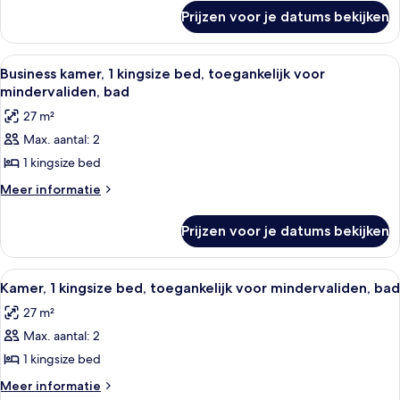
over
voor
Prijzen voor je datums bekijken
Kamer,
mindervaliden,
1
allergievrij
kingsize
Alle
Een luchthaventerminal met meerdere 
8
bed,
laden
Business kamer, 1 kingsize bed, toegankelijk voor
foto's
toegankelijk
mindervaliden, bad
voor
voor
27 m²
mindervaliden,
Business
allergievrij
Max. aantal: 2
kamer,
1 kingsize bed
1
kingsize
Meer
Meer informatie
details
bed,
over
toegankelijk
Prijzen voor je datums bekijken
Business
voor
kamer,
mindervaliden,
1
Alle
Een hotelkamer met een bed, bureau, s
7
kingsize
bad
Kamer, 1 kingsize bed, toegankelijk voor mindervaliden, bad
foto's
bed,
laden
27 m²
toegankelijk
voor
voor
Max. aantal: 2
Kamer,
mindervaliden,
1
1 kingsize bed
bad
kingsize
Meer
Meer informatie