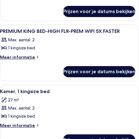
details
laden
over
Prijzen voor je datums bekijken
King
Room
Alle
Luxe beddengoed, donzen dekbedden
6
PREMIUM KING BED-HIGH FLR-PREM WIFI 5X FASTER
foto's
Max. aantal: 2
voor
1 kingsize bed
PREMIUM
KING
Meer
Meer informatie
details
BED-
over
HIGH
Prijzen voor je datums bekijken
PREMIUM
FLR-
KING
PREM
BED-
Alle
Een hotelkamer met een groot bed, t
8
HIGH
WIFI
Kamer, 1 kingsize bed
foto's
FLR-
5X
27 m²
PREM
voor
FASTER
WIFI
Max. aantal: 2
Kamer,
laden
5X
1
1 kingsize bed
FASTER
kingsize
Meer
Meer informatie
bed
details
over
laden