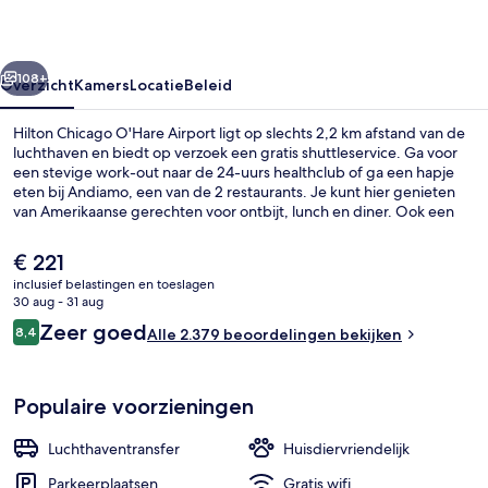
rige
Volgende
108+
Overzicht
Kamers
Locatie
Beleid
Hilton Chicago O'Hare Airport ligt op slechts 2,2 km afstand van de
luchthaven en biedt op verzoek een gratis shuttleservice. Ga voor
een stevige work-out naar de 24-uurs healthclub of ga een hapje
eten bij Andiamo, een van de 2 restaurants. Je kunt hier genieten
van Amerikaanse gerechten voor ontbijt, lunch en diner. Ook een
bar/lounge, een snackbar/deli en een terras gelden als
hoogtepunten. Andere reizigers raden de accommodatie aan
De
€ 221
vanwege het behulpzame personeel en de locatie. De
huidige
inclusief belastingen en toeslagen
accommodatie ligt op korte loopafstand van het openbaar vervoer:
prijs
30 aug - 31 aug
Metrostation O'Hare ligt vlakbij.
Een 55-inch televisie met kabelzende
is
Beoordelingen
Zeer goed
8,4
Alle 2.379 beoordelingen bekijken
€ 221
8,4 op 10 –
Populaire voorzieningen
Luchthaventransfer
Huisdiervriendelijk
Parkeerplaatsen
Gratis wifi