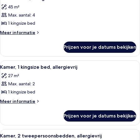
foto's
bed
45 m²
voor
Max. aantal: 4
Familie
suite,
1 kingsize bed
1
Meer
Meer informatie
kingsize
details
over
bed
Prijzen voor je datums bekijken
Familie
laden
suite,
1
Alle
Een hotelkamer met een groot bed, een
6
kingsize
Kamer, 1 kingsize bed, allergievrij
foto's
bed
27 m²
voor
Max. aantal: 2
Kamer,
1
1 kingsize bed
kingsize
Meer
Meer informatie
bed,
details
over
allergievrij
Prijzen voor je datums bekijken
Kamer,
laden
1
kingsize
Alle
Luxe beddengoed, donzen dekbedden
6
bed,
Kamer, 2 tweepersoonsbedden, allergievrij
foto's