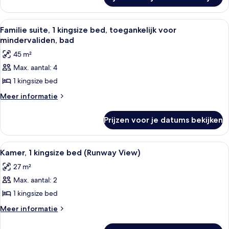
Kamer,
voor
1
mindervaliden
kingsize
Alle
Een hotelkamer met een zithoek, twee bi
7
laden
bed,
Familie suite, 1 kingsize bed, toegankelijk voor
foto's
toegankelijk
mindervaliden, bad
voor
voor
45 m²
mindervaliden
Familie
Max. aantal: 4
suite,
1 kingsize bed
1
kingsize
Meer
Meer informatie
details
bed,
over
toegankelijk
Prijzen voor je datums bekijken
Familie
voor
suite,
mindervaliden,
1
Alle
Een luchthaventerminal met meerdere 
7
kingsize
bad
Kamer, 1 kingsize bed (Runway View)
foto's
bed,
laden
27 m²
toegankelijk
voor
voor
Max. aantal: 2
Kamer,
mindervaliden,
1
1 kingsize bed
bad
kingsize
Meer
Meer informatie
bed
details
over