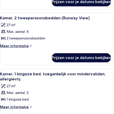
(Runway
Prijzen voor je datums bekijken
Kamer,
View)
1
laden
kingsize
Alle
Luxe beddengoed, donzen dekbedden
7
bed
Kamer, 2 tweepersoonsbedden (Runway View)
foto's
(Runway
27 m²
View)
voor
Max. aantal: 4
Kamer,
2
2 tweepersoonsbedden
tweepersoonsbedden
Meer
Meer informatie
(Runway
details
over
View)
Prijzen voor je datums bekijken
Kamer,
laden
2
tweepersoonsbedden
Alle
Een hotelkamer met een groot bed, een
8
(Runway
Kamer, 1 kingsize bed, toegankelijk voor mindervaliden,
foto's
View)
allergievrij
voor
27 m²
Kamer,
Max. aantal: 2
1
1 kingsize bed
kingsize
bed,
Meer
Meer informatie
details
toegankelijk