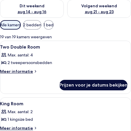
De beschikbaarheid controleren voor dit weekend aug 14 - au
De beschikbaarheid controler
Dit weekend
Volgend weekend
aug 14 - aug 16
aug 21 - aug 23
Beschikbare
Alle kamers
2 bedden
1 bed
filters
voor
19 van 19 kamers weergeven
kamers
Alle
Luxe beddengoed, donzen dekbedden
2
Two Double Room
foto's
Max. aantal: 4
voor
2 tweepersoonsbedden
Two
Double
Meer
Meer informatie
details
Room
over
laden
Prijzen voor je datums bekijken
Two
Double
Room
Alle
Luxe beddengoed, donzen dekbedden
2
King Room
foto's
Max. aantal: 2
voor
1 kingsize bed
King
Room
Meer
Meer informatie