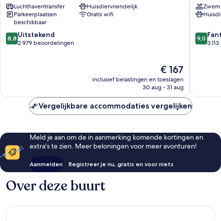
Luchthaventransfer
Huisdiervriendelijk
Zwem
Chicago
O'Hare
Parkeerplaatsen
Gratis wifi
Huisdi
Rosemont
–
beschikbaar
Rosemo
8.8
9.0
Uitstekend
by
Fan
8,8
9,0
van
van
2.979 beoordelingen
IHG
3.11
10,
10,
Rosemo
Uitstekend,
Fantasti
De
€ 167
2.979
3.113
prijs
beoordelingen
beoorde
inclusief belastingen en toeslagen
is
30 aug - 31 aug
€ 167
Vergelijkbare accommodaties vergelijken
Meld je aan om de in aanmerking komende kortingen en
extra's te zien. Meer beloningen voor meer avonturen!
Aanmelden
Registreer je nu, gratis en voor niets
Over deze buurt