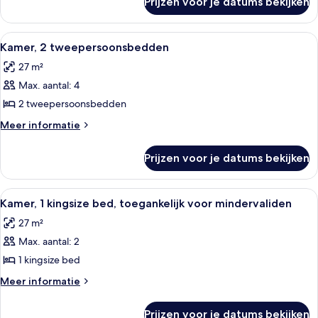
Prijzen voor je datums bekijken
Kamer,
1
kingsize
Alle
Luxe beddengoed, donzen dekbedden
6
bed
Kamer, 2 tweepersoonsbedden
foto's
27 m²
voor
Max. aantal: 4
Kamer,
2
2 tweepersoonsbedden
tweepersoonsbedden
Meer
Meer informatie
laden
details
over
Prijzen voor je datums bekijken
Kamer,
2
tweepersoonsbedden
Alle
Een hotelkamer met een groot bed, een
11
Kamer, 1 kingsize bed, toegankelijk voor mindervaliden
foto's
27 m²
voor
Max. aantal: 2
Kamer,
1
1 kingsize bed
kingsize
Meer
Meer informatie
bed,
details
over
toegankelijk
Prijzen voor je datums bekijken