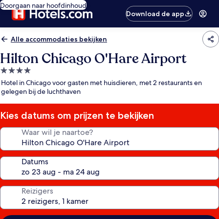
Doorgaan naar hoofdinhoud
Download de app
Alle accommodaties bekijken
Hilton Chicago O'Hare Airport
4.0-
sterrenaccommodatie
Hotel in Chicago voor gasten met huisdieren, met 2 restaurants en
gelegen bij de luchthaven
Kies datums om prijzen te bekijken
Waar wil je naartoe?
Datums
Reizigers