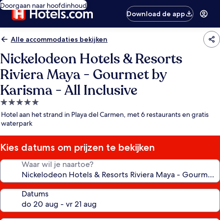
Doorgaan naar hoofdinhoud
Download de app
Alle accommodaties bekijken
Nickelodeon Hotels & Resorts
Riviera Maya - Gourmet by
Karisma - All Inclusive
5.0-
sterrenaccommodatie
Hotel aan het strand in Playa del Carmen, met 6 restaurants en gratis
waterpark
Kies datums om prijzen te bekijken
Waar wil je naartoe?
Datums