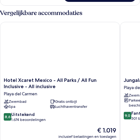
LEVEL)
kamers
laden
met
Vergelijkbare accommodaties
tussendeur
(SWIM-
Hotel Xcaret Mexico - All Parks / All Fun Inclusive - All inclusi
Jungala 
UP
POOL
DECK
LEVEL)
Hotel
Jungala
Hotel Xcaret Mexico - All Parks / All Fun
Jungal
Xcaret
Hotel
Inclusive - All inclusive
Playa d
Mexico
at
Playa del Carmen
Zwem
-
Vidanta
Parkee
All
Zwembad
Gratis ontbijt
Riviera
beschi
Spa
Luchthaventransfer
Parks
Maya
9.0
/
Playa
Fan
8.6
Uitstekend
9,0
8,6
van
All
del
301 
van
1.674 beoordelingen
10,
Fun
Carmen
10,
De
€ 1.019
Fantasti
Inclusive
Uitstekend,
prijs
301
-
1.674
inclusief belastingen en toeslagen