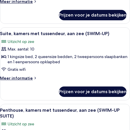
Meer
Meer informatie
details
over
Prijzen voor je datums bekijken
Pineapple
Suite
Alle
Een hotelkamer met twee bedden, een k
7
Suite, kamers met tussendeur, aan zee (SWIM-UP)
foto's
Uitzicht op zee
voor
Max. aantal: 10
Suite,
kamers
1 kingsize bed, 2 queensize bedden, 2 tweepersoons slaapbanken
en 1 eenpersoons opklapbed
met
Gratis wifi
tussendeur,
aan
Meer
Meer informatie
zee
details
over
(SWIM-
Prijzen voor je datums bekijken
Suite,
UP)
kamers
laden
met
Alle
Een hotelkamer met twee bedden, een k
9
tussendeur,
Penthouse, kamers met tussendeur, aan zee (SWIM-UP
foto's
aan
SUITE)
zee
voor
Uitzicht op zee
(SWIM-
Penthouse,
UP)