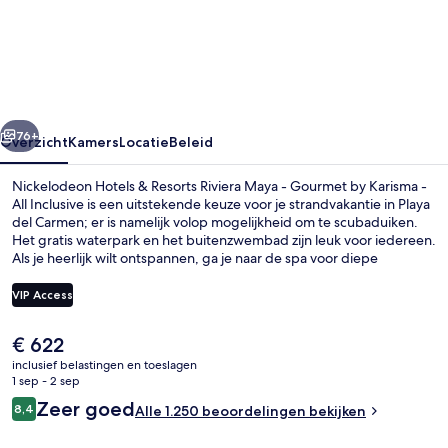
&
Resorts
Riviera
Maya
rige
Volgende
-
76+
Overzicht
Kamers
Locatie
Beleid
Gourmet
Nickelodeon Hotels & Resorts Riviera Maya - Gourmet by Karisma -
by
All Inclusive is een uitstekende keuze voor je strandvakantie in Playa
del Carmen; er is namelijk volop mogelijkheid om te scubaduiken.
Karisma
Het gratis waterpark en het buitenzwembad zijn leuk voor iedereen.
-
Als je heerlijk wilt ontspannen, ga je naar de spa voor diepe
bindweefselmassages, body wraps en aromatherapie. Je kunt eten
All
bij een van de 6 restaurants en bij de 2 swim-up bars kun je
VIP Access
Inclusive
genieten van een verkoelend drankje. Dit hotel in luxe stijl biedt ook
hoogtepunten zoals 3 bars/lounges, een gratis shuttleservice
De
€ 622
van/naar de luchthaven en een 'lazy river'-waterbaan. Andere
Architectuur
huidige
reizigers zijn heel enthousiast over het behulpzame personeel en de
inclusief belastingen en toeslagen
prijs
1 sep - 2 sep
gezinsvriendelijke voorzieningen.
is
Beoordelingen
Zeer goed
8,4
Alle 1.250 beoordelingen bekijken
€ 622
8,4 op 10 –