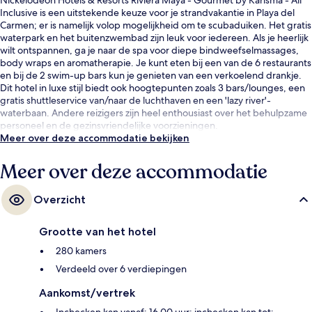
Inclusive is een uitstekende keuze voor je strandvakantie in Playa del
Carmen; er is namelijk volop mogelijkheid om te scubaduiken. Het gratis
waterpark en het buitenzwembad zijn leuk voor iedereen. Als je heerlijk
wilt ontspannen, ga je naar de spa voor diepe bindweefselmassages,
body wraps en aromatherapie. Je kunt eten bij een van de 6 restaurants
en bij de 2 swim-up bars kun je genieten van een verkoelend drankje.
Dit hotel in luxe stijl biedt ook hoogtepunten zoals 3 bars/lounges, een
gratis shuttleservice van/naar de luchthaven en een 'lazy river'-
waterbaan. Andere reizigers zijn heel enthousiast over het behulpzame
personeel en de gezinsvriendelijke voorzieningen.
Meer over deze accommodatie bekijken
Meer over deze accommodatie
Overzicht
Grootte van het hotel
280 kamers
Verdeeld over 6 verdiepingen
Aankomst/vertrek
Inchecken kan vanaf: 16.00 uur; inchecken kan tot: