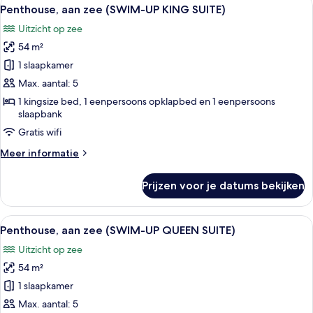
Alle
10
Penthouse, aan zee (SWIM-UP KING SUITE)
foto's
Uitzicht op zee
voor
54 m²
Penthouse,
aan
1 slaapkamer
zee
Max. aantal: 5
(SWIM-
1 kingsize bed, 1 eenpersoons opklapbed en 1 eenpersoons
UP
slaapbank
KING
Gratis wifi
SUITE)
Meer
Meer informatie
laden
details
over
Prijzen voor je datums bekijken
Penthouse,
aan
zee
Alle
Een hotelkamer met een bed, een bank,
11
(SWIM-
Penthouse, aan zee (SWIM-UP QUEEN SUITE)
foto's
UP
Uitzicht op zee
KING
voor
SUITE)
54 m²
Penthouse,
aan
1 slaapkamer
zee
Max. aantal: 5