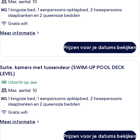
Max. aantal: 10
kamers
1 kingsize bed, 1 eenpersoons opklapbed, 2 tweepersoons
met
slaapbanken en 2 queensize bedden
tussendeur,
Gratis wifi
aan
zee
Meer
Meer informatie
details
(SWIM-
over
UP
Prijzen voor je datums bekijken
Penthouse,
SUITE)
kamers
laden
met
Alle
Een hotelkamer met twee bedden, een
5
tussendeur,
Suite, kamers met tussendeur (SWIM-UP POOL DECK
foto's
aan
LEVEL)
zee
voor
Uitzicht op zee
(SWIM-
Suite,
UP
Max. aantal: 10
kamers
SUITE)
1 kingsize bed, 1 eenpersoons opklapbed, 2 tweepersoons
met
slaapbanken en 2 queensize bedden
tussendeur
Gratis wifi
(SWIM-
UP
Meer
Meer informatie
details
POOL
over
DECK
Prijzen voor je datums bekijken
Suite,