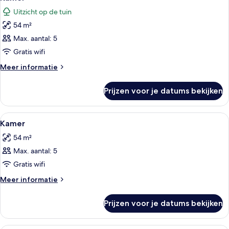
foto's
Deck
laden
Uitzicht op de tuin
Level
voor
King
54 m²
Kamer
Suite
laden
Max. aantal: 5
Gratis wifi
Meer
Meer informatie
details
over
Prijzen voor je datums bekijken
Kamer
Alle
Italiaanse Frette-lakens, luxe bedde
6
Kamer
foto's
54 m²
voor
Max. aantal: 5
Kamer
laden
Gratis wifi
Meer
Meer informatie
details
over
Prijzen voor je datums bekijken
Kamer
Een hotelkamer met een bed, een bank,