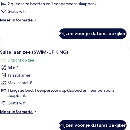
(SWIM-
2 queensize bedden en 1 eenpersoons slaapbank
UP
Gratis wifi
QUEEN
Meer
Meer informatie
SUITE)
details
laden
over
Prijzen voor je datums bekijken
Penthouse,
aan
zee
Alle
Een hotelkamer met een bed, een bank,
9
(SWIM-
Suite, aan zee (SWIM-UP KING)
foto's
UP
Uitzicht op zee
QUEEN
voor
SUITE)
54 m²
Suite,
aan
1 slaapkamer
zee
Max. aantal: 5
(SWIM-
1 kingsize bed, 1 eenpersoons opklapbed en 1 eenpersoons
UP
slaapbank
KING)
Gratis wifi
laden
Meer
Meer informatie
details
over
Prijzen voor je datums bekijken
Suite,