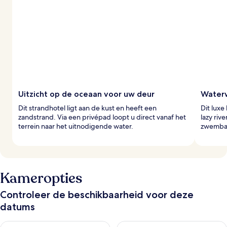
Uitzicht op de oceaan voor uw deur
Water
Dit strandhotel ligt aan de kust en heeft een
Dit luxe
zandstrand. Via een privépad loopt u direct vanaf het
lazy riv
terrein naar het uitnodigende water.
zwembad
Kameropties
Controleer de beschikbaarheid voor deze
datums
De beschikbaarheid controleren voor vanavond aug 6 - aug 7
De beschikbaarheid controler