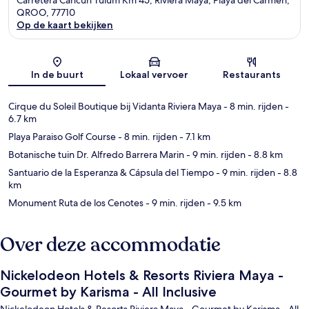
QROO, 77710
Op de kaart bekijken
Kaart
In de buurt
Lokaal vervoer
Restaurants
Cirque du Soleil Boutique bij Vidanta Riviera Maya
- 8 min. rijden
-
6.7 km
Playa Paraiso Golf Course
- 8 min. rijden
- 7.1 km
Botanische tuin Dr. Alfredo Barrera Marin
- 9 min. rijden
- 8.8 km
Santuario de la Esperanza & Cápsula del Tiempo
- 9 min. rijden
- 8.8
km
Monument Ruta de los Cenotes
- 9 min. rijden
- 9.5 km
Over deze accommodatie
Nickelodeon Hotels & Resorts Riviera Maya -
Gourmet by Karisma - All Inclusive
Nickelodeon Hotels & Resorts Riviera Maya - Gourmet by Karisma - All