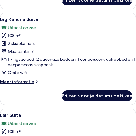
Suite,
aan
zee
Alle
Een moderne buitenlounge met zitplaa
6
(SWIM-
Big Kahuna Suite
foto's
UP
Uitzicht op zee
QUEEN)
voor
108 m²
Big
Kahuna
2 slaapkamers
Suite
Max. aantal: 7
laden
1 kingsize bed, 2 queensize bedden, 1 eenpersoons opklapbed en 1
eenpersoons slaapbank
Gratis wifi
Meer
Meer informatie
details
over
Prijzen voor je datums bekijken
Big
Kahuna
Suite
Alle
Een moderne woonkamer met een bank,
5
Lair Suite
foto's
Uitzicht op zee
voor
108 m²
Lair