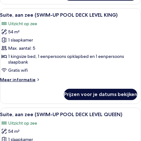
aan
zee
Alle
Een hotelkamer met twee bedden, een
10
(SWIM-
Suite, aan zee (SWIM-UP POOL DECK LEVEL KING)
foto's
UP
Uitzicht op zee
KING)
voor
54 m²
Suite,
aan
1 slaapkamer
zee
Max. aantal: 5
(SWIM-
1 kingsize bed, 1 eenpersoons opklapbed en 1 eenpersoons
UP
slaapbank
POOL
Gratis wifi
DECK
Meer
Meer informatie
LEVEL
details
KING)
over
Prijzen voor je datums bekijken
Suite,
laden
aan
zee
Alle
Een hotelkamer met twee bedden, een
11
(SWIM-
Suite, aan zee (SWIM-UP POOL DECK LEVEL QUEEN)
foto's
UP
Uitzicht op zee
POOL
voor
DECK
54 m²
Suite,
LEVEL
aan
1 slaapkamer