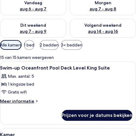
Vandaag
Morgen
aug 6 - aug 7
aug 7 - aug 8
De beschikbaarheid controleren voor dit weekend aug 7 - aug
De beschikbaarheid controler
Dit weekend
Volgend weekend
aug 7 - aug 9
aug 14 - aug 16
Beschikbare
Alle kamers
1 bed
2 bedden
3+ bedden
filters
voor
15 van 15 kamers weergeven
kamers
Alle
Een moderne slaapkamer met een bed, n
20
Swim-up Oceanfront Pool Deck Level King Suite
foto's
Max. aantal: 5
voor
1 kingsize bed
Swim-
up
Gratis wifi
Oceanfront
Meer
Meer informatie
Pool
details
over
Deck
Prijzen voor je datums bekijken
Swim-
Level
up
King
Oceanfront
Alle
Italiaanse Frette-lakens, luxe bedde
6
Suite
Pool
Kamer