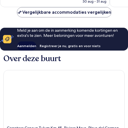
is
beoorde
All
30 aug - 31 aug
beoordelingen
€ 1.019
inclusive
Playa
Vergelijkbare accommodaties vergelijken
del
Carmen
Meld je aan om de in aanmerking komende kortingen en
extra's te zien. Meer beloningen voor meer avonturen!
Aanmelden
Registreer je nu, gratis en voor niets
Over deze buurt
Carretera Cancun Tulum Km 45, Riviera Maya, Playa del Carmen,