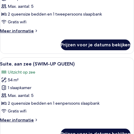
KING)
zee
Max. aantal: 5
(SWIM-
2 queensize bedden en 1 tweepersoons slaapbank
UP
Gratis wifi
POOL
Meer
Meer informatie
DECK
details
LEVEL
over
Prijzen voor je datums bekijken
QUEEN)
Suite,
aan
laden
zee
Alle
Een hotelkamer met een bed, een bank,
10
(SWIM-
Suite, aan zee (SWIM-UP QUEEN)
foto's
UP
Uitzicht op zee
POOL
voor
DECK
54 m²
Suite,
LEVEL
aan
1 slaapkamer
QUEEN)
zee
Max. aantal: 5
(SWIM-
2 queensize bedden en 1 eenpersoons slaapbank
UP
Gratis wifi
QUEEN)
Meer
Meer informatie
laden
details
over
Prijzen voor je datums bekijken