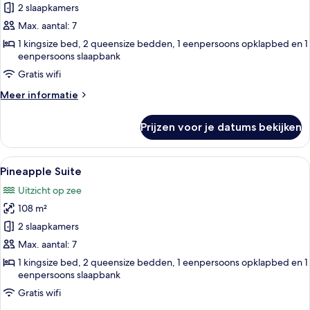
Suite
2 slaapkamers
laden
Max. aantal: 7
1 kingsize bed, 2 queensize bedden, 1 eenpersoons opklapbed en 1
eenpersoons slaapbank
Gratis wifi
Meer
Meer informatie
details
over
Prijzen voor je datums bekijken
Lair
Suite
Alle
Een kleurrijke slaapkamer met een b
6
Pineapple Suite
foto's
Uitzicht op zee
voor
108 m²
Pineapple
Suite
2 slaapkamers
laden
Max. aantal: 7
1 kingsize bed, 2 queensize bedden, 1 eenpersoons opklapbed en 1
eenpersoons slaapbank
Gratis wifi