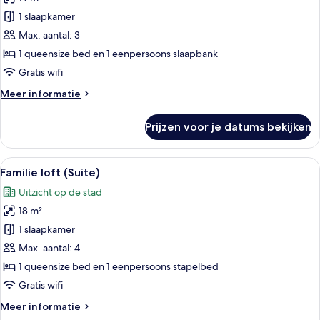
Superior
Loft
1 slaapkamer
Suite
Max. aantal: 3
Balcony
1 queensize bed en 1 eenpersoons slaapbank
laden
Gratis wifi
Meer
Meer informatie
details
over
Prijzen voor je datums bekijken
Superior
Loft
Suite
Alle
Een modern interieur met een trap, ee
10
Balcony
Familie loft (Suite)
foto's
Uitzicht op de stad
voor
18 m²
Familie
loft
1 slaapkamer
(Suite)
Max. aantal: 4
laden
1 queensize bed en 1 eenpersoons stapelbed
Gratis wifi
Meer
Meer informatie
details