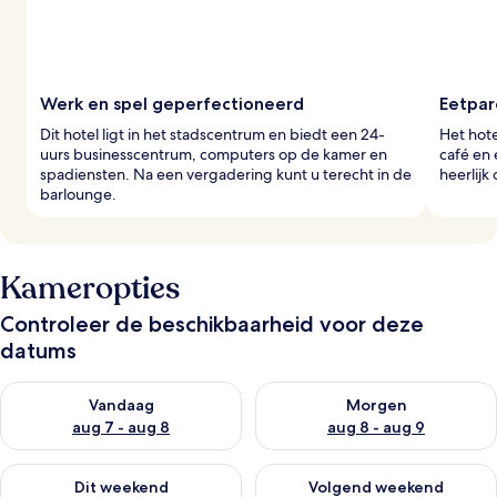
Werk en spel geperfectioneerd
Eetpar
Dit hotel ligt in het stadscentrum en biedt een 24-
Het hot
uurs businesscentrum, computers op de kamer en
café en 
spadiensten. Na een vergadering kunt u terecht in de
heerlijk
barlounge.
Kameropties
Controleer de beschikbaarheid voor deze
datums
De beschikbaarheid controleren voor vanavond aug 7 - aug 8
De beschikbaarheid controler
Vandaag
Morgen
aug 7 - aug 8
aug 8 - aug 9
De beschikbaarheid controleren voor dit weekend aug 7 - aug
De beschikbaarheid controler
Dit weekend
Volgend weekend