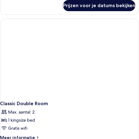
over
Prijzen voor je datums bekijken
Tweepersoonskamer
(Cozy)
Classic Double Room
Max. aantal: 2
1 kingsize bed
Gratis wifi
Meer
Meer informatie