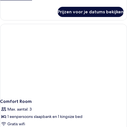
details
over
Prijzen voor je datums bekijken
Classic
Double
Room
Comfort Room
Max. aantal: 3
1 eenpersoons slaapbank en 1 kingsize bed
Gratis wifi