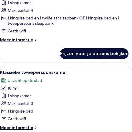
1 slaapkamer
Comfort
kamer
Max. aantal: 4
laden
1 kingsize bed en 1 twijfelaar slaapbank OF 1 kingsize bed en 1
tweepersoons slaapbank
Gratis wifi
Meer
Meer informatie
details
over
Prijzen voor je datums bekijken
Comfort
kamer
Alle
Een moderne hotelkamer met een groot
17
Klassieke tweepersoonskamer
foto's
Uitzicht op de stad
voor
18 m²
Klassieke
tweepersoonskamer
1 slaapkamer
laden
Max. aantal: 3
1 kingsize bed
Gratis wifi
Meer
Meer informatie