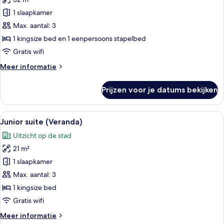
Deluxe
suite
1 slaapkamer
laden
Max. aantal: 3
1 kingsize bed en 1 eenpersoons stapelbed
Gratis wifi
Meer
Meer informatie
details
over
Prijzen voor je datums bekijken
Deluxe
suite
Alle
Een slaapkamer met een accentmuur va
5
Junior suite (Veranda)
foto's
Uitzicht op de stad
voor
21 m²
Junior
suite
1 slaapkamer
(Veranda)
Max. aantal: 3
laden
1 kingsize bed
Gratis wifi
Meer
Meer informatie
details