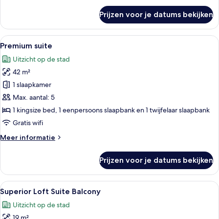
over
Prijzen voor je datums bekijken
Junior
suite
(Veranda)
Alle
Een moderne hotelkamer met een bed, e
9
Premium suite
foto's
Uitzicht op de stad
voor
42 m²
Premium
suite
1 slaapkamer
laden
Max. aantal: 5
1 kingsize bed, 1 eenpersoons slaapbank en 1 twijfelaar slaapbank
Gratis wifi
Meer
Meer informatie
details
over
Prijzen voor je datums bekijken
Premium
suite
Alle
Een modern appartement met een trap n
5
Superior Loft Suite Balcony
foto's
Uitzicht op de stad
voor
19 m²