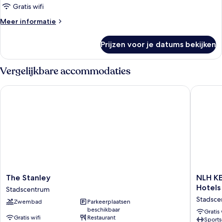
Gratis wifi
Meer
Meer informatie
details
over
Prijzen voor je datums bekijken
Deluxe
Balcony
Room
Vergelijkbare accommodaties
The Stanley
NLH KERA
The
NLH
The Stanley
NLH KE
Stanley
KERAME
Hotels
Stadscentrum
Stadscentrum
-
Stadsce
Zwembad
Parkeerplaatsen
Neighb
beschikbaar
Lifestyle
Gratis 
Gratis wifi
Restaurant
Sports
Hotels