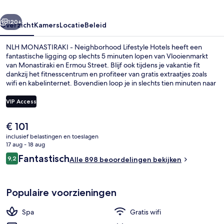
Hotels
rige
Volgende
120+
Overzicht
Kamers
Locatie
Beleid
NLH MONASTIRAKI - Neighborhood Lifestyle Hotels heeft een
fantastische ligging op slechts 5 minuten lopen van Vlooienmarkt
van Monastiraki en Ermou Street. Blijf ook tijdens je vakantie fit
dankzij het fitnesscentrum en profiteer van gratis extraatjes zoals
wifi en kabelinternet. Bovendien loop je in slechts tien minuten naar
Agora van Athene en Stoa van Attalos. Andere reizigers zijn heel
enthousiast over het behulpzame personeel en de locatie. De
VIP Access
accommodatie ligt op korte loopafstand van het openbaar vervoer:
het is 4 minuten lopen naar Station Monastiraki en 8 minuten naar
De
€ 101
Station Omonoia.
Exterieur
huidige
inclusief belastingen en toeslagen
prijs
17 aug - 18 aug
is
Beoordelingen
Fantastisch
9,2
Alle 898 beoordelingen bekijken
€ 101
9,2 op 10 –
Populaire voorzieningen
Spa
Gratis wifi