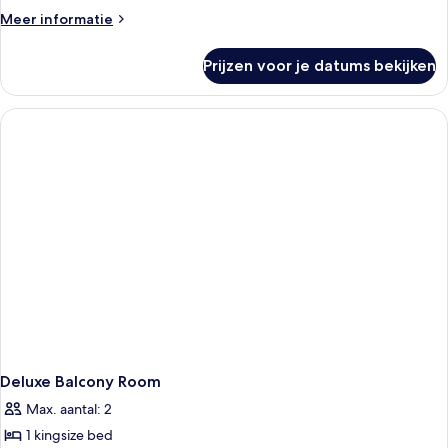
Meer
Meer informatie
details
over
Prijzen voor je datums bekijken
Comfort
Room
Deluxe Balcony Room
Max. aantal: 2
1 kingsize bed