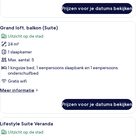
over
Prijzen voor je datums bekijken
Familie
loft
(Suite)
Alle
Een moderne woonkamer met een accen
10
Grand loft, balkon (Suite)
foto's
Uitzicht op de stad
voor
24 m²
Grand
loft,
1 slaapkamer
balkon
Max. aantal: 5
(Suite)
1 kingsize bed, 1 eenpersoons slaapbank en 1 eenpersoons
laden
onderschuifbed
Gratis wifi
Meer
Meer informatie
details
over
Prijzen voor je datums bekijken
Grand
loft,
balkon
Alle
Een modern terras buiten met een bank
9
(Suite)
Lifestyle Suite Veranda
foto's
Uitzicht op de stad
voor