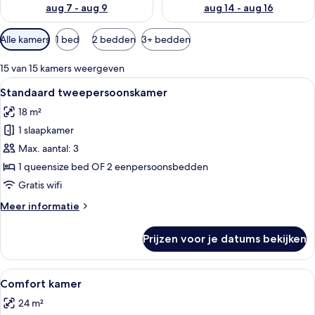
aug 7 - aug 9
aug 14 - aug 16
Beschikbare
Alle kamers
1 bed
2 bedden
3+ bedden
filters
voor
15 van 15 kamers weergeven
kamers
Alle
Een moderne hotelkamer met een groot 
14
Standaard tweepersoonskamer
foto's
18 m²
voor
1 slaapkamer
Standaard
tweepersoonskamer
Max. aantal: 3
laden
1 queensize bed OF 2 eenpersoonsbedden
Gratis wifi
Meer
Meer informatie
details
over
Prijzen voor je datums bekijken
Standaard
tweepersoonskamer
Alle
Een hotelkamer met een groot bed, ee
5
Comfort kamer
foto's
24 m²
voor