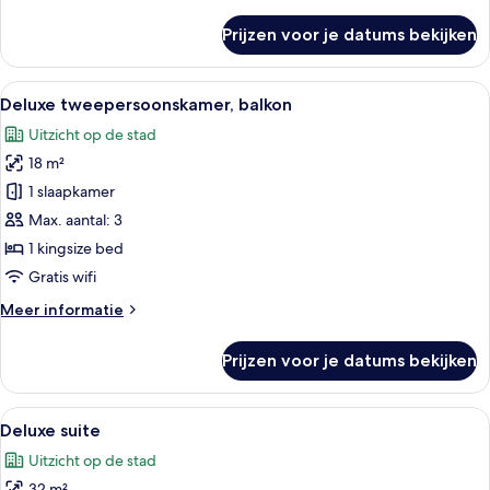
details
over
Prijzen voor je datums bekijken
Klassieke
tweepersoonskamer
Alle
Een moderne hotelkamer met een bed, 
5
Deluxe tweepersoonskamer, balkon
foto's
Uitzicht op de stad
voor
18 m²
Deluxe
tweepersoonskamer,
1 slaapkamer
balkon
Max. aantal: 3
laden
1 kingsize bed
Gratis wifi
Meer
Meer informatie
details
over
Prijzen voor je datums bekijken
Deluxe
tweepersoonskamer,
balkon
Alle
Hotelkamer met een groot bed, een stoe
4
Deluxe suite
foto's
Uitzicht op de stad
voor
32 m²