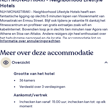
Hotels
NLH MONASTIRAKI - Neighborhood Lifestyle Hotels heeft een
fantastische ligging op slechts 5 minuten lopen van Vlooienmarkt van
Monastiraki en Ermou Street. Blijf ook tijdens je vakantie fit dankzij het
fitnesscentrum en profiteer van gratis extraatjes zoals wifi en
kabelinternet. Bovendien loop je in slechts tien minuten naar Agora van
Athene en Stoa van Attalos. Andere reizigers zijn heel enthousiast over
het behulpzame personeel en de locatie. De accommodatie ligt op
Informatie over annuleringsrechten
korte loopafstand van het openbaar vervoer: het is 4 minuten lopen
naar Station Monastiraki en 8 minuten naar Station Omonoia.
Meer over deze accommodatie
Overzicht
Grootte van het hotel
36 kamers
Verdeeld over 3 verdiepingen
Aankomst/vertrek
Inchecken kan vanaf: 15.00 uur; inchecken kan tot: op elk
moment