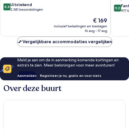
8.8
Uitstekend
Stadsce
9.2
Fan
8,8
9,2
van
2.381 beoordelingen
van
977 
10,
10,
De
€ 169
Uitstekend,
Fantasti
prijs
2.381
977
inclusief belastingen en toeslagen
is
beoordelingen
16 aug - 17 aug
beoorde
€ 169
Vergelijkbare accommodaties vergelijken
Meld je aan om de in aanmerking komende kortingen en
extra's te zien. Meer beloningen voor meer avonturen!
Aanmelden
Registreer je nu, gratis en voor niets
Over deze buurt