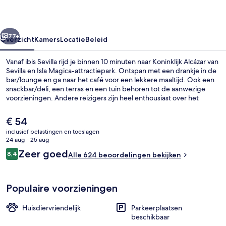
rige
Volgende
77+
Overzicht
Kamers
Locatie
Beleid
Vanaf ibis Sevilla rijd je binnen 10 minuten naar Koninklijk Alcázar van
Sevilla en Isla Magica-attractiepark. Ontspan met een drankje in de
bar/lounge en ga naar het café voor een lekkere maaltijd. Ook een
snackbar/deli, een terras en een tuin behoren tot de aanwezige
voorzieningen. Andere reizigers zijn heel enthousiast over het
behulpzame personeel.
De
€ 54
huidige
inclusief belastingen en toeslagen
prijs
24 aug - 25 aug
Dagelijks ontbijtbuffet (toeslag)
is
Beoordelingen
Zeer goed
8,4
Alle 624 beoordelingen bekijken
€ 54
8,4 op 10 –
Populaire voorzieningen
Huisdiervriendelijk
Parkeerplaatsen
beschikbaar