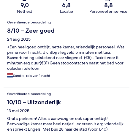
9,0
6,8
8,8
Netheid
Locatie
Personeel en service
Beoordelingen
Geverifieerde beoordeling
8/10 – Zeer goed
24 aug 2025
+Een heel goed ontbijt, nette kamer, vriendelijk personeel. Was
prima voor 1 nacht, dichtbij vliegveld 5 minuten met taxi.
Busverbinding uitstekend naar vliegveld. (€5) - Taxirit voor 5
minuten erg duur(€31) Geen stopcontacten naast het bed voor
opladen telefoon
Sandra, reis van 1 nacht
Geverifieerde beoordeling
10/10 – Uitzonderlijk
13 mei 2025
Gratis parkeren! Alles is aanwezig en ook super ontbijt!
Eenvoudige kamer maar heel netjes! Iedereen is erg vriendelijk
en spreekt Engels! Met bus 28 naar de stad (voor 1,40).