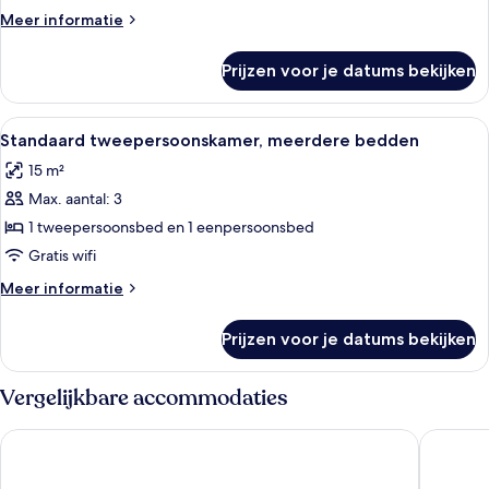
1
Meer
Meer informatie
tweepersoonsbed
details
over
met
Prijzen voor je datums bekijken
Premium
slaapbank
kamer,
laden
1
Alle
Hotelkamer met twee bedden, een groo
6
tweepersoonsbed
Standaard tweepersoonskamer, meerdere bedden
foto's
met
15 m²
slaapbank
voor
Max. aantal: 3
Standaard
tweepersoonskamer,
1 tweepersoonsbed en 1 eenpersoonsbed
meerdere
Gratis wifi
bedden
Meer
Meer informatie
laden
details
over
Prijzen voor je datums bekijken
Standaard
tweepersoonskamer,
meerdere
Vergelijkbare accommodaties
bedden
Ibis Budget Sevilla Aeropuerto
Hotel Se