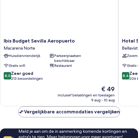
Ibis
Hotel
Ibis Budget Sevilla Aeropuerto
Hotel 
Budget
Sercotel
Macarena Norte
Bellavis
Sevilla
Doña
Huisdiervriendelijk
Parkeerplaatsen
Zwem
Aeropuerto
Carmela
beschikbaar
Macarena
Bellavist
Gratis wifi
Restaurant
Gratis 
Norte
La
8.0
8.4
Zeer goed
Palmera
Zee
8,0
8,4
van
van
213 beoordelingen
206 
10,
10,
De
€ 49
Zeer
Zeer
prijs
goed,
goed,
inclusief belastingen en toeslagen
is
9 aug - 10 aug
213
206
€ 49
beoordelingen
beoorde
Vergelijkbare accommodaties vergelijken
Meld je aan om de in aanmerking komende kortingen en
extra's te zien. Meer beloningen voor meer avonturen!