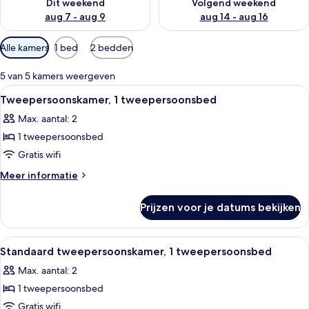
Dit weekend
Volgend weekend
aug 7 - aug 9
aug 14 - aug 16
Beschikbare
Alle kamers
1 bed
2 bedden
filters
voor
5 van 5 kamers weergeven
kamers
Alle
Een hotelkamer met een bed, twee be
2
Tweepersoonskamer, 1 tweepersoonsbed
foto's
Max. aantal: 2
voor
1 tweepersoonsbed
Tweepersoonskamer,
1
Gratis wifi
tweepersoonsbed
Meer
Meer informatie
laden
details
over
Prijzen voor je datums bekijken
Tweepersoonskamer,
1
tweepersoonsbed
Alle
Hotelkamer met een groot bed, een b
4
Standaard tweepersoonskamer, 1 tweepersoonsbed
foto's
Max. aantal: 2
voor
1 tweepersoonsbed
Standaard
tweepersoonskamer,
Gratis wifi