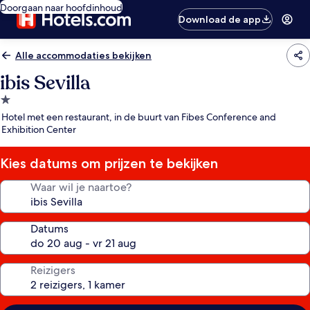
Doorgaan naar hoofdinhoud
Download de app
Alle accommodaties bekijken
ibis Sevilla
1.0-
sterrenaccommodatie
Hotel met een restaurant, in de buurt van Fibes Conference and
Exhibition Center
Kies datums om prijzen te bekijken
Waar wil je naartoe?
Datums
Reizigers