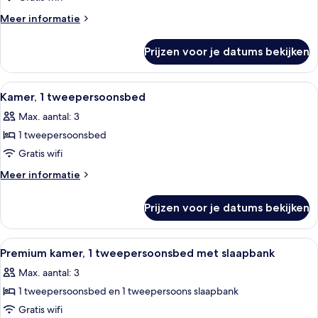
1
Meer
Meer informatie
tweepersoonsbed
details
over
laden
Prijzen voor je datums bekijken
Standaard
tweepersoonskamer,
1
Alle
Een hotelkamer met een bed, een bure
1
tweepersoonsbed
Kamer, 1 tweepersoonsbed
foto's
Max. aantal: 3
voor
1 tweepersoonsbed
Kamer,
1
Gratis wifi
tweepersoonsbed
Meer
Meer informatie
laden
details
over
Prijzen voor je datums bekijken
Kamer,
1
tweepersoonsbed
Alle
Premium kamer, 1 tweepersoonsbed met
2
Premium kamer, 1 tweepersoonsbed met slaapbank
foto's
Max. aantal: 3
voor
1 tweepersoonsbed en 1 tweepersoons slaapbank
Premium
kamer,
Gratis wifi