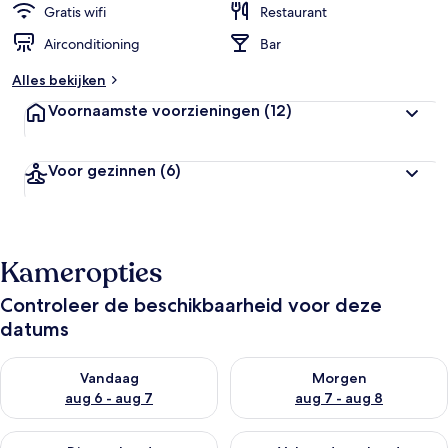
Gratis wifi
Restaurant
Airconditioning
Bar
Alles bekijken
Voornaamste voorzieningen
(12)
Voor gezinnen
(6)
Kameropties
Controleer de beschikbaarheid voor deze
datums
De beschikbaarheid controleren voor vanavond aug 6 - aug 7
De beschikbaarheid controler
Vandaag
Morgen
aug 6 - aug 7
aug 7 - aug 8
De beschikbaarheid controleren voor dit weekend aug 7 - aug
De beschikbaarheid controler