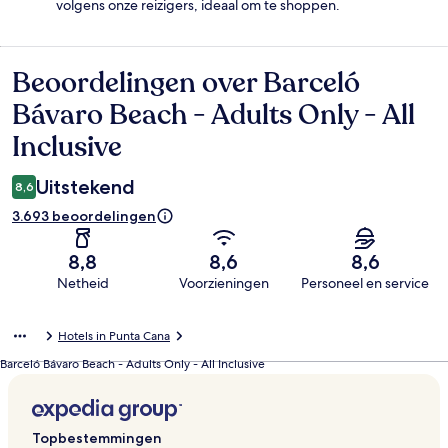
volgens onze reizigers, ideaal om te shoppen.
Beoordelingen over Barceló
Beoordelingen
Bávaro Beach - Adults Only - All
Inclusive
Uitstekend
8,6
3.693 beoordelingen
8,8
8,6
8,6
Netheid
Voorzieningen
Personeel en service
Beoordelingen
Hotels in Punta Cana
Barceló Bávaro Beach - Adults Only - All Inclusive
Topbestemmingen