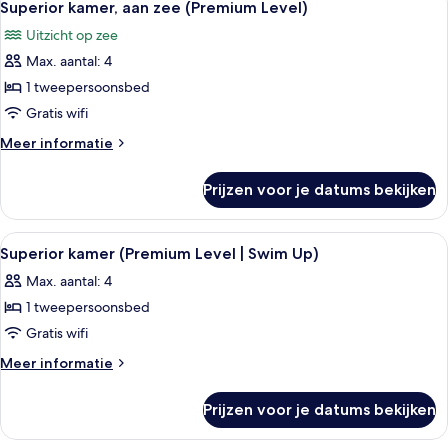
6
op
Superior kamer, aan zee (Premium Level)
foto's
zee
Uitzicht op zee
(Premium
voor
Level)
Max. aantal: 4
Superior
kamer,
1 tweepersoonsbed
aan
Gratis wifi
zee
Meer
Meer informatie
(Premium
details
Level)
over
Prijzen voor je datums bekijken
Superior
laden
kamer,
aan
Alle
Hotelkamer met een groot bed, een bur
4
zee
Superior kamer (Premium Level | Swim Up)
foto's
(Premium
Max. aantal: 4
Level)
voor
1 tweepersoonsbed
Superior
kamer
Gratis wifi
(Premium
Meer
Meer informatie
Level
details
over
|
Prijzen voor je datums bekijken
Superior
Swim
kamer