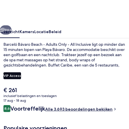
-
Adults
Only
rige
Volgende
-
96+
Overzicht
Kamers
Locatie
Beleid
All
Barceló Bávaro Beach - Adults Only - All Inclusive ligt op minder dan
Inclusive
15 minuten lopen van Playa Bávaro. De accommodatie beschikt over
een golfbaan en een nachtclub. Trakteer jezelf op een bezoek aan
de spa met massages op het strand, body wraps of
gezichtsbehandelingen. Buffet Caribe, een van de 5 restaurants,
serveert internationale gerechten en is geopend voor lunch en
diner. Deze accommodatie met alles inbegrepen biedt ook
VIP Access
hoogtepunten zoals 2 bars/lounges, een waterpark en een
buitenzwembad. Andere reizigers zijn erg te spreken over het
De
€ 261
zwembad en het behulpzame personeel.
Luchtfoto
huidige
inclusief belastingen en toeslagen
prijs
17 aug - 18 aug
is
Beoordelingen
Voortreffelijk
8,6
Alle 3.693 beoordelingen bekijken
€ 261
8,6 op 10 –
Populaire voorzieningen