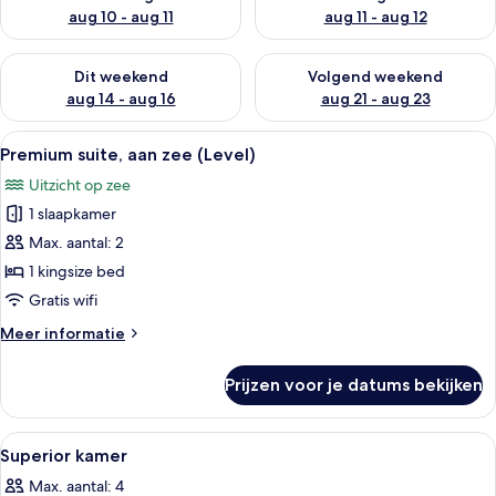
aug 10 - aug 11
aug 11 - aug 12
De beschikbaarheid controleren voor dit weekend aug 14 - au
De beschikbaarheid controler
Dit weekend
Volgend weekend
aug 14 - aug 16
aug 21 - aug 23
Alle
Een hotelkamer met een bed, nachtkast
8
Premium suite, aan zee (Level)
foto's
Uitzicht op zee
voor
1 slaapkamer
Premium
suite,
Max. aantal: 2
aan
1 kingsize bed
zee
Gratis wifi
(Level)
Meer
Meer informatie
laden
details
over
Prijzen voor je datums bekijken
Premium
suite,
aan
Alle
Hotelkamer met een bed, een plafondve
5
zee
Superior kamer
foto's
(Level)
Max. aantal: 4
voor