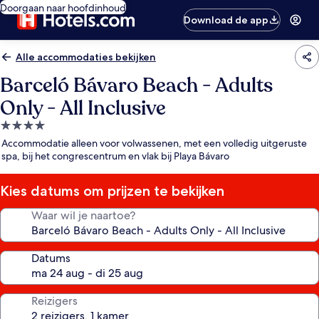
Doorgaan naar hoofdinhoud
Download de app
Alle accommodaties bekijken
Barceló Bávaro Beach - Adults
Only - All Inclusive
4.0-
sterrenaccommodatie
Accommodatie alleen voor volwassenen, met een volledig uitgeruste
spa, bij het congrescentrum en vlak bij Playa Bávaro
Kies datums om prijzen te bekijken
Waar wil je naartoe?
Datums
Reizigers