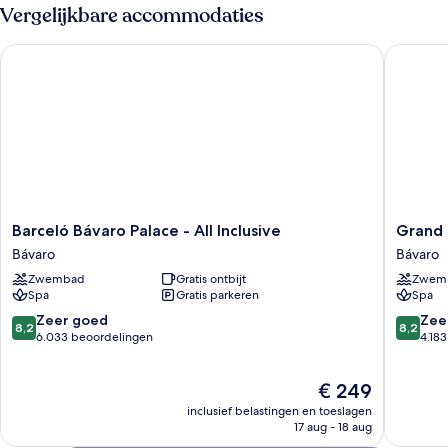
Up)
(Premium
Vergelijkbare accommodaties
laden
Level
|
Barceló Bávaro Palace - All Inclusive
Grand Bav
Swim
Up)
Barceló
Grand
Barceló Bávaro Palace - All Inclusive
Grand B
Bávaro
Bavaro
Bávaro
Bávaro
Palace
Princess
Zwembad
Gratis ontbijt
Zwem
-
-
Spa
Gratis parkeren
Spa
All
All
Inclusive
Inclusiv
8.2
8.2
Zeer goed
Zee
8,2
8,2
Bávaro
Bávaro
van
van
6.033 beoordelingen
4.18
10,
10,
Zeer
Zeer
De
€ 249
goed,
goed,
prijs
6.033
4.183
inclusief belastingen en toeslagen
is
beoordelingen
beoorde
17 aug - 18 aug
€ 249