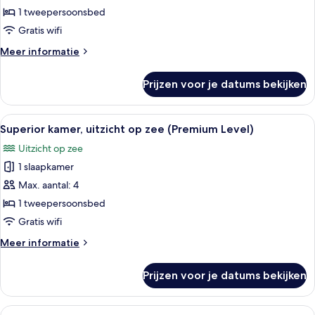
1 tweepersoonsbed
Superior
kamer
Gratis wifi
laden
Meer
Meer informatie
details
over
Prijzen voor je datums bekijken
Superior
kamer
Alle
Een balkon met rieten stoelen en een
4
Superior kamer, uitzicht op zee (Premium Level)
foto's
Uitzicht op zee
voor
1 slaapkamer
Superior
kamer,
Max. aantal: 4
uitzicht
1 tweepersoonsbed
op
Gratis wifi
zee
Meer
Meer informatie
(Premium
details
Level)
over
Prijzen voor je datums bekijken
Superior
laden
kamer,
uitzicht
Alle
Een hotelkamer met twee bedden, een 