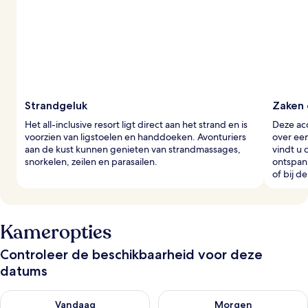
Strandgeluk
Zaken 
Het all-inclusive resort ligt direct aan het strand en is
Deze acc
voorzien van ligstoelen en handdoeken. Avonturiers
over ee
aan de kust kunnen genieten van strandmassages,
vindt u 
snorkelen, zeilen en parasailen.
ontspan
of bij d
Kameropties
Controleer de beschikbaarheid voor deze
datums
De beschikbaarheid controleren voor vanavond aug 10 - aug 1
De beschikbaarheid controlere
Vandaag
Morgen