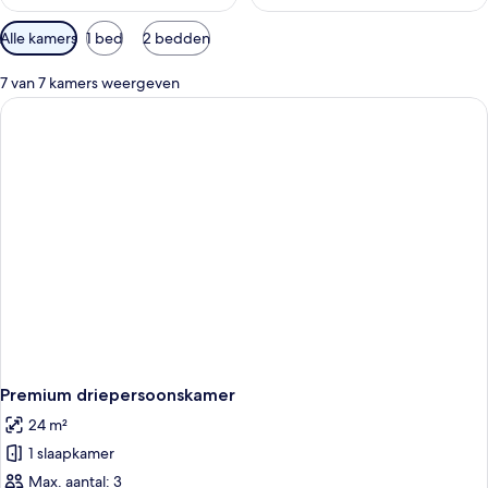
Beschikbare
Alle kamers
1 bed
2 bedden
filters
voor
7 van 7 kamers weergeven
kamers
Premium driepersoonskamer
24 m²
1 slaapkamer
Max. aantal: 3