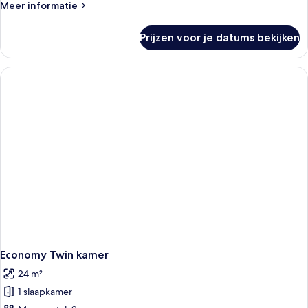
Meer
Meer informatie
details
over
Prijzen voor je datums bekijken
Economy
tweepersoonskamer
Economy Twin kamer
24 m²
1 slaapkamer