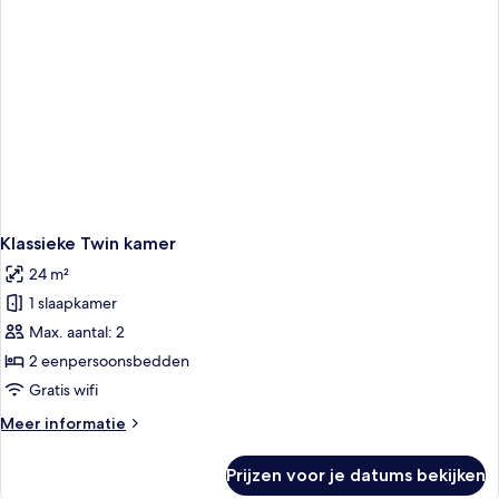
Klassieke Twin kamer
24 m²
1 slaapkamer
Max. aantal: 2
2 eenpersoonsbedden
Gratis wifi
Meer
Meer informatie
details
over
Prijzen voor je datums bekijken
Klassieke