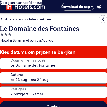
Doorgaan naar hoofdinhoud
Download de app
Alle accommodaties bekijken
Le Domaine des Fontaines
3.0-
sterrenaccommodatie
Hotel in Bernin met een bar/lounge
Kies datums om prijzen te bekijken
Waar wil je naartoe?
Datums
Reizigers
Zoeken