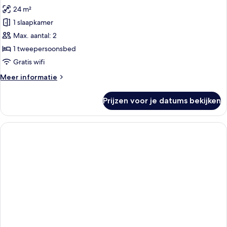
24 m²
1 slaapkamer
Max. aantal: 2
1 tweepersoonsbed
Gratis wifi
Meer
Meer informatie
details
over
Prijzen voor je datums bekijken
Premium
tweepersoonskamer