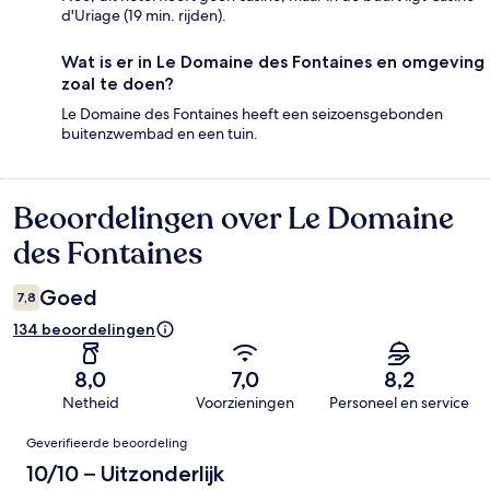
d'Uriage (19 min. rijden).
Wat is er in Le Domaine des Fontaines en omgeving
zoal te doen?
Le Domaine des Fontaines heeft een seizoensgebonden
buitenzwembad en een tuin.
Beoordelingen over Le Domaine
Beoordelingen
des Fontaines
Goed
7,8
134 beoordelingen
8,0
7,0
8,2
Netheid
Voorzieningen
Personeel en service
Beoordelingen
Geverifieerde beoordeling
10/10 – Uitzonderlijk