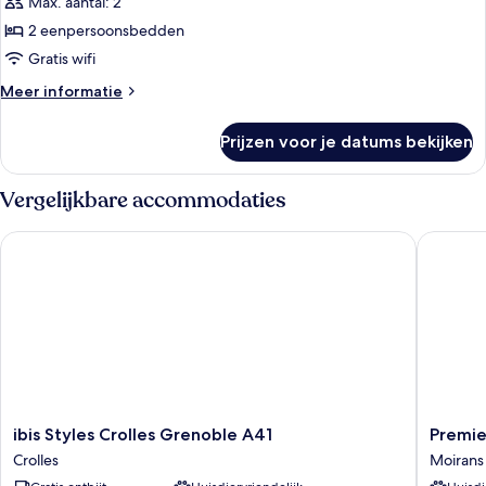
Max. aantal: 2
2 eenpersoonsbedden
Gratis wifi
Meer
Meer informatie
details
over
Prijzen voor je datums bekijken
Economy
Twin
kamer
Vergelijkbare accommodaties
ibis Styles Crolles Grenoble A41
Premiere
ibis
Premier
ibis Styles Crolles Grenoble A41
Premie
Styles
Classe
Crolles
Moirans
Crolles
Grenobl