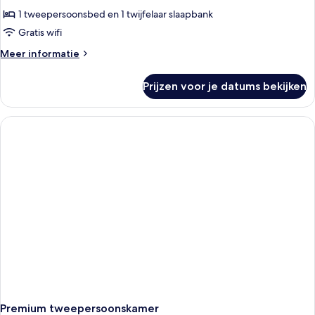
1 tweepersoonsbed en 1 twijfelaar slaapbank
Gratis wifi
Meer
Meer informatie
details
over
Prijzen voor je datums bekijken
Premium
driepersoonskamer
Premium tweepersoonskamer