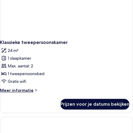
Klassieke tweepersoonskamer
24 m²
1 slaapkamer
Max. aantal: 2
1 tweepersoonsbed
Gratis wifi
Meer
Meer informatie
details
over
Prijzen voor je datums bekijken
Klassieke
tweepersoonskamer