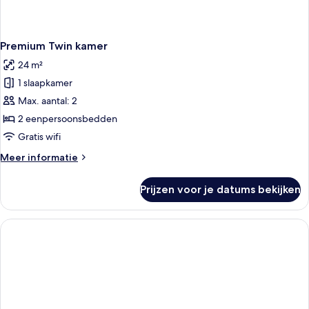
Premium Twin kamer
24 m²
1 slaapkamer
Max. aantal: 2
2 eenpersoonsbedden
Gratis wifi
Meer
Meer informatie
details
over
Prijzen voor je datums bekijken
Premium
Twin
kamer