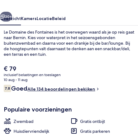
rige
Volgende
30+
Overzicht
Kamers
Locatie
Beleid
Le Domaine des Fontaines is het overwegen waard als je op reis gaat
naar Bernin. Kies voor waterpret in het seizoensgebonden
buitenzwembad en daarna voor een drankje bij de bar/lounge. Bij
de hoogtepunten valt daarnaast te denken aan een snackbar/deli,
een terras en een tuin.
De
€ 79
huidige
inclusief belastingen en toeslagen
prijs
10 aug - 11 aug
Details aan de buitenkant
is
Beoordelingen
Goed
7,8
Alle 134 beoordelingen bekijken
€ 79
7,8 op 10 –
Populaire voorzieningen
Zwembad
Gratis ontbijt
Huisdiervriendelijk
Gratis parkeren