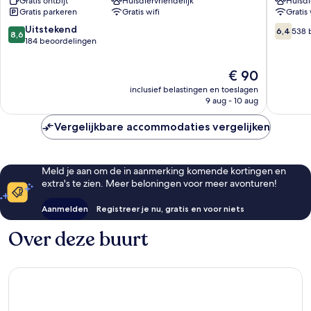
Gratis ontbijt
Huisdiervriendelijk
Huisdi
Grenoble
Nord
Gratis parkeren
Gratis wifi
Gratis 
A41
-
Crolles
Moirans
8.6
6.4
Uitstekend
6,4
538 
8,6
Moirans
van
van
184 beoordelingen
10,
10,
Uitstekend,
538
De
€ 90
184
beoorde
prijs
inclusief belastingen en toeslagen
beoordelingen
is
9 aug - 10 aug
€ 90
Vergelijkbare accommodaties vergelijken
Meld je aan om de in aanmerking komende kortingen en
extra's te zien. Meer beloningen voor meer avonturen!
Aanmelden
Registreer je nu, gratis en voor niets
Over deze buurt