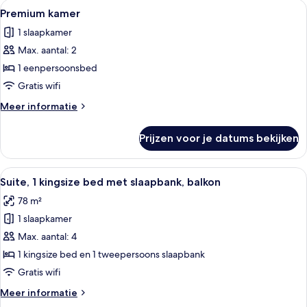
Alle
Een opgemaakt bed met witte bedden
1
kingsize
Premium kamer
foto's
bed
1 slaapkamer
voor
Max. aantal: 2
Premium
kamer
1 eenpersoonsbed
laden
Gratis wifi
Meer
Meer informatie
details
over
Prijzen voor je datums bekijken
Premium
kamer
Alle
Een hotelkamer met een groot bed, een 
4
Suite, 1 kingsize bed met slaapbank, balkon
foto's
78 m²
voor
1 slaapkamer
Suite,
1
Max. aantal: 4
kingsize
1 kingsize bed en 1 tweepersoons slaapbank
bed
Gratis wifi
met
Meer
Meer informatie
slaapbank,
details