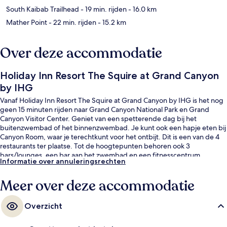
South Kaibab Trailhead
- 19 min. rijden
- 16.0 km
Mather Point
- 22 min. rijden
- 15.2 km
Over deze accommodatie
Holiday Inn Resort The Squire at Grand Canyon
by IHG
Vanaf Holiday Inn Resort The Squire at Grand Canyon by IHG is het nog
geen 15 minuten rijden naar Grand Canyon National Park en Grand
Canyon Visitor Center. Geniet van een spetterende dag bij het
buitenzwembad of het binnenzwembad. Je kunt ook een hapje eten bij
Canyon Room, waar je terechtkunt voor het ontbijt. Dit is een van de 4
restaurants ter plaatse. Tot de hoogtepunten behoren ook 3
bars/lounges, een bar aan het zwembad en een fitnesscentrum.
Informatie over annuleringsrechten
Andere reizigers raden de accommodatie aan vanwege het zwembad
en de comfortabele bedden.
Meer over deze accommodatie
Overzicht