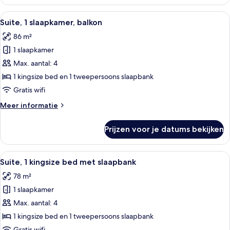
kamer,
2
Alle
Een hotelkamer met een groot bed, ee
9
queensize
Suite, 1 slaapkamer, balkon
foto's
bedden
86 m²
voor
1 slaapkamer
Suite,
1
Max. aantal: 4
slaapkamer,
1 kingsize bed en 1 tweepersoons slaapbank
balkon
Gratis wifi
laden
Meer
Meer informatie
details
over
Prijzen voor je datums bekijken
Suite,
1
slaapkamer,
Alle
Een hotelkamer met een groot bed, een
7
balkon
Suite, 1 kingsize bed met slaapbank
foto's
78 m²
voor
1 slaapkamer
Suite,
1
Max. aantal: 4
kingsize
1 kingsize bed en 1 tweepersoons slaapbank
bed
Gratis wifi