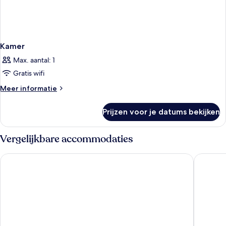
Kamer
Max. aantal: 1
Gratis wifi
Meer
Meer informatie
details
over
Prijzen voor je datums bekijken
Kamer
Vergelijkbare accommodaties
Yavapai Lodge
Red Feat