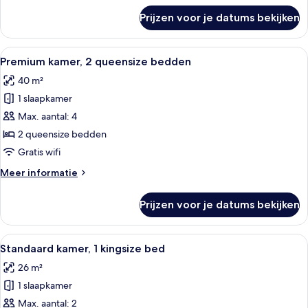
balkon
over
Prijzen voor je datums bekijken
Suite,
laden
1
kingsize
Alle
Een hotelbadkamer met een granieten 
4
bed
Premium kamer, 2 queensize bedden
foto's
met
40 m²
slaapbank,
voor
balkon
1 slaapkamer
Premium
kamer,
Max. aantal: 4
2
2 queensize bedden
queensize
Gratis wifi
bedden
Meer
Meer informatie
laden
details
over
Prijzen voor je datums bekijken
Premium
kamer,
2
Alle
Een hotelkamer met een bed, een telev
7
queensize
Standaard kamer, 1 kingsize bed
foto's
bedden
26 m²
voor
1 slaapkamer
Standaard
kamer,
Max. aantal: 2