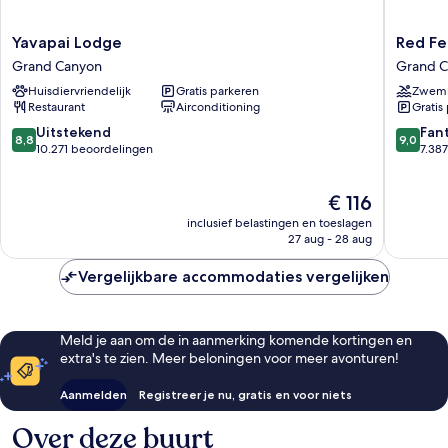
Yavapai
Red
Yavapai Lodge
Red Fe
Lodge
Feather
Grand Canyon
Grand 
Grand
Lodge
Huisdiervriendelijk
Gratis parkeren
Zwem
Canyon
Grand
Restaurant
Airconditioning
Gratis
Canyon
8.8
9.0
Uitstekend
Fan
8,8
9,0
van
van
10.271 beoordelingen
7.38
10,
10,
Uitstekend,
Fantasti
De
€ 116
10.271
7.387
prijs
beoordelingen
beoorde
inclusief belastingen en toeslagen
is
27 aug - 28 aug
€ 116
Vergelijkbare accommodaties vergelijken
Meld je aan om de in aanmerking komende kortingen en
extra's te zien. Meer beloningen voor meer avonturen!
Aanmelden
Registreer je nu, gratis en voor niets
Over deze buurt