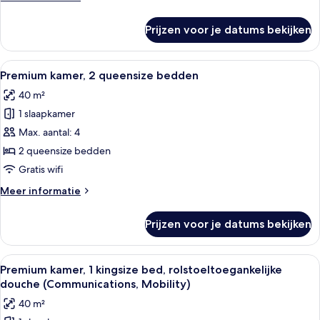
laden
details
over
Prijzen voor je datums bekijken
Standaard
kamer,
1
Alle
Een moderne badkamer met een grote
3
queensize
Premium kamer, 2 queensize bedden
foto's
bed
40 m²
voor
1 slaapkamer
Premium
kamer,
Max. aantal: 4
2
2 queensize bedden
queensize
Gratis wifi
bedden
Meer
Meer informatie
laden
details
over
Prijzen voor je datums bekijken
Premium
kamer,
2
Alle
Hotelkamer met een groot bed, een bur
3
queensize
Premium kamer, 1 kingsize bed, rolstoeltoegankelijke
foto's
bedden
douche (Communications, Mobility)
voor
40 m²
Premium