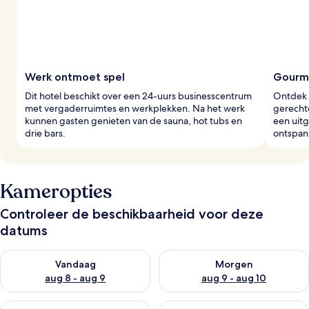
Werk ontmoet spel
Gourme
Dit hotel beschikt over een 24-uurs businesscentrum
Ontdek d
met vergaderruimtes en werkplekken. Na het werk
gerechte
kunnen gasten genieten van de sauna, hot tubs en
een uitg
drie bars.
ontspan
Kameropties
Controleer de beschikbaarheid voor deze
datums
De beschikbaarheid controleren voor vanavond aug 8 - aug 9
De beschikbaarheid controler
Vandaag
Morgen
aug 8 - aug 9
aug 9 - aug 10
De beschikbaarheid controleren voor dit weekend aug 14 - au
De beschikbaarheid controler