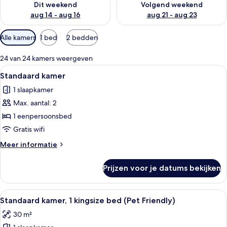
Dit weekend
Volgend weekend
aug 14 - aug 16
aug 21 - aug 23
Beschikbare
Alle kamers
1 bed
2 bedden
filters
voor
24 van 24 kamers weergeven
kamers
Alle
Een opgemaakt bed met witte bedden
1
Standaard kamer
foto's
1 slaapkamer
voor
Max. aantal: 2
Standaard
kamer
1 eenpersoonsbed
laden
Gratis wifi
Meer
Meer informatie
details
over
Prijzen voor je datums bekijken
Standaard
kamer
Alle
Een hotelkamer met een bed, een telev
4
Standaard kamer, 1 kingsize bed (Pet Friendly)
foto's
30 m²
voor