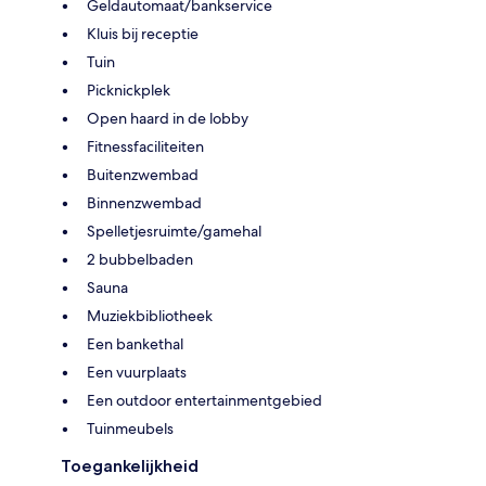
Geldautomaat/bankservice
Kluis bij receptie
Tuin
Picknickplek
Open haard in de lobby
Fitnessfaciliteiten
Buitenzwembad
Binnenzwembad
Spelletjesruimte/gamehal
2 bubbelbaden
Sauna
Muziekbibliotheek
Een bankethal
Een vuurplaats
Een outdoor entertainmentgebied
Tuinmeubels
Toegankelijkheid