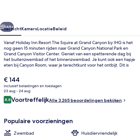
The
Squire
at
rige
Volgende
Grand
145+
Overzicht
Kamers
Locatie
Beleid
Canyon
Vanaf Holiday Inn Resort The Squire at Grand Canyon by IHG is het
by
nog geen 15 minuten rijden naar Grand Canyon National Park en
Grand Canyon Visitor Center. Geniet van een spetterende dag bij
IHG
het buitenzwembad of het binnenzwembad. Je kunt ook een hapje
eten bij Canyon Room, waar je terechtkunt voor het ontbijt. Dit is
een van de 4 restaurants ter plaatse. Tot de hoogtepunten behoren
ook 3 bars/lounges, een bar aan het zwembad en een
De
€ 144
fitnesscentrum. Andere reizigers raden de accommodatie aan
huidige
inclusief belastingen en toeslagen
vanwege het zwembad en de comfortabele bedden.
prijs
23 aug - 24 aug
4 restaurants; ze serveren er ontbijt, 
is
Beoordelingen
Voortreffelijk
8,8
Alle 3.265 beoordelingen bekijken
€ 144
8,8 op 10 –
Populaire voorzieningen
Zwembad
Huisdiervriendelijk