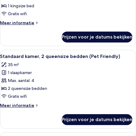
1
1 kingsize bed
kingsize
Gratis wifi
bed
Meer
Meer informatie
laden
details
over
Prijzen voor je datums bekijken
Standaard
kamer,
1
Alle
Een hotelkamer met een bed, twee nach
3
kingsize
Standaard kamer, 2 queensize bedden (Pet Friendly)
foto's
bed
35 m²
voor
1 slaapkamer
Standaard
kamer,
Max. aantal: 4
2
2 queensize bedden
queensize
Gratis wifi
bedden
Meer
Meer informatie
(Pet
details
Friendly)
over
Prijzen voor je datums bekijken
Standaard
laden
kamer,
2
Alle
Een hotelbadkamer met een granieten 