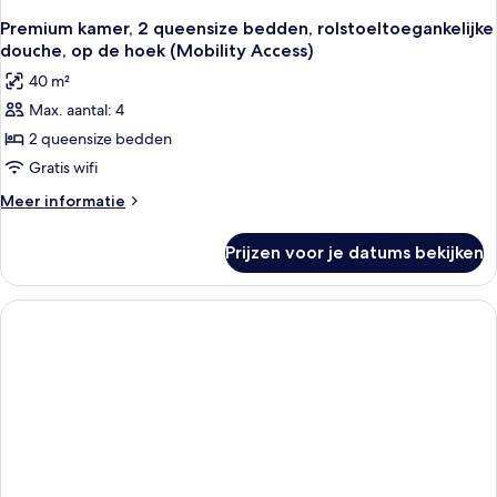
Premium kamer, 2 queensize bedden, rolstoeltoegankelijke
douche, op de hoek (Mobility Access)
40 m²
Max. aantal: 4
2 queensize bedden
Gratis wifi
Meer
Meer informatie
details
over
Prijzen voor je datums bekijken
Premium
kamer,
2
queensize
bedden,
rolstoeltoegankelijke
douche,
op
de
hoek
(Mobility
Access)