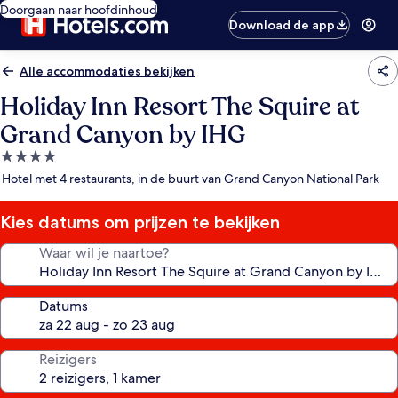
Doorgaan naar hoofdinhoud
Download de app
Alle accommodaties bekijken
Holiday Inn Resort The Squire at
Grand Canyon by IHG
4.0-
sterrenaccommodatie
Hotel met 4 restaurants, in de buurt van Grand Canyon National Park
Kies datums om prijzen te bekijken
Waar wil je naartoe?
Datums
Reizigers