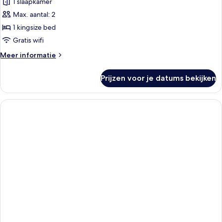
1 slaapkamer
kamer,
Max. aantal: 2
1
kingsize
1 kingsize bed
bed,
Gratis wifi
rolstoeltoegankelijke
Meer
Meer informatie
douche
details
(Communications,
over
Prijzen voor je datums bekijken
Premium
Mobility)
kamer,
laden
1
kingsize
bed,
rolstoeltoegankelijke
douche
(Communications,
Mobility)