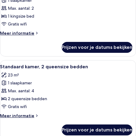
1 slaapkamer
Standaard
kamer,
Max. aantal: 2
1
1 kingsize bed
kingsize
Gratis wifi
bed
Meer
Meer informatie
(Pet
details
Friendly)
over
Prijzen voor je datums bekijken
Standaard
laden
kamer,
1
Alle
Een hotelkamer met twee bedden, een 
4
kingsize
Standaard kamer, 2 queensize bedden
foto's
bed
23 m²
(Pet
voor
Friendly)
1 slaapkamer
Standaard
kamer,
Max. aantal: 4
2
2 queensize bedden
queensize
Gratis wifi
bedden
Meer
Meer informatie
laden
details
over
Prijzen voor je datums bekijken
Standaard