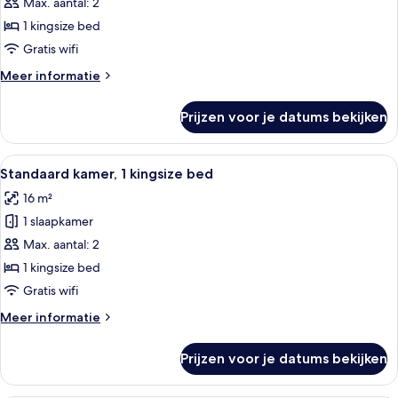
Max. aantal: 2
1
kingsize
1 kingsize bed
bed,
Gratis wifi
rolstoeltoegankelijke
Meer
Meer informatie
douche
details
(Communications,
over
Prijzen voor je datums bekijken
Standaard
Mobility)
kamer,
laden
1
Alle
Een hotelkamer met een groot bed, een
2
kingsize
Standaard kamer, 1 kingsize bed
foto's
bed,
16 m²
rolstoeltoegankelijke
voor
douche
1 slaapkamer
Standaard
(Communications,
kamer,
Max. aantal: 2
Mobility)
1
1 kingsize bed
kingsize
Gratis wifi
bed
Meer
Meer informatie
laden
details
over
Prijzen voor je datums bekijken
Standaard
kamer,
1