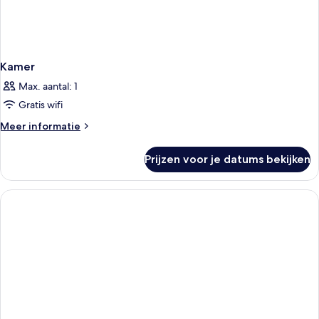
Kamer
Max. aantal: 1
Gratis wifi
Meer
Meer informatie
details
over
Prijzen voor je datums bekijken
Kamer