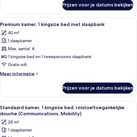
Friendly)
over
Prijzen voor je datums bekijken
Premium
laden
kamer,
2
Alle
Hotelkamer met een groot bed, een bur
4
queensize
Premium kamer, 1 kingsize bed met slaapbank
foto's
bedden
40 m²
(Pet
voor
Friendly)
1 slaapkamer
Premium
kamer,
Max. aantal: 4
1
1 kingsize bed en 1 tweepersoons slaapbank
kingsize
Gratis wifi
bed
Meer
Meer informatie
met
details
slaapbank
over
Prijzen voor je datums bekijken
Premium
laden
kamer,
1
Alle
Een hotelkamer met een groot bed, een
5
kingsize
Standaard kamer, 1 kingsize bed, rolstoeltoegankelijke
foto's
bed
douche (Communications, Mobility)
met
voor
28 m²
slaapbank
Standaard
1 slaapkamer
kamer,