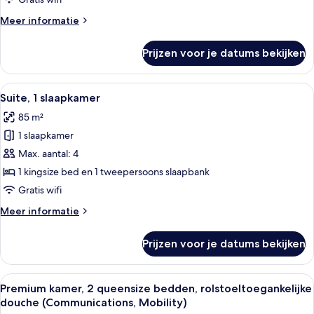
met
Meer
Meer informatie
slaapbank
details
laden
over
Prijzen voor je datums bekijken
Suite,
1
kingsize
Alle
Hotelkamer met een groot bed, twee n
5
bed
Suite, 1 slaapkamer
foto's
met
85 m²
slaapbank
voor
1 slaapkamer
Suite,
1
Max. aantal: 4
slaapkamer
1 kingsize bed en 1 tweepersoons slaapbank
laden
Gratis wifi
Meer
Meer informatie
details
over
Prijzen voor je datums bekijken
Suite,
1
slaapkamer
Alle
Een hotelkamer met twee bedden, een b
3
Premium kamer, 2 queensize bedden, rolstoeltoegankelijke
foto's
douche (Communications, Mobility)
voor