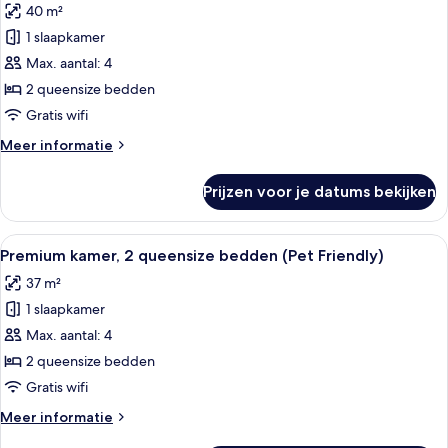
40 m²
Premium
1 slaapkamer
kamer,
Max. aantal: 4
2
queensize
2 queensize bedden
bedden,
Gratis wifi
rolstoeltoegankelijke
Meer
Meer informatie
douche
details
(Communications,
over
Prijzen voor je datums bekijken
Premium
Mobility)
kamer,
laden
2
Alle
Een hotelkamer met twee bedden, een 
4
queensize
Premium kamer, 2 queensize bedden (Pet Friendly)
foto's
bedden,
37 m²
rolstoeltoegankelijke
voor
douche
1 slaapkamer
Premium
(Communications,
kamer,
Max. aantal: 4
Mobility)
2
2 queensize bedden
queensize
Gratis wifi
bedden
Meer
Meer informatie
(Pet
details