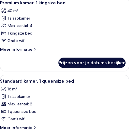
3
queensize
Premium kamer, 1 kingsize bed
foto's
bedden
40 m²
(Pet
voor
Friendly)
1 slaapkamer
Premium
kamer,
Max. aantal: 4
1
1 kingsize bed
kingsize
Gratis wifi
bed
Meer
Meer informatie
laden
details
over
Prijzen voor je datums bekijken
Premium
kamer,
1
Alle
Een hotelkamer met een groot bed, ee
3
kingsize
Standaard kamer, 1 queensize bed
foto's
bed
16 m²
voor
1 slaapkamer
Standaard
kamer,
Max. aantal: 2
1
1 queensize bed
queensize
Gratis wifi
bed
Meer
Meer informatie