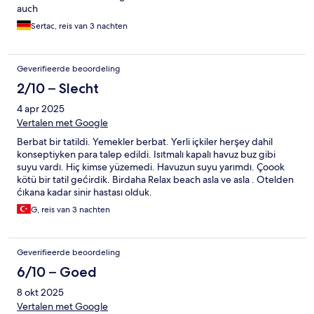
auch
Sertac, reis van 3 nachten
Geverifieerde beoordeling
2/10 – Slecht
4 apr 2025
Vertalen met Google
Berbat bir tatildi. Yemekler berbat. Yerli içkiler herşey dahil
konseptiyken para talep edildi. Isıtmalı kapalı havuz buz gibi
suyu vardı. Hiç kimse yüzemedi. Havuzun suyu yarımdı. Çoook
kötü bir tatil gećirdik. Birdaha Relax beach asla ve asla . Otelden
ćıkana kadar sinir hastası olduk.
G, reis van 3 nachten
Geverifieerde beoordeling
6/10 – Goed
8 okt 2025
Vertalen met Google