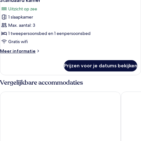
Standaard kamer
foto's
Uitzicht op zee
voor
1 slaapkamer
Standaard
kamer
Max. aantal: 3
laden
1 tweepersoonsbed en 1 eenpersoonsbed
Gratis wifi
Meer
Meer informatie
details
over
Prijzen voor je datums bekijken
Standaard
kamer
Vergelijkbare accommodaties
Savir Suite Hotel
Mesut H