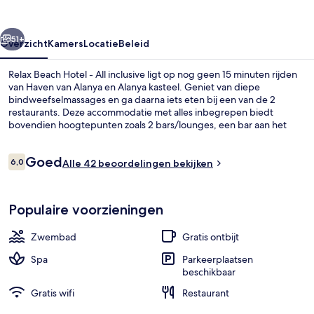
All
inclusive
rige
Volgende
51+
Overzicht
Kamers
Locatie
Beleid
Relax Beach Hotel - All inclusive ligt op nog geen 15 minuten rijden
van Haven van Alanya en Alanya kasteel. Geniet van diepe
bindweefselmassages en ga daarna iets eten bij een van de 2
restaurants. Deze accommodatie met alles inbegrepen biedt
bovendien hoogtepunten zoals 2 bars/lounges, een bar aan het
zwembad en een fitnesscentrum.
Beoordelingen
Goed
6,0
Alle 42 beoordelingen bekijken
6,0 op 10 –
Exterieur
Populaire voorzieningen
Zwembad
Gratis ontbijt
Spa
Parkeerplaatsen
beschikbaar
Gratis wifi
Restaurant