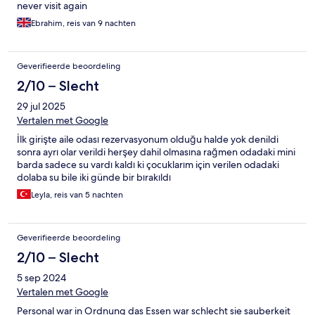
never visit again
Ebrahim, reis van 9 nachten
Geverifieerde beoordeling
2/10 – Slecht
29 jul 2025
Vertalen met Google
İlk girişte aile odası rezervasyonum olduğu halde yok denildi
sonra ayrı olar verildi herşey dahil olmasına rağmen odadaki mini
barda sadece su vardı kaldı ki çocuklarım için verilen odadaki
dolaba su bile iki günde bir bırakıldı
Leyla, reis van 5 nachten
Geverifieerde beoordeling
2/10 – Slecht
5 sep 2024
Vertalen met Google
Personal war in Ordnung das Essen war schlecht sie sauberkeit