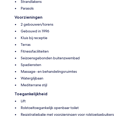
Strandlakens
Parasols
Voorzieningen
2 gebouwen/torens
Gebouwd in 1996
Kluis bij receptie
Terras
Fitnessfaciliteiten
Seizoensgebonden buitenzwembad
Spadiensten
Massage- en behandelingsruimtes
Waterglijbaan
Mediterrane stijl
Toegankelijkheid
Lift
Rolstoeltoegankelijk openbaar toilet
Registratiebalie met voorzieningen voor rolstoelgebuikers