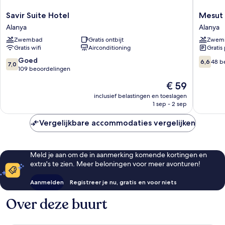
Savir
Mesut
Savir Suite Hotel
Mesut 
Suite
Hotel
Alanya
Alanya
Hotel
Alanya
Zwembad
Gratis ontbijt
Zwem
Alanya
Gratis wifi
Airconditioning
Gratis
7.0
6.6
Goed
6,6
48 b
7,0
van
van
109 beoordelingen
10,
10,
De
€ 59
Goed,
48
prijs
109
beoorde
inclusief belastingen en toeslagen
is
1 sep - 2 sep
beoordelingen
€ 59
Vergelijkbare accommodaties vergelijken
Meld je aan om de in aanmerking komende kortingen en
extra's te zien. Meer beloningen voor meer avonturen!
Aanmelden
Registreer je nu, gratis en voor niets
Over deze buurt