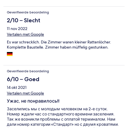
Geverifieerde beoordeling
2/10 – Slecht
11 nov 2022
Vertalen met Google
Es war schrecklich. Die Zimmer waren kleiner Rattenlöcher.
Komplette Baustelle. Zimmer haben müffelig gestunken.
Geverifieerde beoordeling
6/10 – Goed
14 okt 2021
Vertalen met Google
Ужас, не понравилось!!
Заселились мы с молодым человеком на 2-е суток.
Номер ждали час со стандартного времени заселения.
Так же возникли проблемы с оплатой терминалом. Нам
дали номер категории «Стандарт» но с двумя кроватями.