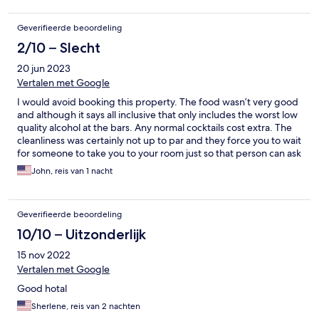
Geverifieerde beoordeling
2/10 – Slecht
20 jun 2023
Vertalen met Google
I would avoid booking this property. The food wasn’t very good
and although it says all inclusive that only includes the worst low
quality alcohol at the bars. Any normal cocktails cost extra. The
cleanliness was certainly not up to par and they force you to wait
for someone to take you to your room just so that person can ask
you for money. I will not be staying here again
John, reis van 1 nacht
Geverifieerde beoordeling
10/10 – Uitzonderlijk
15 nov 2022
Vertalen met Google
Good hotal
Sherlene, reis van 2 nachten