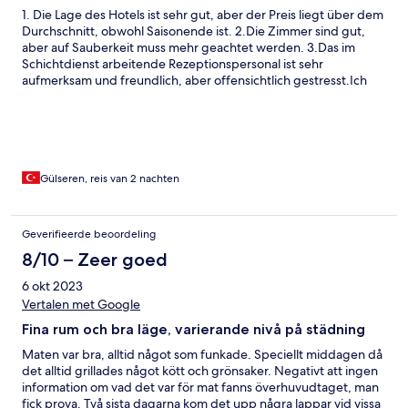
1. Die Lage des Hotels ist sehr gut, aber der Preis liegt über dem
Durchschnitt, obwohl Saisonende ist. 2.Die Zimmer sind gut,
aber auf Sauberkeit muss mehr geachtet werden. 3.Das im
Schichtdienst arbeitende Rezeptionspersonal ist sehr
aufmerksam und freundlich, aber offensichtlich gestresst.Ich
finde, es sollten 3 statt 2 Leute arbeiten. 4.Das Barpersonal ist
aufmerksam,aber kühl und unfreundlich.Die Getränke sind
begrenzt und Cocktails werden trotz All-Inclusive berechnet.
5.Der Speisebereich im Restaurant ist nicht schlecht, aber auch
nicht sehr gut.Er ist durchschnittlich und die Kellner sind sehr
kühl und gleichgültig.Sie wischen 10 Tische mit einem Tuch ab.
Gülseren, reis van 2 nachten
Außerdem war es offensichtlich, dass Gabeln und Messer
achtlos herumlagen, da sie sichtbar schmutzig waren. 6.Der
Hotelbesitzer sollte hier besonders aufpassen.Er verliert
Geverifieerde beoordeling
dadurch Kunden.Meiner Beobachtung nach gibt es keinen
8/10 – Zeer goed
Unterhaltungsbereich, nämlich eine Disco.Auch das ist wichtig.
Ich habe als Mieter im Hotel persönlich den Kiosk gesehen,der
6 okt 2023
Zigaretten und ähnliche Produkte verkauft.Die Preise der
Vertalen met Google
Produkte variieren je nach Person.Sie verkauften einem
ausländischen Touristen eine Packung Zigaretten für 15 Euro
Fina rum och bra läge, varierande nivå på städning
und meiner Mann Zigaretten im Wert von 88 TL für 115 TL.Das ist
Maten var bra, alltid något som funkade. Speciellt middagen då
illegal und stellt Steuerhinterziehung dar.Dieses Problem muss
det alltid grillades något kött och grönsaker. Negativt att ingen
gesondert behandelt werden.Ich würde gerne wiederkommen
information om vad det var för mat fanns överhuvudtaget, man
und kann das Hotel und seine Lage meinen Freunden im
fick prova. Två sista dagarna kom det upp några lappar vid vissa