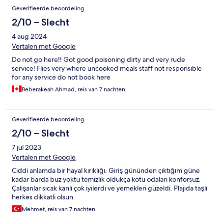
diyer etkinliler olsun çok iyi di aşçımızın eli lezzetli
Geverifieerde beoordeling
2/10 – Slecht
4 aug 2024
Vertalen met Google
Do not go here!! Got good poisoning dirty and very rude
service! Flies very where uncooked meals staff not responsible
for any service do not book here
Beberakeah Ahmad, reis van 7 nachten
Geverifieerde beoordeling
2/10 – Slecht
7 jul 2023
Vertalen met Google
Ciddi anlamda bir hayal kırıklığı. Giriş gününden çıktığım güne
kadar barda buz yoktu temizlik oldukça kötü odaları konforsuz.
Çalışanlar sıcak kanlı çok iyilerdi ve yemekleri güzeldi. Plajıda taşlı
herkes dikkatli olsun.
Mehmet, reis van 7 nachten