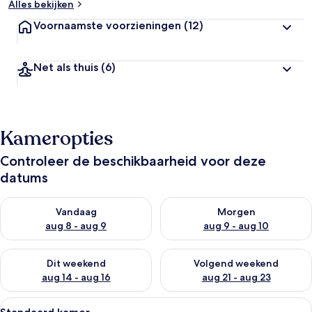
Alles bekijken
Voornaamste voorzieningen
(12)
Net als thuis
(6)
Kameropties
Controleer de beschikbaarheid voor deze
datums
De beschikbaarheid controleren voor vanavond aug 8 - aug 9
De beschikbaarheid controler
Vandaag
Morgen
aug 8 - aug 9
aug 9 - aug 10
De beschikbaarheid controleren voor dit weekend aug 14 - au
De beschikbaarheid controler
Dit weekend
Volgend weekend
aug 14 - aug 16
aug 21 - aug 23
Alle
Een hotelkamer met twee bedden, een 
6