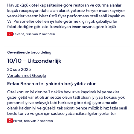
Havuz küçük otel kapasitesine göre restoran ve oturma alanları
küçük resepsiyon dahil alan olarak yetersiz heryer insan kaynıyor
yemekler vasatın biraz üstü fiyat performans oteli sahil kayalık vs.
Vs. Personeller oteli en iyi hale getirmek için çok çabalıyorlar
fakat dediğim gibi otel konaklayan insan sayıına göre küçük
kalıyor.
Levent, reis van 2 nachten
Geverifieerde beoordeling
10/10 – Uitzonderlijk
20 sep 2025
Vertalen met Google
Relax Beach otel yakında beş yıldız olur
Otel konum iyi denize 1 dakika havuz ve kaydırak iyi yemekler
güzel çeşit var et olsun sebze olsun tatlı olsun iyi yap kokusu yok
personel iyi ve anlayışlı tabi herkeze göre değişiyor ama aile
olarak kaldım iyi ve güzeldi tek sıkıntı bence müzik biraz fazla sesli
birde tur ve ve gezi için sadece yabancılara ilgileniyorlar tur
şirketleri ben kendim buldum çok uygun fiyata gelen otelin
Fikret, reis van 7 nachten
yakınında tur yerleri var onlarla irtibata geçsinler denizi sıcak otel
yönetimi ve aşçımıza çok teşekkür ederim Türk geçesi oldun