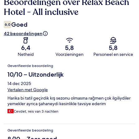
Beoordelingen over Relax Beach
Beoordelingen
Hotel - All inclusive
Goed
6,0
42 beoordelingen
6,4
5,8
5,8
Netheid
Voorzieningen
Personeel en service
Beoordelingen
Geverifieerde beoordeling
10/10 – Uitzonderlijk
14 dec 2025
Vertalen met Google
Harika bi tatil geçirdik kış sezonu olmasına rağmen çok ilgiliydiler
yemekler ayrıca şahaneydi kesinlikle tavsiye ederim
Cevdet, reis van 3 nachten
Geverifieerde beoordeling