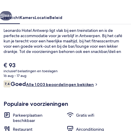
rige
Volgende
88+
Overzicht
Kamers
Locatie
Beleid
Leonardo Hotel Antwerp ligt vlak bij een treinstation en is de
perfecte accommodatie voor je verblijf in Antwerpen. Bij het café
kun je terecht voor een heerlijke maaltijd, bij het fitnesscentrum
voor een goede work-out en bij de bar/lounge voor een lekker
drankje. Tot de voorzieningen behoren ook een snackbar/deli en
een terras.
De
€ 93
huidige
inclusief belastingen en toeslagen
prijs
16 aug - 17 aug
Dagelijks ontbijtbuffet (toeslag)
is
Beoordelingen
Goed
7,4
Alle 1.003 beoordelingen bekijken
€ 93
7,4 op 10 –
Populaire voorzieningen
Parkeerplaatsen
Gratis wifi
beschikbaar
Restaurant
Airconditioning