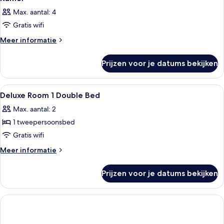
Max. aantal: 4
Gratis wifi
Meer
Meer informatie
details
over
Prijzen voor je datums bekijken
Kamer
Alle
Een moderne hotelkamer met een groot
4
Deluxe Room 1 Double Bed
foto's
Max. aantal: 2
voor
1 tweepersoonsbed
Deluxe
Room
Gratis wifi
1
Meer
Meer informatie
Double
details
over
Bed
Prijzen voor je datums bekijken
Deluxe
laden
Room
1
Double
Bed