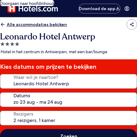
Doorgaan naar hoofdinhoud
Download de app
Alle accommodaties bekijken
Leonardo Hotel Antwerp
4.0-
sterrenaccommodatie
Hotel in het centrum in Antwerpen, met een bar/lounge
Kies datums om prijzen te bekijken
Waar wil je naartoe?
Datums
Reizigers
Zoeken