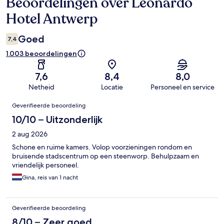
Beoordelingen over Leonardo
Beoordelingen
Hotel Antwerp
Goed
7,4
1.003 beoordelingen
7,6
8,4
8,0
Netheid
Locatie
Personeel en service
Beoordelingen
Geverifieerde beoordeling
10/10 – Uitzonderlijk
2 aug 2026
Schone en ruime kamers. Volop voorzieningen rondom en
bruisende stadscentrum op een steenworp. Behulpzaam en
vriendelijk personeel.
Gina, reis van 1 nacht
Geverifieerde beoordeling
8/10 – Zeer goed