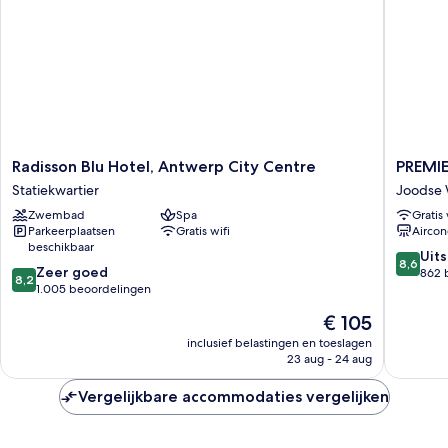
Radisson
PREMIE
Radisson Blu Hotel, Antwerp City Centre
PREMIE
Blu
SUITES
Statiekwartier
Joodse 
Hotel,
PLUS
Zwembad
Spa
Gratis 
Antwerp
Antwer
Parkeerplaatsen
Gratis wifi
Aircon
City
Joodse
beschikbaar
Centre
Wijk
8.6
Uit
8,6
8.2
Statiekwartier
Zeer goed
van
862 
8,2
van
1.005 beoordelingen
10,
10,
Uitstek
De
€ 105
Zeer
862
prijs
goed,
inclusief belastingen en toeslagen
beoorde
is
23 aug - 24 aug
1.005
€ 105
beoordelingen
Vergelijkbare accommodaties vergelijken