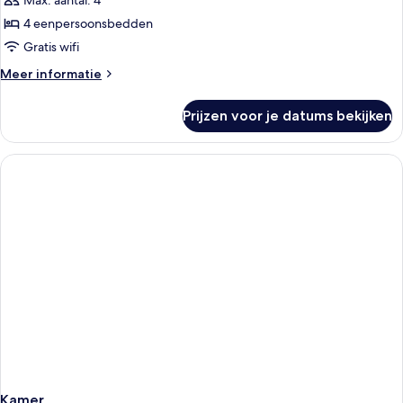
Max. aantal: 4
Bed
4 eenpersoonsbedden
2
Gratis wifi
Single
Meer
Meer informatie
Beds)
details
laden
over
Prijzen voor je datums bekijken
Studio
(1
Twin
Bed
2
Single
Beds)
Kamer