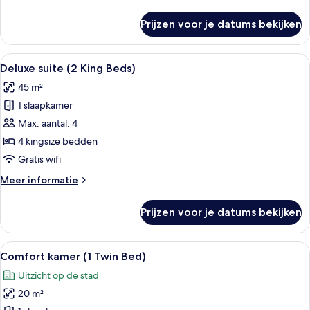
details
Bed)
over
Prijzen voor je datums bekijken
laden
Comfort
kamer
(1
Alle
Een hotelkamer met een bed, televisie e
6
Twin
Deluxe suite (2 King Beds)
foto's
Bed
45 m²
1
voor
Single
1 slaapkamer
Deluxe
Bed)
suite
Max. aantal: 4
(2
4 kingsize bedden
King
Gratis wifi
Beds)
Meer
Meer informatie
laden
details
over
Prijzen voor je datums bekijken
Deluxe
suite
(2
Alle
Een hotelkamer met een groot raam, 
10
King
Comfort kamer (1 Twin Bed)
foto's
Beds)
Uitzicht op de stad
voor
20 m²
Comfort