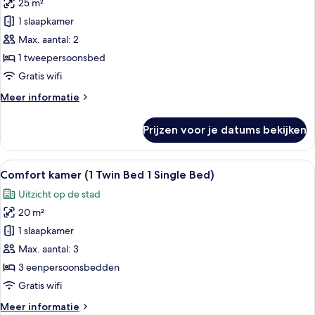
25 m²
Deluxe
kamer,
1 slaapkamer
1
Max. aantal: 2
tweepersoonsbed
1 tweepersoonsbed
laden
Gratis wifi
Meer
Meer informatie
details
over
Prijzen voor je datums bekijken
Deluxe
kamer,
1
Alle
Hotelkamer met een groot bed, twee k
10
tweepersoonsbed
Comfort kamer (1 Twin Bed 1 Single Bed)
foto's
Uitzicht op de stad
voor
20 m²
Comfort
kamer
1 slaapkamer
(1
Max. aantal: 3
Twin
3 eenpersoonsbedden
Bed
Gratis wifi
1
Meer
Meer informatie
Single