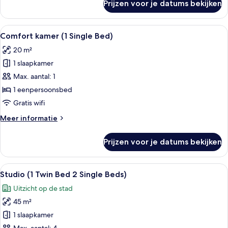
Prijzen voor je datums bekijken
Comfort
kamer,
1
Alle
Een hotelkamer met een bed, een burea
8
tweepersoonsbed
Comfort kamer (1 Single Bed)
foto's
20 m²
voor
1 slaapkamer
Comfort
kamer
Max. aantal: 1
(1
1 eenpersoonsbed
Single
Gratis wifi
Bed)
Meer
Meer informatie
laden
details
over
Prijzen voor je datums bekijken
Comfort
kamer
(1
Alle
Hotelkamer met een groot bed, twee b
10
Single
Studio (1 Twin Bed 2 Single Beds)
foto's
Bed)
Uitzicht op de stad
voor
45 m²
Studio
(1
1 slaapkamer
Twin