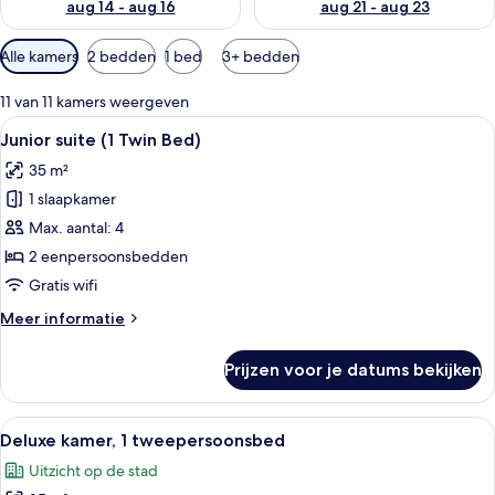
aug 14 - aug 16
aug 21 - aug 23
Beschikbare
Alle kamers
2 bedden
1 bed
3+ bedden
filters
voor
11 van 11 kamers weergeven
kamers
Alle
Een moderne hotelkamer met een bank
10
Junior suite (1 Twin Bed)
foto's
35 m²
voor
1 slaapkamer
Junior
suite
Max. aantal: 4
(1
2 eenpersoonsbedden
Twin
Gratis wifi
Bed)
Meer
Meer informatie
laden
details
over
Prijzen voor je datums bekijken
Junior
suite
(1
Alle
Een moderne hotelkamer met een groot
10
Twin
Deluxe kamer, 1 tweepersoonsbed
foto's
Bed)
Uitzicht op de stad
voor