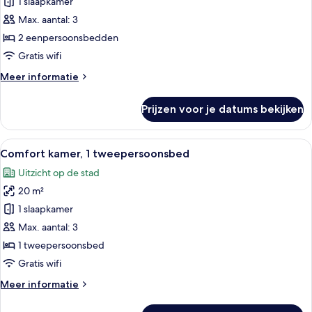
kamer
1 slaapkamer
(1
Max. aantal: 3
Twin
2 eenpersoonsbedden
Bed)
Gratis wifi
laden
Meer
Meer informatie
details
over
Prijzen voor je datums bekijken
Comfort
kamer
(1
Alle
Een hotelkamer met een bed, bureau, 
13
Twin
Comfort kamer, 1 tweepersoonsbed
foto's
Bed)
Uitzicht op de stad
voor
20 m²
Comfort
kamer,
1 slaapkamer
1
Max. aantal: 3
tweepersoonsbed
1 tweepersoonsbed
laden
Gratis wifi
Meer
Meer informatie
details
over