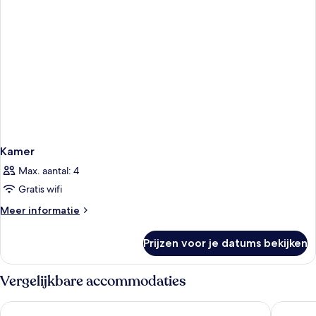
Kamer
Max. aantal: 4
Gratis wifi
Meer
Meer informatie
details
over
Prijzen voor je datums bekijken
Kamer
Vergelijkbare accommodaties
Radisson Blu Hotel, Antwerp City Centre
PREMIER