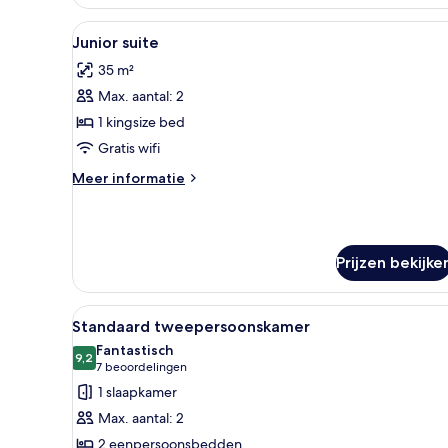
Twin
kamer
Alle
Een moderne hotelkamer met een
7
Junior suite
foto's
35 m²
voor
Max. aantal: 2
Junior
suite
1 kingsize bed
laden
Gratis wifi
Meer
Meer informatie
details
over
Junior
suite
Prijzen bekijke
Alle
Hotelkamer met twee bedden, e
5
Standaard tweepersoonskamer
foto's
Fantastisch
voor
9,2
9,2 van 10
(7
7 beoordelingen
Standaard
beoordelingen)
1 slaapkamer
tweepersoonskamer
Max. aantal: 2
laden
2 eenpersoonsbedden