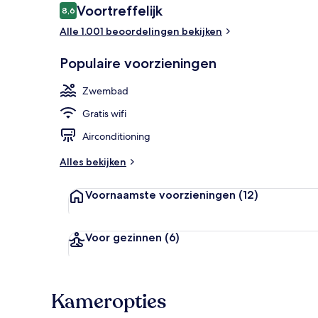
Beoordelingen
Voortreffelijk
8,6
8,6 op 10 –
Alle 1.001 beoordelingen bekijken
Exterieur
Populaire voorzieningen
Zwembad
Gratis wifi
Airconditioning
Alles bekijken
Voornaamste voorzieningen
(12)
Voor gezinnen
(6)
Kameropties