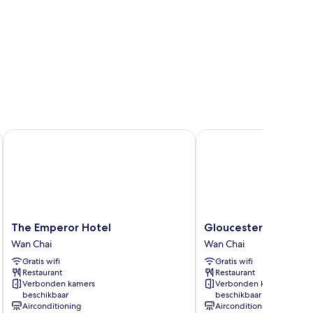
The Emperor Hotel
Gloucester Luk Kwok 
The
Gloucester
The Emperor Hotel
Gloucester Luk Kwo
Emperor
Luk
Wan Chai
Wan Chai
Hotel
Kwok
Gratis wifi
Gratis wifi
Wan
Hong
Restaurant
Restaurant
Chai
Kong
Verbonden kamers
Verbonden kamers
Wan
beschikbaar
beschikbaar
Chai
Airconditioning
Airconditioning