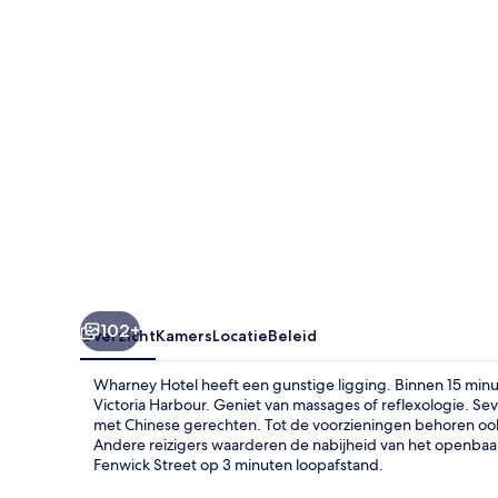
102+
Overzicht
Kamers
Locatie
Beleid
Wharney Hotel heeft een gunstige ligging. Binnen 15 min
Victoria Harbour. Geniet van massages of reflexologie. Sev
met Chinese gerechten. Tot de voorzieningen behoren o
Andere reizigers waarderen de nabijheid van het openbaar
Fenwick Street op 3 minuten loopafstand.