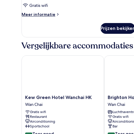
plus
Gratis wifi
double
Meer
Meer informatie
laden
details
over
Prijzen bekijke
Wharney
E-
plus
Vergelijkbare accommodaties
double
Kew Green Hotel Wanchai HK
Brighton Hot
Kew
Brighton
Kew Green Hotel Wanchai HK
Brighton H
Green
Hotel
Wan Chai
Wan Chai
Hotel
Hong
Gratis wifi
Luchthaventr
Wanchai
Kong
Restaurant
Gratis wifi
HK
Wan
Airconditioning
Aircondition
Wan
Chai
Sportschool
Bar
Chai
8.4
8.0
Zeer goed
Zeer goe