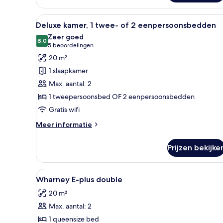
Twin
kamer
Alle
Hotelkamer met twee bedden, ee
4
Deluxe kamer, 1 twee- of 2 eenpersoonsbedden
foto's
Zeer goed
voor
8,0
8,0 van 10
(5
5 beoordelingen
Deluxe
beoordelingen)
20 m²
kamer,
1 slaapkamer
1
Max. aantal: 2
twee-
1 tweepersoonsbed OF 2 eenpersoonsbedden
of
Gratis wifi
2
eenpersoonsbedden
Meer
Meer informatie
laden
details
over
Prijzen bekijke
Deluxe
kamer,
1
Alle
Een kluis op de kamer, een bur
4
twee-
Wharney E-plus double
foto's
of
20 m²
2
voor
eenpersoonsbedden
Max. aantal: 2
Wharney
E-
1 queensize bed