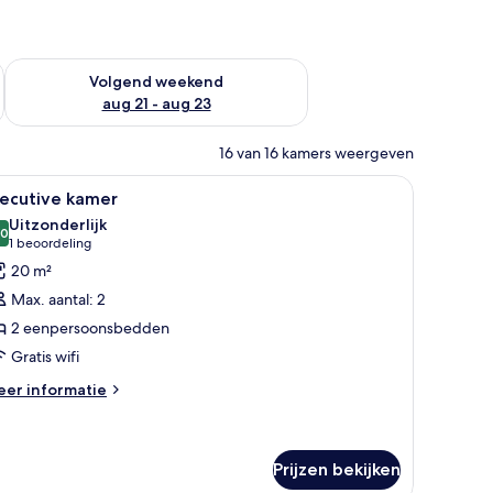
dit weekend aug 14 - aug 16
De beschikbaarheid controleren voor volgend weekend aug 2
Volgend weekend
aug 21 - aug 23
16 van 16 kamers weergeven
au, stoel en een kleine tafel met fruit.
le
Een hotelkamer met twee bedden, een bureau,
6
xecutive kamer
oto's
Uitzonderlijk
oor
,0
10,0 van 10
(1
1 beoordeling
xecutive
beoordeling)
20 m²
amer
Max. aantal: 2
aden
2 eenpersoonsbedden
Gratis wifi
eer
er informatie
tails
er
ecutive
mer
Prijzen bekijken