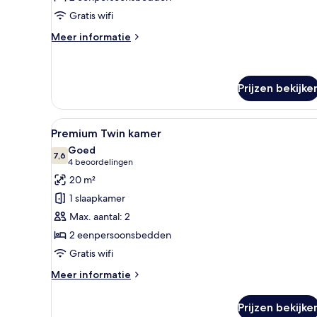
Gratis wifi
Meer
Meer informatie
details
over
Standaard
tweepersoonskamer
Prijzen bekijke
Alle
Een hotelkamer met twee bedden
3
Premium Twin kamer
foto's
Goed
voor
7,6
7,6 van 10
(4
4 beoordelingen
Premium
beoordelingen)
20 m²
Twin
1 slaapkamer
kamer
Max. aantal: 2
laden
2 eenpersoonsbedden
Gratis wifi
Meer
Meer informatie
details
over
Prijzen bekijke
Premium