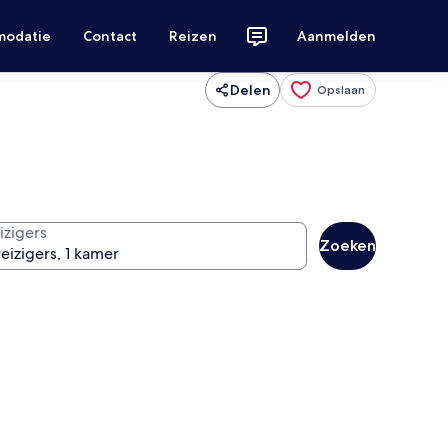
modatie
Contact
Reizen
Aanmelden
Delen
Opslaan
izigers
Zoeken