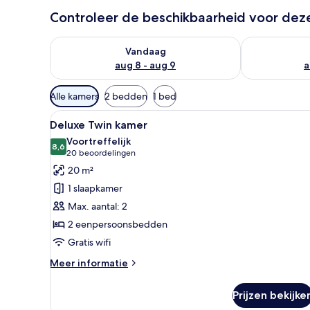
Controleer de beschikbaarheid voor de
De beschikbaarheid controleren voor vanavond aug 
De beschikbaa
Vandaag
aug 8 - aug 9
a
Beschikbare
Alle kamers
2 bedden
1 bed
filters
Alle
Hotelkamer met twee bedden, e
voor
7
Deluxe Twin kamer
foto's
kamers
Voortreffelijk
voor
8,6
8,6 van 10
(20
20 beoordelingen
Deluxe
beoordelingen)
20 m²
Twin
1 slaapkamer
kamer
Max. aantal: 2
laden
2 eenpersoonsbedden
Gratis wifi
Meer
Meer informatie
details
over
Prijzen bekijke
Deluxe