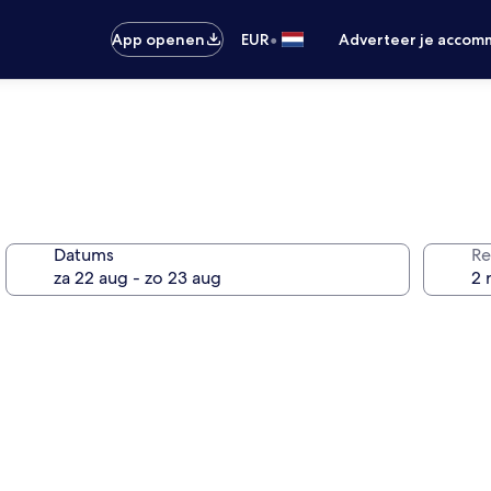
•
App openen
EUR
Adverteer je accom
Datums
Re