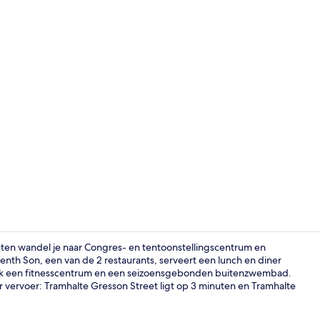
2 restaurants
uten wandel je naar Congres- en tentoonstellingscentrum en
enth Son, een van de 2 restaurants, serveert een lunch en diner
ok een fitnesscentrum en een seizoensgebonden buitenzwembad.
Een seizoe
 vervoer: Tramhalte Gresson Street ligt op 3 minuten en Tramhalte