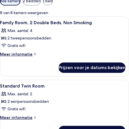
Alle kamers
2 bedden
1 bed
filters
voor
8 van 8 kamers weergeven
kamers
Alle
Een hotelkamer met een groot bed, ee
27
Family Room, 2 Double Beds, Non Smoking
foto's
Max. aantal: 4
voor
2 tweepersoonsbedden
Family
Room,
Gratis wifi
2
Meer
Meer informatie
Double
details
over
Beds,
Prijzen voor je datums bekijken
Family
Non
Room,
Smoking
2
Alle
Een hotelkamer met twee bedden, een 
26
laden
Double
Standard Twin Room
foto's
Beds,
Max. aantal: 2
Non
voor
Smoking
2 eenpersoonsbedden
Standard
Twin
Gratis wifi
Room
Meer
Meer informatie
laden
details
over