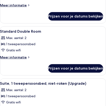
tweepersoonsbedden,
Meer
Meer informatie
niet-
details
over
roken
Prijzen voor je datums bekijken
Familiekamer,
laden
2
tweepersoonsbedden,
Alle
Een hotelkamer met een bed, een slaap
36
niet-
Standard Double Room
foto's
roken
Max. aantal: 2
voor
1 tweepersoonsbed
Standard
Double
Gratis wifi
Room
Meer
Meer informatie
laden
details
over
Prijzen voor je datums bekijken
Standard
Double
Room
Alle
Een dienblad met vier witte mokken en
5
Suite, 1 tweepersoonsbed, niet-roken (Upgrade)
foto's
Max. aantal: 2
voor
1 tweepersoonsbed
Suite,
1
Gratis wifi