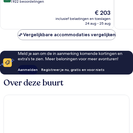
van
van
1.922 beoordelingen
Londen
10,
10,
Londen
Fantasti
De
€ 203
Fantastisch,
4.015
prijs
1.922
beoorde
inclusief belastingen en toeslagen
is
beoordelingen
24 aug - 25 aug
€ 203
Vergelijkbare accommodaties vergelijken
Meld je aan om de in aanmerking komende kortingen en
extra's te zien. Meer beloningen voor meer avonturen!
Aanmelden
Registreer je nu, gratis en voor niets
Over deze buurt