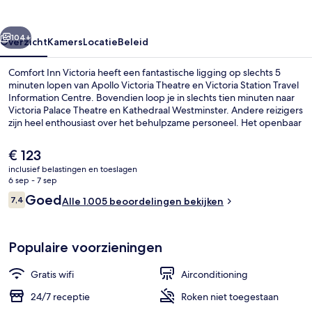
rige
Volgende
104+
Overzicht
Kamers
Locatie
Beleid
Comfort Inn Victoria heeft een fantastische ligging op slechts 5
minuten lopen van Apollo Victoria Theatre en Victoria Station Travel
Information Centre. Bovendien loop je in slechts tien minuten naar
Victoria Palace Theatre en Kathedraal Westminster. Andere reizigers
zijn heel enthousiast over het behulpzame personeel. Het openbaar
vervoer vind je op korte loopafstand: het is 4 minuten lopen naar
Victoria Underground Station en 12 minuten naar Pimlico
De
€ 123
Underground Station.
huidige
inclusief belastingen en toeslagen
prijs
6 sep - 7 sep
Exterieur
is
Beoordelingen
Goed
7,4
Alle 1.005 beoordelingen bekijken
€ 123
7,4 op 10 –
Populaire voorzieningen
Gratis wifi
Airconditioning
24/7 receptie
Roken niet toegestaan