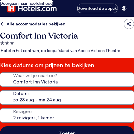
Doorgaan naar hoofdinhoud
Download de app
Alle accommodaties bekijken
Comfort Inn Victoria
3.0-
sterrenaccommodatie
Hotel in het centrum, op loopafstand van Apollo Victoria Theatre
Kies datums om prijzen te bekijken
Waar wil je naartoe?
Datums
Reizigers
Zoeken