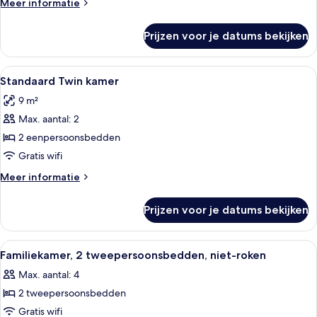
Meer
Meer informatie
details
over
Prijzen voor je datums bekijken
Standaard
tweepersoonskamer
Alle
Standaard Twin kamer | Een kluis op de
19
Standaard Twin kamer
foto's
9 m²
voor
Max. aantal: 2
Standaard
Twin
2 eenpersoonsbedden
kamer
Gratis wifi
laden
Meer
Meer informatie
details
over
Prijzen voor je datums bekijken
Standaard
Twin
kamer
Alle
Een gedetailleerd beeld van een gele 
17
Familiekamer, 2 tweepersoonsbedden, niet-roken
foto's
Max. aantal: 4
voor
2 tweepersoonsbedden
Familiekamer,
2
Gratis wifi