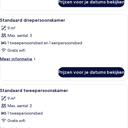
Prijzen voor je datums bekijken
Standard
Twin
Room
Alle
Een hotelkamer met twee bedden, een 
25
Standaard driepersoonskamer
foto's
9 m²
voor
Max. aantal: 3
Standaard
driepersoonskamer
1 tweepersoonsbed en 1 eenpersoonsbed
laden
Gratis wifi
Meer
Meer informatie
details
over
Prijzen voor je datums bekijken
Standaard
driepersoonskamer
Alle
Een hotelkamer met een bed, een bureau
19
Standaard tweepersoonskamer
foto's
9 m²
voor
Max. aantal: 2
Standaard
tweepersoonskamer
1 tweepersoonsbed
laden
Gratis wifi