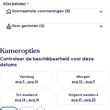
Alles bekijken
Voornaamste voorzieningen
(8)
Voor gezinnen
(6)
Kameropties
Controleer de beschikbaarheid voor deze
datums
De beschikbaarheid controleren voor vanavond aug 9 - aug 1
De beschikbaarheid controler
Vandaag
Morgen
aug 9 - aug 10
aug 10 - aug 11
De beschikbaarheid controleren voor dit weekend aug 14 - au
De beschikbaarheid controler
Dit weekend
Volgend weekend
aug 14 - aug 16
aug 21 - aug 23
Beschikbare