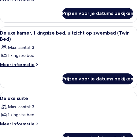
details
kingsize
over
bed,
Prijzen voor je datums bekijken
Deluxe
uitzicht
kamer,
1
op
Alle
Een hotelkamer met twee bedden, een b
4
kingsize
Deluxe kamer, 1 kingsize bed, uitzicht op zwembad (Twin
zwembad
foto's
bed,
Bed)
(King
uitzicht
voor
Max. aantal: 3
Bed)
op
Deluxe
zwembad
laden
1 kingsize bed
kamer,
(King
1
Meer
Meer informatie
Bed)
details
kingsize
over
bed,
Prijzen voor je datums bekijken
Deluxe
uitzicht
kamer,
1
op
Alle
Een hotelkamer met een groot bed, een
6
kingsize
Deluxe suite
zwembad
foto's
bed,
(Twin
Max. aantal: 3
uitzicht
voor
Bed)
op
1 kingsize bed
Deluxe
zwembad
laden
suite
Meer
Meer informatie
(Twin
details
laden
Bed)
over