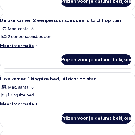
Prijzen voor je datums bekijken
Deluxe
suite
Alle
Een hotelkamer met een groot bed, ee
4
Deluxe kamer, 2 eenpersoonsbedden, uitzicht op tuin
foto's
Max. aantal: 3
voor
2 eenpersoonsbedden
Deluxe
kamer,
Meer
Meer informatie
details
2
over
eenpersoonsbedden,
Prijzen voor je datums bekijken
Deluxe
uitzicht
kamer,
op
2
Alle
Een hotelkamer met een groot bed, ee
3
eenpersoonsbedden,
tuin
Luxe kamer, 1 kingsize bed, uitzicht op stad
foto's
uitzicht
laden
Max. aantal: 3
op
voor
tuin
1 kingsize bed
Luxe
kamer,
Meer
Meer informatie
details
1
over
kingsize
Prijzen voor je datums bekijken
Luxe
bed,
kamer,
uitzicht
1
Alle
Een hotelkamer met een groot bed, ee