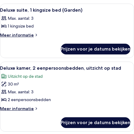
stad
1
Alle
Een 49-inch lcd-televisie met kabelzend
laden
4
kingsize
Deluxe suite, 1 kingsize bed (Garden)
foto's
bed,
Max. aantal: 3
uitzicht
voor
op
1 kingsize bed
Deluxe
stad
suite,
Meer
Meer informatie
details
1
over
kingsize
Prijzen voor je datums bekijken
Deluxe
bed
suite,
(Garden)
1
Alle
Een hotelkamer met twee bedden, een 
5
kingsize
laden
Deluxe kamer, 2 eenpersoonsbedden, uitzicht op stad
foto's
bed
Uitzicht op de stad
(Garden)
voor
30 m²
Deluxe
kamer,
Max. aantal: 3
2
2 eenpersoonsbedden
eenpersoonsbedden,
Meer
Meer informatie
uitzicht
details
op
over
Prijzen voor je datums bekijken
Deluxe
stad
kamer,
laden