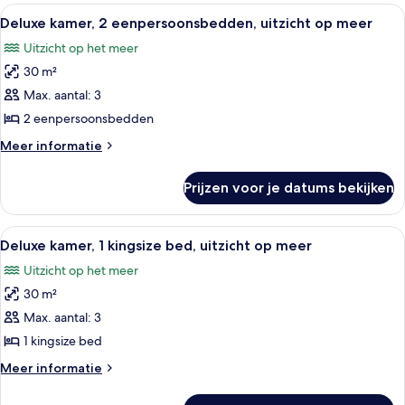
2
Alle
Een hotelkamer met twee bedden, een 
5
eenpersoonsbedden,
Deluxe kamer, 2 eenpersoonsbedden, uitzicht op meer
foto's
uitzicht
Uitzicht op het meer
op
voor
stad
30 m²
Deluxe
kamer,
Max. aantal: 3
2
2 eenpersoonsbedden
eenpersoonsbedden,
Meer
Meer informatie
uitzicht
details
op
over
Prijzen voor je datums bekijken
Deluxe
meer
kamer,
laden
2
Alle
Een hotelkamer met twee bedden, een 
5
eenpersoonsbedden,
Deluxe kamer, 1 kingsize bed, uitzicht op meer
foto's
uitzicht
Uitzicht op het meer
op
voor
meer
30 m²
Deluxe
kamer,
Max. aantal: 3
1
1 kingsize bed
kingsize
Meer
Meer informatie
bed,
details
uitzicht
over