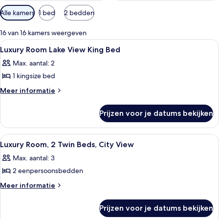
Beschikbare
Alle kamers
1 bed
2 bedden
filters
voor
16 van 16 kamers weergeven
kamers
Alle
Luxe beddengoed, een minibar, een kl
8
Luxury Room Lake View King Bed
foto's
Max. aantal: 2
voor
1 kingsize bed
Luxury
Room
Meer
Meer informatie
details
Lake
over
View
Prijzen voor je datums bekijken
Luxury
King
Room
Bed
Lake
Alle
Luxe beddengoed, een minibar, een kl
4
View
laden
Luxury Room, 2 Twin Beds, City View
foto's
King
Max. aantal: 3
Bed
voor
2 eenpersoonsbedden
Luxury
Room,
Meer
Meer informatie
details
2
over
Twin
Prijzen voor je datums bekijken
Luxury
Beds,