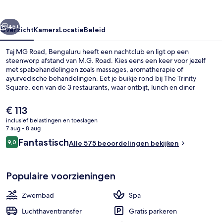
rige
Volgende
45+
Overzicht
Kamers
Locatie
Beleid
Taj MG Road, Bengaluru heeft een nachtclub en ligt op een
steenworp afstand van M.G. Road. Kies eens een keer voor jezelf
met spabehandelingen zoals massages, aromatherapie of
ayurvedische behandelingen. Eet je buikje rond bij The Trinity
Square, een van de 3 restaurants, waar ontbijt, lunch en diner
worden geserveerd. Dit hotel in luxe stijl mag ook een
buitenzwembad, een bar aan het zwembad en een 24-uurs
De
€ 113
fitnesscentrum tot de hoogtepunten rekenen. Andere reizigers zijn
huidige
inclusief belastingen en toeslagen
heel enthousiast over het behulpzame personeel. De
prijs
7 aug - 8 aug
accommodatie ligt op korte loopafstand van het openbaar vervoer:
Poolbar
is
Beoordelingen
het is 5 minuten lopen naar Station Trinity en 13 minuten naar Station
Fantastisch
9,0
Alle 575 beoordelingen bekijken
€ 113
9,0 op 10 –
Halasuru.
Populaire voorzieningen
Zwembad
Spa
Luchthaventransfer
Gratis parkeren