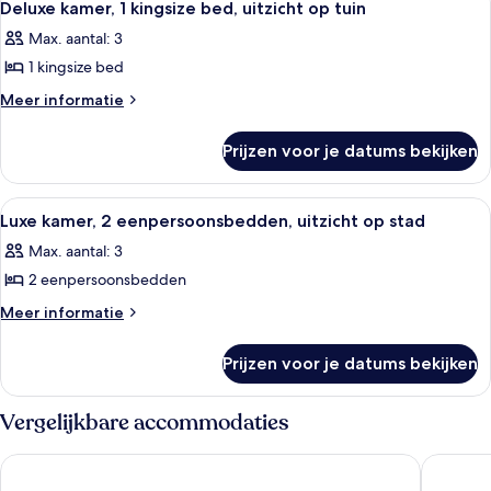
3
kingsize
op
Deluxe kamer, 1 kingsize bed, uitzicht op tuin
foto's
bed,
stad
Max. aantal: 3
uitzicht
voor
laden
op
1 kingsize bed
Deluxe
stad
kamer,
Meer
Meer informatie
details
1
over
kingsize
Prijzen voor je datums bekijken
Deluxe
bed,
kamer,
uitzicht
1
Alle
Een hotelkamer met een groot bed, ee
4
kingsize
op
Luxe kamer, 2 eenpersoonsbedden, uitzicht op stad
foto's
bed,
tuin
Max. aantal: 3
uitzicht
voor
laden
op
2 eenpersoonsbedden
Luxe
tuin
kamer,
Meer
Meer informatie
details
2
over
eenpersoonsbedden,
Prijzen voor je datums bekijken
Luxe
uitzicht
kamer,
op
2
Vergelijkbare accommodaties
eenpersoonsbedden,
stad
uitzicht
laden
Hyatt Centric MG Road Bangalore
Welcomho
op
stad