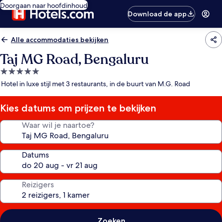
Doorgaan naar hoofdinhoud
Download de app
Alle accommodaties bekijken
Taj MG Road, Bengaluru
5.0-
sterrenaccommodatie
Hotel in luxe stijl met 3 restaurants, in de buurt van M.G. Road
Kies datums om prijzen te bekijken
Waar wil je naartoe?
Datums
Reizigers
Zoeken