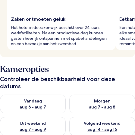
Zaken ontmoeten geluk
Eetkam
Het hotel in de zakenwijk beschikt over 24-uurs
Een hote
werkfaciliteiten. Na een productieve dag kunnen
elke sma
gasten heerlijk ontspannen met spabehandelingen
ideaal v
en een bezoekje aan het zwembad.
romantis
Kameropties
Controleer de beschikbaarheid voor deze
datums
De beschikbaarheid controleren voor vanavond aug 6 - aug 7
De beschikbaarheid controler
Vandaag
Morgen
aug 6 - aug 7
aug 7 - aug 8
De beschikbaarheid controleren voor dit weekend aug 7 - aug
De beschikbaarheid controler
Dit weekend
Volgend weekend
aug 7 - aug 9
aug 14 - aug 16