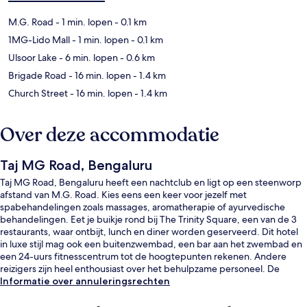
M.G. Road
- 1 min. lopen
- 0.1 km
1MG-Lido Mall
- 1 min. lopen
- 0.1 km
Ulsoor Lake
- 6 min. lopen
- 0.6 km
Brigade Road
- 16 min. lopen
- 1.4 km
Church Street
- 16 min. lopen
- 1.4 km
Over deze accommodatie
Taj MG Road, Bengaluru
Taj MG Road, Bengaluru heeft een nachtclub en ligt op een steenworp
afstand van M.G. Road. Kies eens een keer voor jezelf met
spabehandelingen zoals massages, aromatherapie of ayurvedische
behandelingen. Eet je buikje rond bij The Trinity Square, een van de 3
restaurants, waar ontbijt, lunch en diner worden geserveerd. Dit hotel
in luxe stijl mag ook een buitenzwembad, een bar aan het zwembad en
een 24-uurs fitnesscentrum tot de hoogtepunten rekenen. Andere
reizigers zijn heel enthousiast over het behulpzame personeel. De
accommodatie ligt op korte loopafstand van het openbaar vervoer: het
Informatie over annuleringsrechten
is 5 minuten lopen naar Station Trinity en 13 minuten naar Station
Halasuru.