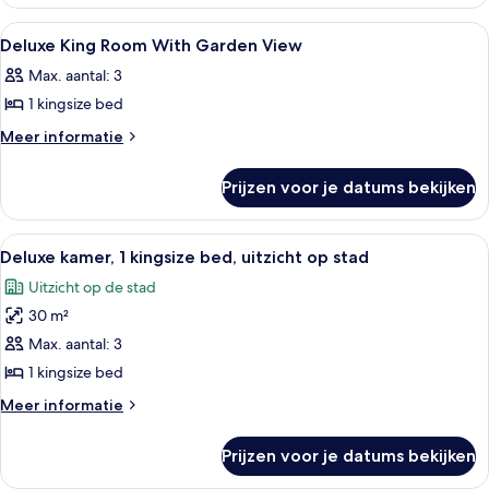
Room,
City
2
Alle
Luxe beddengoed, een minibar, een kl
3
Twin
View
Deluxe King Room With Garden View
foto's
Beds,
laden
Max. aantal: 3
City
voor
View
1 kingsize bed
Deluxe
King
Meer
Meer informatie
details
Room
over
With
Prijzen voor je datums bekijken
Deluxe
Garden
King
View
Room
Alle
Een hotelkamer met een groot bed, ee
6
With
laden
Deluxe kamer, 1 kingsize bed, uitzicht op stad
foto's
Garden
Uitzicht op de stad
View
voor
30 m²
Deluxe
kamer,
Max. aantal: 3
1
1 kingsize bed
kingsize
Meer
Meer informatie
bed,
details
uitzicht
over
Prijzen voor je datums bekijken
Deluxe
op
kamer,