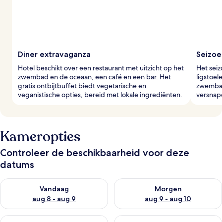
i
g
e
r
s
Diner extravaganza
Seizo
Hotel beschikt over een restaurant met uitzicht op het
Het sei
zwembad en de oceaan, een café en een bar. Het
ligstoel
gratis ontbijtbuffet biedt vegetarische en
zwembad 
veganistische opties, bereid met lokale ingrediënten.
versnap
Kameropties
Controleer de beschikbaarheid voor deze
datums
De beschikbaarheid controleren voor vanavond aug 8 - aug 9
De beschikbaarheid controler
Vandaag
Morgen
aug 8 - aug 9
aug 9 - aug 10
De beschikbaarheid controleren voor dit weekend aug 14 - au
De beschikbaarheid controler