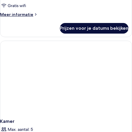
Gratis wifi
Meer
Meer informatie
details
over
Prijzen voor je datums bekijken
Kamer
Kamer
Max. aantal: 5