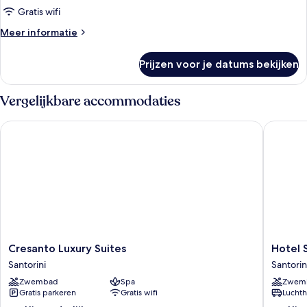
Gratis wifi
Meer
Meer informatie
details
over
Prijzen voor je datums bekijken
Kamer
Vergelijkbare accommodaties
Cresanto Luxury Suites
Hotel Sun
Cresanto
Hotel
Cresanto Luxury Suites
Hotel S
Luxury
Sunny
Santorini
Santorin
Suites
Villas
Zwembad
Spa
Zwem
Santorini
Santorin
Gratis parkeren
Gratis wifi
Luchth