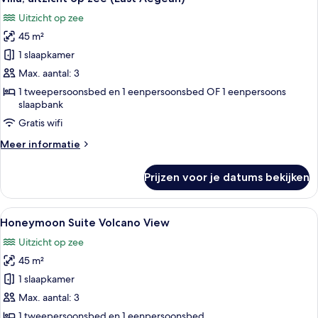
foto's
zee
Uitzicht op zee
voor
45 m²
Villa,
uitzicht
1 slaapkamer
op
Max. aantal: 3
zee
1 tweepersoonsbed en 1 eenpersoonsbed OF 1 eenpersoons
(East
slaapbank
Aegean)
Gratis wifi
laden
Meer
Meer informatie
details
over
Prijzen voor je datums bekijken
Villa,
uitzicht
op
Alle
Een zwembad met witte ligbedden en ui
9
zee
Honeymoon Suite Volcano View
foto's
(East
Uitzicht op zee
Aegean)
voor
45 m²
Honeymoon
Suite
1 slaapkamer
Volcano
Max. aantal: 3
View
1 tweepersoonsbed en 1 eenpersoonsbed