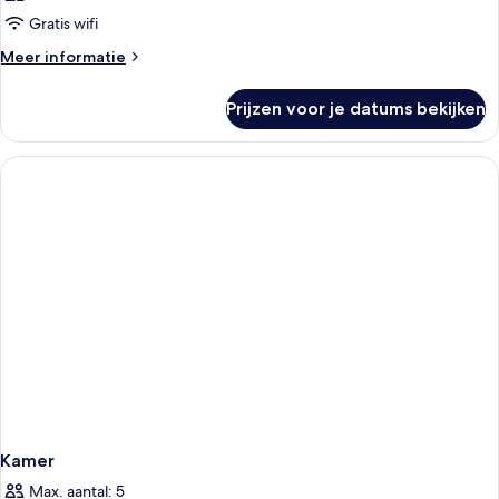
Gratis wifi
Meer
Meer informatie
details
over
Prijzen voor je datums bekijken
Kamer
Kamer
Max. aantal: 5