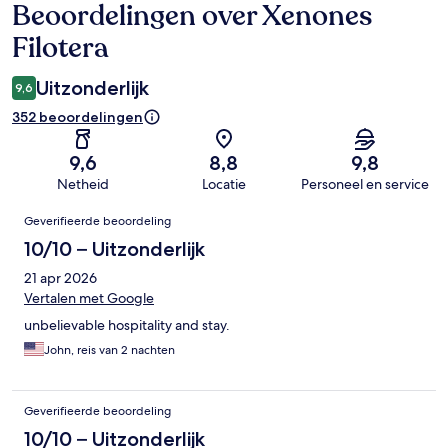
Beoordelingen over Xenones
Beoordelingen
Filotera
Uitzonderlijk
9,6
352 beoordelingen
9,6
8,8
9,8
Netheid
Locatie
Personeel en service
Beoordelingen
Geverifieerde beoordeling
10/10 – Uitzonderlijk
21 apr 2026
Vertalen met Google
unbelievable hospitality and stay.
John, reis van 2 nachten
Geverifieerde beoordeling
10/10 – Uitzonderlijk