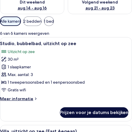
Dit weekend
Volgend weekend
aug 14 - aug 16
aug 21 - aug 23
Beschikbare
Alle kamers
2 bedden
1 bed
filters
voor
6 van 6 kamers weergeven
kamers
Alle
Een zwembadterras met een tafel en s
9
Studio, bubbelbad, uitzicht op zee
foto's
Uitzicht op zee
voor
30 m²
Studio,
bubbelbad,
1 slaapkamer
uitzicht
Max. aantal: 3
op
1 tweepersoonsbed en 1 eenpersoonsbed
zee
Gratis wifi
laden
Meer
Meer informatie
details
over
Prijzen voor je datums bekijken
Studio,
bubbelbad,
uitzicht
Alle
Een moderne woonkamer met een bank, 
12
op
Villa, uitzicht op zee (East Aegean)