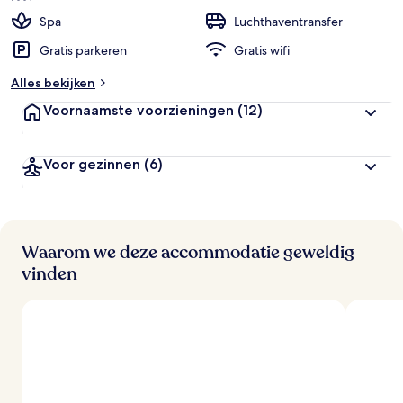
g
e
Spa
Luchthaventransfer
Gratis parkeren
Gratis wifi
b
e
Alles bekijken
o
o
Voornaamste voorzieningen
(12)
r
d
e
Voor gezinnen
(6)
l
i
n
g
e
n
Waarom we deze accommodatie geweldig
vinden
v
a
n
r
e
i
z