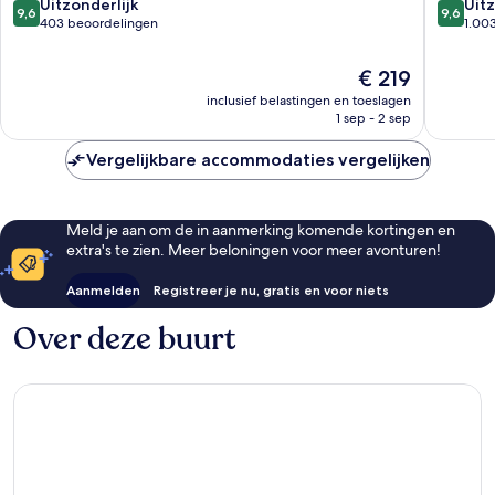
9.6
9.6
Uitzonderlijk
Uitz
9,6
9,6
van
van
403 beoordelingen
1.00
10,
10,
Uitzonderlijk,
Uitzonder
De
€ 219
403
1.003
prijs
inclusief belastingen en toeslagen
beoordelingen
beoorde
is
1 sep - 2 sep
€ 219
Vergelijkbare accommodaties vergelijken
Meld je aan om de in aanmerking komende kortingen en
extra's te zien. Meer beloningen voor meer avonturen!
Aanmelden
Registreer je nu, gratis en voor niets
Over deze buurt