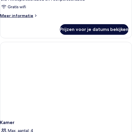
laden
Gratis wifi
Meer
Meer informatie
details
over
Prijzen voor je datums bekijken
Honeymoon
Suite
Volcano
View
Kamer
Max. aantal: 4