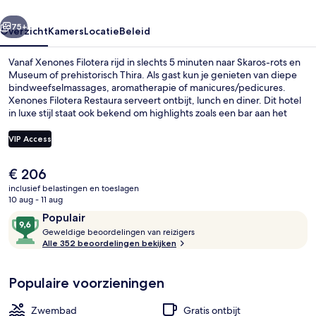
rige
Volgende
75+
Overzicht
Kamers
Locatie
Beleid
Vanaf Xenones Filotera rijd in slechts 5 minuten naar Skaros-rots en
Museum of prehistorisch Thira. Als gast kun je genieten van diepe
bindweefselmassages, aromatherapie of manicures/pedicures.
Xenones Filotera Restaura serveert ontbijt, lunch en diner. Dit hotel
in luxe stijl staat ook bekend om highlights zoals een bar aan het
zwembad, een fitnesscentrum en een seizoensgebonden
buitenzwembad. Andere reizigers zijn heel enthousiast over het
VIP Access
behulpzame personeel.
De
€ 206
Een seizoensgebonden buitenzwembad
huidige
inclusief belastingen en toeslagen
prijs
10 aug - 11 aug
is
Beoordelingen
9,6
Populair
€ 206
G
van
Geweldige beoordelingen van reizigers
e
Alle 352 beoordelingen bekijken
10,
w
Populair
e
Populaire voorzieningen
l
d
i
Zwembad
Gratis ontbijt