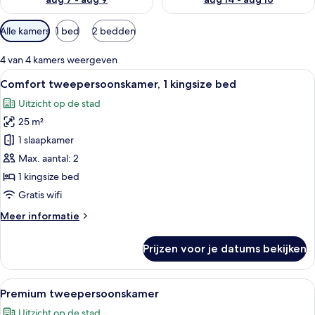
Beschikbare
Alle kamers
1 bed
2 bedden
filters
voor
4 van 4 kamers weergeven
kamers
Alle
Een moderne hotelkamer met een groo
9
Comfort tweepersoonskamer, 1 kingsize bed
foto's
Uitzicht op de stad
voor
25 m²
Comfort
tweepersoonskamer,
1 slaapkamer
1
Max. aantal: 2
kingsize
1 kingsize bed
bed
Gratis wifi
laden
Meer
Meer informatie
details
over
Prijzen voor je datums bekijken
Comfort
tweepersoonskamer,
1
Alle
Een hotelkamer met een bed, nachtkas
10
kingsize
Premium tweepersoonskamer
foto's
bed
Uitzicht op de stad