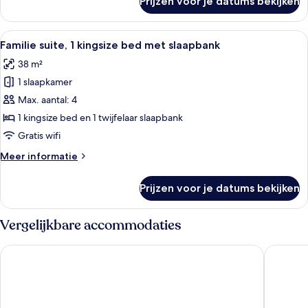
Prijzen voor je datums bekijken
Superior
kamer
Alle
Een hotelkamer met een groot bed, een
9
Familie suite, 1 kingsize bed met slaapbank
foto's
38 m²
voor
1 slaapkamer
Familie
suite,
Max. aantal: 4
1
1 kingsize bed en 1 twijfelaar slaapbank
kingsize
Gratis wifi
bed
Meer
Meer informatie
met
details
slaapbank
over
Prijzen voor je datums bekijken
Familie
laden
suite,
1
Vergelijkbare accommodaties
kingsize
bed
Atlas Hotel Holiday
Novotel
met
slaapbank