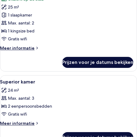
voor
25 m²
Premium
tweepersoonskamer
1 slaapkamer
laden
Max. aantal: 2
1 kingsize bed
Gratis wifi
Meer
Meer informatie
details
over
Prijzen voor je datums bekijken
Premium
tweepersoonskamer
Alle
Een hotelkamer met een groot bed, een
10
Superior kamer
foto's
24 m²
voor
Max. aantal: 3
Superior
kamer
2 eenpersoonsbedden
laden
Gratis wifi
Meer
Meer informatie
details
over