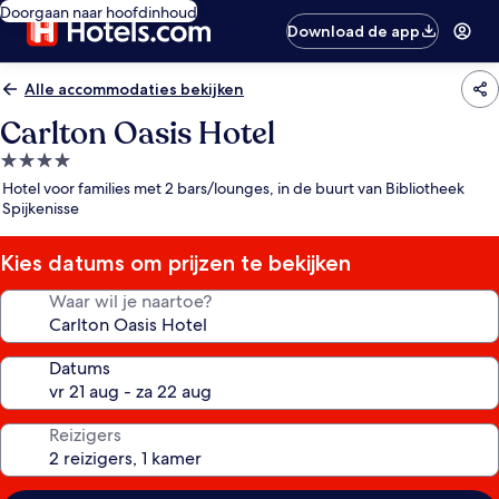
Doorgaan naar hoofdinhoud
Download de app
Alle accommodaties bekijken
Carlton Oasis Hotel
4.0-
sterrenaccommodatie
Hotel voor families met 2 bars/lounges, in de buurt van Bibliotheek
Spijkenisse
Kies datums om prijzen te bekijken
Waar wil je naartoe?
Datums
Reizigers