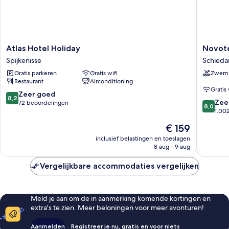
Atlas
Novotel
Atlas Hotel Holiday
Novote
Hotel
Rotterd
Spijkenisse
Schied
Holiday
Schied
Gratis parkeren
Gratis wifi
Zwem
Spijkenisse
Schied
Restaurant
Airconditioning
Gratis 
8.2
Zeer goed
8,2
8.0
Zee
van
72 beoordelingen
8,0
van
1.00
10,
10,
Zeer
De
€ 159
Zeer
goed,
prijs
goed,
inclusief belastingen en toeslagen
72
is
8 aug - 9 aug
1.002
beoordelingen
€ 159
beoorde
Vergelijkbare accommodaties vergelijken
Meld je aan om de in aanmerking komende kortingen en
extra's te zien. Meer beloningen voor meer avonturen!
Aanmelden
Registreer je nu, gratis en voor niets