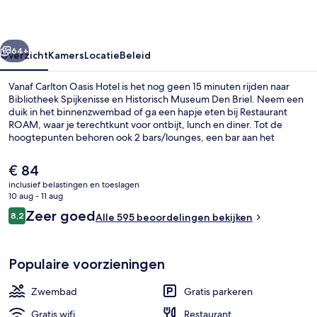
rige
Volgende
64+
Overzicht
Kamers
Locatie
Beleid
Vanaf Carlton Oasis Hotel is het nog geen 15 minuten rijden naar
Bibliotheek Spijkenisse en Historisch Museum Den Briel. Neem een
duik in het binnenzwembad of ga een hapje eten bij Restaurant
ROAM, waar je terechtkunt voor ontbijt, lunch en diner. Tot de
hoogtepunten behoren ook 2 bars/lounges, een bar aan het
zwembad en een fitnesscentrum. Andere reizigers zijn tevreden
over de algehele staat van de accommodatie.
De
€ 84
huidige
inclusief belastingen en toeslagen
prijs
10 aug - 11 aug
Ze serveren er ontbijt, lunch en diner
is
Beoordelingen
Zeer goed
8,2
Alle 595 beoordelingen bekijken
€ 84
8,2 op 10 –
Populaire voorzieningen
Zwembad
Gratis parkeren
Gratis wifi
Restaurant