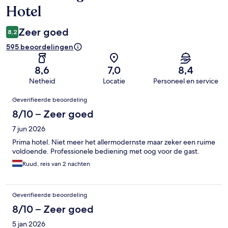
Hotel
Zeer goed
8,2
595 beoordelingen
8,6
7,0
8,4
Netheid
Locatie
Personeel en service
Beoordelingen
Geverifieerde beoordeling
8/10 – Zeer goed
7 jun 2026
Prima hotel. Niet meer het allermodernste maar zeker een ruime
voldoende. Professionele bediening met oog voor de gast.
Ruud, reis van 2 nachten
Geverifieerde beoordeling
8/10 – Zeer goed
5 jan 2026