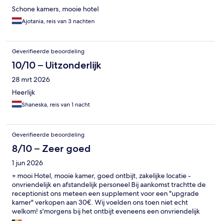
Schone kamers, mooie hotel
Ajotania, reis van 3 nachten
Geverifieerde beoordeling
10/10 – Uitzonderlijk
28 mrt 2026
Heerlijk
Shaneska, reis van 1 nacht
Geverifieerde beoordeling
8/10 – Zeer goed
1 jun 2026
+ mooi Hotel, mooie kamer, goed ontbijt, zakelijke locatie -
onvriendelijk en afstandelijk personeel Bij aankomst trachtte de
receptionist ons meteen een supplement voor een "upgrade
kamer" verkopen aan 30€. Wij voelden ons toen niet echt
welkom! s'morgens bij het ontbijt eveneens een onvriendelijk
ontvangst. "Eet smakelijk" met een glimlach kon er blijkbaar er