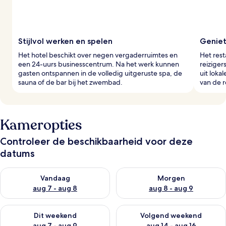
Stijlvol werken en spelen
Geniet
Het hotel beschikt over negen vergaderruimtes en
Het rest
een 24-uurs businesscentrum. Na het werk kunnen
reiziger
gasten ontspannen in de volledig uitgeruste spa, de
uit loka
sauna of de bar bij het zwembad.
van de 
Kameropties
Controleer de beschikbaarheid voor deze
datums
De beschikbaarheid controleren voor vanavond aug 7 - aug 8
De beschikbaarheid controler
Vandaag
Morgen
aug 7 - aug 8
aug 8 - aug 9
De beschikbaarheid controleren voor dit weekend aug 7 - aug
De beschikbaarheid controler
Dit weekend
Volgend weekend
aug 7 - aug 9
aug 14 - aug 16