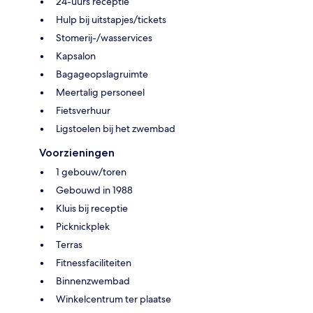
24-uurs receptie
Hulp bij uitstapjes/tickets
Stomerij-/wasservices
Kapsalon
Bagageopslagruimte
Meertalig personeel
Fietsverhuur
Ligstoelen bij het zwembad
Voorzieningen
1 gebouw/toren
Gebouwd in 1988
Kluis bij receptie
Picknickplek
Terras
Fitnessfaciliteiten
Binnenzwembad
Winkelcentrum ter plaatse