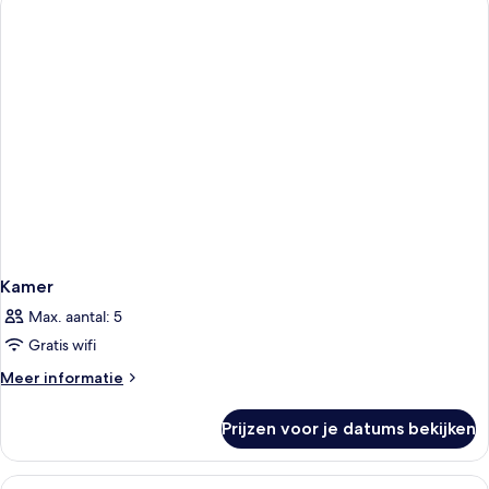
Kamer
Max. aantal: 5
Gratis wifi
Meer
Meer informatie
details
over
Prijzen voor je datums bekijken
Kamer