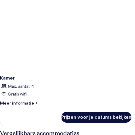
Kamer
Max. aantal: 4
Gratis wifi
Meer
Meer informatie
details
over
Prijzen voor je datums bekijken
Kamer
Vergelijkbare accommodaties