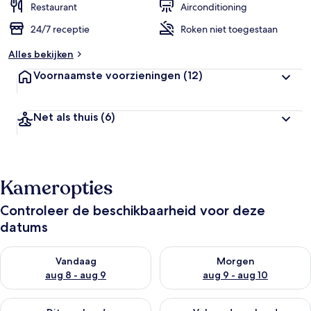
Restaurant
Airconditioning
24/7 receptie
Roken niet toegestaan
Alles bekijken
Voornaamste voorzieningen
(12)
Net als thuis
(6)
Kameropties
Controleer de beschikbaarheid voor deze
datums
De beschikbaarheid controleren voor vanavond aug 8 - aug 9
De beschikbaarheid controler
Vandaag
Morgen
aug 8 - aug 9
aug 9 - aug 10
De beschikbaarheid controleren voor dit weekend aug 14 - au
De beschikbaarheid controler