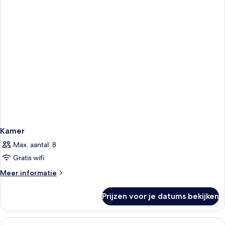
Kamer
Max. aantal: 8
Gratis wifi
Meer
Meer informatie
details
over
Prijzen voor je datums bekijken
Kamer