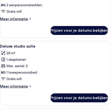
Twin
2 eenpersoonsbedden
kamer,
Gratis wifi
2
Meer
Meer informatie
eenpersoonsbedden
details
laden
over
Prijzen voor je datums bekijken
Panorama
Twin
kamer,
Alle
Een moderne hotelkamer met een groot 
4
2
Deluxe studio suite
foto's
eenpersoonsbedden
28 m²
voor
1 slaapkamer
Deluxe
studio
Max. aantal: 2
suite
1 tweepersoonsbed
laden
Gratis wifi
Meer
Meer informatie
details
over
Prijzen voor je datums bekijken
Deluxe
studio
suite