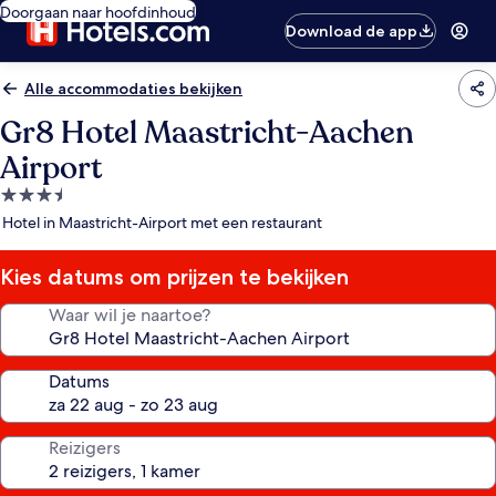
Doorgaan naar hoofdinhoud
Download de app
Alle accommodaties bekijken
Gr8 Hotel Maastricht-Aachen
Airport
3.5-
sterrenaccommodatie
Hotel in Maastricht-Airport met een restaurant
Kies datums om prijzen te bekijken
Waar wil je naartoe?
Datums
Reizigers