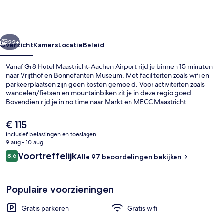
Aachen
Airport
rige
Volgende
22+
Overzicht
Kamers
Locatie
Beleid
Vanaf Gr8 Hotel Maastricht-Aachen Airport rijd je binnen 15 minuten
naar Vrijthof en Bonnefanten Museum. Met faciliteiten zoals wifi en
parkeerplaatsen zijn geen kosten gemoeid. Voor activiteiten zoals
wandelen/fietsen en mountainbiken zit je in deze regio goed.
Bovendien rijd je in no time naar Markt en MECC Maastricht.
De
€ 115
huidige
inclusief belastingen en toeslagen
prijs
9 aug - 10 aug
Lobby
is
Beoordelingen
Voortreffelijk
8,6
Alle 97 beoordelingen bekijken
€ 115
8,6 op 10 –
Populaire voorzieningen
Gratis parkeren
Gratis wifi