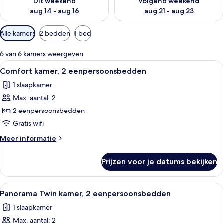
Dit weekend
Volgend weekend
aug 14 - aug 16
aug 21 - aug 23
Beschikbare
Alle kamers
2 bedden
1 bed
filters
voor
6 van 6 kamers weergeven
kamers
Alle
Een moderne hotelkamer met een groo
5
Comfort kamer, 2 eenpersoonsbedden
foto's
1 slaapkamer
voor
Max. aantal: 2
Comfort
kamer,
2 eenpersoonsbedden
2
Gratis wifi
eenpersoonsbedden
Meer
Meer informatie
laden
details
over
Prijzen voor je datums bekijken
Comfort
kamer,
2
Alle
Een moderne hotelkamer met een groo
6
eenpersoonsbedden
Panorama Twin kamer, 2 eenpersoonsbedden
foto's
1 slaapkamer
voor
Max. aantal: 2
Panorama