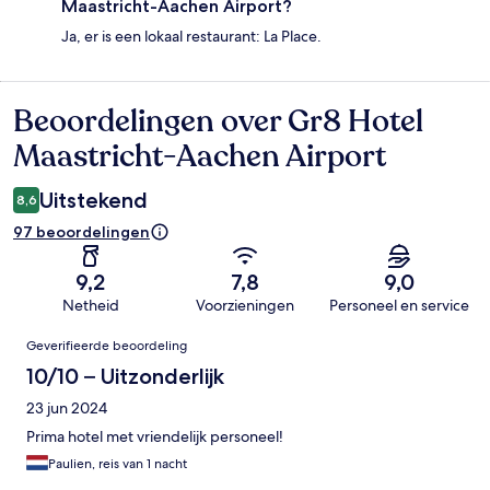
Maastricht-Aachen Airport?
Ja, er is een lokaal restaurant: La Place.
Beoordelingen over Gr8 Hotel
Beoordelingen
Maastricht-Aachen Airport
Uitstekend
8,6
97 beoordelingen
9,2
7,8
9,0
Netheid
Voorzieningen
Personeel en service
Beoordelingen
Geverifieerde beoordeling
10/10 – Uitzonderlijk
23 jun 2024
Prima hotel met vriendelijk personeel!
Paulien, reis van 1 nacht