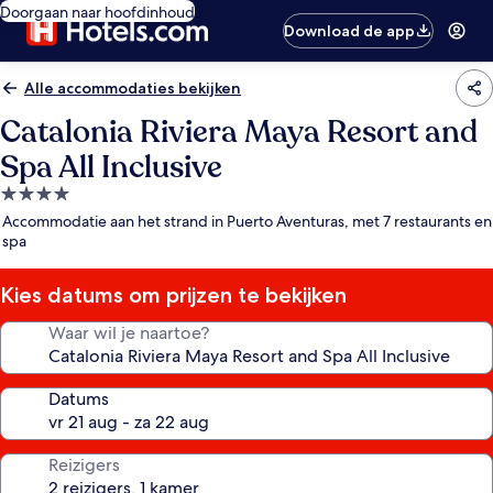
Doorgaan naar hoofdinhoud
Download de app
Alle accommodaties bekijken
Catalonia Riviera Maya Resort and
Spa All Inclusive
4.0-
sterrenaccommodatie
Accommodatie aan het strand in Puerto Aventuras, met 7 restaurants en
spa
Kies datums om prijzen te bekijken
Waar wil je naartoe?
Datums
Reizigers