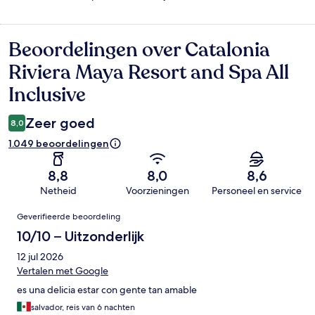
Beoordelingen over Catalonia
Beoordelingen
Riviera Maya Resort and Spa All
Inclusive
Zeer goed
8,0
1.049 beoordelingen
8,8
8,0
8,6
Netheid
Voorzieningen
Personeel en service
Beoordelingen
Geverifieerde beoordeling
10/10 – Uitzonderlijk
12 jul 2026
Vertalen met Google
es una delicia estar con gente tan amable
salvador, reis van 6 nachten