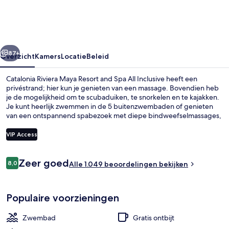
Resort
and
Spa
rige
Volgende
All
87+
Overzicht
Kamers
Locatie
Beleid
Inclusive
Catalonia Riviera Maya Resort and Spa All Inclusive heeft een
privéstrand; hier kun je genieten van een massage. Bovendien heb
je de mogelijkheid om te scubaduiken, te snorkelen en te kajakken.
Je kunt heerlijk zwemmen in de 5 buitenzwembaden of genieten
van een ontspannend spabezoek met diepe bindweefselmassages,
body wraps en aromatherapie. La Brisa, een van de 7 restaurants,
serveert lokale en internationale gerechten voor ontbijt, lunch en
VIP Access
diner. Deze accommodatie met alles inbegrepen biedt ook
hoogtepunten zoals 2 strandbars, een nachtclub en een gratis
Beoordelingen
kinderclub. Andere reizigers zijn heel enthousiast over het
Zeer goed
8,0
Exterieur
Alle 1.049 beoordelingen bekijken
8,0 op 10 –
behulpzame personeel en het restaurant.
Populaire voorzieningen
Zwembad
Gratis ontbijt