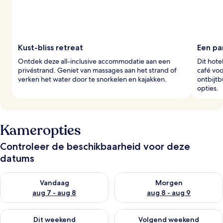
Kust-bliss retreat
Een pa
Ontdek deze all-inclusive accommodatie aan een
Dit hote
privéstrand. Geniet van massages aan het strand of
café voo
verken het water door te snorkelen en kajakken.
ontbijtb
opties.
Kameropties
Controleer de beschikbaarheid voor deze
datums
De beschikbaarheid controleren voor vanavond aug 7 - aug 8
De beschikbaarheid controler
Vandaag
Morgen
aug 7 - aug 8
aug 8 - aug 9
De beschikbaarheid controleren voor dit weekend aug 7 - aug
De beschikbaarheid controler
Dit weekend
Volgend weekend