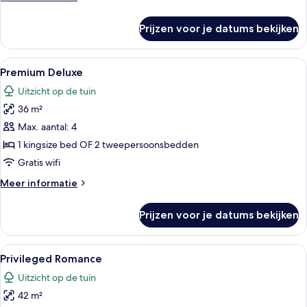
details
over
Prijzen voor je datums bekijken
Privileged
Superior
Ocean
Alle
Een slaapkamer met een bed, een stoe
6
View
Premium Deluxe
foto's
Uitzicht op de tuin
voor
36 m²
Premium
Deluxe
Max. aantal: 4
laden
1 kingsize bed OF 2 tweepersoonsbedden
Gratis wifi
Meer
Meer informatie
details
over
Prijzen voor je datums bekijken
Premium
Deluxe
Alle
Een hotelkamer met een bed, een stoe
4
Privileged Romance
foto's
Uitzicht op de tuin
voor
42 m²
Privileged