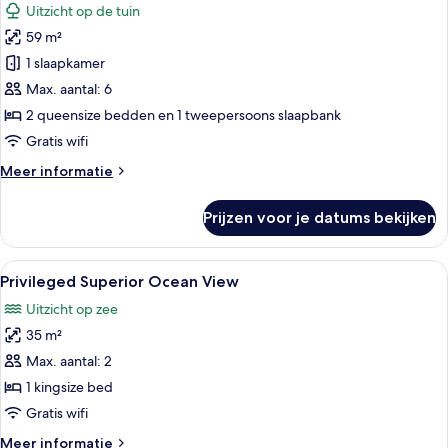
Uitzicht op de tuin
voor
59 m²
Privileged
Family
1 slaapkamer
Suite
Max. aantal: 6
laden
2 queensize bedden en 1 tweepersoons slaapbank
Gratis wifi
Meer
Meer informatie
details
over
Prijzen voor je datums bekijken
Privileged
Family
Suite
Alle
Een hotelkamer met een groot bed, twe
4
Privileged Superior Ocean View
foto's
Uitzicht op zee
voor
35 m²
Privileged
Superior
Max. aantal: 2
Ocean
1 kingsize bed
View
Gratis wifi
laden
Meer
Meer informatie