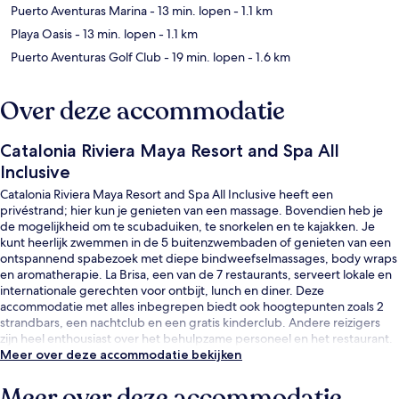
Puerto Aventuras Marina
- 13 min. lopen
- 1.1 km
Playa Oasis
- 13 min. lopen
- 1.1 km
Puerto Aventuras Golf Club
- 19 min. lopen
- 1.6 km
Over deze accommodatie
Catalonia Riviera Maya Resort and Spa All
Inclusive
Catalonia Riviera Maya Resort and Spa All Inclusive heeft een
privéstrand; hier kun je genieten van een massage. Bovendien heb je
de mogelijkheid om te scubaduiken, te snorkelen en te kajakken. Je
kunt heerlijk zwemmen in de 5 buitenzwembaden of genieten van een
ontspannend spabezoek met diepe bindweefselmassages, body wraps
en aromatherapie. La Brisa, een van de 7 restaurants, serveert lokale en
internationale gerechten voor ontbijt, lunch en diner. Deze
accommodatie met alles inbegrepen biedt ook hoogtepunten zoals 2
strandbars, een nachtclub en een gratis kinderclub. Andere reizigers
zijn heel enthousiast over het behulpzame personeel en het restaurant.
Meer over deze accommodatie bekijken
Meer over deze accommodatie