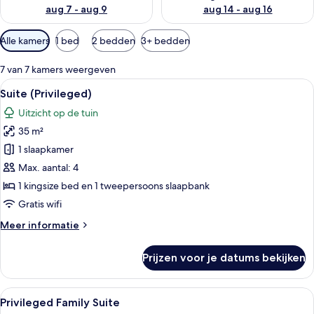
aug 7 - aug 9
aug 14 - aug 16
Beschikbare
Alle kamers
1 bed
2 bedden
3+ bedden
filters
voor
7 van 7 kamers weergeven
kamers
Alle
Een moderne hotelkamer met een groot
5
Suite (Privileged)
foto's
Uitzicht op de tuin
voor
35 m²
Suite
(Privileged)
1 slaapkamer
laden
Max. aantal: 4
1 kingsize bed en 1 tweepersoons slaapbank
Gratis wifi
Meer
Meer informatie
details
over
Prijzen voor je datums bekijken
Suite
(Privileged)
Alle
Hotelkamer met twee bedden, een hou
7
Privileged Family Suite
foto's