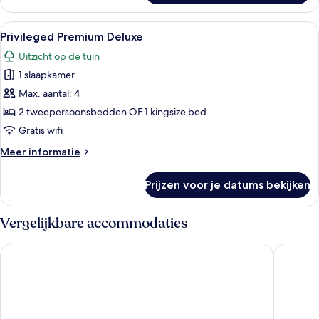
kamer
Alle
Een hotelkamer met twee bedden, een 
6
Privileged Premium Deluxe
foto's
Uitzicht op de tuin
voor
1 slaapkamer
Privileged
Premium
Max. aantal: 4
Deluxe
2 tweepersoonsbedden OF 1 kingsize bed
laden
Gratis wifi
Meer
Meer informatie
details
over
Prijzen voor je datums bekijken
Privileged
Premium
Deluxe
Vergelijkbare accommodaties
Catalonia Yucatan Beach - All Inclusive
Hard Rock