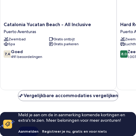
Catalonia
Hard
Catalonia Yucatan Beach - All Inclusive
Yucatan
Rock
Puerto Aventuras
Puerto 
Beach
Hotel
Zwembad
Gratis ontbijt
Zwem
-
Riviera
Spa
Gratis parkeren
Luchth
All
Maya
Inclusive
-
7.4
8.0
Goed
Zee
7,4
8,0
Puerto
All
van
van
491 beoordelingen
1.00
Aventuras
Inclusiv
10,
10,
Puerto
Goed,
Zeer
Aventur
491
goed,
beoordelingen
1.007
beoorde
Vergelijkbare accommodaties vergelijken
Meld je aan om de in aanmerking komende kortingen en
extra's te zien. Meer beloningen voor meer avonturen!
Aanmelden
Registreer je nu, gratis en voor niets