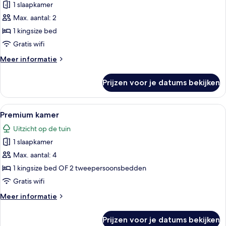
Romance
1 slaapkamer
laden
Max. aantal: 2
1 kingsize bed
Gratis wifi
Meer
Meer informatie
details
over
Prijzen voor je datums bekijken
Privileged
Romance
Alle
Hotelkamer met een bed, bureau, stoel
5
Premium kamer
foto's
Uitzicht op de tuin
voor
1 slaapkamer
Premium
kamer
Max. aantal: 4
laden
1 kingsize bed OF 2 tweepersoonsbedden
Gratis wifi
Meer
Meer informatie
details
over
Prijzen voor je datums bekijken
Premium