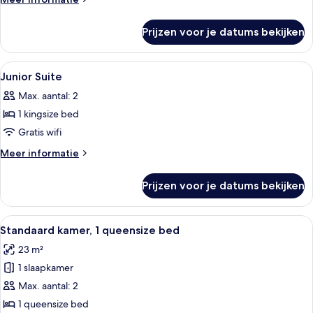
King
details
over
Bed
Prijzen voor je datums bekijken
Junior
laden
Suite,
1
Alle
Een hotelkamer met een bed, nachtkastj
13
King
Junior Suite
foto's
Bed
Max. aantal: 2
voor
1 kingsize bed
Junior
Suite
Gratis wifi
laden
Meer
Meer informatie
details
over
Prijzen voor je datums bekijken
Junior
Suite
Alle
Een hotelkamer met een bed, een bure
12
Standaard kamer, 1 queensize bed
foto's
23 m²
voor
1 slaapkamer
Standaard
kamer,
Max. aantal: 2
1
1 queensize bed