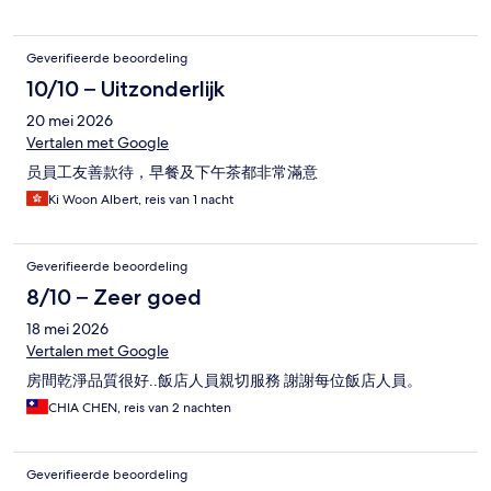
Geverifieerde beoordeling
10/10 – Uitzonderlijk
20 mei 2026
Vertalen met Google
员員工友善款待，早餐及下午茶都非常滿意
Ki Woon Albert, reis van 1 nacht
Geverifieerde beoordeling
8/10 – Zeer goed
18 mei 2026
Vertalen met Google
房間乾淨品質很好..飯店人員親切服務 謝謝每位飯店人員。
CHIA CHEN, reis van 2 nachten
Geverifieerde beoordeling