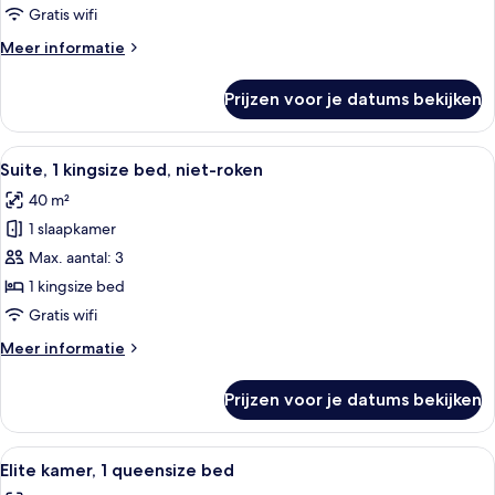
queensize
Gratis wifi
bed
Meer
Meer informatie
laden
details
over
Prijzen voor je datums bekijken
Standaard
kamer,
1
Alle
Een hotelkamer met een bank, een klei
9
queensize
Suite, 1 kingsize bed, niet-roken
foto's
bed
40 m²
voor
1 slaapkamer
Suite,
1
Max. aantal: 3
kingsize
1 kingsize bed
bed,
Gratis wifi
niet-
Meer
Meer informatie
roken
details
laden
over
Prijzen voor je datums bekijken
Suite,
1
kingsize
Alle
Een hotelkamer met een groot bed, ee
7
bed,
Elite kamer, 1 queensize bed
foto's
niet-