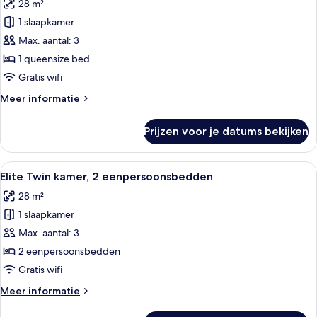
28 m²
roken
voor
1 slaapkamer
Elite
kamer,
Max. aantal: 3
1
1 queensize bed
queensize
Gratis wifi
bed
Meer
Meer informatie
laden
details
over
Prijzen voor je datums bekijken
Elite
kamer,
1
Alle
Een hotelkamer met twee bedden, een 
5
queensize
Elite Twin kamer, 2 eenpersoonsbedden
foto's
bed
28 m²
voor
1 slaapkamer
Elite
Twin
Max. aantal: 3
kamer,
2 eenpersoonsbedden
2
Gratis wifi
eenpersoonsbedden
Meer
Meer informatie
laden
details
over