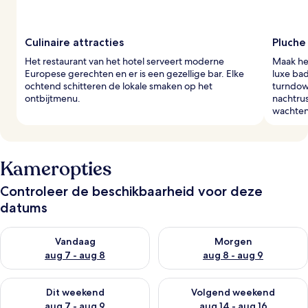
Culinaire attracties
Pluche
Het restaurant van het hotel serveert moderne
Maak het
Europese gerechten en er is een gezellige bar. Elke
luxe bad
ochtend schitteren de lokale smaken op het
turndow
ontbijtmenu.
nachtrus
wachten
Kameropties
Controleer de beschikbaarheid voor deze
datums
De beschikbaarheid controleren voor vanavond aug 7 - aug 8
De beschikbaarheid controler
Vandaag
Morgen
aug 7 - aug 8
aug 8 - aug 9
De beschikbaarheid controleren voor dit weekend aug 7 - aug
De beschikbaarheid controler
Dit weekend
Volgend weekend
aug 7 - aug 9
aug 14 - aug 16