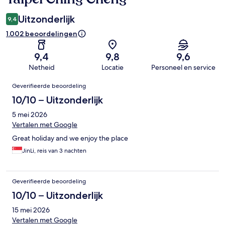
Uitzonderlijk
9,4
1.002 beoordelingen
9,4
9,8
9,6
Netheid
Locatie
Personeel en service
Beoordelingen
Geverifieerde beoordeling
10/10 – Uitzonderlijk
5 mei 2026
Vertalen met Google
Great holiday and we enjoy the place
JinLi, reis van 3 nachten
Geverifieerde beoordeling
10/10 – Uitzonderlijk
15 mei 2026
Vertalen met Google