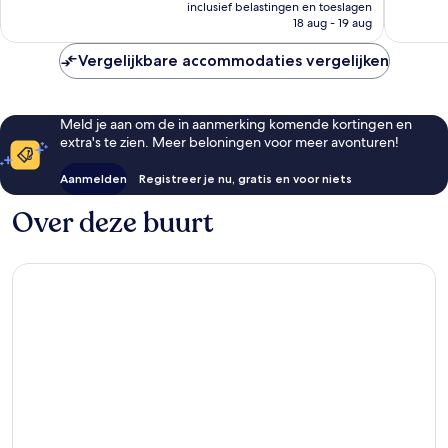
prijs
inclusief belastingen en toeslagen
beoordelingen
beoorde
is
18 aug - 19 aug
€ 93
Vergelijkbare accommodaties vergelijken
Meld je aan om de in aanmerking komende kortingen en
extra's te zien. Meer beloningen voor meer avonturen!
Aanmelden
Registreer je nu, gratis en voor niets
Over deze buurt