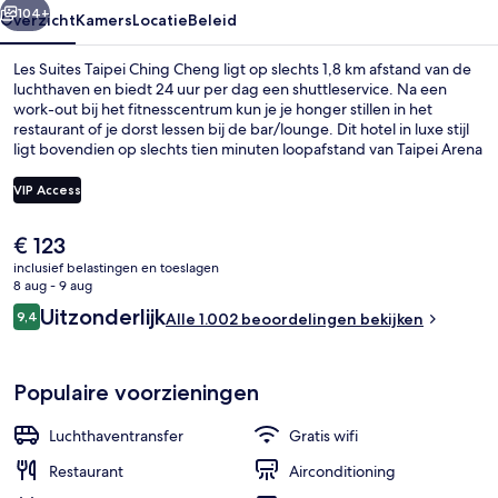
104+
Overzicht
Kamers
Locatie
Beleid
Les Suites Taipei Ching Cheng ligt op slechts 1,8 km afstand van de
luchthaven en biedt 24 uur per dag een shuttleservice. Na een
work-out bij het fitnesscentrum kun je je honger stillen in het
restaurant of je dorst lessen bij de bar/lounge. Dit hotel in luxe stijl
ligt bovendien op slechts tien minuten loopafstand van Taipei Arena
en Liaoning nachtmarkt. Andere reizigers waarderen de nabijheid
van het openbaar vervoer: Metrostation Nanjing Fuxing ligt op een
VIP Access
steenworp afstand en naar Metrostation Taipei Arena loop je in
slechts 10 minuten.
De
€ 123
Lobby
huidige
inclusief belastingen en toeslagen
prijs
8 aug - 9 aug
is
Beoordelingen
Uitzonderlijk
9,4
Alle 1.002 beoordelingen bekijken
€ 123
9,4 op 10 –
Populaire voorzieningen
Luchthaventransfer
Gratis wifi
Restaurant
Airconditioning