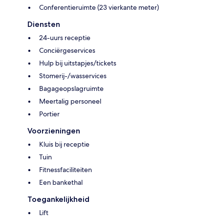
Conferentieruimte (23 vierkante meter)
Diensten
24-uurs receptie
Conciërgeservices
Hulp bij uitstapjes/tickets
Stomerij-/wasservices
Bagageopslagruimte
Meertalig personeel
Portier
Voorzieningen
Kluis bij receptie
Tuin
Fitnessfaciliteiten
Een bankethal
Toegankelijkheid
Lift