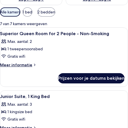
Beschikbare
Alle kamers
1 bed
2 bedden
filters
voor
7 van 7 kamers weergeven
kamers
Alle
Een hotelkamer met een groot bed, tw
17
Superior Queen Room for 2 People - Non-Smoking
foto's
Max. aantal: 2
voor
1 tweepersoonsbed
Superior
Queen
Gratis wifi
Room
Meer
Meer informatie
for
details
over
2
Prijzen voor je datums bekijken
Superior
People
Queen
-
Room
Alle
Een hotelkamer met een bed, nachtkast
14
Non-
for
Junior Suite, 1 King Bed
foto's
2
Smoking
Max. aantal: 3
People
voor
laden
-
1 kingsize bed
Junior
Non-
Suite,
Gratis wifi
Smoking
1
Meer
Meer informatie