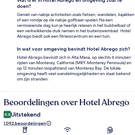
Wat is er in Hotel Abrego en omgeving zoal te
doen?
Geniet van nabije activiteiten zoals fietsen, wandelen, kajakken
of een rondje op de nabije golfbaan spelen.Na een
vermoeiende dag kun je heerlijk relaxen in het bubbelbad of
een verkwikkende duik nemen in het buitenzwembad. Hotel
Abrego biedt ook een fitnesscentrum en een tuin.
In wat voor omgeving bevindt Hotel Abrego zich?
Hotel Abrego bevindt zich in Alta Mesa, op slechts 6 minuten
rijden van Monterey, Californië (MRY-Monterey Peninsula) en
op 12 minuten loopafstand van Monterey Bay. De lokale
omgeving heeft veel wandelmogelijkheden en staat bekend
om zijn stranden.
Beoordelingen over Hotel Abrego
Beoordelingen
Uitstekend
8,8
1.092 beoordelingen