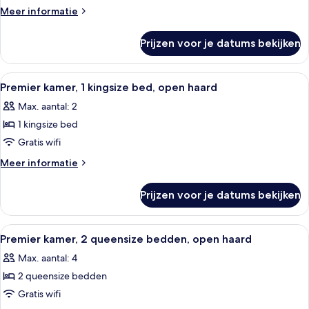
1
Meer
Meer informatie
queensize
details
over
bed
Prijzen voor je datums bekijken
Deluxe
laden
kamer,
1
Alle
Een hotelkamer met een bed, een burea
3
queensize
Premier kamer, 1 kingsize bed, open haard
foto's
bed
Max. aantal: 2
voor
1 kingsize bed
Premier
kamer,
Gratis wifi
1
Meer
Meer informatie
kingsize
details
over
bed,
Prijzen voor je datums bekijken
Premier
open
kamer,
haard
1
Alle
Een hotelkamer met twee bedden, een b
2
laden
kingsize
Premier kamer, 2 queensize bedden, open haard
foto's
bed,
Max. aantal: 4
open
voor
haard
2 queensize bedden
Premier
kamer,
Gratis wifi