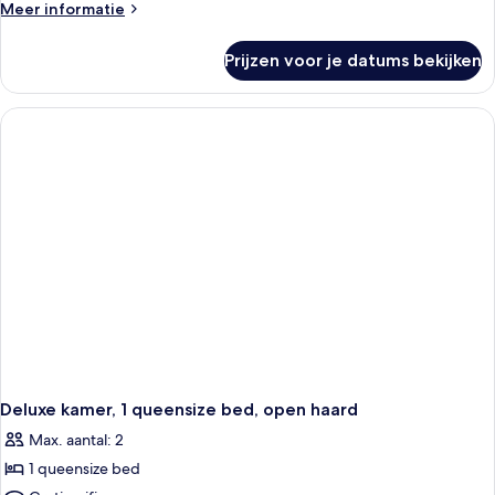
2
Meer
Meer informatie
queensize
details
over
bedden,
Prijzen voor je datums bekijken
Premier
open
kamer,
haard
2
laden
queensize
bedden,
open
haard
Deluxe kamer, 1 queensize bed, open haard
Max. aantal: 2
1 queensize bed