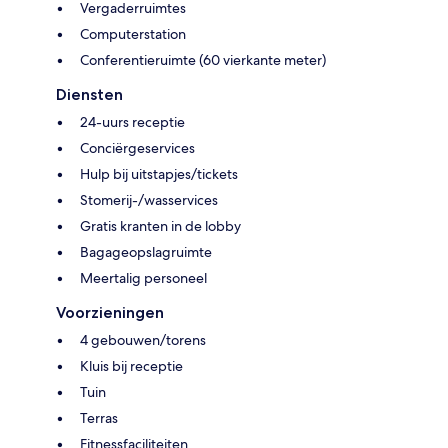
Vergaderruimtes
Computerstation
Conferentieruimte (60 vierkante meter)
Diensten
24-uurs receptie
Conciërgeservices
Hulp bij uitstapjes/tickets
Stomerij-/wasservices
Gratis kranten in de lobby
Bagageopslagruimte
Meertalig personeel
Voorzieningen
4 gebouwen/torens
Kluis bij receptie
Tuin
Terras
Fitnessfaciliteiten