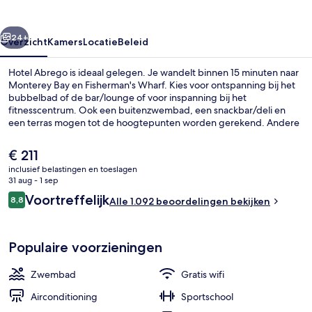
rige
Volgende
24+
Overzicht
Kamers
Locatie
Beleid
Hotel Abrego is ideaal gelegen. Je wandelt binnen 15 minuten naar
Monterey Bay en Fisherman's Wharf. Kies voor ontspanning bij het
bubbelbad of de bar/lounge of voor inspanning bij het
fitnesscentrum. Ook een buitenzwembad, een snackbar/deli en
een terras mogen tot de hoogtepunten worden gerekend. Andere
reizigers raden de accommodatie aan vanwege de comfortabele
bedden en het behulpzame personeel.
De
€ 211
huidige
inclusief belastingen en toeslagen
prijs
31 aug - 1 sep
Voorkant van accommodatie
is
Beoordelingen
Voortreffelijk
8,8
Alle 1.092 beoordelingen bekijken
€ 211
8,8 op 10 –
Populaire voorzieningen
Zwembad
Gratis wifi
Airconditioning
Sportschool