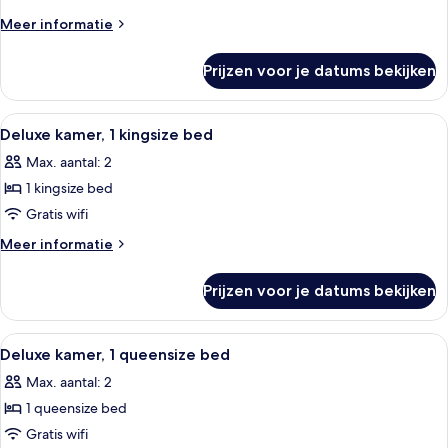
2
Meer
Meer informatie
queensize
details
over
bedden,
Prijzen voor je datums bekijken
Deluxe
open
kamer,
haard
2
Alle
Een hotelkamer met een groot bed, een
2
laden
queensize
Deluxe kamer, 1 kingsize bed
foto's
bedden,
Max. aantal: 2
open
voor
haard
1 kingsize bed
Deluxe
kamer,
Gratis wifi
1
Meer
Meer informatie
kingsize
details
over
bed
Prijzen voor je datums bekijken
Deluxe
laden
kamer,
1
Alle
Hotelkamer met een groot bed, nachtk
2
kingsize
Deluxe kamer, 1 queensize bed
foto's
bed
Max. aantal: 2
voor
1 queensize bed
Deluxe
kamer,
Gratis wifi