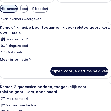
Beschikbare
Alle kamers
1 bed
2 bedden
filters
voor
9 van 9 kamers weergeven
kamers
Alle
Een badkamer met een douche, een ba
2
Kamer, 1 kingsize bed, toegankelijk voor rolstoelgebruikers,
foto's
open haard
voor
Max. aantal: 2
Kamer,
1 kingsize bed
1
Gratis wifi
kingsize
bed,
Meer
Meer informatie
details
toegankelijk
over
voor
Prijzen voor je datums bekijken
Kamer,
rolstoelgebruikers,
1
open
kingsize
Alle
Een badkamer met een douche, een ba
2
bed,
haard
Kamer, 2 queensize bedden, toegankelijk voor
foto's
toegankelijk
rolstoelgebruikers, open haard
laden
voor
voor
Max. aantal: 4
rolstoelgebruikers,
Kamer,
open
2 queensize bedden
2
haard