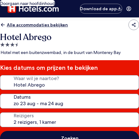
Doorgaan naar hoofdinhoud
Download de app
Alle accommodaties bekijken
Hotel Abrego
3.5-
sterrenaccommodatie
Hotel met een buitenzwembad, in de buurt van Monterey Bay
Kies datums om prijzen te bekijken
Waar wil je naartoe?
Datums
Reizigers
Zoeken