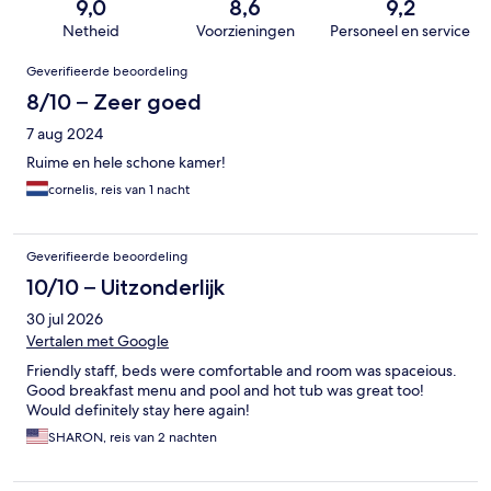
9,0
8,6
9,2
Netheid
Voorzieningen
Personeel en service
Beoordelingen
Geverifieerde beoordeling
8/10 – Zeer goed
7 aug 2024
Ruime en hele schone kamer!
cornelis, reis van 1 nacht
Geverifieerde beoordeling
10/10 – Uitzonderlijk
30 jul 2026
Vertalen met Google
Friendly staff, beds were comfortable and room was spaceious.
Good breakfast menu and pool and hot tub was great too!
Would definitely stay here again!
SHARON, reis van 2 nachten