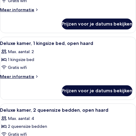
Gratis wifi
queensize
bedden,
Meer
Meer informatie
details
toegankelijk
over
voor
Prijzen voor je datums bekijken
Kamer,
rolstoelgebruikers,
2
open
queensize
Alle
Een hotelkamer met een groot bed, ee
3
bedden,
haard
Deluxe kamer, 1 kingsize bed, open haard
foto's
toegankelijk
laden
Max. aantal: 2
voor
voor
rolstoelgebruikers,
1 kingsize bed
Deluxe
open
kamer,
Gratis wifi
haard
1
Meer
Meer informatie
kingsize
details
over
bed,
Prijzen voor je datums bekijken
Deluxe
open
kamer,
haard
1
Alle
Een hotelkamer met twee bedden, een b
3
laden
kingsize
Deluxe kamer, 2 queensize bedden, open haard
foto's
bed,
Max. aantal: 4
open
voor
haard
2 queensize bedden
Deluxe
kamer,
Gratis wifi