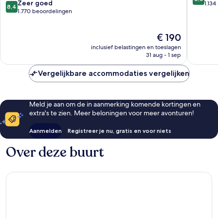
8.4
Zeer goed
van
1.13
8,4
van
1.770 beoordelingen
10,
10,
Uitstek
Zeer
1.134
De
€ 190
goed,
beoorde
prijs
1.770
inclusief belastingen en toeslagen
is
beoordelingen
31 aug - 1 sep
€ 190
Vergelijkbare accommodaties vergelijken
Meld je aan om de in aanmerking komende kortingen en
extra's te zien. Meer beloningen voor meer avonturen!
Aanmelden
Registreer je nu, gratis en voor niets
Over deze buurt