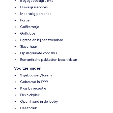
Bagageopslagruimte
Huwelijksservices
Meertalig personeel
Portier
Golfkarretje
Golfclubs
Ligstoelen bij het zwembad
Skiverhuur
Opslagruimte voor ski's
Romantische pakketten beschikbaar
Voorzieningen
3 gebouwen/torens
Gebouwd in 1999
Kluis bij receptie
Picknickplek
Open haard in de lobby
Healthclub