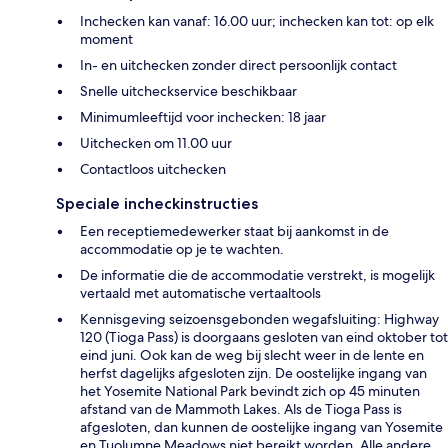
Inchecken kan vanaf: 16.00 uur; inchecken kan tot: op elk
moment
In- en uitchecken zonder direct persoonlijk contact
Snelle uitcheckservice beschikbaar
Minimumleeftijd voor inchecken: 18 jaar
Uitchecken om 11.00 uur
Contactloos uitchecken
Speciale incheckinstructies
Een receptiemedewerker staat bij aankomst in de
accommodatie op je te wachten.
De informatie die de accommodatie verstrekt, is mogelijk
vertaald met automatische vertaaltools
Kennisgeving seizoensgebonden wegafsluiting: Highway
120 (Tioga Pass) is doorgaans gesloten van eind oktober tot
eind juni. Ook kan de weg bij slecht weer in de lente en
herfst dagelijks afgesloten zijn. De oostelijke ingang van
het Yosemite National Park bevindt zich op 45 minuten
afstand van de Mammoth Lakes. Als de Tioga Pass is
afgesloten, dan kunnen de oostelijke ingang van Yosemite
en Tuolumne Meadows niet bereikt worden. Alle andere