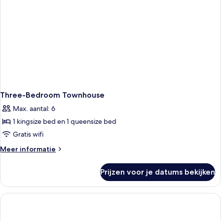
Three-Bedroom Townhouse
Max. aantal: 6
1 kingsize bed en 1 queensize bed
Gratis wifi
Meer
Meer informatie
details
over
Prijzen voor je datums bekijken
Three-
Bedroom
Townhouse