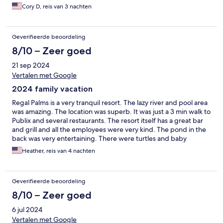
Cory D, reis van 3 nachten
Geverifieerde beoordeling
8/10 – Zeer goed
21 sep 2024
Vertalen met Google
2024 family vacation
Regal Palms is a very tranquil resort. The lazy river and pool area
was amazing. The location was superb. It was just a 3 min walk to
Publix and several restaurants. The resort itself has a great bar
and grill and all the employees were very kind. The pond in the
back was very entertaining. There were turtles and baby
alligator in there. You could watch the fireworks from Disney off
Heather, reis van 4 nachten
of the balcony. Overall, I would give it a 7 out of 10 for family
vacation.
Geverifieerde beoordeling
8/10 – Zeer goed
6 jul 2024
Vertalen met Google