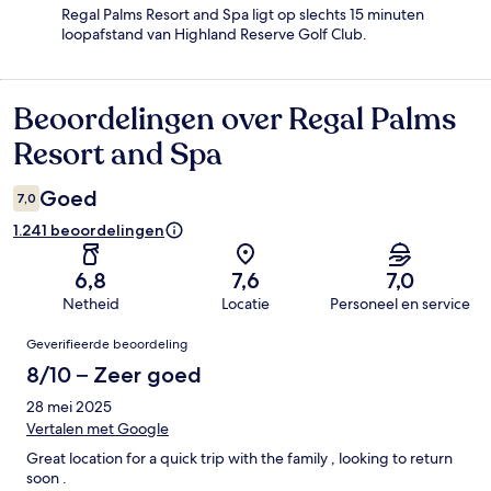
Regal Palms Resort and Spa ligt op slechts 15 minuten
loopafstand van Highland Reserve Golf Club.
Beoordelingen over Regal Palms
Beoordelingen
Resort and Spa
Goed
7,0
1.241 beoordelingen
6,8
7,6
7,0
Netheid
Locatie
Personeel en service
Beoordelingen
Geverifieerde beoordeling
8/10 – Zeer goed
28 mei 2025
Vertalen met Google
Great location for a quick trip with the family , looking to return
soon .