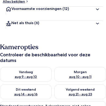
Alles bekijken
Voornaamste voorzieningen
(12)
Net als thuis
(6)
Kameropties
Controleer de beschikbaarheid voor deze
datums
De beschikbaarheid controleren voor vanavond aug 9 - aug 1
De beschikbaarheid controler
Vandaag
Morgen
aug 9 - aug 10
aug 10 - aug 11
De beschikbaarheid controleren voor dit weekend aug 14 - au
De beschikbaarheid controler
Dit weekend
Volgend weekend
aug 14 - aug 16
aug 21 - aug 23
Alle
Een kluis op de kamer, een strijkplank/st
6