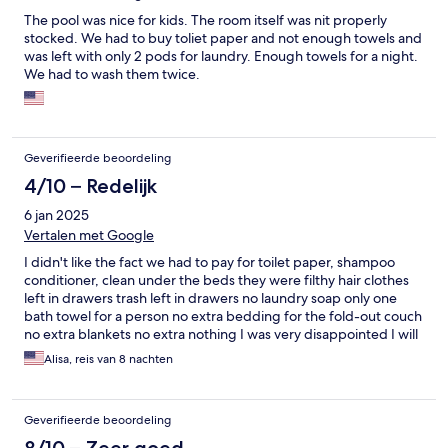
The pool was nice for kids. The room itself was nit properly
stocked. We had to buy toliet paper and not enough towels and
was left with only 2 pods for laundry. Enough towels for a night.
We had to wash them twice.
Geverifieerde beoordeling
4/10 – Redelijk
6 jan 2025
Vertalen met Google
I didn't like the fact we had to pay for toilet paper, shampoo
conditioner, clean under the beds they were filthy hair clothes
left in drawers trash left in drawers no laundry soap only one
bath towel for a person no extra bedding for the fold-out couch
no extra blankets no extra nothing I was very disappointed I will
not stay there ever again ask galore it just was a nasty
Alisa, reis van 8 nachten
experience
Geverifieerde beoordeling