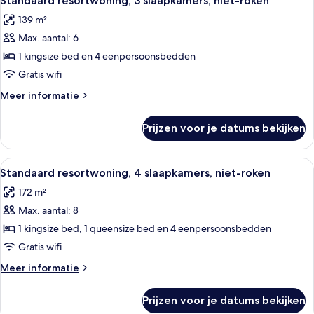
Standaard resortwoning, 3 slaapkamers, niet-roken
foto's
139 m²
voor
Max. aantal: 6
Standaard
resortwoning,
1 kingsize bed en 4 eenpersoonsbedden
3
Gratis wifi
slaapkamers,
Meer
Meer informatie
niet-
details
roken
over
Prijzen voor je datums bekijken
Standaard
laden
resortwoning,
3
Alle
Een kluis op de kamer, een strijkplank/st
5
slaapkamers,
Standaard resortwoning, 4 slaapkamers, niet-roken
foto's
niet-
172 m²
roken
voor
Max. aantal: 8
Standaard
resortwoning,
1 kingsize bed, 1 queensize bed en 4 eenpersoonsbedden
4
Gratis wifi
slaapkamers,
Meer
Meer informatie
niet-
details
roken
over
Prijzen voor je datums bekijken
Standaard
laden