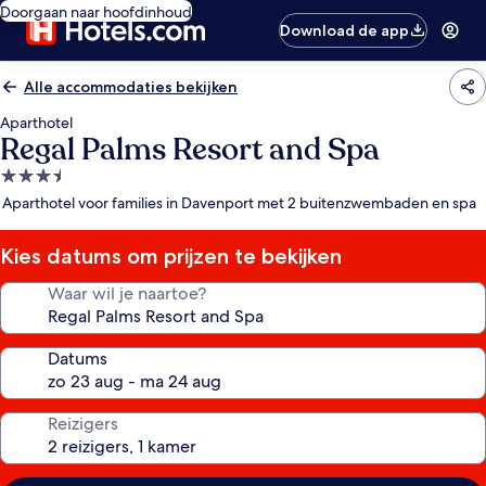
Doorgaan naar hoofdinhoud
Download de app
Alle accommodaties bekijken
Aparthotel
Regal Palms Resort and Spa
3.5-
sterrenaccommodatie
Aparthotel voor families in Davenport met 2 buitenzwembaden en spa
Kies datums om prijzen te bekijken
Waar wil je naartoe?
Datums
Reizigers