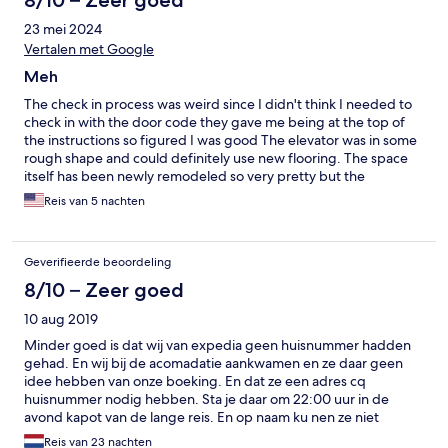
8/10 – Zeer goed
23 mei 2024
Vertalen met Google
Meh
The check in process was weird since I didn't think I needed to
check in with the door code they gave me being at the top of
the instructions so figured I was good The elevator was in some
rough shape and could definitely use new flooring. The space
itself has been newly remodeled so very pretty but the
bathrooms needed quite a bit more attention paid to. There
Reis van 5 nachten
was some gunk in the guest bathroom shower that we only
ended up using the primary for showering. The sheet on the
primary bed had some sort of plastic covering for the mattress
Geverifieerde beoordeling
underneath which I completely encourage, but it made a lot of
noise during the night with any movement and retained heat to
8/10 – Zeer goed
over heat us. Because of that we moved to the two twins and
10 aug 2019
the mattresses were much more comfy and quiet but the sheets
were pilled and elastics came up every night since they were
Minder goed is dat wij van expedia geen huisnummer hadden
cheap sheets. All in all a very average stay. Not bad, not great.
gehad. En wij bij de acomadatie aankwamen en ze daar geen
Probably won't stay here again next time. Also, never used
idee hebben van onze boeking. En dat ze een adres cq
amenities but still got charged resort fees so keep that in mind
huisnummer nodig hebben. Sta je daar om 22:00 uur in de
as well. Use the amenities if you can to get the most bang for
avond kapot van de lange reis. En op naam ku nen ze niet
your buck. You're gonna get charged either way
zoeken.
Reis van 23 nachten