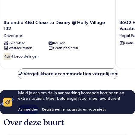
Splendid
3602
Splendid 4Bd Close to Disney @ Holly Village
3602 F
4Bd
Fantasti
132
Vacati
Close
4BD
Davenport
Regal P
to
Townho
Disney
Zwembad
Keuken
For
Gratis
Wasfaciliteiten
Gratis parkeren
@
Family
Holly
Vacation
4.6
4,6
4 beoordelingen
Village
Regal
van
132
Palms
10,
Davenport
4
Vergelijkbare accommodaties vergelijken
beoordelingen
Meld je aan om de in aanmerking komende kortingen en
extra's te zien. Meer beloningen voor meer avonturen!
Aanmelden
Registreer je nu, gratis en voor niets
Over deze buurt