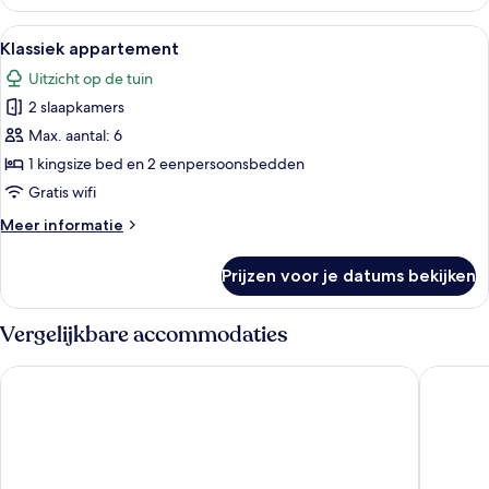
resortwoning,
4
Alle
Klassiek appartement | Uitzicht op het
6
slaapkamers,
Klassiek appartement
foto's
niet-
Uitzicht op de tuin
roken
voor
2 slaapkamers
Klassiek
appartement
Max. aantal: 6
laden
1 kingsize bed en 2 eenpersoonsbedden
Gratis wifi
Meer
Meer informatie
details
over
Prijzen voor je datums bekijken
Klassiek
appartement
Vergelijkbare accommodaties
Splendid 4Bd Close to Disney @ Holly Village 132
3602 Fan