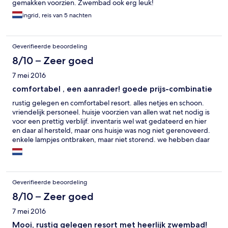
gemakken voorzien. Zwembad ook erg leuk!
ingrid, reis van 5 nachten
Geverifieerde beoordeling
8/10 – Zeer goed
7 mei 2016
comfortabel , een aanrader! goede prijs-combinatie
rustig gelegen en comfortabel resort. alles netjes en schoon.
vriendelijk personeel. huisje voorzien van allen wat net nodig is
voor een prettig verblijf. inventaris wel wat gedateerd en hier
en daar al hersteld, maar ons huisje was nog niet gerenoveerd.
enkele lampjes ontbraken, maar niet storend. we hebben daar
niet eens melding va gemaakt. verder zie je aan alles dat er wel
aandacht aan het geheel wordt besteed. voor de prijs een
goede keus! uiteraard kan je het veel luier krijgen, maar dan
moet je wel bereid zijn je portomonai verder open te trekken.
Geverifieerde beoordeling
We hebben hier met veel plezier gezeten!!!!!
8/10 – Zeer goed
7 mei 2016
Mooi, rustig gelegen resort met heerlijk zwembad!