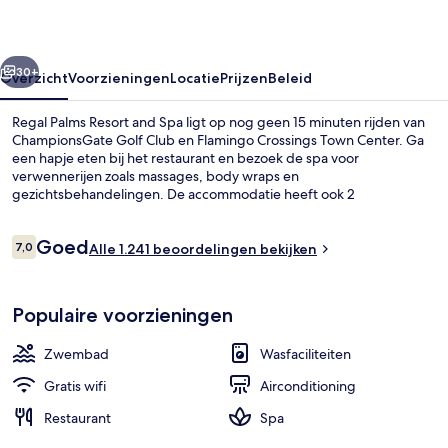
Spa
rige
Volgende
30+
Overzicht
Voorzieningen
Locatie
Prijzen
Beleid
Regal Palms Resort and Spa ligt op nog geen 15 minuten rijden van
ChampionsGate Golf Club en Flamingo Crossings Town Center. Ga
een hapje eten bij het restaurant en bezoek de spa voor
verwennerijen zoals massages, body wraps en
gezichtsbehandelingen. De accommodatie heeft ook 2
buitenzwembaden, een 'lazy river'-waterbaan en een bar/lounge.
Beoordelingen
Goed
7,0
Alle 1.241 beoordelingen bekijken
7,0 op 10 –
2 buitenzwembaden
Populaire voorzieningen
Zwembad
Wasfaciliteiten
Gratis wifi
Airconditioning
Restaurant
Spa