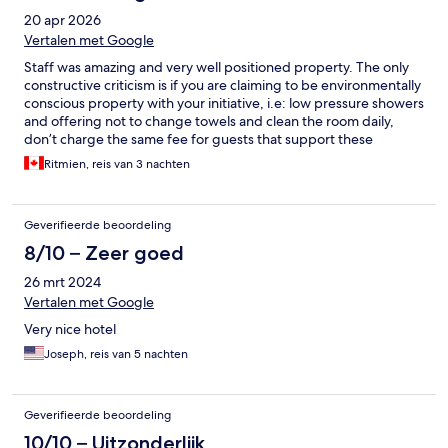
20 apr 2026
Vertalen met Google
Staff was amazing and very well positioned property. The only
constructive criticism is if you are claiming to be environmentally
conscious property with your initiative, i.e: low pressure showers
and offering not to change towels and clean the room daily,
don’t charge the same fee for guests that support these
initiatives versus the guests that do not. Please have some skin in
Ritmien, reis van 3 nachten
the game before touting green initiatives for your guests.
Geverifieerde beoordeling
8/10 – Zeer goed
26 mrt 2024
Vertalen met Google
Very nice hotel
Joseph, reis van 5 nachten
Geverifieerde beoordeling
10/10 – Uitzonderlijk