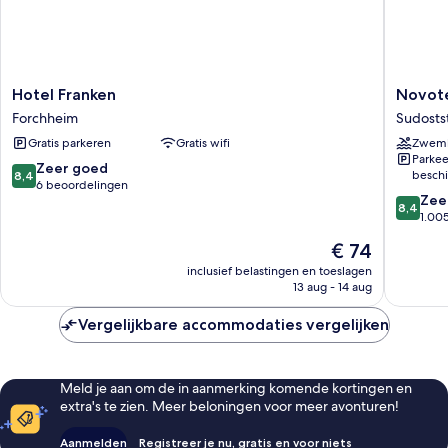
Hotel
Novotel
Hotel Franken
Novot
Franken
Nuernb
Forchheim
Sudosts
Forchheim
Messez
Gratis parkeren
Gratis wifi
Zwem
Sudosts
Parkee
8.4
Zeer goed
beschi
8,4
van
6 beoordelingen
8.4
Zee
10,
8,4
van
1.00
Zeer
10,
goed,
De
€ 74
Zeer
6
prijs
goed,
inclusief belastingen en toeslagen
beoordelingen
is
13 aug - 14 aug
1.005
€ 74
beoorde
Vergelijkbare accommodaties vergelijken
Meld je aan om de in aanmerking komende kortingen en
extra's te zien. Meer beloningen voor meer avonturen!
Aanmelden
Registreer je nu, gratis en voor niets