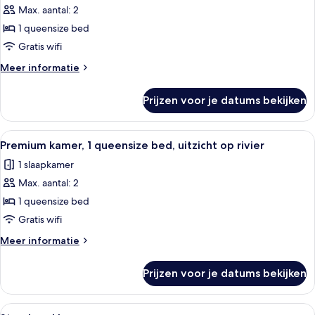
laden
slaapbank
Max. aantal: 2
Standaard
(Up
kamer,
1 queensize bed
to
1
3
Gratis wifi
Adults)
queensize
Meer
Meer informatie
bed
details
laden
over
Prijzen voor je datums bekijken
Standaard
kamer,
1
Alle
Een slaapkamer met een bakstenen mu
4
queensize
Premium kamer, 1 queensize bed, uitzicht op rivier
foto's
bed
1 slaapkamer
voor
Max. aantal: 2
Premium
kamer,
1 queensize bed
1
Gratis wifi
queensize
Meer
Meer informatie
bed,
details
uitzicht
over
Prijzen voor je datums bekijken
Premium
op
kamer,
rivier
1
Alle
Een moderne hotelkamer met een groot