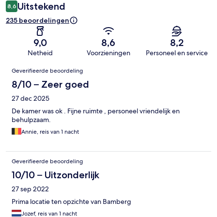
Uitstekend
8,6
235 beoordelingen
9,0
8,6
8,2
Netheid
Voorzieningen
Personeel en service
Beoordelingen
Geverifieerde beoordeling
8/10 – Zeer goed
27 dec 2025
De kamer was ok . Fijne ruimte , personeel vriendelijk en
behulpzaam.
Annie, reis van 1 nacht
Geverifieerde beoordeling
10/10 – Uitzonderlijk
27 sep 2022
Prima locatie ten opzichte van Bamberg
Jozef, reis van 1 nacht