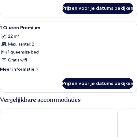
over
Prijzen voor je datums bekijken
Kamer
Alle
Hypoallergeen beddengoed, een kluis
3
1 Queen Premium
foto's
22 m²
voor
Max. aantal: 2
1
Queen
1 queensize bed
Premium
Gratis wifi
laden
Meer
Meer informatie
details
over
Prijzen voor je datums bekijken
1
Queen
Premium
Vergelijkbare accommodaties
Hotel Franken
Novotel