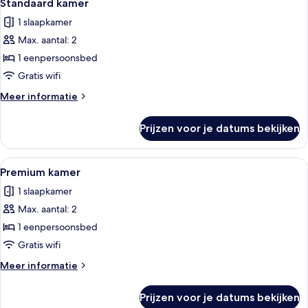
laden
5
queensize
Standaard kamer
foto's
bed,
1 slaapkamer
uitzicht
voor
op
Max. aantal: 2
Standaard
rivier
kamer
1 eenpersoonsbed
laden
Gratis wifi
Meer
Meer informatie
details
over
Prijzen voor je datums bekijken
Standaard
kamer
Alle
Een slaapkamer met een bakstenen mu
9
Premium kamer
foto's
1 slaapkamer
voor
Max. aantal: 2
Premium
kamer
1 eenpersoonsbed
laden
Gratis wifi
Meer
Meer informatie
details
over
Prijzen voor je datums bekijken
Premium