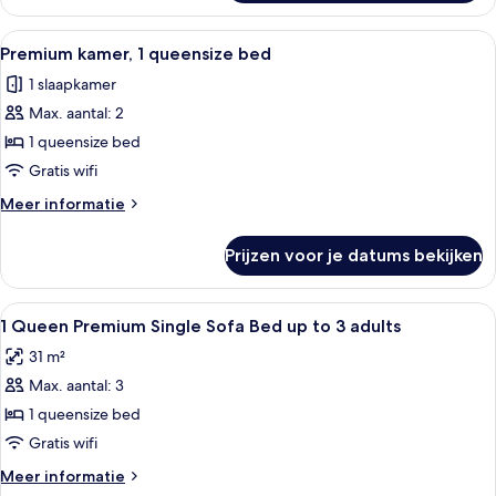
kamer
Alle
Een moderne badkamer met een wastafe
5
Premium kamer, 1 queensize bed
foto's
1 slaapkamer
voor
Max. aantal: 2
Premium
kamer,
1 queensize bed
1
Gratis wifi
queensize
Meer
Meer informatie
bed
details
laden
over
Prijzen voor je datums bekijken
Premium
kamer,
1
Alle
Hypoallergeen beddengoed, een kluis
3
queensize
1 Queen Premium Single Sofa Bed up to 3 adults
foto's
bed
31 m²
voor
Max. aantal: 3
1
Queen
1 queensize bed
Premium
Gratis wifi
Single
Meer
Meer informatie
Sofa
details