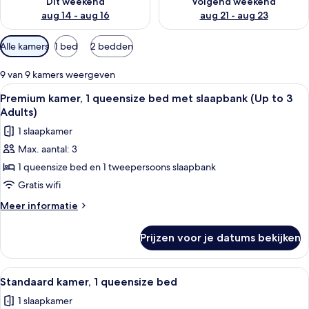
Dit weekend
Volgend weekend
aug 14 - aug 16
aug 21 - aug 23
Beschikbare
Alle kamers
1 bed
2 bedden
filters
voor
9 van 9 kamers weergeven
kamers
Alle
Een moderne hotelkamer met een groot
6
Premium kamer, 1 queensize bed met slaapbank (Up to 3
foto's
Adults)
voor
1 slaapkamer
Premium
Max. aantal: 3
kamer,
1 queensize bed en 1 tweepersoons slaapbank
1
queensize
Gratis wifi
bed
Meer
Meer informatie
met
details
over
slaapbank
Prijzen voor je datums bekijken
Premium
(Up
kamer,
to
1
Alle
Een moderne hotelkamer met een groot
5
3
queensize
Standaard kamer, 1 queensize bed
foto's
bed
Adults)
1 slaapkamer
met
voor