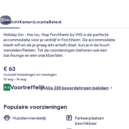
niu,
Hop
rige
Volgende
Forchheim
38+
Overzicht
Kamers
Locatie
Beleid
by
Holiday Inn - the niu, Hop Forchheim by IHG is de perfecte
IHG
accommodatie voor je verblijf in Forchheim. De accommodatie
biedt wifi en als je graag iets actiefs doet, kun je in de buurt
wandelen/fietsen. Tot de voorzieningen behoren ook een
bar/lounge en een snackbar/deli.
De
€ 63
huidige
inclusief belastingen en toeslagen
prijs
13 aug - 14 aug
Exterieur
is
Beoordelingen
Voortreffelijk
8,6
Alle 235 beoordelingen bekijken
€ 63
8,6 op 10 –
Populaire voorzieningen
Huisdiervriendelijk
Parkeerplaatsen
beschikbaar