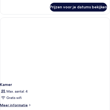
Bed
over
Prijzen voor je datums bekijken
1
up
Queen
to
Premium
3
Single
Sofa
adults
Bed
laden
up
to
3
adults
Kamer
Max. aantal: 4
Gratis wifi
Meer
Meer informatie
details