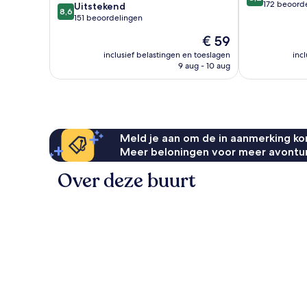
van
172 beoord
8.6
Uitstekend
8,6
10,
van
151 beoordelingen
Zeer
10,
De
€ 59
goed,
Uitstekend,
prijs
172
151
inclusief belastingen en toeslagen
inc
is
beoordelinge
9 aug - 10 aug
beoordelingen
€ 59
Meld je aan om de in aanmerking kom
Meer beloningen voor meer avontu
Over deze buurt