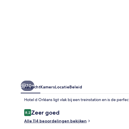
70+
Overzicht
Kamers
Locatie
Beleid
Hotel d Orléans ligt vlak bij een treinstation en is de per
Beoordelingen
Zeer goed
8,2
8,2 op 10 –
Alle 114 beoordelingen bekijken