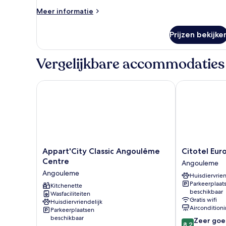
laden
Meer
Meer informatie
details
over
Prijzen bekijke
Double
Room
Vergelijkbare accommodaties
Appart'City Classic Angoulême Centre
Citotel Euro
Appart'City
Citotel
Appart'City Classic Angoulême
Citotel Eu
Classic
Europeen
Centre
Angouleme
Angoulême
Angouleme
Angouleme
Huisdiervrien
Centre
Parkeerplaat
Angouleme
Kitchenette
beschikbaar
Wasfaciliteiten
Gratis wifi
Huisdiervriendelijk
Aircondition
Parkeerplaatsen
beschikbaar
8.2
Zeer goe
8,2