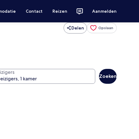
modatie
Contact
Reizen
Aanmelden
Delen
Opslaan
izigers
Zoeken