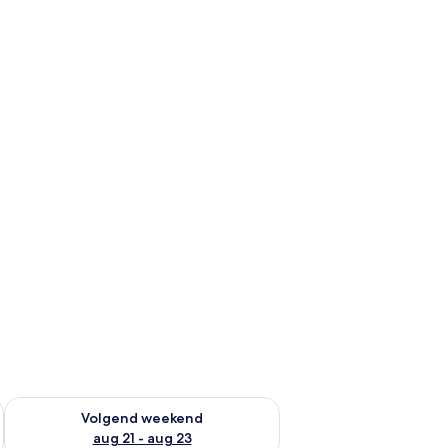
dit weekend aug 14 - aug 16
De beschikbaarheid controleren voor volgend weekend aug 2
Volgend weekend
aug 21 - aug 23