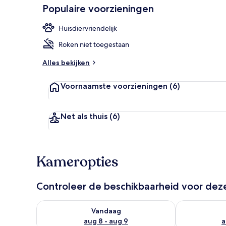
Populaire voorzieningen
Huisdiervriendelijk
Dagelijks ont
Roken niet toegestaan
Alles bekijken
Voornaamste voorzieningen
(6)
Net als thuis
(6)
Kameropties
Controleer de beschikbaarheid voor de
De beschikbaarheid controleren voor vanavond aug 
De beschikbaa
Vandaag
aug 8 - aug 9
a