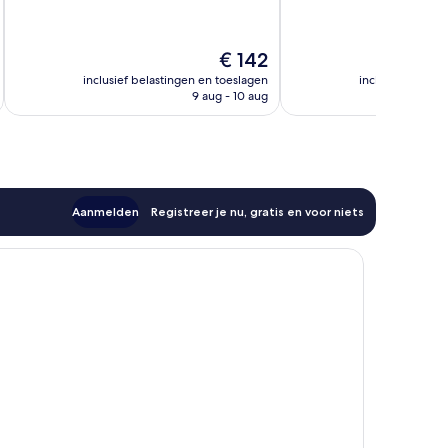
10,
Fantastisch,
Uitzonderlijk,
59
29
beoordelingen
De
€ 142
beoordelingen
prijs
inclusief belastingen en toeslagen
inclusief belast
is
9 aug - 10 aug
€ 142
Aanmelden
Registreer je nu, gratis en voor niets