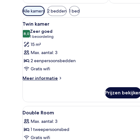
Beschikbare
Alle kamers
2 bedden
1 bed
filters
Alle
Hotelkamer met twee bedden, e
voor
6
Twin kamer
foto's
kamers
Zeer goed
voor
8,0
8,0 van 10
(1
1 beoordeling
Twin
beoordeling)
15 m²
kamer
Max. aantal: 3
laden
2 eenpersoonsbedden
Gratis wifi
Meer
Meer informatie
details
over
Prijzen bekijke
Twin
kamer
Alle
Een kamer met een rode wand,
10
Double Room
foto's
Max. aantal: 3
voor
1 tweepersoonsbed
Double
Room
Gratis wifi