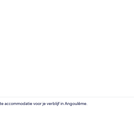
Ingang acc
fecte accommodatie voor je verblijf in Angoulême.
Receptie