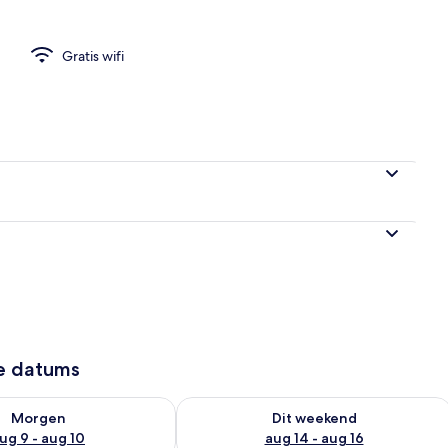
Gratis wifi
bijtbuffet (toeslag)
ze datums
8 - aug 9
rheid controleren voor morgen aug 9 - aug 10
De beschikbaarheid controleren voor 
Morgen
Dit weekend
ug 9 - aug 10
aug 14 - aug 16