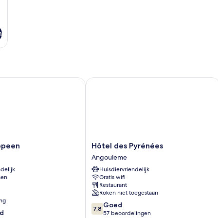
n
peen
Hôtel des Pyrénées
Hôtel
ropeen
Hôtel des Pyrénées
des
Angouleme
Pyrénées
delijk
Huisdiervriendelijk
Angouleme
sen
Gratis wifi
Restaurant
Roken niet toegestaan
ing
7.8
Goed
7,8
d
van
57 beoordelingen