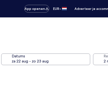
•
App openen
EUR
Adverteer je accom
Datums
Re