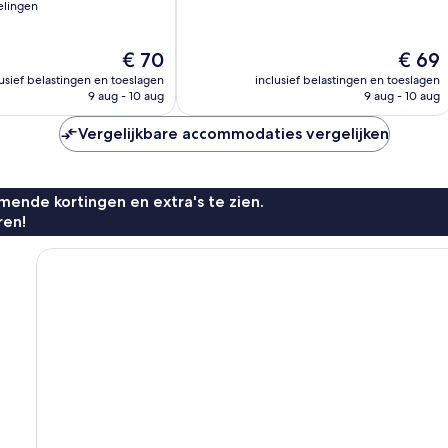
elingen
10,
Goed,
57
De
De
€ 70
€ 69
beoordelingen
prijs
prijs
lusief belastingen en toeslagen
inclusief belastingen en toeslagen
is
is
n
9 aug - 10 aug
9 aug - 10 aug
€ 70
€ 69
Vergelijkbare accommodaties vergelijken
ende kortingen en extra's te zien.
ren!