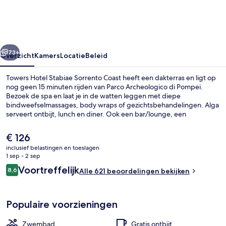
Sorrento
Coast
rige
Volgende
73+
Overzicht
Kamers
Locatie
Beleid
Towers Hotel Stabiae Sorrento Coast heeft een dakterras en ligt op
nog geen 15 minuten rijden van Parco Archeologico di Pompei.
Bezoek de spa en laat je in de watten leggen met diepe
bindweefselmassages, body wraps of gezichtsbehandelingen. Alga
serveert ontbijt, lunch en diner. Ook een bar/lounge, een
healthclub en een fitnesscentrum mogen tot de hoogtepunten
worden gerekend. Andere reizigers zijn erg te spreken over het
De
€ 126
zwembad en het behulpzame personeel.
huidige
inclusief belastingen en toeslagen
prijs
1 sep - 2 sep
Een seizoensgebonden buitenzwembad
is
Beoordelingen
Voortreffelijk
8,6
Alle 621 beoordelingen bekijken
€ 126
8,6 op 10 –
Populaire voorzieningen
Zwembad
Gratis ontbijt