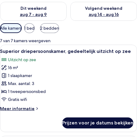
De beschikbaarheid controleren voor dit weekend aug 7 - aug
De beschikbaarheid controler
Dit weekend
Volgend weekend
aug 7 - aug 9
aug 14 - aug 16
Beschikbare
Alle kamers
1 bed
2 bedden
filters
voor
7 van 7 kamers weergeven
kamers
Alle
Een moderne hotelkamer met een grote
3
Superior driepersoonskamer, gedeeltelijk uitzicht op zee
foto's
Uitzicht op zee
voor
16 m²
Superior
driepersoonskamer,
1 slaapkamer
gedeeltelijk
Max. aantal: 3
uitzicht
1 tweepersoonsbed
op
Gratis wifi
zee
Meer
Meer informatie
laden
details
over
Prijzen voor je datums bekijken
Superior
driepersoonskamer,
gedeeltelijk