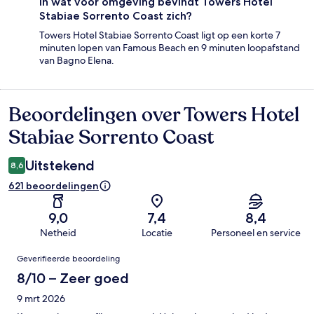
In wat voor omgeving bevindt Towers Hotel
Stabiae Sorrento Coast zich?
Towers Hotel Stabiae Sorrento Coast ligt op een korte 7
minuten lopen van Famous Beach en 9 minuten loopafstand
van Bagno Elena.
Beoordelingen over Towers Hotel
Beoordelingen
Stabiae Sorrento Coast
Uitstekend
8,6
621 beoordelingen
9,0
7,4
8,4
Netheid
Locatie
Personeel en service
Beoordelingen
Geverifieerde beoordeling
8/10 – Zeer goed
9 mrt 2026