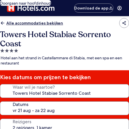
Doorgaan naar hoofdinhoud
Download de app
Alle accommodaties bekijken
Towers Hotel Stabiae Sorrento
Coast
4.0-
sterrenaccommodatie
Hotel aan het strand in Castellammare di Stabia, met een spa en een
restaurant
Kies datums om prijzen te bekijken
Waar wil je naartoe?
Datums
Reizigers