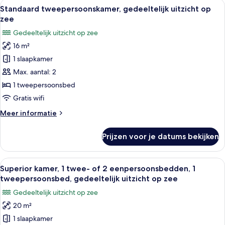
Alle
Een hotelkamer met een houten bureau
4
uitzicht
Standaard tweepersoonskamer, gedeeltelijk uitzicht op
foto's
op
zee
zee
voor
Gedeeltelijk uitzicht op zee
Standaard
16 m²
tweepersoonskamer,
1 slaapkamer
gedeeltelijk
uitzicht
Max. aantal: 2
op
1 tweepersoonsbed
zee
Gratis wifi
laden
Meer
Meer informatie
details
over
Prijzen voor je datums bekijken
Standaard
tweepersoonskamer,
gedeeltelijk
Alle
Hotelkamer met een houten bureau, tel
5
uitzicht
Superior kamer, 1 twee- of 2 eenpersoonsbedden, 1
foto's
op
tweepersoonsbed, gedeeltelijk uitzicht op zee
zee
voor
Gedeeltelijk uitzicht op zee
Superior
20 m²
kamer,
1 slaapkamer
1