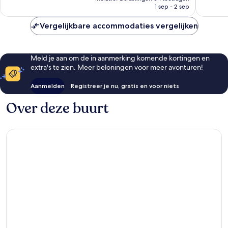
is
1 sep - 2 sep
€ 287
Vergelijkbare accommodaties vergelijken
Meld je aan om de in aanmerking komende kortingen en
extra's te zien. Meer beloningen voor meer avonturen!
Aanmelden
Registreer je nu, gratis en voor niets
Over deze buurt