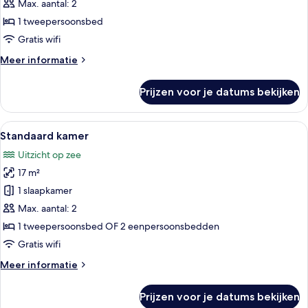
suite,
Max. aantal: 2
terras,
1 tweepersoonsbed
uitzicht
Gratis wifi
op
Meer
Meer informatie
zee
details
laden
over
Prijzen voor je datums bekijken
Panorama
suite,
terras,
Alle
Een hotelkamer met een groot bed, een 
5
uitzicht
Standaard kamer
foto's
op
Uitzicht op zee
zee
voor
17 m²
Standaard
kamer
1 slaapkamer
laden
Max. aantal: 2
1 tweepersoonsbed OF 2 eenpersoonsbedden
Gratis wifi
Meer
Meer informatie
details
over
Prijzen voor je datums bekijken
Standaard