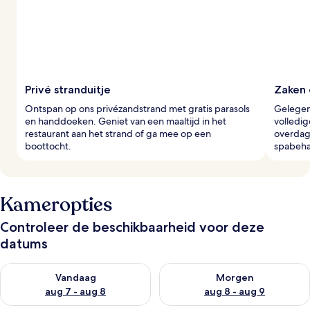
Privé stranduitje
Zaken 
Ontspan op ons privézandstrand met gratis parasols
Gelegen 
en handdoeken. Geniet van een maaltijd in het
volledig
restaurant aan het strand of ga mee op een
overdag
boottocht.
spabeha
Kameropties
Controleer de beschikbaarheid voor deze
datums
De beschikbaarheid controleren voor vanavond aug 7 - aug 8
De beschikbaarheid controler
Vandaag
Morgen
aug 7 - aug 8
aug 8 - aug 9