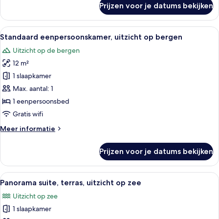
Prijzen voor je datums bekijken
Deluxe
tweepersoonskamer,
1
Alle
Een hotelkamer met een bed, een bure
3
tweepersoonsbed,
Standaard eenpersoonskamer, uitzicht op bergen
foto's
terras,
Uitzicht op de bergen
uitzicht
voor
op
12 m²
Standaard
zee
eenpersoonskamer,
1 slaapkamer
uitzicht
Max. aantal: 1
op
1 eenpersoonsbed
bergen
Gratis wifi
laden
Meer
Meer informatie
details
over
Prijzen voor je datums bekijken
Standaard
eenpersoonskamer,
uitzicht
Alle
Een hotelkamer met een groot bed, ee
8
op
Panorama suite, terras, uitzicht op zee
foto's
bergen
Uitzicht op zee
voor
1 slaapkamer
Panorama