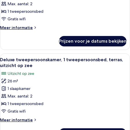
twee-
Max. aantal: 2
of
1 tweepersoonsbed
2
Gratis wifi
eenpersoonsbedden,
Meer
Meer informatie
1
details
tweepersoonsbed,
over
Prijzen voor je datums bekijken
Superior
gedeeltelijk
kamer,
uitzicht
1
Alle
Een moderne kamer met balkon, een rie
op
4
twee-
Deluxe tweepersoonskamer, 1 tweepersoonsbed, terras,
foto's
zee
of
uitzicht op zee
2
voor
laden
Uitzicht op zee
eenpersoonsbedden,
Deluxe
1
26 m²
tweepersoonskamer,
tweepersoonsbed,
1 slaapkamer
1
gedeeltelijk
uitzicht
tweepersoonsbed,
Max. aantal: 2
op
terras,
1 tweepersoonsbed
zee
uitzicht
Gratis wifi
op
Meer
Meer informatie
zee
details
laden
over