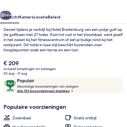
rige
Volgende
34+
Overzicht
Kamers
Locatie
Beleid
Geniet tijdens je verblijf bij Hotel Breitenburg van een potje golf op
de golfbaan met 27 holes. Kom tot rust in het stoombad, werk jezelf
in het zweet bij het fitnesscentrum of eet je buikje rond bij het
restaurant. Dit hotel in luxe stijl beschikt bovendien over
hoogtepunten zoals een terras en een tuin.
De
€ 209
huidige
inclusief belastingen en toeslagen
prijs
30 aug - 31 aug
Spa
is
Beoordelingen
9,6
Populair
€ 209
G
van
Geweldige beoordelingen van reizigers
e
Alle 153 beoordelingen bekijken
10,
w
Populair
e
Populaire voorzieningen
l
d
i
Zwembad
Gratis ontbijt
g
e