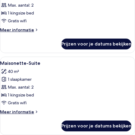
Wasserblick
Max. aantal: 2
laden
1 kingsize bed
Gratis wifi
Meer
Meer informatie
details
over
Prijzen voor je datums bekijken
Superior
mit
Wasserblick
Alle
Maisonette-Suite | Een kluis op de ka
5
Maisonette-Suite
foto's
40 m²
voor
1 slaapkamer
Maisonette-
Suite
Max. aantal: 2
laden
1 kingsize bed
Gratis wifi
Meer
Meer informatie
details
over
Prijzen voor je datums bekijken
Maisonette-
Suite