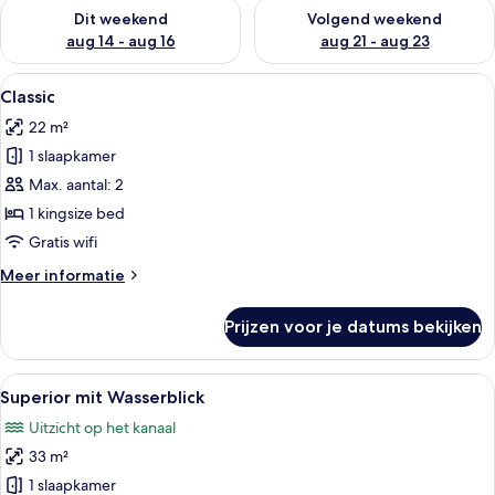
De beschikbaarheid controleren voor dit weekend aug 14 - au
De beschikbaarheid controler
Dit weekend
Volgend weekend
aug 14 - aug 16
aug 21 - aug 23
Alle
Een moderne hotelkamer met een groot
6
Classic
foto's
22 m²
voor
1 slaapkamer
Classic
laden
Max. aantal: 2
1 kingsize bed
Gratis wifi
Meer
Meer informatie
details
over
Prijzen voor je datums bekijken
Classic
Alle
Een moderne hotelkamer met een groot
6
Superior mit Wasserblick
foto's
Uitzicht op het kanaal
voor
33 m²
Superior
mit
1 slaapkamer