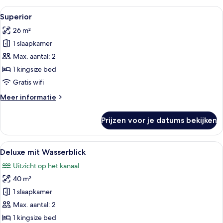
Alle
Een moderne hotelkamer met een groot
6
Superior
foto's
26 m²
voor
1 slaapkamer
Superior
laden
Max. aantal: 2
1 kingsize bed
Gratis wifi
Meer
Meer informatie
details
over
Prijzen voor je datums bekijken
Superior
Alle
Een moderne hotelkamer met een bed,
6
Deluxe mit Wasserblick
foto's
Uitzicht op het kanaal
voor
40 m²
Deluxe
mit
1 slaapkamer
Wasserblick
Max. aantal: 2
laden
1 kingsize bed