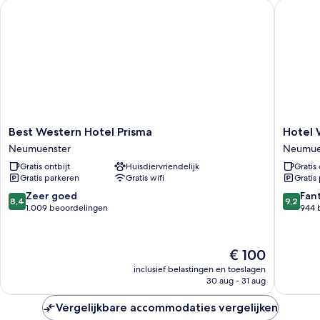
Best Western Hotel Prisma
Hotel Wi
Best
Hotel
Best Western Hotel Prisma
Hotel 
Western
Wittorf
Neumuenster
Neumue
Hotel
Neumue
Gratis ontbijt
Huisdiervriendelijk
Gratis 
Prisma
Gratis parkeren
Gratis wifi
Gratis
Neumuenster
8.4
9.2
Zeer goed
Fan
8,4
9,2
van
van
1.009 beoordelingen
944 
10,
10,
Zeer
Fantasti
goed,
944
De
€ 100
1.009
beoorde
prijs
inclusief belastingen en toeslagen
beoordelingen
is
30 aug - 31 aug
€ 100
Vergelijkbare accommodaties vergelijken