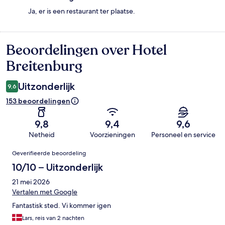
Ja, er is een restaurant ter plaatse.
Beoordelingen over Hotel
Beoordelingen
Breitenburg
Uitzonderlijk
9,6
153 beoordelingen
9,8
9,4
9,6
Netheid
Voorzieningen
Personeel en service
Beoordelingen
Geverifieerde beoordeling
10/10 – Uitzonderlijk
21 mei 2026
Vertalen met Google
Fantastisk sted. Vi kommer igen
Lars, reis van 2 nachten