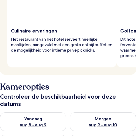
g
e
r
s
Culinaire ervaringen
Golfpa
Het restaurant van het hotel serveert heerlijke
Dit hote
maaltijden, aangevuld met een gratis ontbijtbuffet en
fervente
de mogelijkheid voor intieme privépicknicks.
waarmee
greens 
Kameropties
Controleer de beschikbaarheid voor deze
datums
De beschikbaarheid controleren voor vanavond aug 8 - aug 9
De beschikbaarheid controler
Vandaag
Morgen
aug 8 - aug 9
aug 9 - aug 10