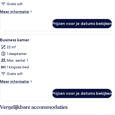
Gratis wifi
Meer
Meer informatie
details
over
Prijzen voor je datums bekijken
Deluxe
mit
Wasserblick
Alle
Een moderne hotelkamer met een groot
6
Business kamer
foto's
22 m²
voor
1 slaapkamer
Business
kamer
Max. aantal: 1
laden
1 kingsize bed
Gratis wifi
Meer
Meer informatie
details
over
Prijzen voor je datums bekijken
Business
kamer
Vergelijkbare accommodaties