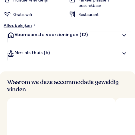
Huisdiervriendelijk
Parkeerplaatsen
beschikbaar
b
Gratis wifi
Restaurant
e
o
Alles bekijken
o
r
Voornaamste voorzieningen
(12)
d
e
l
Net als thuis
(6)
i
n
g
e
n
Waarom we deze accommodatie geweldig
v
vinden
a
n
r
e
i
z
i