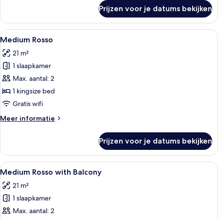
over
Prijzen voor je datums bekijken
Medium
Bianco
with
Alle
Een kamer met een bed, een spiegel, e
5
Balcony
Medium Rosso
foto's
21 m²
voor
1 slaapkamer
Medium
Rosso
Max. aantal: 2
laden
1 kingsize bed
Gratis wifi
Meer
Meer informatie
details
over
Prijzen voor je datums bekijken
Medium
Rosso
Alle
Een slaapkamer met een bed, een bure
6
Medium Rosso with Balcony
foto's
21 m²
voor
1 slaapkamer
Medium
Rosso
Max. aantal: 2