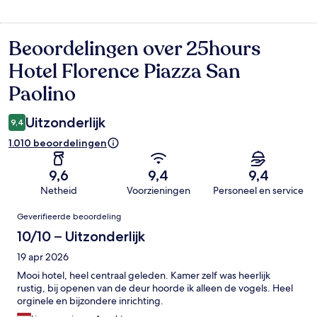
Beoordelingen over 25hours
Beoordelingen
Hotel Florence Piazza San
Paolino
Uitzonderlijk
9,4
1.010 beoordelingen
9,6
9,4
9,4
Netheid
Voorzieningen
Personeel en service
Beoordelingen
Geverifieerde beoordeling
10/10 – Uitzonderlijk
19 apr 2026
Mooi hotel, heel centraal geleden. Kamer zelf was heerlijk
rustig, bij openen van de deur hoorde ik alleen de vogels. Heel
orginele en bijzondere inrichting.