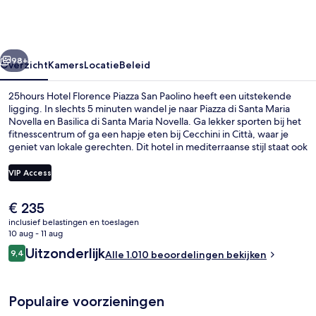
Piazza
San
Paolino
rige
Volgende
98+
Overzicht
Kamers
Locatie
Beleid
25hours Hotel Florence Piazza San Paolino heeft een uitstekende
ligging. In slechts 5 minuten wandel je naar Piazza di Santa Maria
Novella en Basilica di Santa Maria Novella. Ga lekker sporten bij het
fitnesscentrum of ga een hapje eten bij Cecchini in Città, waar je
geniet van lokale gerechten. Dit hotel in mediterraanse stijl staat ook
bekend om highlights zoals een bar/lounge, een
seizoensgebonden buitenzwembad en een snackbar/deli. Andere
VIP Access
reizigers zijn erg te spreken over het behulpzame personeel en het
restaurant. De accommodatie ligt op korte loopafstand van het
De
€ 235
openbaar vervoer: het is 5 minuten lopen naar Tramhalte Unità en 6
Restaurant
huidige
minuten naar Alamanni - Stazione Santa Maria Novella Tramhalte.
inclusief belastingen en toeslagen
prijs
10 aug - 11 aug
is
Beoordelingen
Uitzonderlijk
9,4
Alle 1.010 beoordelingen bekijken
€ 235
9,4 op 10 –
Populaire voorzieningen