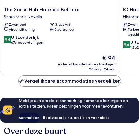
The
IQ
The Social Hub Florence Belfiore
IQ Hot
Social
Hotel
Santa Maria Novella
Historis
Hub
Firenze
Zwembad
Gratis wifi
Zwem
Florence
Historis
Airconditioning
Sportschool
Parkee
Belfiore
Centru
beschi
Santa
van
9.4
Uitzonderlijk
9,4
9.6
Maria
Florenc
Uitz
van
676 beoordelingen
9,6
van
Novella
1.26
10,
10,
Uitzonderlijk,
De
€ 94
Uitzonder
676
prijs
1.262
inclusief belastingen en toeslagen
beoordelingen
is
23 aug - 24 aug
beoorde
€ 94
Vergelijkbare accommodaties vergelijken
Meld je aan om de in aanmerking komende kortingen en
extra's te zien. Meer beloningen voor meer avonturen!
Aanmelden
Registreer je nu, gratis en voor niets
Over deze buurt