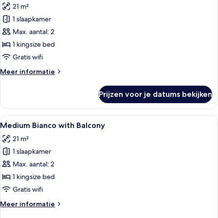
21 m²
voor
1 slaapkamer
Medium
Bianco
Max. aantal: 2
laden
1 kingsize bed
Gratis wifi
Meer
Meer informatie
details
over
Prijzen voor je datums bekijken
Medium
Bianco
Alle
Een moderne slaapkamer met een bed,
9
Medium Bianco with Balcony
foto's
21 m²
voor
1 slaapkamer
Medium
Bianco
Max. aantal: 2
with
1 kingsize bed
Balcony
Gratis wifi
laden
Meer
Meer informatie
details