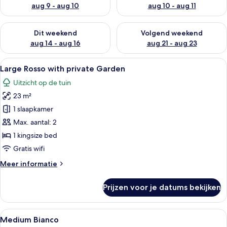
aug 9 - aug 10
aug 10 - aug 11
De beschikbaarheid controleren voor dit weekend aug 14 - au
De beschikbaarheid controler
Dit weekend
Volgend weekend
aug 14 - aug 16
aug 21 - aug 23
Alle
Een kamer met een bed, een eethoek e
6
Large Rosso with private Garden
foto's
Uitzicht op de tuin
voor
23 m²
Large
Rosso
1 slaapkamer
with
Max. aantal: 2
private
1 kingsize bed
Garden
Gratis wifi
laden
Meer
Meer informatie
details
over
Prijzen voor je datums bekijken
Large
Rosso
with
Alle
Een hotelkamer met een bed, een bank
11
private
Medium Bianco
foto's
Garden