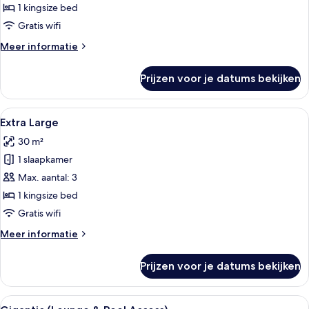
with
1 kingsize bed
Balcony
Gratis wifi
laden
Meer
Meer informatie
details
over
Prijzen voor je datums bekijken
Medium
Rosso
with
Alle
Een moderne kamer met een witte, ge
16
Balcony
Extra Large
foto's
30 m²
voor
1 slaapkamer
Extra
Large
Max. aantal: 3
laden
1 kingsize bed
Gratis wifi
Meer
Meer informatie
details
over
Prijzen voor je datums bekijken
Extra
Large
Alle
Een kamer met een rode, gestreept behan
11