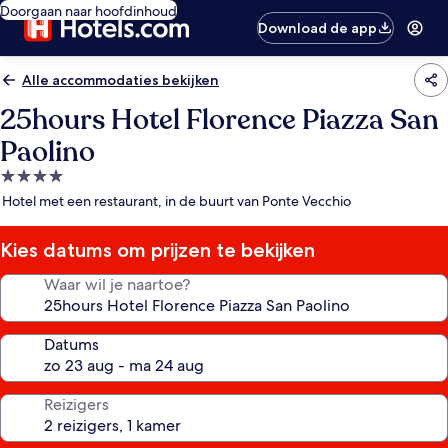
Doorgaan naar hoofdinhoud
Download de app
Alle accommodaties bekijken
25hours Hotel Florence Piazza San
Paolino
4.0-
sterrenaccommodatie
Hotel met een restaurant, in de buurt van Ponte Vecchio
Kies datums om prijzen te bekijken
Waar wil je naartoe?
Datums
Reizigers