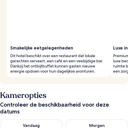
Smakelijke eetgelegenheden
Luxe in
Dit hotel beschikt over een restaurant dat lokale
Premium
gerechten serveert, een café en een veelzijdige bar.
luxe be
Dankzij het ontbijtbuffet kunnen gasten nieuwe
ruimte b
energie opdoen voor hun dagelijkse avonturen.
een zorg
Kameropties
Controleer de beschikbaarheid voor deze
datums
De beschikbaarheid controleren voor vanavond aug 9 - aug 1
De beschikbaarheid controler
Vandaag
Morgen