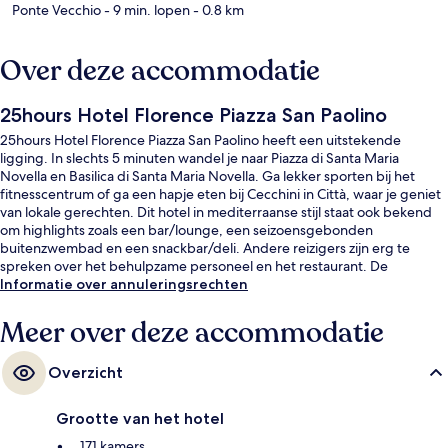
Ponte Vecchio
- 9 min. lopen
- 0.8 km
Over deze accommodatie
25hours Hotel Florence Piazza San Paolino
25hours Hotel Florence Piazza San Paolino heeft een uitstekende
ligging. In slechts 5 minuten wandel je naar Piazza di Santa Maria
Novella en Basilica di Santa Maria Novella. Ga lekker sporten bij het
fitnesscentrum of ga een hapje eten bij Cecchini in Città, waar je geniet
van lokale gerechten. Dit hotel in mediterraanse stijl staat ook bekend
om highlights zoals een bar/lounge, een seizoensgebonden
buitenzwembad en een snackbar/deli. Andere reizigers zijn erg te
spreken over het behulpzame personeel en het restaurant. De
accommodatie ligt op korte loopafstand van het openbaar vervoer: het
Informatie over annuleringsrechten
is 5 minuten lopen naar Tramhalte Unità en 6 minuten naar Alamanni -
Stazione Santa Maria Novella Tramhalte.
Meer over deze accommodatie
Overzicht
Grootte van het hotel
171 kamers