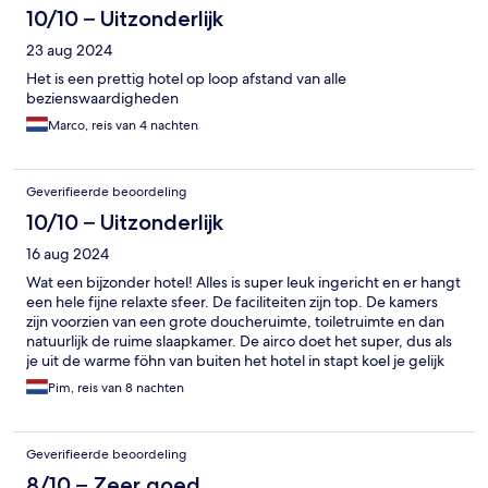
10/10 – Uitzonderlijk
23 aug 2024
Het is een prettig hotel op loop afstand van alle
bezienswaardigheden
Marco, reis van 4 nachten
Geverifieerde beoordeling
10/10 – Uitzonderlijk
16 aug 2024
Wat een bijzonder hotel! Alles is super leuk ingericht en er hangt
een hele fijne relaxte sfeer. De faciliteiten zijn top. De kamers
zijn voorzien van een grote doucheruimte, toiletruimte en dan
natuurlijk de ruime slaapkamer. De airco doet het super, dus als
je uit de warme föhn van buiten het hotel in stapt koel je gelijk
af. Daarnaast is het personeel ook nog een super vriendelijk en
Pim, reis van 8 nachten
staan ze letterlijk altijd voor je klaar. Het eten is heerlijk en het
ontbijtbuffet heeft veel om uit te kiezen (alles is lekker). Ook kan
je hier erg goed lunchen en dineren. Bij de receptie gaven ze
Geverifieerde beoordeling
ons ook gelijk tips voor goeie restaurants en deze waren
absoluut niet duur. Gemiddeld €12 per pizza. En dan natuurlijk
8/10 – Zeer goed