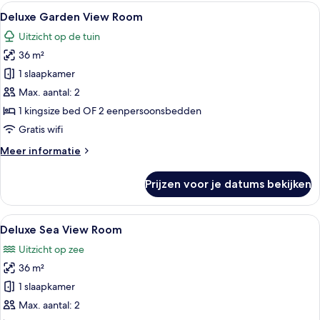
View
Alle
Hotelkamer met een groot bed, nachtk
6
Room
Deluxe Garden View Room
foto's
Uitzicht op de tuin
voor
36 m²
Deluxe
Garden
1 slaapkamer
View
Max. aantal: 2
Room
1 kingsize bed OF 2 eenpersoonsbedden
laden
Gratis wifi
Meer
Meer informatie
details
over
Prijzen voor je datums bekijken
Deluxe
Garden
View
Alle
Een balkon met een drieledig serveerp
6
Room
Deluxe Sea View Room
foto's
Uitzicht op zee
voor
36 m²
Deluxe
Sea
1 slaapkamer
View
Max. aantal: 2