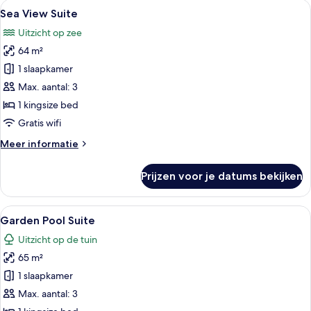
Alle
Een balkon met een zachte zithoek, ee
5
Pool
Sea View Suite
foto's
Suite
Uitzicht op zee
voor
64 m²
Sea
View
1 slaapkamer
Suite
Max. aantal: 3
laden
1 kingsize bed
Gratis wifi
Meer
Meer informatie
details
over
Prijzen voor je datums bekijken
Sea
View
Suite
Alle
Een ruime slaapkamer met een groot 
9
Garden Pool Suite
foto's
Uitzicht op de tuin
voor
65 m²
Garden
Pool
1 slaapkamer
Suite
Max. aantal: 3
laden