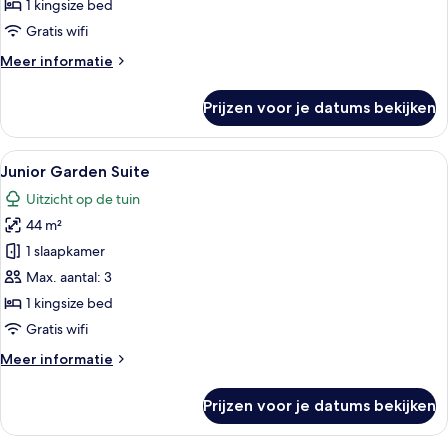
Room
1 kingsize bed
laden
Gratis wifi
Meer
Meer informatie
details
over
Prijzen voor je datums bekijken
Deluxe
Sea
View
Alle
Een moderne hotelkamer met een groo
5
Room
Junior Garden Suite
foto's
Uitzicht op de tuin
voor
44 m²
Junior
Garden
1 slaapkamer
Suite
Max. aantal: 3
laden
1 kingsize bed
Gratis wifi
Meer
Meer informatie
details
over
Prijzen voor je datums bekijken
Junior
Garden
Suite