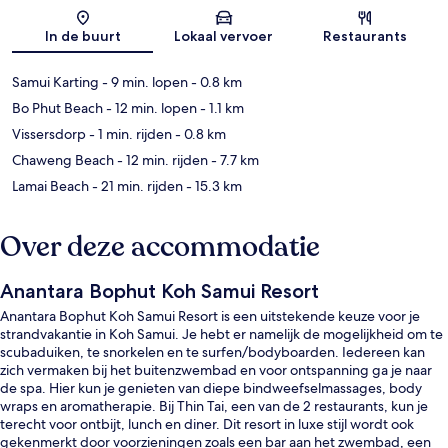
Kaart
In de buurt
Lokaal vervoer
Restaurants
Samui Karting
- 9 min. lopen
- 0.8 km
Bo Phut Beach
- 12 min. lopen
- 1.1 km
Vissersdorp
- 1 min. rijden
- 0.8 km
Chaweng Beach
- 12 min. rijden
- 7.7 km
Lamai Beach
- 21 min. rijden
- 15.3 km
Over deze accommodatie
Anantara Bophut Koh Samui Resort
Anantara Bophut Koh Samui Resort is een uitstekende keuze voor je
strandvakantie in Koh Samui. Je hebt er namelijk de mogelijkheid om te
scubaduiken, te snorkelen en te surfen/bodyboarden. Iedereen kan
zich vermaken bij het buitenzwembad en voor ontspanning ga je naar
de spa. Hier kun je genieten van diepe bindweefselmassages, body
wraps en aromatherapie. Bij Thin Tai, een van de 2 restaurants, kun je
terecht voor ontbijt, lunch en diner. Dit resort in luxe stijl wordt ook
gekenmerkt door voorzieningen zoals een bar aan het zwembad, een