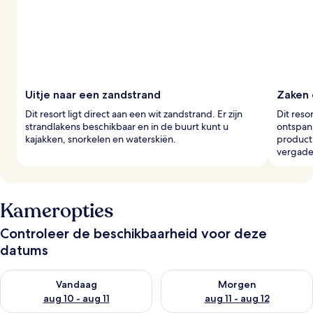
Uitje naar een zandstrand
Zaken 
Dit resort ligt direct aan een wit zandstrand. Er zijn
Dit reso
strandlakens beschikbaar en in de buurt kunt u
ontspan
kajakken, snorkelen en waterskiën.
producti
vergade
Kameropties
Controleer de beschikbaarheid voor deze
datums
De beschikbaarheid controleren voor vanavond aug 10 - aug 1
De beschikbaarheid controlere
Vandaag
Morgen
aug 10 - aug 11
aug 11 - aug 12