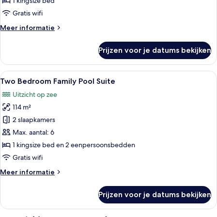
1 kingsize bed
Gratis wifi
Meer
Meer informatie
details
over
Prijzen voor je datums bekijken
Garden
Pool
Suite
Alle
Een moderne hotelkamer met een hemel
8
Two Bedroom Family Pool Suite
foto's
Uitzicht op zee
voor
114 m²
Two
Bedroom
2 slaapkamers
Family
Max. aantal: 6
Pool
1 kingsize bed en 2 eenpersoonsbedden
Suite
Gratis wifi
laden
Meer
Meer informatie
details
over
Prijzen voor je datums bekijken
Two
Bedroom
Family