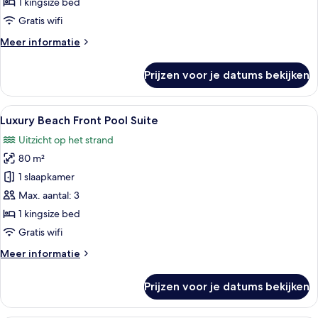
1 kingsize bed
Suite
Gratis wifi
laden
Meer
Meer informatie
details
over
Prijzen voor je datums bekijken
Luxury
Beach
Front
Alle
Een moderne hotelkamer met een bed, 
7
View
Luxury Beach Front Pool Suite
foto's
Suite
Uitzicht op het strand
voor
80 m²
Luxury
Beach
1 slaapkamer
Front
Max. aantal: 3
Pool
1 kingsize bed
Suite
Gratis wifi
laden
Meer
Meer informatie
details
over
Prijzen voor je datums bekijken
Luxury
Beach
Front