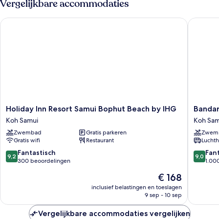
Vergelijkbare accommodaties
Pool
Suite
Holiday Inn Resort Samui Bophut Beach by IHG
Bandara 
Holiday
Bandara
Holiday Inn Resort Samui Bophut Beach by IHG
Bandar
Inn
Spa
Koh Samui
Koh Sam
Resort
Resort
Zwembad
Gratis parkeren
Zwem
Samui
&
Gratis wifi
Restaurant
Luchth
Bophut
Pool
Beach
Villas,
9.2
9.0
Fantastisch
Fan
9,2
9,0
by
Samui
van
van
300 beoordelingen
1.00
IHG
Koh
10,
10,
De
€ 168
Koh
Samui
Fantastisch,
Fantasti
prijs
Samui
300
1.000
inclusief belastingen en toeslagen
is
9 sep - 10 sep
beoordelingen
beoorde
€ 168
Vergelijkbare accommodaties vergelijken