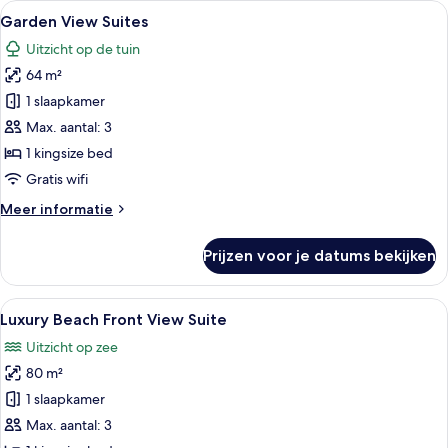
Alle
Een moderne woonkamer met een bank, 
6
Garden View Suites
foto's
Uitzicht op de tuin
voor
64 m²
Garden
View
1 slaapkamer
Suites
Max. aantal: 3
laden
1 kingsize bed
Gratis wifi
Meer
Meer informatie
details
over
Prijzen voor je datums bekijken
Garden
View
Suites
Alle
Een balkon met een bank, kussens en 
5
Luxury Beach Front View Suite
foto's
Uitzicht op zee
voor
80 m²
Luxury
Beach
1 slaapkamer
Front
Max. aantal: 3
View