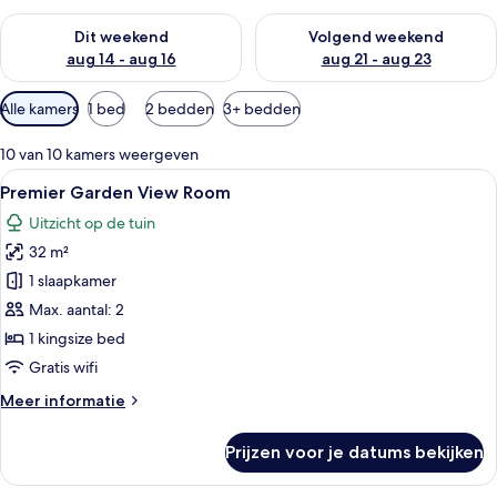
De beschikbaarheid controleren voor dit weekend aug 14 - au
De beschikbaarheid controler
Dit weekend
Volgend weekend
aug 14 - aug 16
aug 21 - aug 23
Beschikbare
Alle kamers
1 bed
2 bedden
3+ bedden
filters
voor
10 van 10 kamers weergeven
kamers
Alle
Een groot bed met houten frame, twee
5
Premier Garden View Room
foto's
Uitzicht op de tuin
voor
32 m²
Premier
Garden
1 slaapkamer
View
Max. aantal: 2
Room
1 kingsize bed
laden
Gratis wifi
Meer
Meer informatie
details
over
Prijzen voor je datums bekijken
Premier
Garden