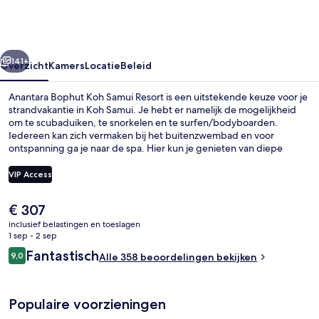
Samui
Resort
rige
Volgende
141+
Overzicht
Kamers
Locatie
Beleid
Anantara Bophut Koh Samui Resort is een uitstekende keuze voor je
strandvakantie in Koh Samui. Je hebt er namelijk de mogelijkheid
om te scubaduiken, te snorkelen en te surfen/bodyboarden.
Iedereen kan zich vermaken bij het buitenzwembad en voor
ontspanning ga je naar de spa. Hier kun je genieten van diepe
bindweefselmassages, body wraps en aromatherapie. Bij Thin Tai,
een van de 2 restaurants, kun je terecht voor ontbijt, lunch en diner.
VIP Access
Dit resort in luxe stijl wordt ook gekenmerkt door voorzieningen
zoals een bar aan het zwembad, een 24-uurs fitnesscentrum en een
De
€ 307
fitnesscentrum.
Een buitenzwembad, parasols voor s
huidige
inclusief belastingen en toeslagen
prijs
1 sep - 2 sep
is
Beoordelingen
Fantastisch
9,0
Alle 358 beoordelingen bekijken
€ 307
9,0 op 10 –
Populaire voorzieningen