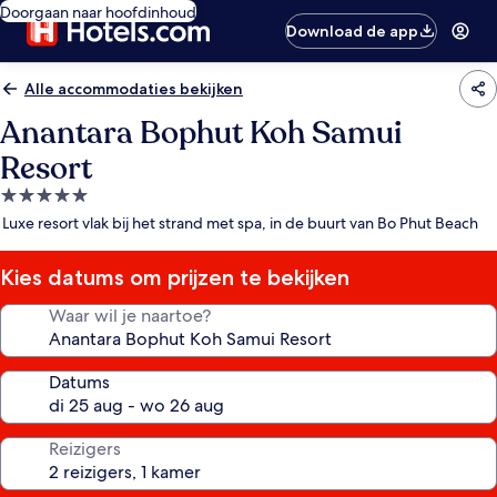
Doorgaan naar hoofdinhoud
Download de app
Alle accommodaties bekijken
Anantara Bophut Koh Samui
Resort
5.0-
sterrenaccommodatie
Luxe resort vlak bij het strand met spa, in de buurt van Bo Phut Beach
Kies datums om prijzen te bekijken
Waar wil je naartoe?
Datums
Reizigers