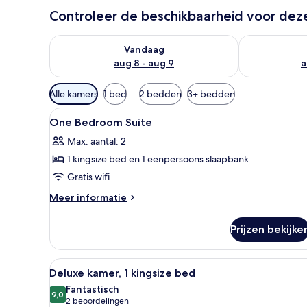
Controleer de beschikbaarheid voor de
De beschikbaarheid controleren voor vanavond aug 
De beschikbaa
Vandaag
aug 8 - aug 9
a
Beschikbare
Alle kamers
1 bed
2 bedden
3+ bedden
filters
Alle
Hypoallergeen beddengoed, d
voor
12
One Bedroom Suite
foto's
kamers
Max. aantal: 2
voor
1 kingsize bed en 1 eenpersoons slaapbank
One
Bedroom
Gratis wifi
Suite
Meer
Meer informatie
laden
details
over
Prijzen bekijke
One
Bedroom
Suite
Alle
Hotelkamer met groot bed, bure
5
Deluxe kamer, 1 kingsize bed
foto's
Fantastisch
voor
9,0
9,0 van 10
(2
2 beoordelingen