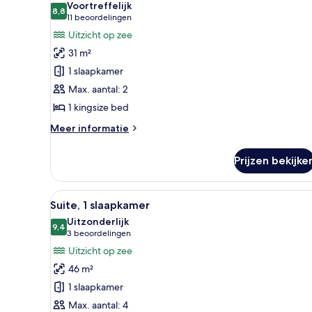
Voortreffelijk
voor
8,8
8,8 van 10
(11
11 beoordelingen
Executive
beoordelingen)
Uitzicht op zee
kamer,
31 m²
1
1 slaapkamer
kingsize
Max. aantal: 2
bed,
1 kingsize bed
uitzicht
op
Meer
Meer informatie
zee
details
over
laden
Prijzen bekijke
Executive
kamer,
1
Alle
Een moderne hotelkamer met ee
8
kingsize
Suite, 1 slaapkamer
foto's
bed,
Uitzonderlijk
uitzicht
voor
9,4
9,4 van 10
(3
3 beoordelingen
op
Suite,
beoordelingen)
Uitzicht op zee
zee
1
46 m²
slaapkamer
1 slaapkamer
laden
Max. aantal: 4