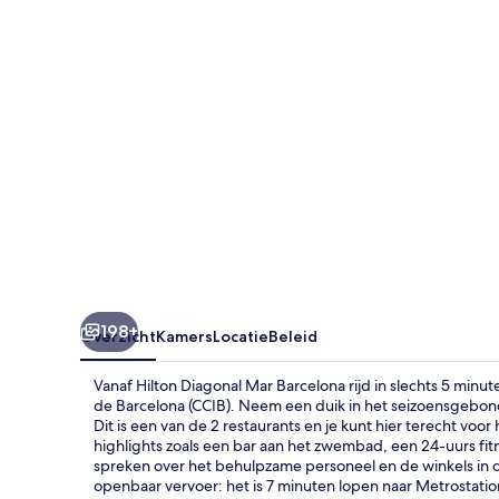
198+
Overzicht
Kamers
Locatie
Beleid
Vanaf Hilton Diagonal Mar Barcelona rijd in slechts 5 min
de Barcelona (CCIB). Neem een duik in het seizoensgebon
Dit is een van de 2 restaurants en je kunt hier terecht voor 
highlights zoals een bar aan het zwembad, een 24-uurs fit
spreken over het behulpzame personeel en de winkels in d
openbaar vervoer: het is 7 minuten lopen naar Metrostati