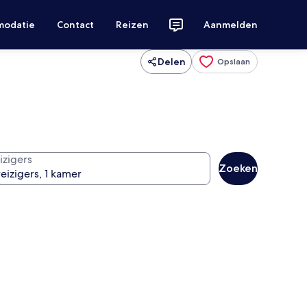
modatie
Contact
Reizen
Aanmelden
Delen
Opslaan
izigers
Zoeken