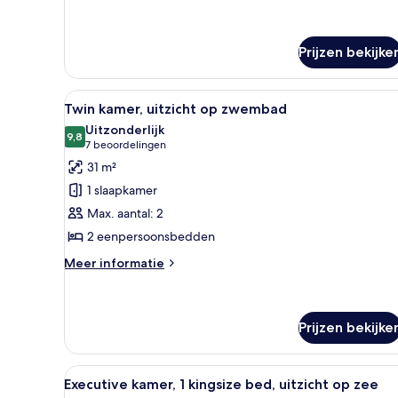
details
zwembad
over
laden
Kamer,
1
Prijzen bekijke
kingsize
bed,
Alle
Een hotelkamer met twee bedden
uitzicht
9
Twin kamer, uitzicht op zwembad
op
foto's
Uitzonderlijk
zwembad
voor
9,8
9,8 van 10
(7
7 beoordelingen
Twin
beoordelingen)
31 m²
kamer,
1 slaapkamer
uitzicht
Max. aantal: 2
op
2 eenpersoonsbedden
zwembad
laden
Meer
Meer informatie
details
over
Twin
kamer,
Prijzen bekijke
uitzicht
op
Alle
Een hotelkamer met een groot b
zwembad
7
Executive kamer, 1 kingsize bed, uitzicht op zee
foto's