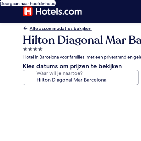
Doorgaan naar hoofdinhoud
Alle accommodaties bekijken
Hilton Diagonal Mar B
4.0-
sterrenaccommodatie
Hotel in Barcelona voor families, met een privéstrand en g
Kies datums om prijzen te bekijken
Waar wil je naartoe?
Fotogalerie
voor
Hilton
Diagonal
Mar
Barcelona