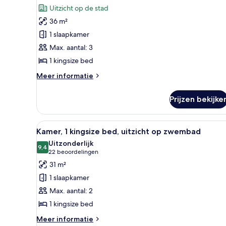
Deluxe
beoordelingen)
Uitzicht op de stad
kamer,
36 m²
1
1 slaapkamer
kingsize
Max. aantal: 3
bed
1 kingsize bed
laden
Meer
Meer informatie
details
over
Prijzen bekijke
Deluxe
kamer,
1
Alle
Een hotelkamer met een groot b
8
kingsize
Kamer, 1 kingsize bed, uitzicht op zwembad
foto's
bed
Uitzonderlijk
voor
9,4
9,4 van 10
(22
22 beoordelingen
Kamer,
beoordelingen)
31 m²
1
1 slaapkamer
kingsize
Max. aantal: 2
bed,
1 kingsize bed
uitzicht
op
Meer
Meer informatie