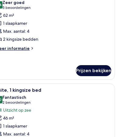
Zeer goed
oor
4
8,4 van 10
(5
5 beoordelingen
eluxe
beoordelingen)
62 m²
amer,
1 slaapkamer
amers
Max. aantal: 4
et
2 kingsize bedden
ussendeur
Family)
eer
er informatie
tails
aden
er
luxe
mer,
Prijzen bekijken
mers
et
tafeltje, een stoel, een lamp, en uitzicht op zee en stadszicht door grote ra
le
Hotelkamer met een groot bed, een bureau, ee
ssendeur
7
ite, 1 kingsize bed
amily)
oto's
Fantastisch
oor
0
9,0 van 10
(2
2 beoordelingen
ite,
beoordelingen)
Uitzicht op zee
46 m²
ingsize
1 slaapkamer
ed
Max. aantal: 4
aden