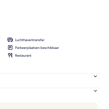
; ze serveren er ontbijt, lunch en diner
Luchthaventransfer
Parkeerplaatsen beschikbaar
Restaurant