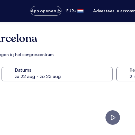
•
App openen
EUR
Adverteer je accom
arcelona
elegen bij het congrescentrum
Datums
Re