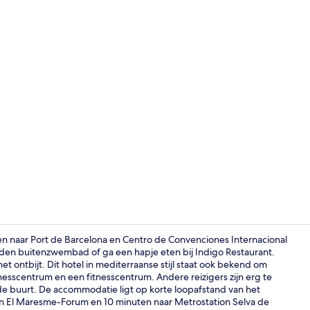
Video van m
uten naar Port de Barcelona en Centro de Convenciones Internacional
den buitenzwembad of ga een hapje eten bij Indigo Restaurant.
het ontbijt. Dit hotel in mediterraanse stijl staat ook bekend om
Suite, 1 king
nesscentrum en een fitnesscentrum. Andere reizigers zijn erg te
e buurt. De accommodatie ligt op korte loopafstand van het
on El Maresme-Forum en 10 minuten naar Metrostation Selva de