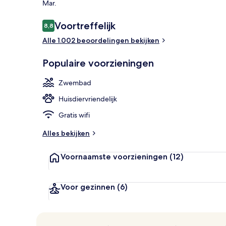
Mar.
Beoordelingen
Voortreffelijk
8,8
8,8 op 10 –
2 restaurants
Alle 1.002 beoordelingen bekijken
Populaire voorzieningen
Zwembad
Huisdiervriendelijk
Gratis wifi
Alles bekijken
Voornaamste voorzieningen
(12)
Voor gezinnen
(6)