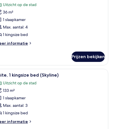
amer,
beoordelingen)
Uitzicht op de stad
36 m²
ingsize
1 slaapkamer
ed
Max. aantal: 4
aden
1 kingsize bed
eer
er informatie
tails
er
Prijzen bekijken
mer,
ngsize
 bed, een nachtkastje, een bureau en een ronde tafel.
le
Een moderne eetruimte met uitzicht over de st
15
ed
ite, 1 kingsize bed (Skyline)
oto's
Uitzicht op de stad
oor
133 m²
ite,
1 slaapkamer
ingsize
Max. aantal: 3
ed
1 kingsize bed
Skyline)
eer
er informatie
aden
tails