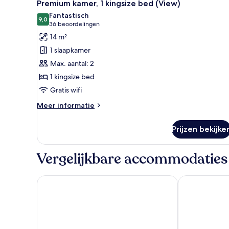
18
Premium kamer, 1 kingsize bed (View)
foto's
Fantastisch
voor
9,0
9,0 van 10
(36
36 beoordelingen
Premium
beoordelingen)
14 m²
kamer,
1 slaapkamer
1
Max. aantal: 2
kingsize
1 kingsize bed
bed
Gratis wifi
(View)
laden
Meer
Meer informatie
details
over
Prijzen bekijke
Premium
kamer,
1
Vergelijkbare accommodaties
kingsize
bed
(View)
Comfort Inn & Suites Downtown Brickell - Port of 
Eurostars Lan