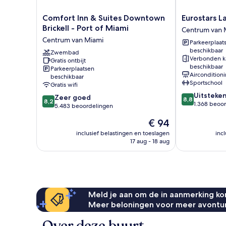
Comfort
Eurostars
Comfort Inn & Suites Downtown
Eurostars L
Inn
Langford
Brickell - Port of Miami
Centrum van 
&
Centrum
Centrum van Miami
Parkeerplaat
Suites
van
beschikbaar
Downtown
Zwembad
Miami
Verbonden k
Gratis ontbijt
Brickell
beschikbaar
Parkeerplaatsen
-
Aircondition
beschikbaar
Port
Sportschool
Gratis wifi
of
8.8
Uitsteke
8.2
Zeer goed
Miami
8,8
8,2
van
1.368 beoo
van
5.483 beoordelingen
Centrum
10,
10,
van
De
€ 94
Uitstekend,
Zeer
Miami
prijs
1.368
goed,
inclusief belastingen en toeslagen
inc
is
beoordelinge
17 aug - 18 aug
5.483
€ 94
beoordelingen
Meld je aan om de in aanmerking kom
Meer beloningen voor meer avontu
Over deze buurt