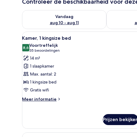
Controleer de beschikbaarheid voor de
De beschikbaarheid controleren voor vanavond aug 1
De beschikbaa
Vandaag
aug 10 - aug 11
a
Alle
Een moderne hotelkamer met e
12
Kamer, 1 kingsize bed
foto's
Voortreffelijk
voor
8,6
8,6 van 10
(35
35 beoordelingen
Kamer,
beoordelingen)
14 m²
1
1 slaapkamer
kingsize
Max. aantal: 2
bed
1 kingsize bed
laden
Gratis wifi
Meer
Meer informatie
details
over
Kamer,
Prijzen bekijke
1
kingsize
bed
Alle
Een moderne hotelkamer met ee