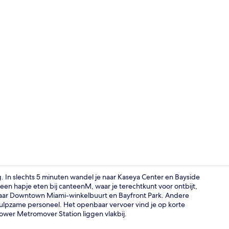
Premium kame
. In slechts 5 minuten wandel je naar Kaseya Center en Bayside
n hapje eten bij canteenM, waar je terechtkunt voor ontbijt,
n naar Downtown Miami-winkelbuurt en Bayfront Park. Andere
Lobby
hulpzame personeel. Het openbaar vervoer vind je op korte
wer Metromover Station liggen vlakbij.