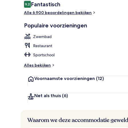
Beoordelingen
Fantastisch
9,2
9,2 op 10 –
Alle 6.900 beoordelingen bekijken
Een buitenz
Populaire voorzieningen
Zwembad
Restaurant
Sportschool
Alles bekijken
Voornaamste voorzieningen
(12)
Net als thuis
(6)
Waarom we deze accommodatie geweld