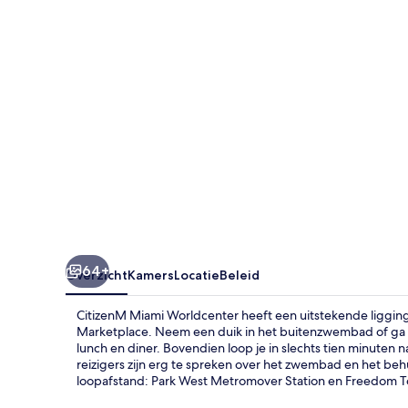
64+
Overzicht
Kamers
Locatie
Beleid
CitizenM Miami Worldcenter heeft een uitstekende ligging
Marketplace. Neem een duik in het buitenzwembad of ga ee
lunch en diner. Bovendien loop je in slechts tien minute
reizigers zijn erg te spreken over het zwembad en het be
loopafstand: Park West Metromover Station en Freedom To