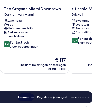
The
citizenM
The Grayson Miami Downtown
citizenM Miami Brick
Grayson
Miami
Centrum van Miami
Brickell
Miami
Brickell
Zwembad
Zwembad
Downtown
Brickell
Spa
Gratis wifi
Centrum
Huisdiervriendelijk
Restaurant
van
Parkeerplaatsen
Airconditioning
Miami
beschikbaar
9.2
Fantastisch
9,2
9.0
Fantastisch
van
3.489 beoordelingen
9,0
van
2.067 beoordelingen
10,
10,
Fantastisch,
Fantastisch,
3.489
De
€ 117
2.067
beoordelingen
prijs
beoordelingen
inclusief belastingen en toeslagen
inclusief belast
is
31 aug - 1 sep
€ 117
Aanmelden
Registreer je nu, gratis en voor niets