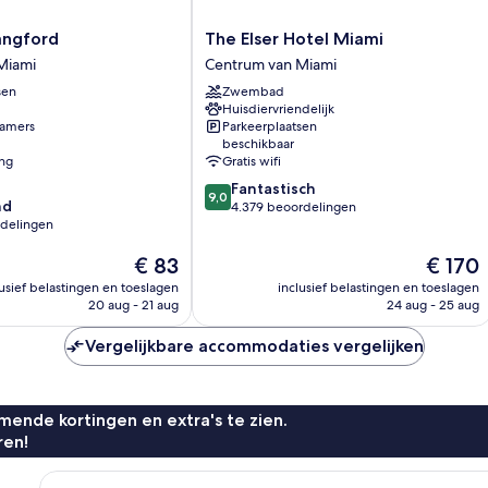
The
angford
The Elser Hotel Miami
Elser
Miami
Centrum van Miami
Hotel
sen
Zwembad
Miami
Huisdiervriendelijk
Centrum
amers
Parkeerplaatsen
van
beschikbaar
Miami
ing
Gratis wifi
9.0
Fantastisch
9,0
nd
van
4.379 beoordelingen
rdelingen
10,
Fantastisch,
De
De
€ 83
€ 170
4.379
prijs
prijs
beoordelingen
lusief belastingen en toeslagen
inclusief belastingen en toeslagen
is
is
n
20 aug - 21 aug
24 aug - 25 aug
€ 83
€ 170
Vergelijkbare accommodaties vergelijken
ende kortingen en extra's te zien.
ren!