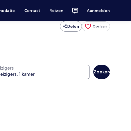
modatie
Contact
Reizen
Aanmelden
Delen
Opslaan
izigers
Zoeken