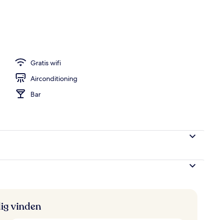
wembad, parasols voor strand/zwembad
Gratis wifi
Airconditioning
Bar
ig vinden