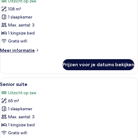
Uitzicht op zee
voor
108 m²
Presidentiële
suite
1 slaapkamer
laden
Max. aantal: 3
1 kingsize bed
Gratis wifi
Meer
Meer informatie
details
over
Prijzen voor je datums bekijken
Presidentiële
suite
Alle
Een ruime slaapkamer met een groot 
5
Senior suite
foto's
Uitzicht op zee
voor
65 m²
Senior
suite
1 slaapkamer
laden
Max. aantal: 3
1 kingsize bed
Gratis wifi