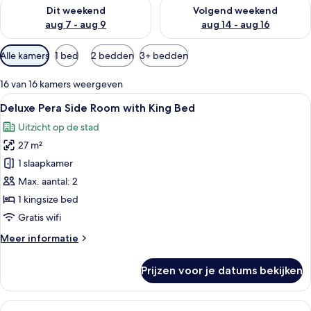
De beschikbaarheid controleren voor dit weekend aug 7 - aug
De beschikbaarheid controler
Dit weekend
Volgend weekend
aug 7 - aug 9
aug 14 - aug 16
Beschikbare
Alle kamers
1 bed
2 bedden
3+ bedden
filters
voor
16 van 16 kamers weergeven
kamers
Alle
Een hotelkamer met een groot bed, tw
5
Deluxe Pera Side Room with King Bed
foto's
Uitzicht op de stad
voor
27 m²
Deluxe
Pera
1 slaapkamer
Side
Max. aantal: 2
Room
1 kingsize bed
with
Gratis wifi
King
Meer
Meer informatie
Bed
details
laden
over
Prijzen voor je datums bekijken
Deluxe
Pera
Side
Alle
Een hotelkamer met twee bedden, een 