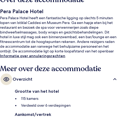
Pera Palace Hotel
Pera Palace Hotel heeft een fantastische ligging op slechts 5 minuten
lopen van Istiklal Caddesi en Museum Pera. Ga een hapje eten bij het
restaurant en bezoek de spa voor verwennerijen zoals diepe
bindweefselmassages, body wraps en gezichtsbehandelingen. Dit
hotel in luxe stijl mag ook een binnenzwembad, een bar/lounge en een
fitnesscentrum tot de hoogtepunten rekenen. Andere reizigers raden
de accommodatie aan vanwege het behulpzame personeel en het
ontbijt. De accommodatie ligt op korte loopafstand van het openbaar
vervoer: het is 4 minuten lopen naar Metrostation Sishane-Zemin en 10
Informatie over annuleringsrechten
minuten naar Station Tophane.
Meer over deze accommodatie
Overzicht
Grootte van het hotel
115 kamers
Verdeeld over 6 verdiepingen
Aankomst/vertrek