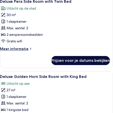
9
Room
Deluxe Pera Side Room with Twin Bed
foto's
with
Uitzicht op de stad
King
voor
Bed
30 m²
Deluxe
Pera
1 slaapkamer
Side
Max. aantal: 2
Room
2 eenpersoonsbedden
with
Gratis wifi
Twin
Meer
Meer informatie
Bed
details
laden
over
Prijzen voor je datums bekijken
Deluxe
Pera
Side
Alle
Hotelkamer met een groot bed, twee b
5
Room
Deluxe Golden Horn Side Room with King Bed
foto's
with
Uitzicht op zee
Twin
voor
Bed
27 m²
Deluxe
Golden
1 slaapkamer
Horn
Max. aantal: 2
Side
1 kingsize bed