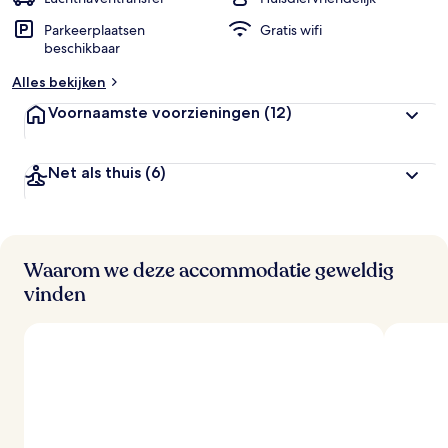
Parkeerplaatsen
Gratis wifi
b
beschikbaar
e
o
Alles bekijken
o
r
Voornaamste voorzieningen
(12)
d
e
l
Net als thuis
(6)
i
n
g
e
n
Waarom we deze accommodatie geweldig
v
vinden
a
n
r
e
i
z
i
g