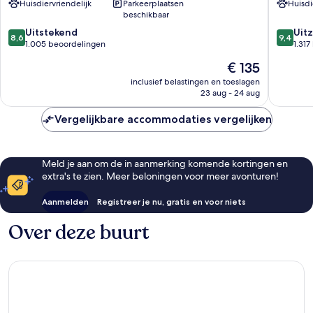
Huisdiervriendelijk
Parkeerplaatsen
Huisdi
Beşiktaş
beschikbaar
8.6
9.4
Uitstekend
Uitz
8,6
9,4
van
van
1.005 beoordelingen
1.31
10,
10,
De
€ 135
Uitstekend,
Uitzonder
prijs
1.005
1.317
inclusief belastingen en toeslagen
is
23 aug - 24 aug
beoordelingen
beoorde
€ 135
Vergelijkbare accommodaties vergelijken
Meld je aan om de in aanmerking komende kortingen en
extra's te zien. Meer beloningen voor meer avonturen!
Aanmelden
Registreer je nu, gratis en voor niets
Over deze buurt