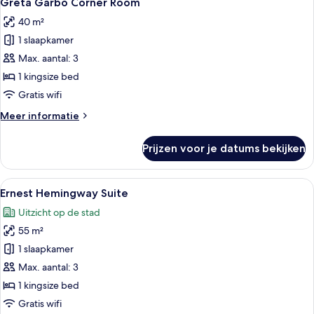
Greta Garbo Corner Room
foto's
Room
40 m²
with
voor
Twin
1 slaapkamer
Greta
Bed
Garbo
Max. aantal: 3
Corner
1 kingsize bed
Room
Gratis wifi
laden
Meer
Meer informatie
details
over
Prijzen voor je datums bekijken
Greta
Garbo
Corner
Alle
Een hotelkamer met een groot bed, tw
6
Room
Ernest Hemingway Suite
foto's
Uitzicht op de stad
voor
55 m²
Ernest
Hemingway
1 slaapkamer
Suite
Max. aantal: 3
laden
1 kingsize bed
Gratis wifi