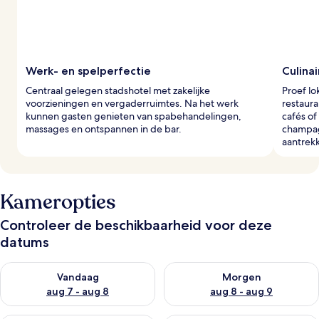
e
r
s
Werk- en spelperfectie
Culina
Centraal gelegen stadshotel met zakelijke
Proef lo
voorzieningen en vergaderruimtes. Na het werk
restaura
kunnen gasten genieten van spabehandelingen,
cafés of
massages en ontspannen in de bar.
champag
aantrekk
Kameropties
Controleer de beschikbaarheid voor deze
datums
De beschikbaarheid controleren voor vanavond aug 7 - aug 8
De beschikbaarheid controler
Vandaag
Morgen
aug 7 - aug 8
aug 8 - aug 9