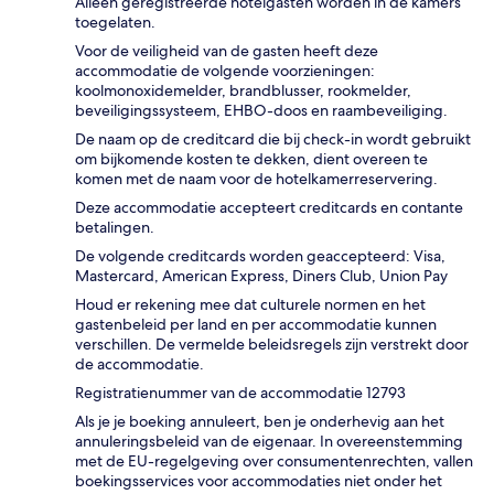
Alleen geregistreerde hotelgasten worden in de kamers
toegelaten.
Voor de veiligheid van de gasten heeft deze
accommodatie de volgende voorzieningen:
koolmonoxidemelder, brandblusser, rookmelder,
beveiligingssysteem, EHBO-doos en raambeveiliging.
De naam op de creditcard die bij check-in wordt gebruikt
om bijkomende kosten te dekken, dient overeen te
komen met de naam voor de hotelkamerreservering.
Deze accommodatie accepteert creditcards en contante
betalingen.
De volgende creditcards worden geaccepteerd: Visa,
Mastercard, American Express, Diners Club, Union Pay
Houd er rekening mee dat culturele normen en het
gastenbeleid per land en per accommodatie kunnen
verschillen. De vermelde beleidsregels zijn verstrekt door
de accommodatie.
Registratienummer van de accommodatie 12793
Als je je boeking annuleert, ben je onderhevig aan het
annuleringsbeleid van de eigenaar. In overeenstemming
met de EU-regelgeving over consumentenrechten, vallen
boekingsservices voor accommodaties niet onder het