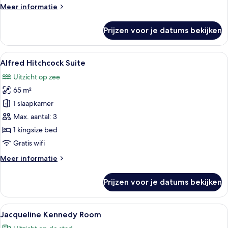
Meer
Meer informatie
details
over
Prijzen voor je datums bekijken
Senior
suite
Alle
Een slaapkamer met een groot bed, twe
6
Alfred Hitchcock Suite
foto's
Uitzicht op zee
voor
65 m²
Alfred
Hitchcock
1 slaapkamer
Suite
Max. aantal: 3
laden
1 kingsize bed
Gratis wifi
Meer
Meer informatie
details
over
Prijzen voor je datums bekijken
Alfred
Hitchcock
Suite
Alle
Een hotelkamer met een groot bed, een
4
Jacqueline Kennedy Room
foto's