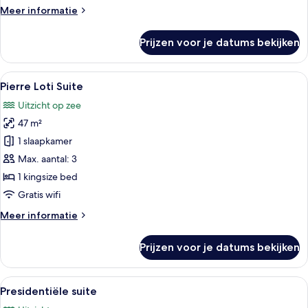
Meer
Meer informatie
details
over
Prijzen voor je datums bekijken
Ernest
Hemingway
Suite
Alle
Een hotelkamer met een groot bed, een
6
Pierre Loti Suite
foto's
Uitzicht op zee
voor
47 m²
Pierre
Loti
1 slaapkamer
Suite
Max. aantal: 3
laden
1 kingsize bed
Gratis wifi
Meer
Meer informatie
details
over
Prijzen voor je datums bekijken
Pierre
Loti
Suite
Alle
Een ruime slaapkamer met een groot be
5
Presidentiële suite
foto's