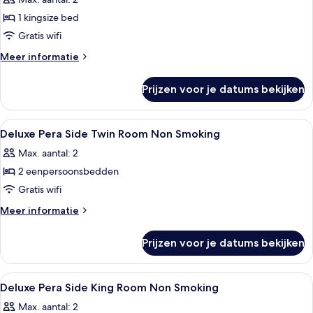
voor
1 kingsize bed
Mata
Hari
Gratis wifi
Suite
Meer
Meer informatie
laden
details
over
Prijzen voor je datums bekijken
Mata
Hari
Suite
Alle
Een hotelkamer met twee bedden, een 
11
Deluxe Pera Side Twin Room Non Smoking
foto's
Max. aantal: 2
voor
2 eenpersoonsbedden
Deluxe
Pera
Gratis wifi
Side
Meer
Meer informatie
Twin
details
over
Room
Prijzen voor je datums bekijken
Deluxe
Non
Pera
Smoking
Side
Alle
Een net opgemaakt bed met twee kusse
8
laden
Twin
Deluxe Pera Side King Room Non Smoking
foto's
Room
Max. aantal: 2
Non
voor