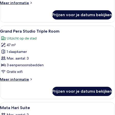
Meer
Meer informatie
details
over
Prijzen voor je datums bekijken
Grand
Pera
Triple
Alle
Een hotelkamer met drie bedden, een 
7
Room
Grand Pera Studio Triple Room
foto's
Uitzicht op de stad
voor
47 m²
Grand
Pera
1 slaapkamer
Studio
Max. aantal: 3
Triple
3 eenpersoonsbedden
Room
Gratis wifi
laden
Meer
Meer informatie
details
over
Prijzen voor je datums bekijken
Grand
Pera
Studio
Alle
Een slaapkamer met een bed, nachtkast
5
Triple
Mata Hari Suite
foto's
Room
Max. aantal: 2