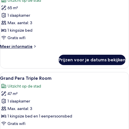
Uitzicht op de stad
voor
65 m²
Jacqueline
Kennedy
1 slaapkamer
Room
Max. aantal: 3
laden
1 kingsize bed
Gratis wifi
Meer
Meer informatie
details
over
Prijzen voor je datums bekijken
Jacqueline
Kennedy
Room
Alle
Een hotelkamer met twee bedden, een 
5
Grand Pera Triple Room
foto's
Uitzicht op de stad
voor
47 m²
Grand
Pera
1 slaapkamer
Triple
Max. aantal: 3
Room
1 kingsize bed en 1 eenpersoonsbed
laden
Gratis wifi