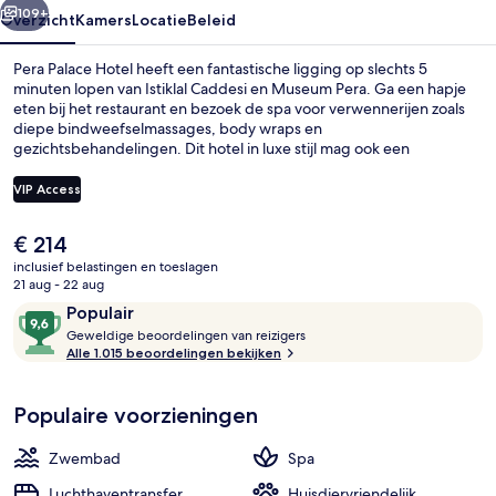
109+
Overzicht
Kamers
Locatie
Beleid
Pera Palace Hotel heeft een fantastische ligging op slechts 5
minuten lopen van Istiklal Caddesi en Museum Pera. Ga een hapje
eten bij het restaurant en bezoek de spa voor verwennerijen zoals
diepe bindweefselmassages, body wraps en
gezichtsbehandelingen. Dit hotel in luxe stijl mag ook een
binnenzwembad, een bar/lounge en een fitnesscentrum tot de
hoogtepunten rekenen. Andere reizigers raden de accommodatie
VIP Access
aan vanwege het behulpzame personeel en het ontbijt. De
accommodatie ligt op korte loopafstand van het openbaar vervoer:
De
€ 214
het is 4 minuten lopen naar Metrostation Sishane-Zemin en 10
Lobby
huidige
minuten naar Station Tophane.
inclusief belastingen en toeslagen
prijs
21 aug - 22 aug
is
Beoordelingen
9,6
Populair
€ 214
G
van
Geweldige beoordelingen van reizigers
e
Alle 1.015 beoordelingen bekijken
10,
w
Populair
e
Populaire voorzieningen
l
d
i
Zwembad
Spa
g
e
Luchthaventransfer
Huisdiervriendelijk