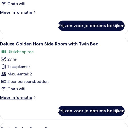
Room
Gratis wifi
with
Meer
Meer informatie
King
details
Bed
over
Prijzen voor je datums bekijken
laden
Deluxe
Golden
Horn
Alle
Een hotelkamer met twee bedden, een 
5
Side
Deluxe Golden Horn Side Room with Twin Bed
foto's
Room
Uitzicht op zee
with
voor
King
27 m²
Deluxe
Bed
Golden
1 slaapkamer
Horn
Max. aantal: 2
Side
2 eenpersoonsbedden
Room
Gratis wifi
with
Meer
Meer informatie
Twin
details
Bed
over
Prijzen voor je datums bekijken
laden
Deluxe
Golden
Horn
Alle
Een slaapkamer met een groot bed, tw
7
Side