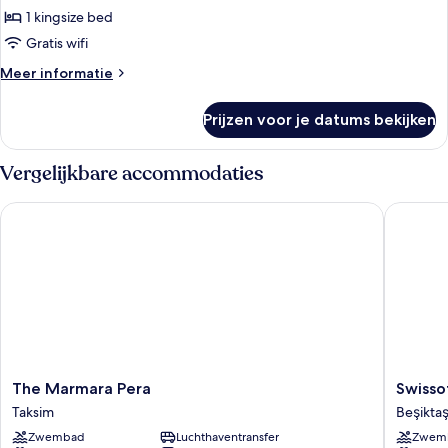
Smoking
1 kingsize bed
Deluxe
Pera
Gratis wifi
Side
Meer
Meer informatie
King
details
over
Room
Prijzen voor je datums bekijken
Deluxe
Non
Pera
Smoking
Side
Vergelijkbare accommodaties
laden
King
Room
The Marmara Pera
Swissote
Non
Smoking
The
Swissote
The Marmara Pera
Swisso
Marmara
The
Taksim
Beşikta
Pera
Bosphor
Zwembad
Luchthaventransfer
Zwem
Taksim
Istanbul