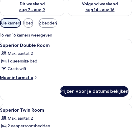
De beschikbaarheid controleren voor dit weekend aug 7 - aug
De beschikbaarheid controler
Dit weekend
Volgend weekend
aug 7 - aug 9
aug 14 - aug 16
Beschikbare
Alle kamers
1 bed
2 bedden
filters
voor
16 van 16 kamers weergeven
kamers
Alle
Hypoallergeen beddengoed, een miniba
7
Superior Double Room
foto's
Max. aantal: 2
voor
1 queensize bed
Superior
Double
Gratis wifi
Room
Meer
Meer informatie
laden
details
over
Prijzen voor je datums bekijken
Superior
Double
Room
Alle
Hypoallergeen beddengoed, een miniba
5
Superior Twin Room
foto's
Max. aantal: 2
voor
2 eenpersoonsbedden
Superior