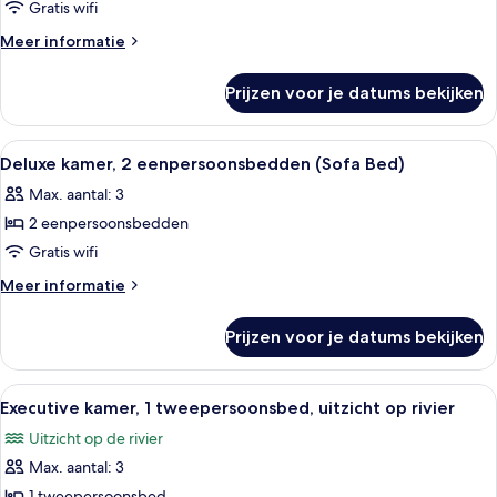
kamer
Gratis wifi
laden
Meer
Meer informatie
details
over
Prijzen voor je datums bekijken
Deluxe
kamer
Alle
Een hotelkamer met een groot bed, ee
7
Deluxe kamer, 2 eenpersoonsbedden (Sofa Bed)
foto's
Max. aantal: 3
voor
2 eenpersoonsbedden
Deluxe
kamer,
Gratis wifi
2
Meer
Meer informatie
eenpersoonsbedden
details
over
(Sofa
Prijzen voor je datums bekijken
Deluxe
Bed)
kamer,
laden
2
Alle
Hotelkamer met een groot bed, een bure
6
eenpersoonsbedden
Executive kamer, 1 tweepersoonsbed, uitzicht op rivier
foto's
(Sofa
Uitzicht op de rivier
Bed)
voor
Max. aantal: 3
Executive
1 tweepersoonsbed