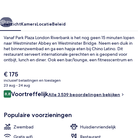
rige
Volgende
121+
Overzicht
Kamers
Locatie
Beleid
Vanaf Park Plaza London Riverbank is het nog geen 15 minuten lopen
naar Westminster Abbey en Westminster Bridge. Neem een duik in
het binnenzwembad en ga een hapje eten bij Chino Latino. Dit
restaurant serveert internationale gerechten en is geopend voor
ontbijt, lunch en diner. Ook een bar/lounge, een fitnesscentrum en
een sauna mogen tot de hoogtepunten worden gerekend. Andere
reizigers raden de accommodatie aan vanwege het zwembad en
De
€ 175
het behulpzame personeel. Het openbaar vervoer vind je vlakbij:
huidige
inclusief belastingen en toeslagen
het is maar 14 lopen naar Lambeth North Underground Station.
prijs
23 aug - 24 aug
Hypoallergeen beddengoed, een miniba
is
Beoordelingen
Voortreffelijk
8,8
Alle 3.539 beoordelingen bekijken
€ 175
8,8 op 10 –
Populaire voorzieningen
Zwembad
Huisdiervriendelijk
Gratis wifi
Restaurant