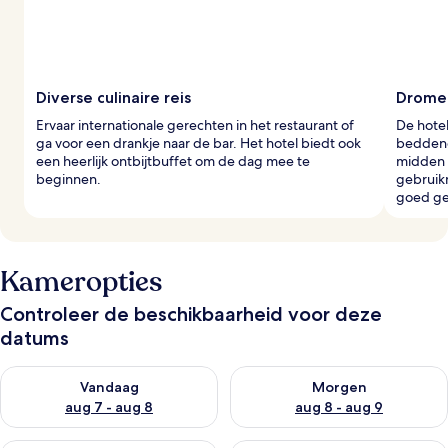
Diverse culinaire reis
Dromer
Ervaar internationale gerechten in het restaurant of
De hotel
ga voor een drankje naar de bar. Het hotel biedt ook
beddeng
een heerlijk ontbijtbuffet om de dag mee te
midden i
beginnen.
gebruik
goed ge
Kameropties
Controleer de beschikbaarheid voor deze
datums
De beschikbaarheid controleren voor vanavond aug 7 - aug 8
De beschikbaarheid controler
Vandaag
Morgen
aug 7 - aug 8
aug 8 - aug 9