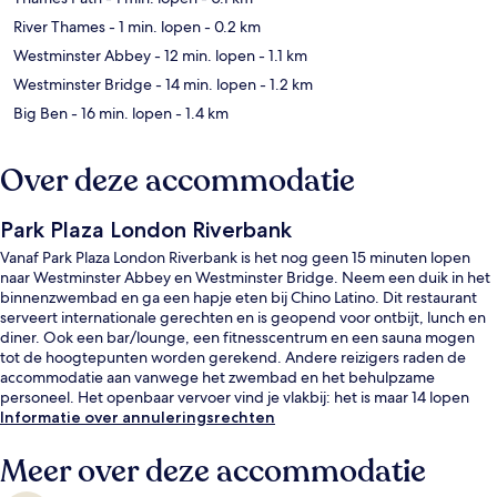
River Thames
- 1 min. lopen
- 0.2 km
Westminster Abbey
- 12 min. lopen
- 1.1 km
Westminster Bridge
- 14 min. lopen
- 1.2 km
Big Ben
- 16 min. lopen
- 1.4 km
Over deze accommodatie
Park Plaza London Riverbank
Vanaf Park Plaza London Riverbank is het nog geen 15 minuten lopen
naar Westminster Abbey en Westminster Bridge. Neem een duik in het
binnenzwembad en ga een hapje eten bij Chino Latino. Dit restaurant
serveert internationale gerechten en is geopend voor ontbijt, lunch en
diner. Ook een bar/lounge, een fitnesscentrum en een sauna mogen
tot de hoogtepunten worden gerekend. Andere reizigers raden de
accommodatie aan vanwege het zwembad en het behulpzame
personeel. Het openbaar vervoer vind je vlakbij: het is maar 14 lopen
naar Lambeth North Underground Station.
Informatie over annuleringsrechten
Meer over deze accommodatie