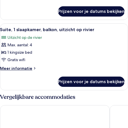
uitzicht
details
op
over
Prijzen voor je datums bekijken
Suite,
rivier
1
(Kitchenette)
slaapkamer,
Alle
Een moderne hotelkamer met een groo
laden
7
balkon,
Suite, 1 slaapkamer, balkon, uitzicht op rivier
foto's
uitzicht
Uitzicht op de rivier
op
voor
rivier
Max. aantal: 4
Suite,
(Kitchenette)
1
1 kingsize bed
slaapkamer,
Gratis wifi
balkon,
Meer
Meer informatie
uitzicht
details
op
over
Prijzen voor je datums bekijken
Suite,
rivier
1
laden
slaapkamer,
Vergelijkbare accommodaties
balkon,
uitzicht
Park Plaza London Waterloo
Park Pla
op
rivier