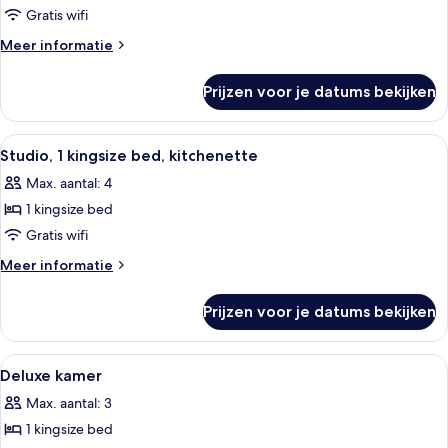
Sofa
Gratis wifi
Bed-
Meer
Meer informatie
1
details
Double
over
Prijzen voor je datums bekijken
Studio
laden
Room-
Sofa
Alle
Een moderne keuken met houten kastj
9
Bed-
Studio, 1 kingsize bed, kitchenette
foto's
1
Max. aantal: 4
Double
voor
1 kingsize bed
Studio,
1
Gratis wifi
kingsize
Meer
Meer informatie
bed,
details
over
kitchenette
Prijzen voor je datums bekijken
Studio,
laden
1
kingsize
Alle
Een hotelkamer met een groot bed, ee
5
bed,
Deluxe kamer
foto's
kitchenette
Max. aantal: 3
voor
1 kingsize bed
Deluxe