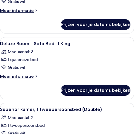
Twin
Gratis wifi
Room
Meer
Meer informatie
laden
details
over
Prijzen voor je datums bekijken
Superior
Twin
Room
Alle
Hypoallergeen beddengoed, een miniba
8
Deluxe Room - Sofa Bed -1 King
foto's
Max. aantal: 3
voor
1 queensize bed
Deluxe
Room
Gratis wifi
-
Meer
Meer informatie
Sofa
details
over
Bed
Prijzen voor je datums bekijken
Deluxe
-1
Room
King
-
Alle
Een hotelkamer met een groot bed, een
7
laden
Sofa
Superior kamer, 1 tweepersoonsbed (Double)
foto's
Bed
Max. aantal: 2
-1
voor
King
1 tweepersoonsbed
Superior
kamer,
Gratis wifi