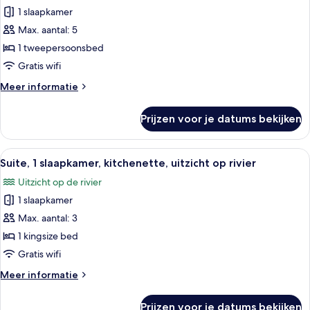
1 slaapkamer
Suite,
1
Max. aantal: 5
slaapkamer,
1 tweepersoonsbed
uitzicht
Gratis wifi
op
Meer
Meer informatie
rivier
details
laden
over
Prijzen voor je datums bekijken
Suite,
1
slaapkamer,
Alle
Een moderne hotelkamer met een groot 
6
uitzicht
Suite, 1 slaapkamer, kitchenette, uitzicht op rivier
foto's
op
Uitzicht op de rivier
rivier
voor
1 slaapkamer
Suite,
1
Max. aantal: 3
slaapkamer,
1 kingsize bed
kitchenette,
Gratis wifi
uitzicht
Meer
Meer informatie
op
details
rivier
over
Prijzen voor je datums bekijken