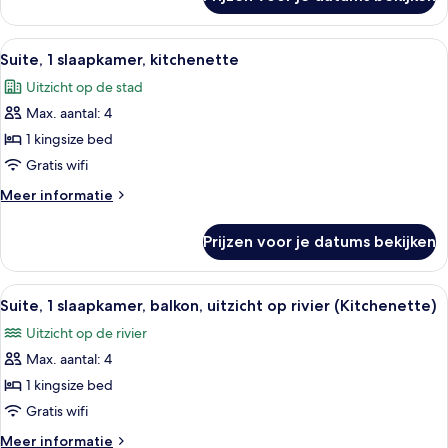
Suite,
laden
1
slaapkamer,
Alle
Hotelkamer met een groot bed, een st
7
kitchenette,
Suite, 1 slaapkamer, kitchenette
foto's
uitzicht
Uitzicht op de stad
op
voor
rivier
Max. aantal: 4
Suite,
1
1 kingsize bed
slaapkamer,
Gratis wifi
kitchenette
Meer
Meer informatie
laden
details
over
Prijzen voor je datums bekijken
Suite,
1
slaapkamer,
Alle
Een moderne hotelkamer met een zith
12
kitchenette
Suite, 1 slaapkamer, balkon, uitzicht op rivier (Kitchenette)
foto's
Uitzicht op de rivier
voor
Max. aantal: 4
Suite,
1
1 kingsize bed
slaapkamer,
Gratis wifi
balkon,
Meer
Meer informatie