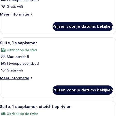
kamer,
1
Gratis wifi
tweepersoonsbed,
Meer
Meer informatie
uitzicht
details
op
over
Prijzen voor je datums bekijken
Executive
rivier
kamer,
laden
1
Alle
Een moderne woonkamer met een witte
6
tweepersoonsbed,
Suite, 1 slaapkamer
foto's
uitzicht
Uitzicht op de stad
op
voor
rivier
Max. aantal: 5
Suite,
1
1 tweepersoonsbed
slaapkamer
Gratis wifi
laden
Meer
Meer informatie
details
over
Prijzen voor je datums bekijken
Suite,
1
slaapkamer
Alle
Een hotelkamer met een groot bed, een
8
Suite, 1 slaapkamer, uitzicht op rivier
foto's
Uitzicht op de rivier
voor