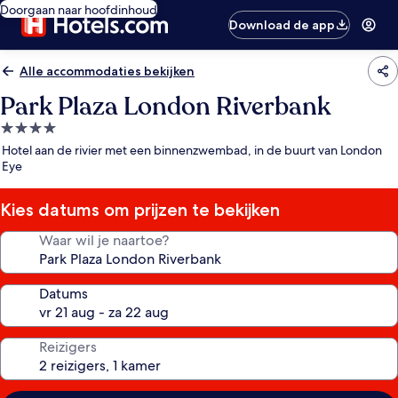
Doorgaan naar hoofdinhoud
Download de app
Alle accommodaties bekijken
Park Plaza London Riverbank
4.0-
sterrenaccommodatie
Hotel aan de rivier met een binnenzwembad, in de buurt van London
Eye
Kies datums om prijzen te bekijken
Waar wil je naartoe?
Datums
Reizigers