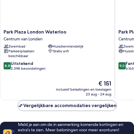
Park
Park
Park Plaza London Waterloo
Park P
Plaza
Plaza
Centrum van Londen
Centrum
London
London
Zwembad
Huisdiervriendelijk
Zwem
Waterloo
Westmin
Parkeerplaatsen
Gratis wifi
Huisdi
Centrum
Bridge
beschikbaar
van
Centru
8.8
9.0
Londen
Uitstekend
van
Fan
8,8
9,0
van
van
2.398 beoordelingen
Londen
6.16
10,
10,
Uitstekend,
Fantasti
De
€ 151
2.398
6.163
prijs
inclusief belastingen en toeslagen
beoordelingen
beoorde
is
23 aug - 24 aug
€ 151
Vergelijkbare accommodaties vergelijken
Meld je aan om de in aanmerking komende kortingen en
extra's te zien. Meer beloningen voor meer avonturen!