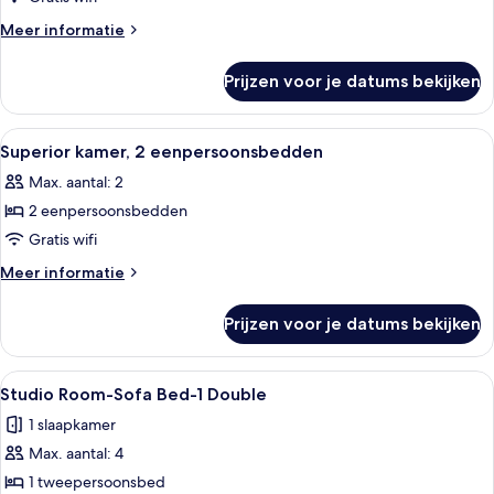
1
Meer
Meer informatie
tweepersoonsbed
details
over
(Double)
Prijzen voor je datums bekijken
Superior
laden
kamer,
1
Alle
Een hotelkamer met een groot bed, een
7
tweepersoonsbed
Superior kamer, 2 eenpersoonsbedden
foto's
(Double)
Max. aantal: 2
voor
2 eenpersoonsbedden
Superior
kamer,
Gratis wifi
2
Meer
Meer informatie
eenpersoonsbedden
details
over
laden
Prijzen voor je datums bekijken
Superior
kamer,
2
Alle
Een moderne hotelkamer met een groo
6
eenpersoonsbedden
Studio Room-Sofa Bed-1 Double
foto's
1 slaapkamer
voor
Max. aantal: 4
Studio
Room-
1 tweepersoonsbed