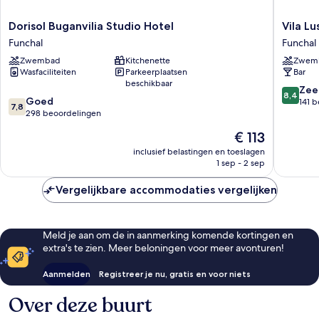
Dorisol
Vila
Dorisol Buganvilia Studio Hotel
Vila Lu
Buganvilia
Lusitânia
Funchal
Funchal
Studio
Funchal
Zwembad
Kitchenette
Zwem
Hotel
Wasfaciliteiten
Parkeerplaatsen
Bar
Funchal
beschikbaar
8.4
Zee
8,4
7.8
Goed
van
141 
7,8
van
298 beoordelingen
10,
10,
Zeer
De
€ 113
Goed,
goed,
prijs
298
inclusief belastingen en toeslagen
141
is
1 sep - 2 sep
beoordelingen
beoorde
€ 113
Vergelijkbare accommodaties vergelijken
Meld je aan om de in aanmerking komende kortingen en
extra's te zien. Meer beloningen voor meer avonturen!
Aanmelden
Registreer je nu, gratis en voor niets
Over deze buurt