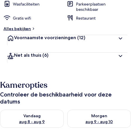
Wasfaciliteiten
Parkeerplaatsen
beschikbaar
Gratis wifi
Restaurant
Alles bekijken
Voornaamste voorzieningen
(12)
Net als thuis
(6)
Kameropties
Controleer de beschikbaarheid voor deze
datums
De beschikbaarheid controleren voor vanavond aug 8 - aug 9
De beschikbaarheid controler
Vandaag
Morgen
aug 8 - aug 9
aug 9 - aug 10