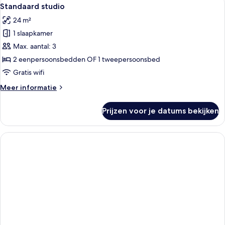
Alle
15
op
Standaard studio
foto's
zee
24 m²
voor
1 slaapkamer
Standaard
studio
Max. aantal: 3
laden
2 eenpersoonsbedden OF 1 tweepersoonsbed
Gratis wifi
Meer
Meer informatie
details
over
Prijzen voor je datums bekijken
Standaard
studio