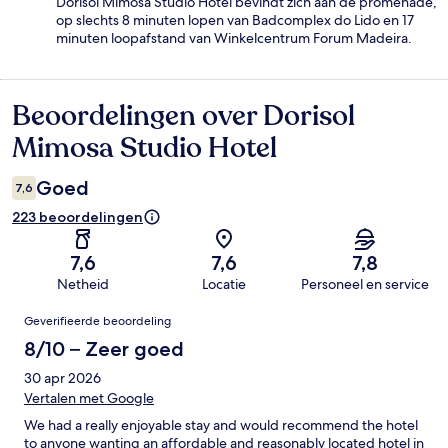
Dorisol Mimosa Studio Hotel bevindt zich aan de promenade,
op slechts 8 minuten lopen van Badcomplex do Lido en 17
minuten loopafstand van Winkelcentrum Forum Madeira.
Beoordelingen over Dorisol
Beoordelingen
Mimosa Studio Hotel
Goed
7,6
223 beoordelingen
7,6
7,6
7,8
Netheid
Locatie
Personeel en service
Beoordelingen
Geverifieerde beoordeling
8/10 – Zeer goed
30 apr 2026
Vertalen met Google
We had a really enjoyable stay and would recommend the hotel
to anyone wanting an affordable and reasonably located hotel in