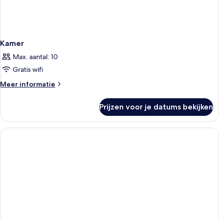
Kamer
Max. aantal: 10
Gratis wifi
Meer
Meer informatie
details
over
Prijzen voor je datums bekijken
Kamer