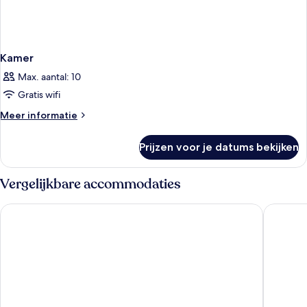
Kamer
Max. aantal: 10
Gratis wifi
Meer
Meer informatie
details
over
Prijzen voor je datums bekijken
Kamer
Vergelijkbare accommodaties
Dorisol Buganvilia Studio Hotel
Vila Lusi