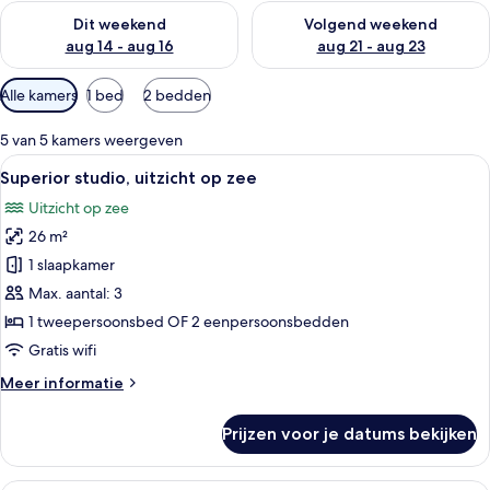
De beschikbaarheid controleren voor dit weekend aug 14 - au
De beschikbaarheid controler
Dit weekend
Volgend weekend
aug 14 - aug 16
aug 21 - aug 23
Beschikbare
Alle kamers
1 bed
2 bedden
filters
voor
5 van 5 kamers weergeven
kamers
Alle
Een hotelkamer met een bed, bureau, s
16
Superior studio, uitzicht op zee
foto's
Uitzicht op zee
voor
26 m²
Superior
studio,
1 slaapkamer
uitzicht
Max. aantal: 3
op
1 tweepersoonsbed OF 2 eenpersoonsbedden
zee
Gratis wifi
laden
Meer
Meer informatie
details
over
Prijzen voor je datums bekijken
Superior
studio,
uitzicht
Een hotelkamer met een bed, een bure