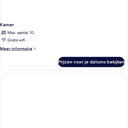
Kamer
Max. aantal: 10
Gratis wifi
Meer
Meer informatie
details
over
Prijzen voor je datums bekijken
Kamer