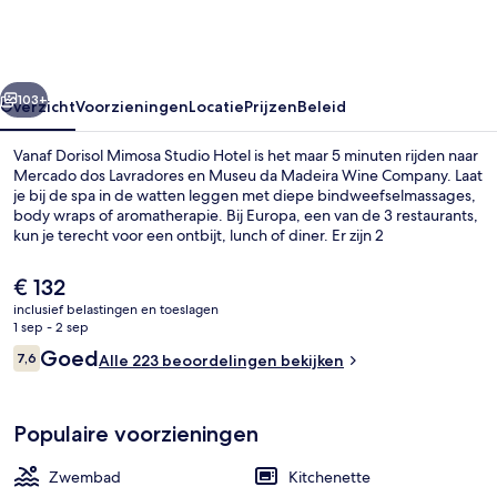
Hotel
rige
Volgende
103+
Overzicht
Voorzieningen
Locatie
Prijzen
Beleid
Vanaf Dorisol Mimosa Studio Hotel is het maar 5 minuten rijden naar
Mercado dos Lavradores en Museu da Madeira Wine Company. Laat
je bij de spa in de watten leggen met diepe bindweefselmassages,
body wraps of aromatherapie. Bij Europa, een van de 3 restaurants,
kun je terecht voor een ontbijt, lunch of diner. Er zijn 2
buitenzwembaden en 3 bars/lounges en kamerfaciliteiten zoals
koelkasten en magnetrons.
De
€ 132
huidige
inclusief belastingen en toeslagen
prijs
1 sep - 2 sep
Een binnenzwembad, 2 buitenzwemba
is
Beoordelingen
Goed
7,6
Alle 223 beoordelingen bekijken
€ 132
7,6 op 10 –
Populaire voorzieningen
Zwembad
Kitchenette