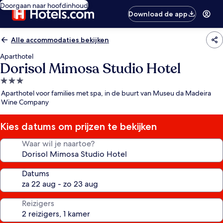
Doorgaan naar hoofdinhoud
Download de app
Alle accommodaties bekijken
Aparthotel
Dorisol Mimosa Studio Hotel
3.0-
sterrenaccommodatie
Aparthotel voor families met spa, in de buurt van Museu da Madeira
Wine Company
Kies datums om prijzen te bekijken
Waar wil je naartoe?
Datums
Reizigers