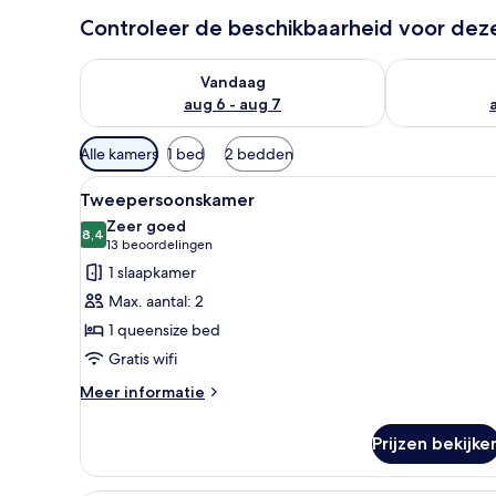
Controleer de beschikbaarheid voor de
De beschikbaarheid controleren voor vanavond aug 
De beschikbaa
Vandaag
aug 6 - aug 7
Beschikbare
Alle kamers
1 bed
2 bedden
filters
Alle
Een netjes opgemaakt bed met 
voor
5
Tweepersoonskamer
foto's
kamers
Zeer goed
voor
8,4
8,4 van 10
(13
13 beoordelingen
Tweepersoonskamer
beoordelingen)
1 slaapkamer
laden
Max. aantal: 2
1 queensize bed
Gratis wifi
Meer
Meer informatie
details
over
Prijzen bekijke
Tweepersoonskamer