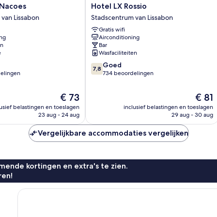
Hotel
 Nacoes
Hotel LX Rossio
LX
van Lissabon
Stadscentrum van Lissabon
Rossio
Gratis wifi
Stadscentrum
ing
Airconditioning
van
en
Bar
Lissabon
e
Wasfaciliteiten
7.8
Goed
7,8
van
elingen
734 beoordelingen
10,
Goed,
De
De
€ 73
€ 81
734
prijs
prijs
lusief belastingen en toeslagen
inclusief belastingen en toeslagen
n
beoordelingen
is
is
23 aug - 24 aug
29 aug - 30 aug
€ 73
€ 81
Vergelijkbare accommodaties vergelijken
ende kortingen en extra's te zien.
ren!