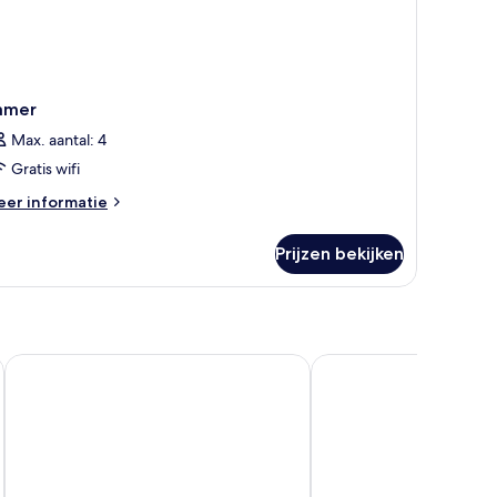
amer
Max. aantal: 4
Gratis wifi
eer
er informatie
tails
er
Prijzen bekijken
amer
Hotel Luena
Cheese & Wine Suites