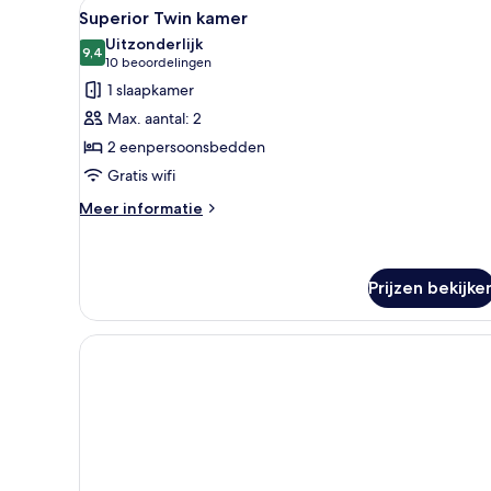
Alle
Hotelkamer met een bed, een a
3
Superior Twin kamer
foto's
Uitzonderlijk
voor
9,4
9,4 van 10
(10
10 beoordelingen
Superior
beoordelingen)
1 slaapkamer
Twin
Max. aantal: 2
kamer
2 eenpersoonsbedden
laden
Gratis wifi
Meer
Meer informatie
details
over
Superior
Twin
Prijzen bekijke
kamer