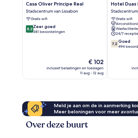
Casa
Hotel
Casa Oliver Príncipe Real
Hotel Duas
Oliver
Duas
Stadscentrum van Lissabon
Stadscentrum 
Príncipe
Nacoes
Gratis wifi
Gratis wifi
Real
Stadscentrum
Aircondition
Stadscentrum
van
8.2
Zeer goed
Wasfaciliteit
8,2
van
Lissabon
van
381 beoordelingen
24/7 recepti
Lissabon
10,
7.2
Goed
Zeer
7,2
van
494 beoord
goed,
10,
381
Goed,
beoordelingen
De
€ 102
494
prijs
inclusief belastingen en toeslagen
inc
beoordelinge
is
11 aug - 12 aug
€ 102
Meld je aan om de in aanmerking kom
Meer beloningen voor meer avontu
Over deze buurt