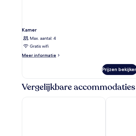
Kamer
Max. aantal: 4
Gratis wifi
Meer
Meer informatie
details
over
Prijzen bekijke
Kamer
Vergelijkbare accommodaties
Casa Oliver Príncipe Real
Hotel Duas N