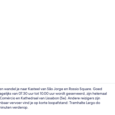
Dagelijks se
ten wandel je naar Kasteel van São Jorge en Rossio Square. Goed
dagelijks van 07.30 uur tot 10.00 uur wordt geserveerd, zijn helemaal
Comércio en Kathedraal van Lissabon (Se). Andere reizigers zijn
Superior Twi
baar vervoer vind je op korte loopafstand: Tramhalte Largo do
2 minuten verderop.