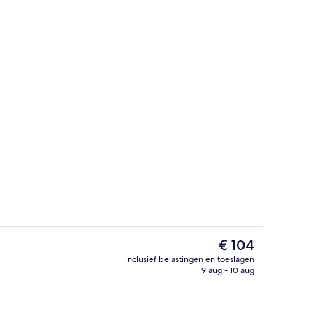
lfserviceontbijt inbegrepen
Receptie
De
€ 104
huidige
inclusief belastingen en toeslagen
prijs
9 aug - 10 aug
n kamer | Geluiddichte muren, gratis wifi, beddengoed
Exterieur
is
€ 104