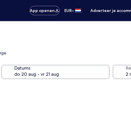
•
App openen
EUR
Adverteer je accom
orge
Datums
Re