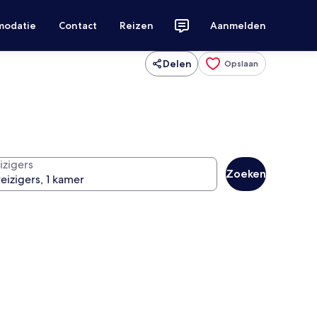
modatie
Contact
Reizen
Aanmelden
Delen
Opslaan
izigers
Zoeken