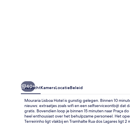
40+
Overzicht
Kamers
Locatie
Beleid
Mouraria Lisboa Hotel is gunstig gelegen. Binnen 10 minu
nieuws: extraatjes zoals wifi en een selfserviceontbijt dat 
gratis. Bovendien loop je binnen 15 minuten naar Praça do 
heel enthousiast over het behulpzame personeel. Het open
Terreirinho ligt vlakbij en Tramhalte Rua dos Lagares ligt 