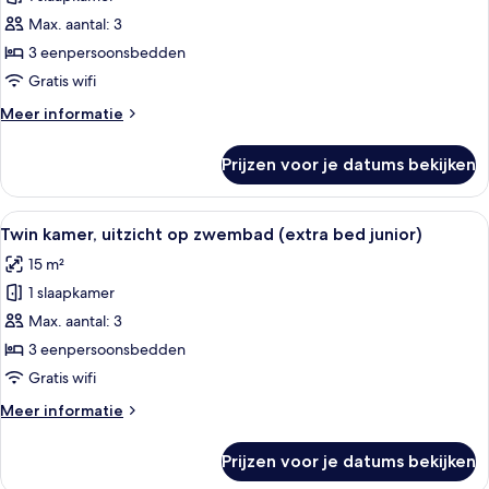
Twin
kamer,
Max. aantal: 3
uitzicht
3 eenpersoonsbedden
op
Gratis wifi
zwembad
Meer
Meer informatie
(extra
details
bed
over
Prijzen voor je datums bekijken
Twin
adult)
kamer,
laden
uitzicht
Alle
Een balkon met uitzicht op een zwe
4
op
Twin kamer, uitzicht op zwembad (extra bed junior)
foto's
zwembad
15 m²
(extra
voor
bed
1 slaapkamer
Twin
adult)
kamer,
Max. aantal: 3
uitzicht
3 eenpersoonsbedden
op
Gratis wifi
zwembad
Meer
Meer informatie
(extra
details
bed
over
Prijzen voor je datums bekijken
Twin
junior)
kamer,