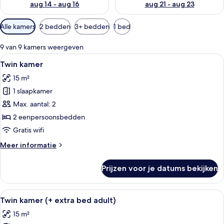
aug 14 - aug 16
aug 21 - aug 23
Beschikbare
Alle kamers
2 bedden
3+ bedden
1 bed
filters
voor
9 van 9 kamers weergeven
kamers
Alle
Een hotelkamer met een groot bed, ee
8
Twin kamer
foto's
15 m²
voor
1 slaapkamer
Twin
kamer
Max. aantal: 2
laden
2 eenpersoonsbedden
Gratis wifi
Meer
Meer informatie
details
over
Prijzen voor je datums bekijken
Twin
kamer
Alle
Een hotelkamer met een groot bed, ee
6
Twin kamer (+ extra bed adult)
foto's
15 m²
voor