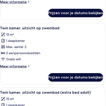
Meer
Meer informatie
laden
details
over
Prijzen voor je datums bekijken
Twin
kamer
(extra
Alle
Een balkon met uitzicht op een zwe
4
bed
Twin kamer, uitzicht op zwembad
foto's
junior)
15 m²
voor
1 slaapkamer
Twin
kamer,
Max. aantal: 2
uitzicht
2 eenpersoonsbedden
op
Gratis wifi
zwembad
Meer
Meer informatie
laden
details
over
Prijzen voor je datums bekijken
Twin
kamer,
uitzicht
Alle
Een balkon met uitzicht op een zwe
4
op
Twin kamer, uitzicht op zwembad (extra bed adult)
foto's
zwembad
15 m²
voor
1 slaapkamer