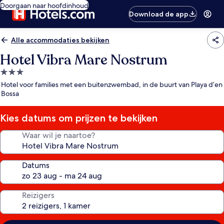
Doorgaan naar hoofdinhoud
Download de app
Alle accommodaties bekijken
Hotel Vibra Mare Nostrum
3.0-
sterrenaccommodatie
Hotel voor families met een buitenzwembad, in de buurt van Playa d’en
Bossa
Kies datums om prijzen te bekijken
Waar wil je naartoe?
Datums
Reizigers