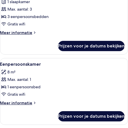
1 slaapkamer
Twin
kamer
Max. aantal: 3
(+
3 eenpersoonsbedden
extra
Gratis wifi
bed
Meer
Meer informatie
adult)
details
laden
over
Prijzen voor je datums bekijken
Twin
kamer
(+
Alle
Hotelkamer met een bed, een bureau me
4
extra
Eenpersoonskamer
foto's
bed
8 m²
adult)
voor
Max. aantal: 1
Eenpersoonskamer
laden
1 eenpersoonsbed
Gratis wifi
Meer
Meer informatie
details
over
Prijzen voor je datums bekijken
Eenpersoonskamer