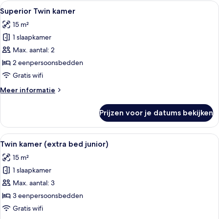
Alle
Een moderne hotelkamer met een groot
13
Superior Twin kamer
foto's
15 m²
voor
1 slaapkamer
Superior
Twin
Max. aantal: 2
kamer
2 eenpersoonsbedden
laden
Gratis wifi
Meer
Meer informatie
details
over
Prijzen voor je datums bekijken
Superior
Twin
kamer
Alle
Een hotelkamer met een groot bed, ee
5
Twin kamer (extra bed junior)
foto's
15 m²
voor
1 slaapkamer
Twin
kamer
Max. aantal: 3
(extra
3 eenpersoonsbedden
bed
Gratis wifi
junior)