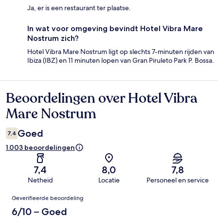
Ja, er is een restaurant ter plaatse.
In wat voor omgeving bevindt Hotel Vibra Mare
Nostrum zich?
Hotel Vibra Mare Nostrum ligt op slechts 7-minuten rijden van
Ibiza (IBZ) en 11 minuten lopen van Gran Piruleto Park P. Bossa.
Beoordelingen over Hotel Vibra
Beoordelingen
Mare Nostrum
Goed
7,4
1.003 beoordelingen
7,4
8,0
7,8
Netheid
Locatie
Personeel en service
Beoordelingen
Geverifieerde beoordeling
6/10 – Goed