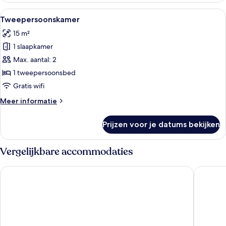
laden
uitzicht
Alle
Een hotelkamer met een bed, bureau e
9
op
Tweepersoonskamer
foto's
zwembad
15 m²
(extra
voor
bed
1 slaapkamer
Tweepersoonskamer
junior)
laden
Max. aantal: 2
1 tweepersoonsbed
Gratis wifi
Meer
Meer informatie
details
over
Prijzen voor je datums bekijken
Tweepersoonskamer
Vergelijkbare accommodaties
Hotel Vibra Algarb
The Ibiza