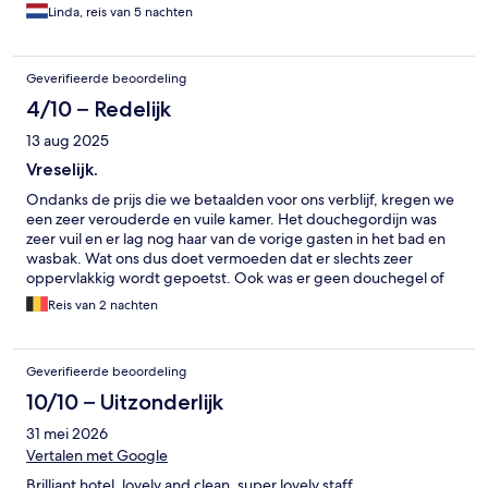
Linda, reis van 5 nachten
Geverifieerde beoordeling
4/10 – Redelijk
13 aug 2025
Vreselijk.
Ondanks de prijs die we betaalden voor ons verblijf, kregen we
een zeer verouderde en vuile kamer. Het douchegordijn was
zeer vuil en er lag nog haar van de vorige gasten in het bad en
wasbak. Wat ons dus doet vermoeden dat er slechts zeer
oppervlakkig wordt gepoetst. Ook was er geen douchegel of
shampoo aanwezig in de badkamer, wat toch wel zou mogen
Reis van 2 nachten
voor de prijs die we betaalden. De muren zijn ook zeer dun
waardoor je enorm veel last hebt van lawaai op de gang en van
de buren. Een van de slechtste hotel ervaringen ooit.
Geverifieerde beoordeling
10/10 – Uitzonderlijk
31 mei 2026
Vertalen met Google
Brilliant hotel, lovely and clean, super lovely staff