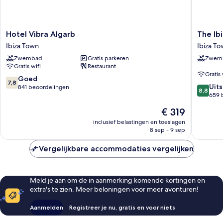
Hotel
The
Hotel Vibra Algarb
The Ib
Vibra
Ibiza
Ibiza Town
Ibiza T
Algarb
Twiins
Zwembad
Gratis parkeren
Zwem
Ibiza
Hotel
Gratis wifi
Restaurant
Town
Ibiza
Gratis 
Town
7.8
Goed
7,8
8.8
Uit
van
841 beoordelingen
8,8
van
659 
10,
10,
Goed,
De
€ 319
Uitstek
841
prijs
659
inclusief belastingen en toeslagen
beoordelingen
is
8 sep - 9 sep
beoorde
€ 319
Vergelijkbare accommodaties vergelijken
Meld je aan om de in aanmerking komende kortingen en
extra's te zien. Meer beloningen voor meer avonturen!
Aanmelden
Registreer je nu, gratis en voor niets