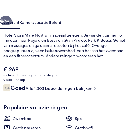
rige
Volgende
80+
Overzicht
Kamers
Locatie
Beleid
Hotel Vibra Mare Nostrum is ideaal gelegen. Je wandelt binnen 15
minuten naar Playa d’en Bossa en Gran Piruleto Park P. Bossa. Geniet
van massages en ga daarna iets eten bij het café. Overige
hoogtepunten zijn een buitenzwembad, een bar aan het zwembad
en een fitnesscentrum. Andere reizigers waarderen het
behulpzame personeel en de algehele staat van de accommodatie.
De
€ 268
huidige
inclusief belastingen en toeslagen
prijs
9 sep - 10 sep
Een buitenzwembad, parasols voor s
is
Beoordelingen
Goed
7,4
Alle 1.003 beoordelingen bekijken
€ 268
7,4 op 10 –
Populaire voorzieningen
Zwembad
Spa
Gratis parkeren
Gratis wifi