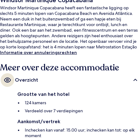
Windsor Martinique Copacabana
Windsor Martinique Copacabana heeft een fantastische ligging op
slechts 5 minuten lopen van Copacabana Beach en Avenida Atlântica.
Neem een duik in het buitenzwembad of ga een hapje eten bij
Restaurante Martinique, waar je terechtkunt voor ontbijt, lunch en
diner. Ook een bar aan het zwembad, een fitnesscentrum en een terras
gelden als hoogtepunten. Andere reizigers zijn heel enthousiast over
het behulpzame personeel en de locatie. Het openbaar vervoer vind je
op korte loopafstand: het is 4 minuten lopen naar Metrostation Estação
1 en 8 minuten naar Station Cantagalo.
Informatie over annuleringsrechten
Meer over deze accommodatie
Overzicht
Grootte van het hotel
124 kamers
Verdeeld over 7 verdiepingen
Aankomst/vertrek
Inchecken kan vanaf: 15.00 uur; inchecken kan tot: op elk
moment