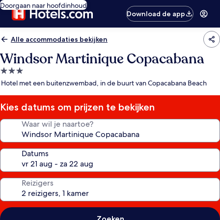
Doorgaan naar hoofdinhoud
Download de app
Alle accommodaties bekijken
Windsor Martinique Copacabana
3.0-
sterrenaccommodatie
Hotel met een buitenzwembad, in de buurt van Copacabana Beach
Kies datums om prijzen te bekijken
Waar wil je naartoe?
Datums
Reizigers
Zoeken