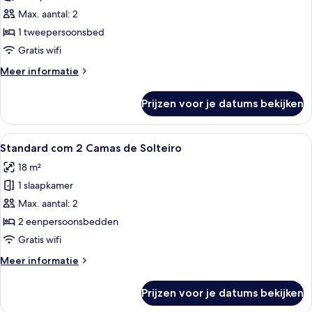
Cama
Max. aantal: 2
Casal
1 tweepersoonsbed
laden
Gratis wifi
Meer
Meer informatie
details
over
Prijzen voor je datums bekijken
Superior
com
Cama
Alle
Een hotelkamer met twee bedden, een 
5
Casal
Standard com 2 Camas de Solteiro
foto's
18 m²
voor
1 slaapkamer
Standard
com
Max. aantal: 2
2
2 eenpersoonsbedden
Camas
Gratis wifi
de
Meer
Meer informatie
Solteiro
details
laden
over
Prijzen voor je datums bekijken
Standard
com