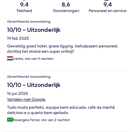
9,4
8,6
9,4
Netheid
Voorzieningen
Personeel en service
Beoordelingen
Geverifieerde beoordeling
10/10 – Uitzonderlijk
19 feb 2025
Geweldig goed hotel, goeie ligging, behulpzaam personeel,
dichtbij het strand een super ontbijt!
Ivanka, reis van 9 nachten
Geverifieerde beoordeling
10/10 – Uitzonderlijk
16 jun 2026
Vertalen met Google
Tudo muito perfeito, equipe bem educada, café da manhã
delicioso e o quarto bem ajeitado.
Rosangela Ferraz, reis van 2 nachten