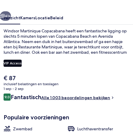
rige
Volgende
41+
Overzicht
Kamers
Locatie
Beleid
Windsor Martinique Copacabana heeft een fantastische ligging op
slechts 5 minuten lopen van Copacabana Beach en Avenida
Atlântica. Neem een duik in het buitenzwembad of ga een hapje
eten bij Restaurante Martinique, waar je terechtkunt voor ontbijt,
lunch en diner. Ook een bar aan het zwembad, een fitnesscentrum
en een terras gelden als hoogtepunten. Andere reizigers zijn heel
enthousiast over het behulpzame personeel en de locatie. Het
VIP Access
openbaar vervoer vind je op korte loopafstand: het is 4 minuten
lopen naar Metrostation Estação 1 en 8 minuten naar Station
De
€ 87
Cantagalo.
Terras
huidige
inclusief belastingen en toeslagen
prijs
1 sep - 2 sep
is
Beoordelingen
Fantastisch
9,0
Alle 1.003 beoordelingen bekijken
€ 87
9,0 op 10 –
Populaire voorzieningen
Zwembad
Luchthaventransfer