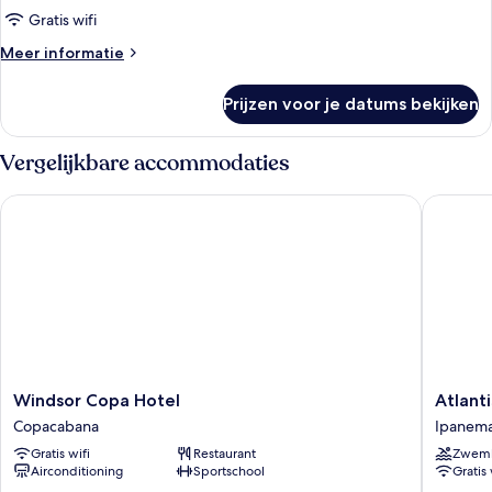
Casal
Gratis wifi
laden
Meer
Meer informatie
details
over
Prijzen voor je datums bekijken
Standard
com
Cama
Vergelijkbare accommodaties
Casal
Windsor Copa Hotel
Atlantis
Windsor
Atlantis
Windsor Copa Hotel
Atlant
Copa
Copaca
Copacabana
Ipanem
Hotel
Hotel
Gratis wifi
Restaurant
Zwem
Copacabana
Ipanem
Airconditioning
Sportschool
Gratis 