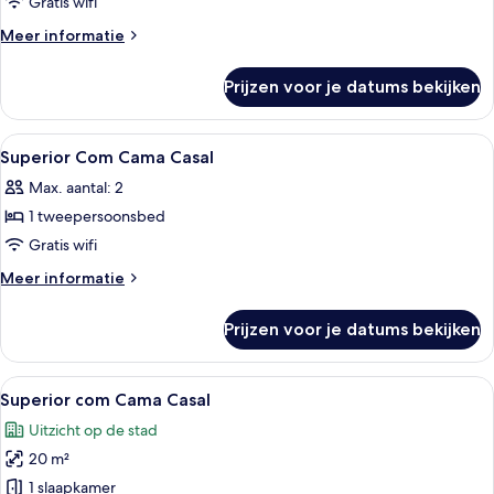
Com
Gratis wifi
Cama
Meer
Meer informatie
Casal
details
over
laden
Prijzen voor je datums bekijken
Standard
Com
Cama
Alle
Een hotelkamer met een bed, nachtkastj
5
Casal
Superior Com Cama Casal
foto's
Max. aantal: 2
voor
1 tweepersoonsbed
Superior
Com
Gratis wifi
Cama
Meer
Meer informatie
Casal
details
over
laden
Prijzen voor je datums bekijken
Superior
Com
Cama
Alle
Een hotelkamer met een groot bed, een
5
Casal
Superior com Cama Casal
foto's
Uitzicht op de stad
voor
20 m²
Superior
com
1 slaapkamer