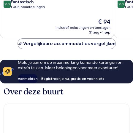
9.0
9.0
Fantastisch
Fan
9,0
9,0
van
van
1.008 beoordelingen
1.00
10,
10,
Fantastisch,
Fantasti
De
€ 94
1.008
1.007
prijs
inclusief belastingen en toeslagen
beoordelingen
beoorde
is
31 aug - 1 sep
€ 94
Vergelijkbare accommodaties vergelijken
Meld je aan om de in aanmerking komende kortingen en
extra's te zien. Meer beloningen voor meer avonturen!
Aanmelden
Registreer je nu, gratis en voor niets
Over deze buurt