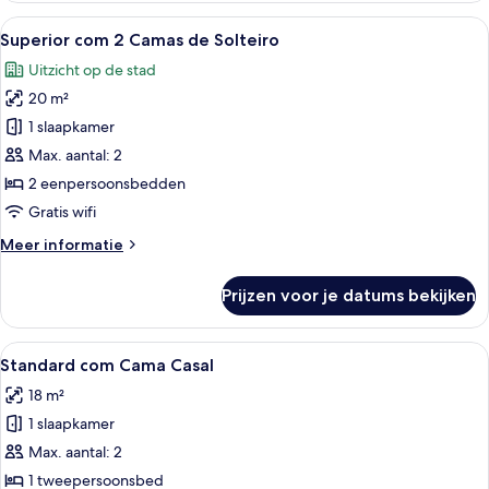
2
Alle
Een hotelkamer met twee bedden, een a
5
Camas
Superior com 2 Camas de Solteiro
foto's
de
Uitzicht op de stad
Solteiro
voor
20 m²
Superior
com
1 slaapkamer
2
Max. aantal: 2
Camas
2 eenpersoonsbedden
de
Gratis wifi
Solteiro
Meer
Meer informatie
laden
details
over
Prijzen voor je datums bekijken
Superior
com
2
Alle
Een hotelkamer met een groot bed, ee
5
Camas
Standard com Cama Casal
foto's
de
18 m²
Solteiro
voor
1 slaapkamer
Standard
com
Max. aantal: 2
Cama
1 tweepersoonsbed