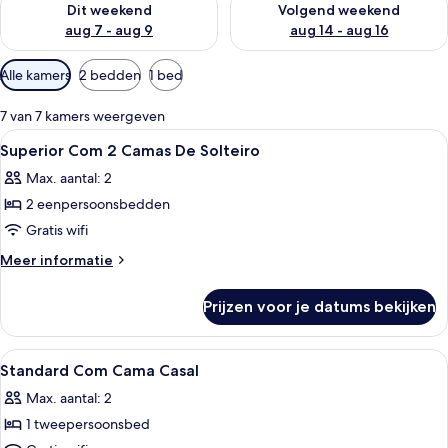
Dit weekend
Volgend weekend
aug 7 - aug 9
aug 14 - aug 16
Beschikbare
Alle kamers
2 bedden
1 bed
filters
voor
7 van 7 kamers weergeven
kamers
Alle
Hotelkamer met twee bedden, een bure
5
Superior Com 2 Camas De Solteiro
foto's
Max. aantal: 2
voor
2 eenpersoonsbedden
Superior
Com
Gratis wifi
2
Meer
Meer informatie
Camas
details
over
De
Prijzen voor je datums bekijken
Superior
Solteiro
Com
laden
2
Alle
Een hotelkamer met een bed, bureau, st
8
Camas
Standard Com Cama Casal
foto's
De
Max. aantal: 2
Solteiro
voor
1 tweepersoonsbed
Standard