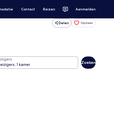
modatie
Contact
Reizen
Aanmelden
Delen
Opslaan
izigers
Zoeken