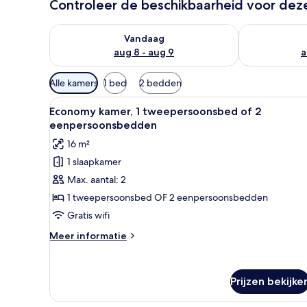
Controleer de beschikbaarheid voor de
De beschikbaarheid controleren voor vanavond aug 
De beschikbaa
Vandaag
aug 8 - aug 9
a
Beschikbare
Alle kamers
1 bed
2 bedden
filters
Alle
Een kluis op de kamer, gratis 
voor
5
Economy kamer, 1 tweepersoonsbed of 2
foto's
kamers
eenpersoonsbedden
voor
16 m²
Economy
1 slaapkamer
kamer,
Max. aantal: 2
1
tweepersoonsbed
1 tweepersoonsbed OF 2 eenpersoonsbedden
of
Gratis wifi
2
Meer
Meer informatie
eenpersoonsbedden
details
laden
over
Economy
Prijzen bekijke
kamer,
1