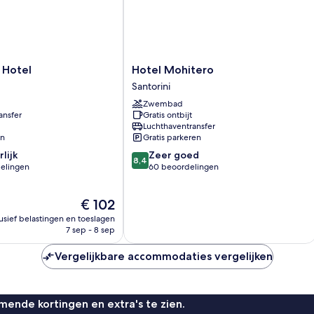
Hotel
 Hotel
Hotel Mohitero
Mohitero
Santorini
Santorini
Zwembad
ansfer
Gratis ontbijt
Luchthaventransfer
en
Gratis parkeren
8.4
lijk
Zeer goed
8,4
van
elingen
60 beoordelingen
10,
Zeer
De
€ 102
goed,
prijs
n
60
lusief belastingen en toeslagen
is
beoordelingen
7 sep - 8 sep
€ 102
Vergelijkbare accommodaties vergelijken
ende kortingen en extra's te zien.