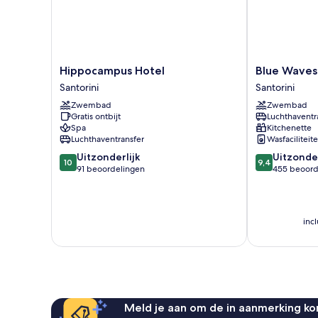
Hippocampus
Blue
Hippocampus Hotel
Blue Waves
Hotel
Waves
Santorini
Santorini
Santorini
Hotel
Zwembad
Zwembad
Santorini
Gratis ontbijt
Luchthaventr
Spa
Kitchenette
Luchthaventransfer
Wasfaciliteit
10.0
9.4
Uitzonderlijk
Uitzonder
10
9,4
van
van
91 beoordelingen
455 beoord
10,
10,
Uitzonderlijk,
Uitzonderlijk,
91
455
beoordelingen
beoordelinge
inc
Meld je aan om de in aanmerking kom