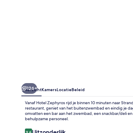
126+
Overzicht
Kamers
Locatie
Beleid
Vanaf Hotel Zephyros rijd je binnen 10 minuten naar Strand 
restaurant, geniet van het buitenzwembad en eindig je da
omvatten een bar aan het zwembad, een snackbar/deli en ee
behulpzame personeel.
Beoordelingen
Uitzonderlijk
9,4