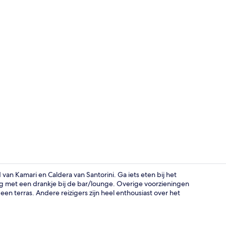
Poolbar
van Kamari en Caldera van Santorini. Ga iets eten bij het
g met een drankje bij de bar/lounge. Overige voorzieningen
n terras. Andere reizigers zijn heel enthousiast over het
Superior twe