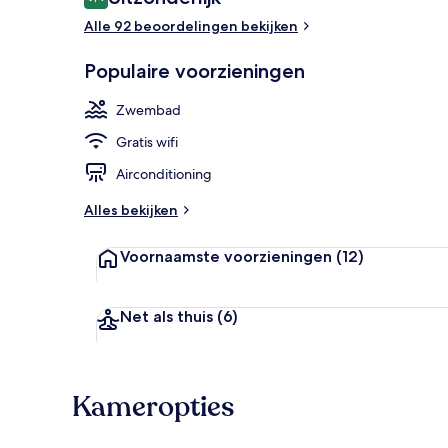
9,4 op 10 –
Alle 92 beoordelingen bekijken
Een buiten
Populaire voorzieningen
Zwembad
Gratis wifi
Airconditioning
Alles bekijken
Voornaamste voorzieningen
(12)
Net als thuis
(6)
Kameropties