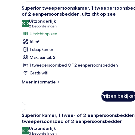
tweepersoonsbed
Alle
Een slaapkamer met een bed, n
of
10
Superior tweepersoonskamer, 1 tweepersoonsbe
foto's
2
of 2 eenpersoonsbedden, uitzicht op zee
eenpersoonsbedden
voor
Uitzonderlijk
10,0
Superior
10,0 van 10
(2
2 beoordelingen
tweepersoonskamer,
beoordelingen)
Uitzicht op zee
1
16 m²
tweepersoonsbed
1 slaapkamer
of
Max. aantal: 2
2
1 tweepersoonsbed OF 2 eenpersoonsbedden
eenpersoonsbedden,
Gratis wifi
uitzicht
op
Meer
Meer informatie
zee
details
over
laden
Prijzen bekijke
Superior
tweepersoonskamer,
1
Alle
Een slaapkamer met een bed, n
12
tweepersoonsbed
Superior kamer, 1 twee- of 2 eenpersoonsbedden,
foto's
of
tweepersoonsbed of 2 eenpersoonsbedden
2
voor
Uitzonderlijk
eenpersoonsbedden,
10,0
Superior
10,0 van 10
(3
3 beoordelingen