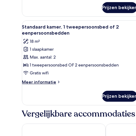
over
Prijzen bekijke
Deluxe
tweepersoonskamer,
bubbelbad
Alle
Een slaapkamer met een bed, na
11
Standaard kamer, 1 tweepersoonsbed of 2
foto's
eenpersoonsbedden
voor
18 m²
Standaard
1 slaapkamer
kamer,
Max. aantal: 2
1
tweepersoonsbed
1 tweepersoonsbed OF 2 eenpersoonsbedden
of
Gratis wifi
2
Meer
Meer informatie
eenpersoonsbedden
details
laden
over
Prijzen bekijke
Standaard
kamer,
1
Vergelijkbare accommodaties
tweepersoonsbed
of
2
Hippocampus Hotel
Blue Waves H
eenpersoonsbedden