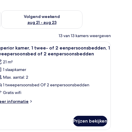
dit weekend aug 14 - aug 16
De beschikbaarheid controleren voor volgend weekend aug 2
Volgend weekend
aug 21 - aug 23
13 van 13 kamers weergeven
tje, lamp en uitzicht op een buitengebied met een zwembad en stoelen.
le
Een slaapkamer met een bed, nachtkastje, st
9
perior kamer, 1 twee- of 2 eenpersoonsbedden, 1
oto's
weepersoonsbed of 2 eenpersoonsbedden
oor
21 m²
uperior
1 slaapkamer
amer,
Max. aantal: 2
wee-
1 tweepersoonsbed OF 2 eenpersoonsbedden
f
Gratis wifi
eer
er informatie
enpersoonsbedden,
tails
er
perior
weepersoonsbed
Prijzen bekijken
mer,
f