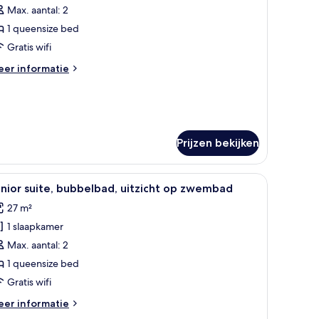
weepersoonskamer,
Max. aantal: 2
tzicht
1 queensize bed
p
Gratis wifi
wembad
eer
er informatie
aden
tails
er
luxe
eepersoonskamer,
tzicht
Prijzen bekijken
p
wembad
betegelde rand, een rieten dakconstructie en een boom.
le
Een slaapkamer met een bed, een zithoek met 
9
nior suite, bubbelbad, uitzicht op zwembad
oto's
27 m²
oor
1 slaapkamer
unior
ite,
Max. aantal: 2
ubbelbad,
1 queensize bed
tzicht
Gratis wifi
p
eer
er informatie
wembad
tails