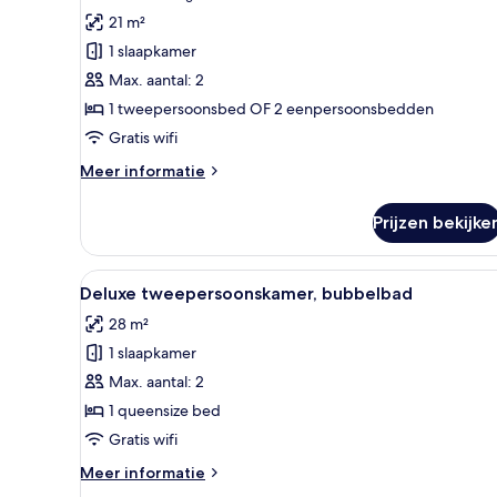
uitzicht
kamer,
beoordelingen)
21 m²
op
1
zee
1 slaapkamer
twee-
Max. aantal: 2
of
1 tweepersoonsbed OF 2 eenpersoonsbedden
2
Gratis wifi
eenpersoonsbedden,
1
Meer
Meer informatie
details
tweepersoonsbed
over
of
Prijzen bekijke
Superior
2
kamer,
eenpersoonsbedden
1
Alle
Een zwembad met betegelde r
12
twee-
Deluxe tweepersoonskamer, bubbelbad
laden
foto's
of
28 m²
2
voor
eenpersoonsbedden,
1 slaapkamer
Deluxe
1
tweepersoonskamer,
Max. aantal: 2
tweepersoonsbed
bubbelbad
of
1 queensize bed
2
laden
Gratis wifi
eenpersoonsbedden
Meer
Meer informatie
details