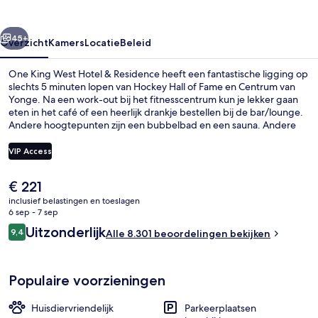
&
Residence
rige
Volgende
45+
Overzicht
Kamers
Locatie
Beleid
One King West Hotel & Residence heeft een fantastische ligging op
slechts 5 minuten lopen van Hockey Hall of Fame en Centrum van
Yonge. Na een work-out bij het fitnesscentrum kun je lekker gaan
eten in het café of een heerlijk drankje bestellen bij de bar/lounge.
Andere hoogtepunten zijn een bubbelbad en een sauna. Andere
reizigers waarderen de centrale ligging, de bezienswaardigheden
en de nabijheid van het openbaar vervoer: King Station en
VIP Access
Tramhalte King St West at Yonge St West Side liggen op een
steenworp afstand.
De
€ 221
Vergaderfaciliteit
huidige
inclusief belastingen en toeslagen
prijs
6 sep - 7 sep
is
Beoordelingen
Uitzonderlijk
9,4
Alle 8.301 beoordelingen bekijken
€ 221
9,4 op 10 –
Populaire voorzieningen
Huisdiervriendelijk
Parkeerplaatsen