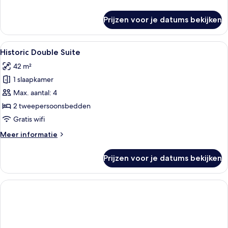
details
over
Prijzen voor je datums bekijken
Historic
Superior
Suite
Alle
Een hotelkamer met twee bedden, een 
5
Historic Double Suite
foto's
42 m²
voor
1 slaapkamer
Historic
Double
Max. aantal: 4
Suite
2 tweepersoonsbedden
laden
Gratis wifi
Meer
Meer informatie
details
over
Prijzen voor je datums bekijken
Historic
Double
Suite