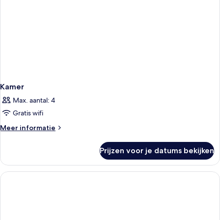
Kamer
Max. aantal: 4
Gratis wifi
Meer
Meer informatie
details
over
Prijzen voor je datums bekijken
Kamer