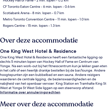
Hockey Hall of Fame
- 2 min. lopen
- 0.2 km
CF Toronto Eaton Centre
- 6 min. lopen
- 0.6 km
Scotiabank Arena
- 8 min. lopen
- 0.7 km
Metro Toronto Convention Centre
- 11 min. lopen
- 1.0 km
Rogers Centre
- 15 min. lopen
- 1.3 km
Over deze accommodatie
One King West Hotel & Residence
One King West Hotel & Residence heeft een fantastische ligging op
slechts 5 minuten lopen van Hockey Hall of Fame en Centrum van
Yonge. Na een work-out bij het fitnesscentrum kun je lekker gaan eten
in het café of een heerlijk drankje bestellen bij de bar/lounge. Andere
hoogtepunten zijn een bubbelbad en een sauna. Andere reizigers
waarderen de centrale ligging, de bezienswaardigheden en de
nabijheid van het openbaar vervoer: King Station en Tramhalte King St
West at Yonge St West Side liggen op een steenworp afstand.
Informatie over annuleringsrechten
Meer over deze accommodatie