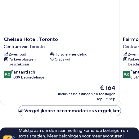
Chelsea
Fairmon
Chelsea Hotel, Toronto
Fairmo
Hotel,
Royal
Centrum van Toronto
Centrum
Toronto
York
Zwembad
Huisdiervriendelijk
Zwem
Centrum
Centru
Parkeerplaatsen
Gratis wifi
Parkee
van
van
beschikbaar
beschi
Toronto
Toronto
9.0
9.0
Fantastisch
Fan
9,0
9,0
van
van
1.039 beoordelingen
8.51
10,
10,
De
€ 164
Fantastisch,
Fantasti
prijs
1.039
8.517
inclusief belastingen en toeslagen
is
1 sep - 2 sep
beoordelingen
beoorde
€ 164
Vergelijkbare accommodaties vergelijken
Meld je aan om de in aanmerking komende kortingen en
extra's te zien. Meer beloningen voor meer avonturen!