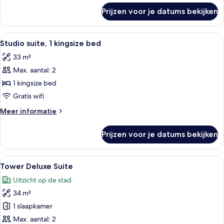
over
Prijzen voor je datums bekijken
Tower
Premium
Suite
Alle
Een hotelkamer met een bed, bureau, 
5
Studio suite, 1 kingsize bed
foto's
33 m²
voor
Max. aantal: 2
Studio
suite,
1 kingsize bed
1
Gratis wifi
kingsize
Meer
Meer informatie
bed
details
laden
over
Prijzen voor je datums bekijken
Studio
suite,
1
Alle
Een hotelkamer met een groot bed, een
6
kingsize
Tower Deluxe Suite
foto's
bed
Uitzicht op de stad
voor
34 m²
Tower
Deluxe
1 slaapkamer
Suite
Max. aantal: 2