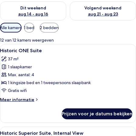
De beschikbaarheid controleren voor dit weekend aug 14 - au
De beschikbaarheid controler
Dit weekend
Volgend weekend
aug 14 - aug 16
aug 21 - aug 23
Beschikbare
Alle kamers
1 bed
2 bedden
filters
voor
12 van 12 kamers weergeven
kamers
Alle
Een moderne hotelkamer met een zitho
5
Historic ONE Suite
foto's
37 m²
voor
1 slaapkamer
Historic
ONE
Max. aantal: 4
Suite
1 kingsize bed en 1 tweepersoons slaapbank
laden
Gratis wifi
Meer
Meer informatie
details
over
Prijzen voor je datums bekijken
Historic
ONE
Suite
Alle
Een hotelkamer met een groot bed, een
6
Historic Superior Suite, Internal View