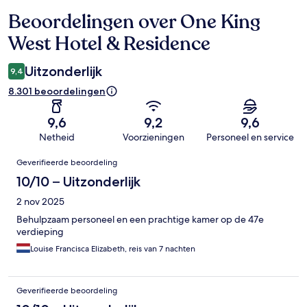
Beoordelingen over One King
Beoordelingen
West Hotel & Residence
Uitzonderlijk
9,4
8.301 beoordelingen
9,6
9,2
9,6
Netheid
Voorzieningen
Personeel en service
Beoordelingen
Geverifieerde beoordeling
10/10 – Uitzonderlijk
2 nov 2025
Behulpzaam personeel en een prachtige kamer op de 47e
verdieping
Louise Francisca Elizabeth, reis van 7 nachten
Geverifieerde beoordeling