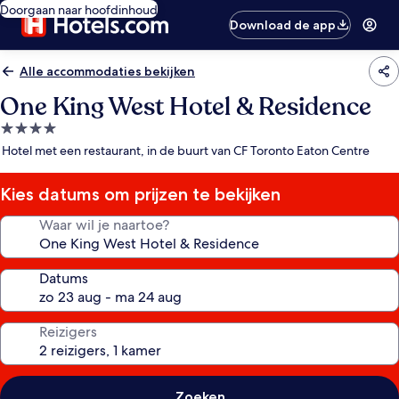
Doorgaan naar hoofdinhoud
Download de app
Alle accommodaties bekijken
One King West Hotel & Residence
4.0-
sterrenaccommodatie
Hotel met een restaurant, in de buurt van CF Toronto Eaton Centre
Kies datums om prijzen te bekijken
Waar wil je naartoe?
Datums
Reizigers
Zoeken