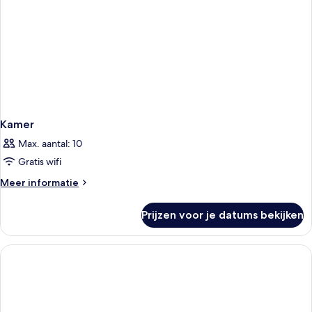
Kamer
Max. aantal: 10
Gratis wifi
Meer
Meer informatie
details
over
Prijzen voor je datums bekijken
Kamer