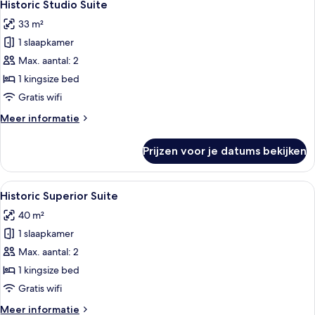
5
Historic Studio Suite
foto's
33 m²
voor
1 slaapkamer
Historic
Studio
Max. aantal: 2
Suite
1 kingsize bed
laden
Gratis wifi
Meer
Meer informatie
details
over
Prijzen voor je datums bekijken
Historic
Studio
Suite
Alle
Een hotelkamer met een groot bed, een 
5
Historic Superior Suite
foto's
40 m²
voor
1 slaapkamer
Historic
Superior
Max. aantal: 2
Suite
1 kingsize bed
laden
Gratis wifi
Meer
Meer informatie