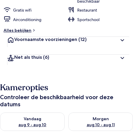
beschikbaar
Gratis wifi
Restaurant
Airconditioning
Sportschool
Alles bekijken
Voornaamste voorzieningen
(12)
Net als thuis
(6)
Kameropties
Controleer de beschikbaarheid voor deze
datums
De beschikbaarheid controleren voor vanavond aug 9 - aug 1
De beschikbaarheid controler
Vandaag
Morgen
aug 9 - aug 10
aug 10 - aug 11