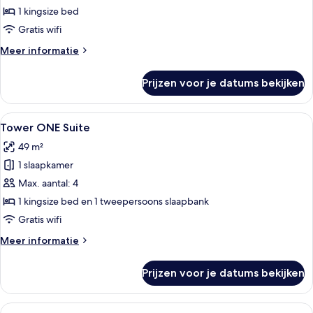
laden
1 kingsize bed
Gratis wifi
Meer
Meer informatie
details
over
Prijzen voor je datums bekijken
Tower
Deluxe
Suite
Alle
Een moderne hotelkamer met een zithoe
5
Tower ONE Suite
foto's
49 m²
voor
1 slaapkamer
Tower
ONE
Max. aantal: 4
Suite
1 kingsize bed en 1 tweepersoons slaapbank
laden
Gratis wifi
Meer
Meer informatie
details
over
Prijzen voor je datums bekijken
Tower
ONE
Suite
Alle
Een hotelkamer met een bed, bureau, 