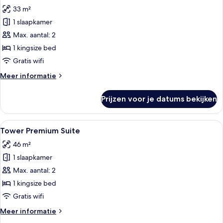
foto's
33 m²
voor
1 slaapkamer
Historic
Superior
Max. aantal: 2
Suite,
1 kingsize bed
Internal
Gratis wifi
View
Meer
Meer informatie
laden
details
over
Prijzen voor je datums bekijken
Historic
Superior
Suite,
Alle
Een moderne hotelkamer met kitchenet
5
Internal
Tower Premium Suite
foto's
View
46 m²
voor
1 slaapkamer
Tower
Premium
Max. aantal: 2
Suite
1 kingsize bed
laden
Gratis wifi
Meer
Meer informatie
details