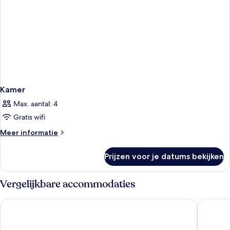
Kamer
Max. aantal: 4
Gratis wifi
Meer
Meer informatie
details
over
Prijzen voor je datums bekijken
Kamer
Vergelijkbare accommodaties
Chelsea Hotel, Toronto
Fairmont