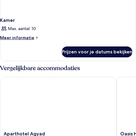
Kamer
Max. aantal: 10
Meer
Meer informatie
details
over
Prijzen voor je datums bekijken
Kamer
Vergelijkbare accommodaties
Aparthotel Agyad
Oasis Hô
Aparthotel
Oasis
Aparthotel Agyad
Oasis 