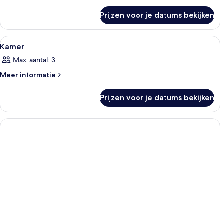
details
over
Prijzen voor je datums bekijken
Driepersoonskamer
Alle
Een hotelkamer met een bed, een bure
1
Kamer
foto's
Max. aantal: 3
voor
Kamer
Meer
Meer informatie
details
laden
over
Prijzen voor je datums bekijken
Kamer