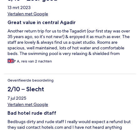
13 mrt 2023
Vertalen met Google
Great value in central Agadir
Another return trip for us to the Tagadirt (our first stay was over
35 years ago, so it’s not new!) & enjoyed it as much as ever. The
staff are lovely & always find us a quiet studio. Rooms are
spacious, well maintained, lots of hot water and comfortable
beds. The swimming pool is very relaxing & shielded from
Atlantic winds in winter and the well tended gardens make this a
P A, reis van 2 nachten
great value stay in the centre of Agadir.
Geverifieerde beoordeling
2/10 – Slecht
7 jul 2025
Vertalen met Google
Bad hotel rude dtaff
Bedbugs dirty and rude staff I really would expect a refund but
they said contact hotels.com and I have not heard anything