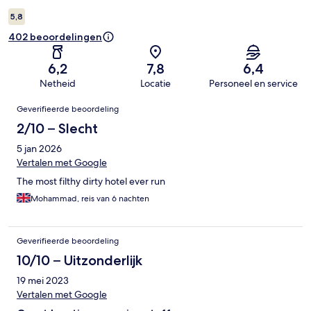
5,8
402 beoordelingen
6,2
7,8
6,4
Netheid
Locatie
Personeel en service
Beoordelingen
Geverifieerde beoordeling
2/10 – Slecht
5 jan 2026
Vertalen met Google
The most filthy dirty hotel ever run
Mohammad, reis van 6 nachten
Geverifieerde beoordeling
10/10 – Uitzonderlijk
19 mei 2023
Vertalen met Google