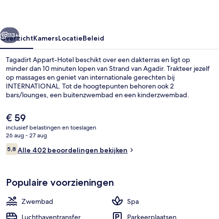
rige
Volgende
113+
Overzicht
Kamers
Locatie
Beleid
Tagadirt Appart-Hotel beschikt over een dakterras en ligt op
minder dan 10 minuten lopen van Strand van Agadir. Trakteer jezelf
op massages en geniet van internationale gerechten bij
INTERNATIONAL. Tot de hoogtepunten behoren ook 2
bars/lounges, een buitenzwembad en een kinderzwembad.
De
€ 59
huidige
inclusief belastingen en toeslagen
prijs
26 aug - 27 aug
Terrein van de accommodatie
is
Beoordelingen
5,8
Alle 402 beoordelingen bekijken
€ 59
5,8 op 10 –
Populaire voorzieningen
Zwembad
Spa
Luchthaventransfer
Parkeerplaatsen