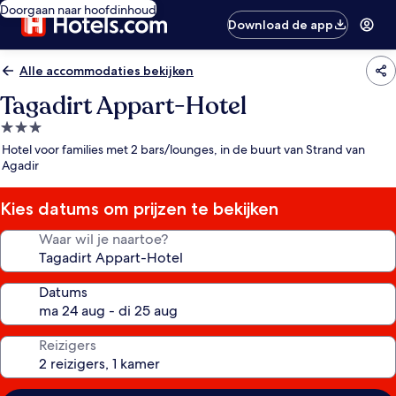
Doorgaan naar hoofdinhoud
Download de app
Alle accommodaties bekijken
Tagadirt Appart-Hotel
3.0-
sterrenaccommodatie
Hotel voor families met 2 bars/lounges, in de buurt van Strand van
Agadir
Kies datums om prijzen te bekijken
Waar wil je naartoe?
Datums
Reizigers