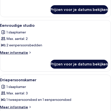
details
over
Prijzen voor je datums bekijken
Standaard
appartement
Alle
Een hotelkamer met een bed, een burea
1
Eenvoudige studio
foto's
1 slaapkamer
voor
Max. aantal: 2
Eenvoudige
studio
2 eenpersoonsbedden
laden
Meer
Meer informatie
details
over
Prijzen voor je datums bekijken
Eenvoudige
studio
Alle
Een hotelkamer met een bed, een bure
1
Driepersoonskamer
foto's
1 slaapkamer
voor
Max. aantal: 3
Driepersoonskamer
laden
1 tweepersoonsbed en 1 eenpersoonsbed
Meer
Meer informatie