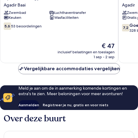
Agyad
Hôtel
Agadir Baai
Agadir
Agadir
&
Zwembad
Luchthaventransfer
Zwem
Baai
Spa
Keuken
Wasfaciliteiten
Gratis
Agadir
5.6
7.2
Go
5,6
53 beoordelingen
7,2
van
van
328 
10,
10,
53
Goed,
De
€ 47
beoordelingen
328
prijs
inclusief belastingen en toeslagen
beoorde
is
1 sep - 2 sep
€ 47
Vergelijkbare accommodaties vergelijken
Meld je aan om de in aanmerking komende kortingen en
extra's te zien. Meer beloningen voor meer avonturen!
Aanmelden
Registreer je nu, gratis en voor niets
Over deze buurt