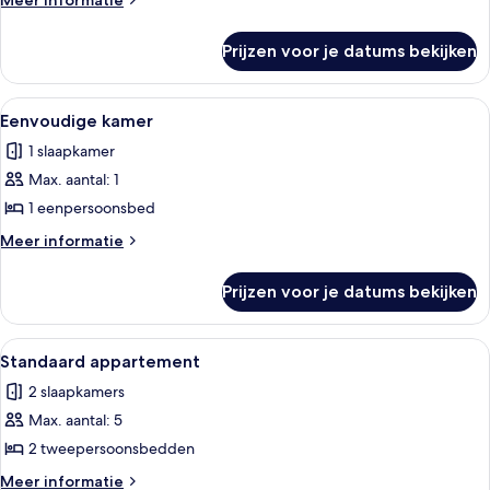
Kamer
Meer informatie
details
laden
over
Prijzen voor je datums bekijken
Kamer
Alle
Een hotelkamer met een bed, een burea
1
Eenvoudige kamer
foto's
1 slaapkamer
voor
Max. aantal: 1
Eenvoudige
kamer
1 eenpersoonsbed
laden
Meer
Meer informatie
details
over
Prijzen voor je datums bekijken
Eenvoudige
kamer
Alle
Een hotelkamer met twee bedden, een bu
1
Standaard appartement
foto's
2 slaapkamers
voor
Max. aantal: 5
Standaard
appartement
2 tweepersoonsbedden
laden
Meer
Meer informatie