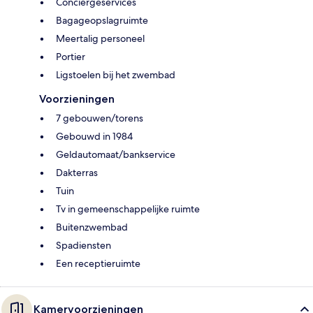
Conciërgeservices
Bagageopslagruimte
Meertalig personeel
Portier
Ligstoelen bij het zwembad
Voorzieningen
7 gebouwen/torens
Gebouwd in 1984
Geldautomaat/bankservice
Dakterras
Tuin
Tv in gemeenschappelijke ruimte
Buitenzwembad
Spadiensten
Een receptieruimte
Kamervoorzieningen