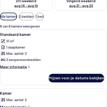
Dit weekend
Volgend weekend
aug 14 - aug 16
aug 21 - aug 23
Beschikbare
Alle kamers
2 bedden
1 bed
filters
voor
8 van 8 kamers weergeven
kamers
Alle
Hotelkamer met twee bedden, een klein
7
Standaard kamer
foto's
31 m²
voor
1 slaapkamer
Standaard
kamer
Max. aantal: 2
laden
2 eenpersoonsbedden
Meer
Meer informatie
details
over
Prijzen voor je datums bekijken
Standaard
kamer
Alle
Een hotelkamer met een bed, een burea
1
Kamer
foto's
Max. aantal: 2
voor
Meer