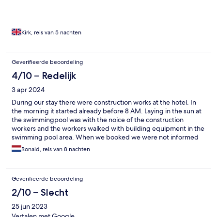
Kirk, reis van 5 nachten
Geverifieerde beoordeling
4/10 – Redelijk
3 apr 2024
During our stay there were construction works at the hotel. In
the morning it started already before 8 AM. Laying in the sun at
the swimmingpool was with the noice of the construction
workers and the workers walked with building equipment in the
swimming pool area. When we booked we were not informed
about this. We booked 2 weeks before.
Ronald, reis van 8 nachten
Geverifieerde beoordeling
2/10 – Slecht
25 jun 2023
Vertalen met Google