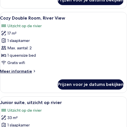
Cozy
Twin
Room,
Alle
Een slaapkamer met een bed, een burea
7
Station
Cozy Double Room, River View
foto's
View
Uitzicht op de rivier
voor
17 m²
Cozy
Double
1 slaapkamer
Room,
Max. aantal: 2
River
1 queensize bed
View
Gratis wifi
laden
Meer
Meer informatie
details
over
Prijzen voor je datums bekijken
Cozy
Double
Room,
Alle
Een moderne slaapkamer met een groot 
7
River
Junior suite, uitzicht op rivier
foto's
View
Uitzicht op de rivier
voor
33 m²
Junior
suite,
1 slaapkamer