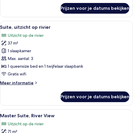
over
Prijzen voor je datums bekijken
Superior
Twin
kamer,
Alle
Een moderne hotelkamer met een groot
7
uitzicht
Suite, uitzicht op rivier
foto's
op
Uitzicht op de rivier
rivier
voor
37 m²
Suite,
uitzicht
1 slaapkamer
op
Max. aantal: 3
rivier
1 queensize bed en 1 twijfelaar slaapbank
laden
Gratis wifi
Meer
Meer informatie
details
over
Prijzen voor je datums bekijken
Suite,
uitzicht
op
Alle
Een moderne hotelkamer met een groot
12
rivier
Master Suite, River View
foto's
Uitzicht op de rivier
voor
71 m²
Master