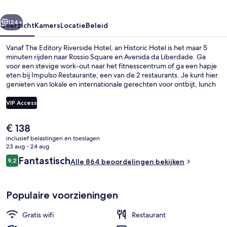
Historic
rige
Volgende
Hotel
124+
Overzicht
Kamers
Locatie
Beleid
Vanaf The Editory Riverside Hotel, an Historic Hotel is het maar 5
minuten rijden naar Rossio Square en Avenida da Liberdade. Ga
voor een stevige work-out naar het fitnesscentrum of ga een hapje
eten bij Impulso Restaurante, een van de 2 restaurants. Je kunt hier
genieten van lokale en internationale gerechten voor ontbijt, lunch
en diner. Dit hotel in luxe stijl beschikt bovendien over
hoogtepunten zoals een bar/lounge en een snackbar/deli. Andere
VIP Access
reizigers waarderen de nabijheid van het openbaar vervoer:
Tramhalte Cç. S. Vicente ligt op 9 minuten en Tramhalte R. Escolas
De
€ 138
Gerais op 10 minuten loopafstand.
Luchtfoto
huidige
inclusief belastingen en toeslagen
prijs
23 aug - 24 aug
is
Beoordelingen
Fantastisch
9,2
Alle 864 beoordelingen bekijken
€ 138
9,2 op 10 –
Populaire voorzieningen
Gratis wifi
Restaurant