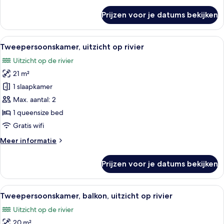
over
Prijzen voor je datums bekijken
Deluxe
Junior
Suite
Alle
Een moderne hotelkamer met een groot
7
-
Tweepersoonskamer, uitzicht op rivier
foto's
Rosacea
Uitzicht op de rivier
voor
21 m²
Tweepersoonskamer,
uitzicht
1 slaapkamer
op
Max. aantal: 2
rivier
1 queensize bed
laden
Gratis wifi
Meer
Meer informatie
details
over
Prijzen voor je datums bekijken
Tweepersoonskamer,
uitzicht
op
Alle
Een hotelkamer met een groot bed, twee
6
rivier
Tweepersoonskamer, balkon, uitzicht op rivier
foto's
Uitzicht op de rivier
voor
20 m²