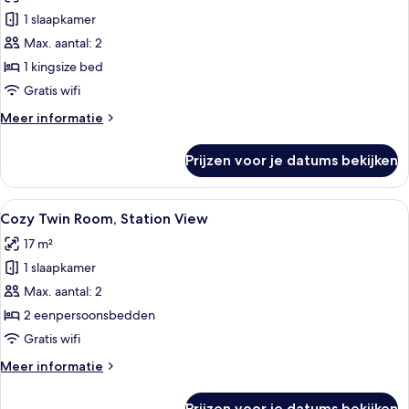
Suite,
1 slaapkamer
River
Max. aantal: 2
View
1 kingsize bed
laden
Gratis wifi
Meer
Meer informatie
details
over
Prijzen voor je datums bekijken
Master
Suite,
River
Alle
Hotelkamer met een groot bed, donke
8
View
Cozy Twin Room, Station View
foto's
17 m²
voor
1 slaapkamer
Cozy
Twin
Max. aantal: 2
Room,
2 eenpersoonsbedden
Station
Gratis wifi
View
Meer
Meer informatie
laden
details
over
Prijzen voor je datums bekijken