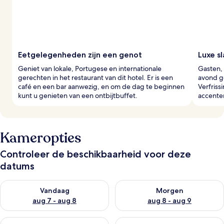
Eetgelegenheden zijn een genot
Luxe s
Geniet van lokale, Portugese en internationale
Gasten, 
gerechten in het restaurant van dit hotel. Er is een
avond g
café en een bar aanwezig, en om de dag te beginnen
Verfriss
kunt u genieten van een ontbijtbuffet.
accente
Kameropties
Controleer de beschikbaarheid voor deze
datums
De beschikbaarheid controleren voor vanavond aug 7 - aug 8
De beschikbaarheid controler
Vandaag
Morgen
aug 7 - aug 8
aug 8 - aug 9
De beschikbaarheid controleren voor dit weekend aug 7 - aug
De beschikbaarheid controler