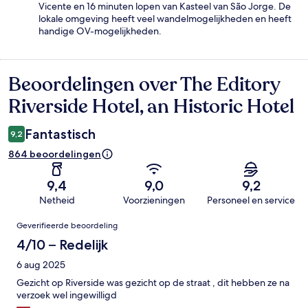
Vicente en 16 minuten lopen van Kasteel van São Jorge. De
lokale omgeving heeft veel wandelmogelijkheden en heeft
handige OV-mogelijkheden.
Beoordelingen over The Editory
Beoordelingen
Riverside Hotel, an Historic Hotel
Fantastisch
9,2
864 beoordelingen
9,4
9,0
9,2
Netheid
Voorzieningen
Personeel en service
Beoordelingen
Geverifieerde beoordeling
4/10 – Redelijk
6 aug 2025
Gezicht op Riverside was gezicht op de straat , dit hebben ze na
verzoek wel ingewilligd