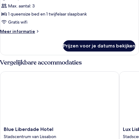
uitzicht
Max. aantal: 3
op
1 queensize bed en 1 twijfelaar slaapbank
rivier
Gratis wifi
laden
Meer
Meer informatie
details
over
Prijzen voor je datums bekijken
Junior
suite,
uitzicht
Vergelijkbare accommodaties
op
rivier
Blue Liberdade Hotel
Lux Lisb
Blue
Lux
Blue Liberdade Hotel
Lux Li
Liberdade
Lisboa
Stadscentrum van Lissabon
Stadsce