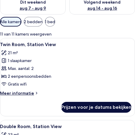
Dit weekend
Volgend weekend
aug 7 - aug 9
aug 14 - aug 16
Beschikbare
Alle kamers
2 bedden
1 bed
filters
voor
11 van 11 kamers weergeven
kamers
Alle
Een hotelkamer met twee bedden, een 
6
Twin Room, Station View
foto's
21 m²
voor
1 slaapkamer
Twin
Room,
Max. aantal: 2
Station
2 eenpersoonsbedden
View
Gratis wifi
laden
Meer
Meer informatie
details
over
Prijzen voor je datums bekijken
Twin
Room,
Station
Alle
Een hotelkamer met een groot bed, ee
5
View
Double Room, Station View
foto's
23 m²