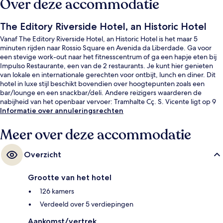
Over deze accommodatie
The Editory Riverside Hotel, an Historic Hotel
Vanaf The Editory Riverside Hotel, an Historic Hotel is het maar 5
minuten rijden naar Rossio Square en Avenida da Liberdade. Ga voor
een stevige work-out naar het fitnesscentrum of ga een hapje eten bij
Impulso Restaurante, een van de 2 restaurants. Je kunt hier genieten
van lokale en internationale gerechten voor ontbijt, lunch en diner. Dit
hotel in luxe stijl beschikt bovendien over hoogtepunten zoals een
bar/lounge en een snackbar/deli. Andere reizigers waarderen de
nabijheid van het openbaar vervoer: Tramhalte Cç. S. Vicente ligt op 9
minuten en Tramhalte R. Escolas Gerais op 10 minuten loopafstand.
Informatie over annuleringsrechten
Meer over deze accommodatie
Overzicht
Grootte van het hotel
126 kamers
Verdeeld over 5 verdiepingen
Aankomst/vertrek