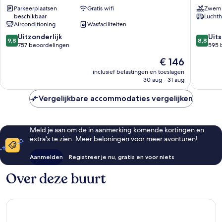
Hotel
Park
Parkeerplaatsen
Gratis wifi
Zwem
Stadscentrum
Stadsce
beschikbaar
Luchth
van
van
Airconditioning
Wasfaciliteiten
Lissabon
Lissabon
9.8
8.8
Uitzonderlijk
Uit
9,8
8,8
van
van
757 beoordelingen
595 
10,
10,
De
€ 146
Uitzonderlijk,
Uitstek
prijs
757
595
inclusief belastingen en toeslagen
is
30 aug - 31 aug
beoordelingen
beoorde
€ 146
Vergelijkbare accommodaties vergelijken
Meld je aan om de in aanmerking komende kortingen en
extra's te zien. Meer beloningen voor meer avonturen!
Aanmelden
Registreer je nu, gratis en voor niets
Over deze buurt