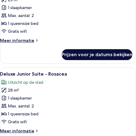
voor
1 slaapkamer
Double
Room,
Max. aantal: 2
Station
1 queensize bed
View
Gratis wifi
laden
Meer
Meer informatie
details
over
Prijzen voor je datums bekijken
Double
Room,
Station
Alle
Een moderne hotelkamer met een groot
11
View
Deluxe Junior Suite - Rosacea
foto's
Uitzicht op de stad
voor
28 m²
Deluxe
Junior
1 slaapkamer
Suite
Max. aantal: 2
-
1 queensize bed
Rosacea
Gratis wifi
laden
Meer
Meer informatie
details