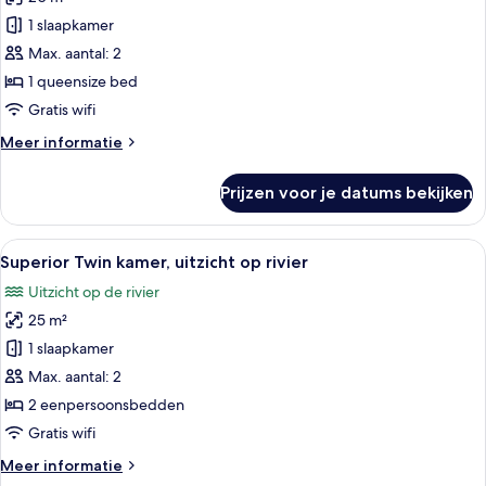
Tweepersoonskamer,
balkon,
1 slaapkamer
uitzicht
Max. aantal: 2
op
1 queensize bed
rivier
Gratis wifi
laden
Meer
Meer informatie
details
over
Prijzen voor je datums bekijken
Tweepersoonskamer,
balkon,
uitzicht
Alle
Een hotelkamer met een bed, bureau, s
14
op
Superior Twin kamer, uitzicht op rivier
foto's
rivier
Uitzicht op de rivier
voor
25 m²
Superior
Twin
1 slaapkamer
kamer,
Max. aantal: 2
uitzicht
2 eenpersoonsbedden
op
Gratis wifi
rivier
Meer
Meer informatie
laden
details