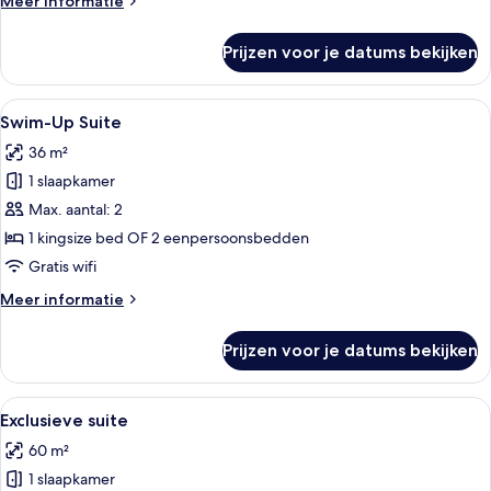
Meer informatie
laden
details
over
Prijzen voor je datums bekijken
Grand
Junior
Suite
Alle
Een modern resort met een zwembad, 
5
with
Swim-Up Suite
foto's
Jacuzzi
36 m²
voor
1 slaapkamer
Swim-
Up
Max. aantal: 2
Suite
1 kingsize bed OF 2 eenpersoonsbedden
laden
Gratis wifi
Meer
Meer informatie
details
over
Prijzen voor je datums bekijken
Swim-
Up
Suite
Alle
Een modern buitenzwembadgedeelte m
9
Exclusieve suite
foto's
60 m²
voor
1 slaapkamer
Exclusieve