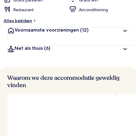
Gratis parkeren
Gratis wifi
Restaurant
Airconditioning
b
e
Alles bekijken
o
o
Voornaamste voorzieningen
(12)
r
d
e
Net als thuis
(6)
l
i
n
g
e
n
Waarom we deze accommodatie geweldig
vinden
v
a
n
r
e
i
z
i