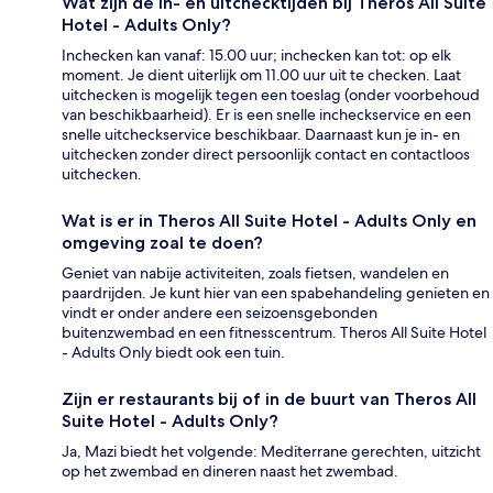
Wat zijn de in- en uitchecktijden bij Theros All Suite
Hotel - Adults Only?
Inchecken kan vanaf: 15.00 uur; inchecken kan tot: op elk
moment. Je dient uiterlijk om 11.00 uur uit te checken. Laat
uitchecken is mogelijk tegen een toeslag (onder voorbehoud
van beschikbaarheid). Er is een snelle incheckservice en een
snelle uitcheckservice beschikbaar. Daarnaast kun je in- en
uitchecken zonder direct persoonlijk contact en contactloos
uitchecken.
Wat is er in Theros All Suite Hotel - Adults Only en
omgeving zoal te doen?
Geniet van nabije activiteiten, zoals fietsen, wandelen en
paardrijden. Je kunt hier van een spabehandeling genieten en
vindt er onder andere een seizoensgebonden
buitenzwembad en een fitnesscentrum. Theros All Suite Hotel
- Adults Only biedt ook een tuin.
Zijn er restaurants bij of in de buurt van Theros All
Suite Hotel - Adults Only?
Ja, Mazi biedt het volgende: Mediterrane gerechten, uitzicht
op het zwembad en dineren naast het zwembad.