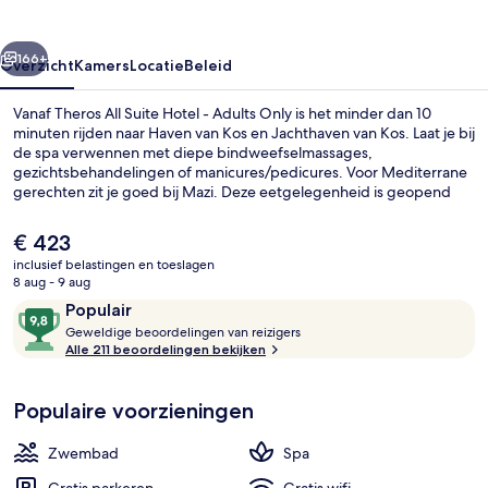
-
Adults
rige
Volgende
Only
166+
Overzicht
Kamers
Locatie
Beleid
Vanaf Theros All Suite Hotel - Adults Only is het minder dan 10
minuten rijden naar Haven van Kos en Jachthaven van Kos. Laat je bij
de spa verwennen met diepe bindweefselmassages,
gezichtsbehandelingen of manicures/pedicures. Voor Mediterrane
gerechten zit je goed bij Mazi. Deze eetgelegenheid is geopend
voor ontbijt, lunch en diner. Dit hotel in luxe stijl biedt ook een bar
aan het zwembad, een fitnesscentrum en een seizoensgebonden
De
€ 423
buitenzwembad. Andere reizigers zijn heel enthousiast over het
huidige
inclusief belastingen en toeslagen
behulpzame personeel.
prijs
8 aug - 9 aug
Een seizoensgebonden buitenzwembad
is
Beoordelingen
9,8
Populair
€ 423
G
van
Geweldige beoordelingen van reizigers
e
Alle 211 beoordelingen bekijken
10,
w
Populair
e
Populaire voorzieningen
l
d
i
Zwembad
Spa
g
e