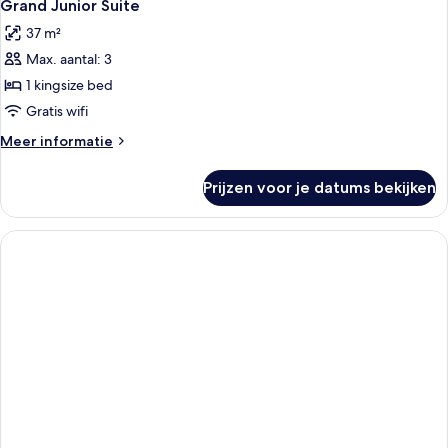
3
Grand Junior Suite
foto's
37 m²
voor
Max. aantal: 3
Grand
Junior
1 kingsize bed
Suite
Gratis wifi
laden
Meer
Meer informatie
details
over
Prijzen voor je datums bekijken
Grand
Junior
Suite