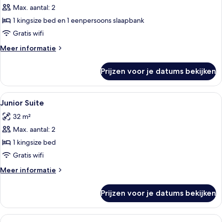
suite
Max. aantal: 2
laden
1 kingsize bed en 1 eenpersoons slaapbank
Gratis wifi
Meer
Meer informatie
details
over
Prijzen voor je datums bekijken
Exclusieve
suite
Alle
Luxe beddengoed, donzen dekbedden
5
Junior Suite
foto's
32 m²
voor
Max. aantal: 2
Junior
Suite
1 kingsize bed
laden
Gratis wifi
Meer
Meer informatie
details
over
Prijzen voor je datums bekijken
Junior
Suite
Alle
Luxe beddengoed, donzen dekbedden