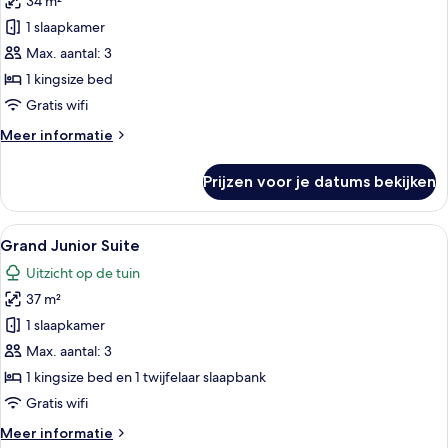
34 m²
Junior
Suite
1 slaapkamer
with
Max. aantal: 3
Roof
1 kingsize bed
Garden
Gratis wifi
laden
Meer
Meer informatie
details
over
Prijzen voor je datums bekijken
Junior
Suite
with
Alle
Een moderne slaapkamer met een groo
2
Roof
Grand Junior Suite
foto's
Garden
Uitzicht op de tuin
voor
37 m²
Grand
Junior
1 slaapkamer
Suite
Max. aantal: 3
laden
1 kingsize bed en 1 twijfelaar slaapbank
Gratis wifi
Meer
Meer informatie