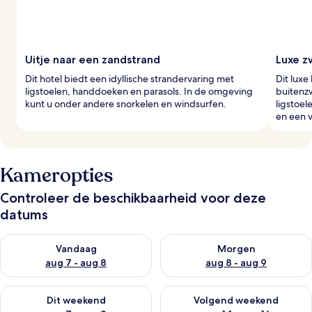
g
e
r
s
Uitje naar een zandstrand
Luxe z
Dit hotel biedt een idyllische strandervaring met
Dit lux
ligstoelen, handdoeken en parasols. In de omgeving
buitenz
kunt u onder andere snorkelen en windsurfen.
ligstoel
en een v
Kameropties
Controleer de beschikbaarheid voor deze
datums
De beschikbaarheid controleren voor vanavond aug 7 - aug 8
De beschikbaarheid controler
Vandaag
Morgen
aug 7 - aug 8
aug 8 - aug 9
De beschikbaarheid controleren voor dit weekend aug 7 - aug
De beschikbaarheid controler
Dit weekend
Volgend weekend