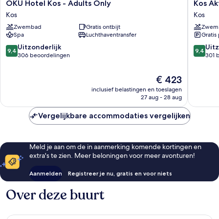
OKU
Kos
OKU Hotel Kos - Adults Only
Kos Ak
Hotel
Aktis
Kos
Kos
Kos
Art
Zwembad
Gratis ontbijt
Zwem
-
Hotel
Spa
Luchthaventransfer
Gratis
Adults
Kos
Only
9.4
9.4
Uitzonderlijk
Uitz
9,4
9,4
Kos
van
van
306 beoordelingen
301 
10,
10,
Uitzonderlijk,
Uitzonder
De
€ 423
306
301
prijs
inclusief belastingen en toeslagen
beoordelingen
beoorde
is
27 aug - 28 aug
€ 423
Vergelijkbare accommodaties vergelijken
Meld je aan om de in aanmerking komende kortingen en
extra's te zien. Meer beloningen voor meer avonturen!
Aanmelden
Registreer je nu, gratis en voor niets
Over deze buurt