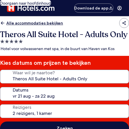
Doorgaan naar hoofdinhoud
Download de app
Alle accommodaties bekijken
Theros All Suite Hotel - Adults Only
5.0-
sterrenaccommodatie
Hotel voor volwassenen met spa, in de buurt van Haven van Kos
Kies datums om prijzen te bekijken
Waar wil je naartoe?
Datums
Reizigers
Zoeken