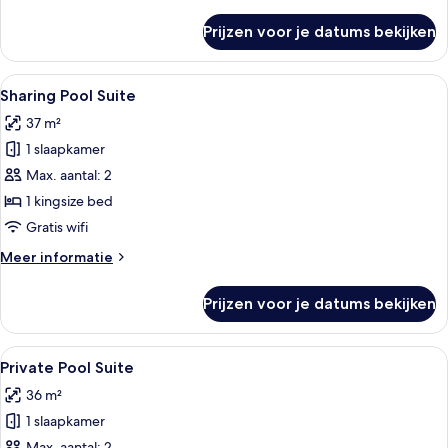
details
over
Prijzen voor je datums bekijken
Grand
Junior
Suite
Alle
Een zwembadterras met uitzicht op ee
19
Sharing Pool Suite
foto's
37 m²
voor
1 slaapkamer
Sharing
Pool
Max. aantal: 2
Suite
1 kingsize bed
laden
Gratis wifi
Meer
Meer informatie
details
over
Prijzen voor je datums bekijken
Sharing
Pool
Suite
Alle
Private Pool Suite | Luxe beddengoe
8
Private Pool Suite
foto's
36 m²
voor
1 slaapkamer
Private
Max. aantal: 2