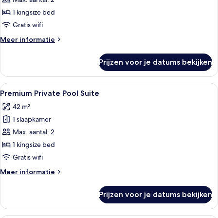
Pool
Suite
1 kingsize bed
laden
Gratis wifi
Meer
Meer informatie
details
over
Prijzen voor je datums bekijken
Private
Pool
Suite
Alle
Premium Private Pool Suite | Luxe 
8
Premium Private Pool Suite
foto's
42 m²
voor
1 slaapkamer
Premium
Private
Max. aantal: 2
Pool
1 kingsize bed
Suite
Gratis wifi
laden
Meer
Meer informatie
details
over
Prijzen voor je datums bekijken
Premium
Private
Pool