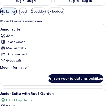
aug 7 - aug 9
aug 14 - aug 16
Beschikbare
Alle kamers
1 bed
2 bedden
3+ bedden
filters
voor
13 van 13 kamers weergeven
kamers
Alle
Luxe beddengoed, donzen dekbedden
7
Junior suite
foto's
32 m²
voor
1 slaapkamer
Junior
suite
Max. aantal: 2
laden
1 kingsize bed
Gratis wifi
Meer
Meer informatie
details
over
Prijzen voor je datums bekijken
Junior
suite
Alle
Luxe beddengoed, donzen dekbedden
6
Junior Suite with Roof Garden
foto's
Uitzicht op de tuin
voor