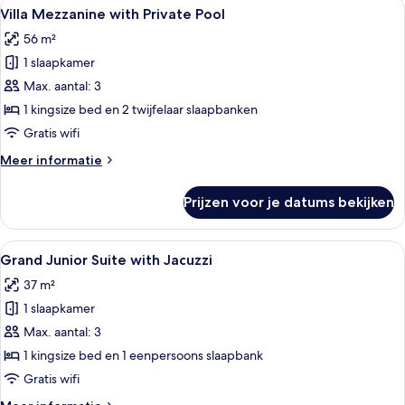
Alle
Een moderne woonkamer met een bank,
19
Suite
Villa Mezzanine with Private Pool
foto's
56 m²
voor
1 slaapkamer
Villa
Mezzanine
Max. aantal: 3
with
1 kingsize bed en 2 twijfelaar slaapbanken
Private
Gratis wifi
Pool
Meer
Meer informatie
laden
details
over
Prijzen voor je datums bekijken
Villa
Mezzanine
with
Alle
Een modern buitengebied met een jac
10
Private
Grand Junior Suite with Jacuzzi
foto's
Pool
37 m²
voor
1 slaapkamer
Grand
Junior
Max. aantal: 3
Suite
1 kingsize bed en 1 eenpersoons slaapbank
with
Gratis wifi
Jacuzzi
Meer