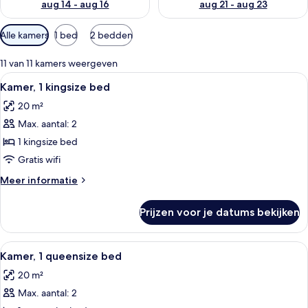
aug 14 - aug 16
aug 21 - aug 23
Beschikbare
Alle kamers
1 bed
2 bedden
filters
voor
11 van 11 kamers weergeven
kamers
Alle
Twee ingelijste kunstwerken aan een 
5
Kamer, 1 kingsize bed
foto's
20 m²
voor
Max. aantal: 2
Kamer,
1
1 kingsize bed
kingsize
Gratis wifi
bed
Meer
Meer informatie
laden
details
over
Prijzen voor je datums bekijken
Kamer,
1
kingsize
Alle
Twee ingelijste kunstwerken aan een 
7
bed
Kamer, 1 queensize bed
foto's
20 m²
voor
Max. aantal: 2
Kamer,