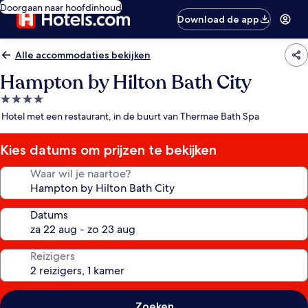
Doorgaan naar hoofdinhoud
Download de app
Alle accommodaties bekijken
Hampton by Hilton Bath City
4.0-
sterrenaccommodatie
Hotel met een restaurant, in de buurt van Thermae Bath Spa
Kies datums om prijzen te bekijken
Waar wil je naartoe?
Datums
Reizigers
Zoeken