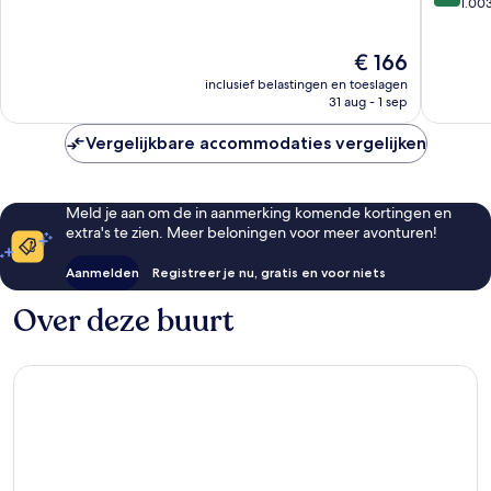
van
Bath
1.00
10,
10,
Uitzonderlijk,
Zeer
2.962
De
€ 166
goed,
beoordelingen
prijs
1.003
inclusief belastingen en toeslagen
is
beoorde
31 aug - 1 sep
€ 166
Vergelijkbare accommodaties vergelijken
Meld je aan om de in aanmerking komende kortingen en
extra's te zien. Meer beloningen voor meer avonturen!
Aanmelden
Registreer je nu, gratis en voor niets
Over deze buurt