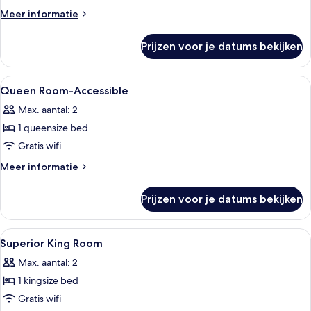
Meer
Meer informatie
details
over
Prijzen voor je datums bekijken
Queen
Room
With
Alle
Een kluis op de kamer, een laptopwer
3
Sofa
Queen Room-Accessible
foto's
Bed
Max. aantal: 2
voor
1 queensize bed
Queen
Room-
Gratis wifi
Accessible
Meer
Meer informatie
laden
details
over
Prijzen voor je datums bekijken
Queen
Room-
Accessible
Alle
Een kluis op de kamer, een laptopwer
1
Superior King Room
foto's
Max. aantal: 2
voor
1 kingsize bed
Superior
King
Gratis wifi