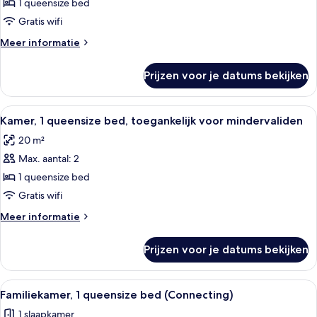
1
1 queensize bed
queensize
Gratis wifi
bed
Meer
Meer informatie
laden
details
over
Prijzen voor je datums bekijken
Kamer,
1
queensize
Alle
Een moderne hotelkamer met een groot
6
bed
Kamer, 1 queensize bed, toegankelijk voor mindervaliden
foto's
20 m²
voor
Max. aantal: 2
Kamer,
1
1 queensize bed
queensize
Gratis wifi
bed,
Meer
Meer informatie
toegankelijk
details
voor
over
Prijzen voor je datums bekijken
Kamer,
mindervaliden
1
laden
queensize
Alle
Een hotelkamer met een bed, een slaa
11
bed,
Familiekamer, 1 queensize bed (Connecting)
foto's
toegankelijk
1 slaapkamer