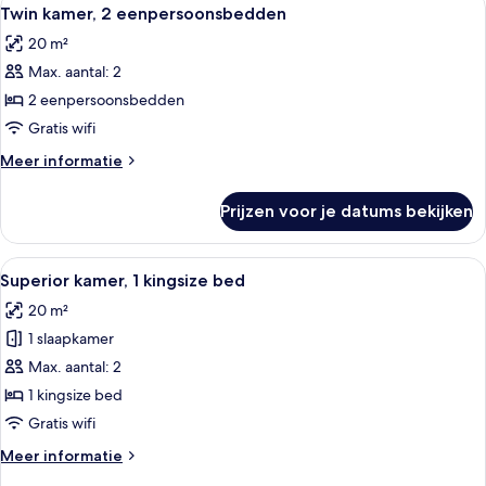
Alle
6
bed
Twin kamer, 2 eenpersoonsbedden
foto's
met
20 m²
slaapbank
voor
Max. aantal: 2
Twin
kamer,
2 eenpersoonsbedden
2
Gratis wifi
eenpersoonsbedden
Meer
Meer informatie
laden
details
over
Prijzen voor je datums bekijken
Twin
kamer,
2
Alle
Een moderne hotelkamer met een groot
5
eenpersoonsbedden
Superior kamer, 1 kingsize bed
foto's
20 m²
voor
1 slaapkamer
Superior
kamer,
Max. aantal: 2
1
1 kingsize bed
kingsize
Gratis wifi
bed
Meer
Meer informatie
laden
details