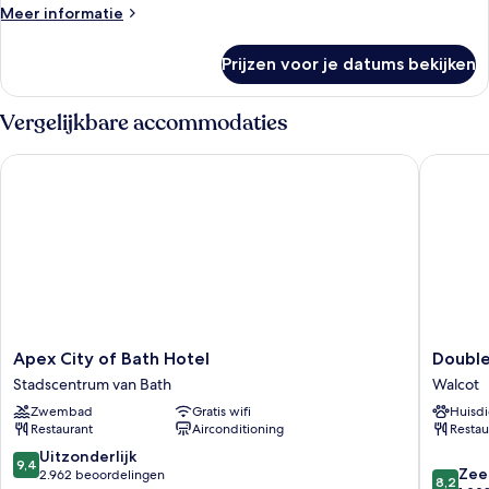
Room
Meer
Meer informatie
laden
details
over
Prijzen voor je datums bekijken
Superior
King
Room
Vergelijkbare accommodaties
Apex City of Bath Hotel
Doubletr
Apex
Doublet
Apex City of Bath Hotel
Double
City
by
Stadscentrum van Bath
Walcot
of
Hilton
Zwembad
Gratis wifi
Huisdi
Bath
Bath
Restaurant
Airconditioning
Restau
Hotel
Walcot
Stadscentrum
9.4
Uitzonderlijk
9,4
8.2
van
Zee
van
2.962 beoordelingen
8,2