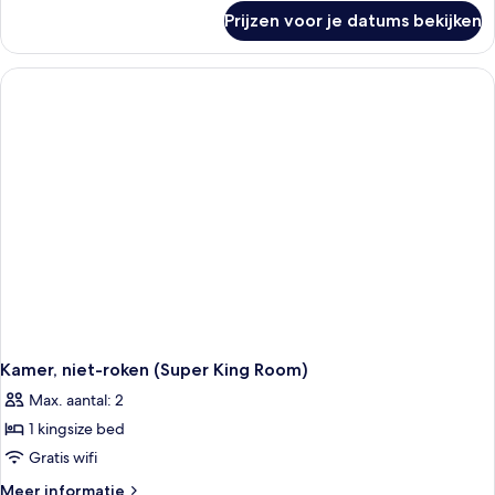
over
Prijzen voor je datums bekijken
Superior
kamer,
1
kingsize
bed
Kamer, niet-roken (Super King Room)
Max. aantal: 2
1 kingsize bed
Gratis wifi
Meer
Meer informatie