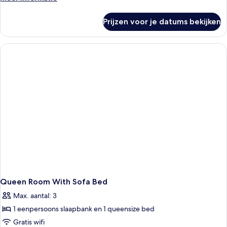
details
over
Prijzen voor je datums bekijken
Kamer,
niet-
roken
(Super
King
Room)
Queen Room With Sofa Bed
Max. aantal: 3
1 eenpersoons slaapbank en 1 queensize bed
Gratis wifi