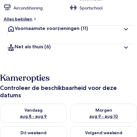
Airconditioning
Sportschool
Alles bekijken
Voornaamste voorzieningen
(11)
Net als thuis
(6)
Kameropties
Controleer de beschikbaarheid voor deze
datums
De beschikbaarheid controleren voor vanavond aug 8 - aug 9
De beschikbaarheid controler
Vandaag
Morgen
aug 8 - aug 9
aug 9 - aug 10
De beschikbaarheid controleren voor dit weekend aug 14 - au
De beschikbaarheid controler
Dit weekend
Volgend weekend