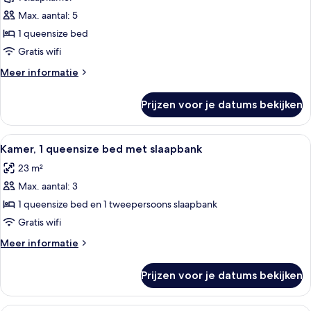
voor
voor
mindervaliden
Max. aantal: 5
Familiekamer,
1
1 queensize bed
queensize
Gratis wifi
bed
Meer
Meer informatie
(Connecting)
details
laden
over
Prijzen voor je datums bekijken
Familiekamer,
1
queensize
Alle
Twee ingelijste kunstwerken aan een 
8
bed
Kamer, 1 queensize bed met slaapbank
foto's
(Connecting)
23 m²
voor
Max. aantal: 3
Kamer,
1
1 queensize bed en 1 tweepersoons slaapbank
queensize
Gratis wifi
bed
Meer
Meer informatie
met
details
slaapbank
over
Prijzen voor je datums bekijken
Kamer,
laden
1
queensize
Een hotelkamer met twee bedden, een 