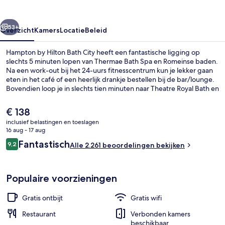
City
rige
Volgende
53+
Overzicht
Kamers
Locatie
Beleid
Hampton by Hilton Bath City heeft een fantastische ligging op
slechts 5 minuten lopen van Thermae Bath Spa en Romeinse baden.
Na een work-out bij het 24-uurs fitnesscentrum kun je lekker gaan
eten in het café of een heerlijk drankje bestellen bij de bar/lounge.
Bovendien loop je in slechts tien minuten naar Theatre Royal Bath en
Bath Christmas Market. Andere reizigers zijn heel enthousiast over
de comfortabele bedden en het behulpzame personeel.
De
€ 138
huidige
inclusief belastingen en toeslagen
prijs
16 aug - 17 aug
Lobby
is
Beoordelingen
Fantastisch
9,2
Alle 2.261 beoordelingen bekijken
€ 138
9,2 op 10 –
Populaire voorzieningen
Gratis ontbijt
Gratis wifi
Restaurant
Verbonden kamers
beschikbaar