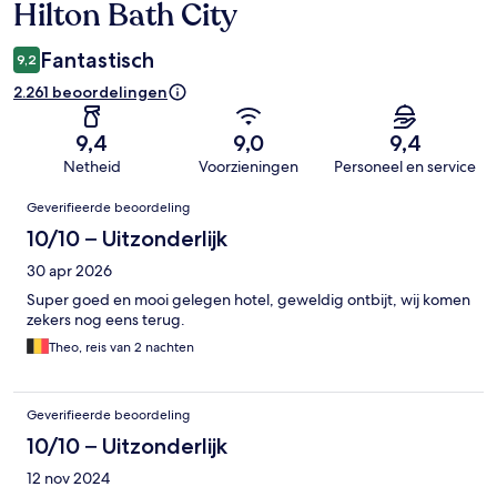
Hilton Bath City
Fantastisch
9,2
2.261 beoordelingen
9,4
9,0
9,4
Netheid
Voorzieningen
Personeel en service
Beoordelingen
Geverifieerde beoordeling
10/10 – Uitzonderlijk
30 apr 2026
Super goed en mooi gelegen hotel, geweldig ontbijt, wij komen
zekers nog eens terug.
Theo, reis van 2 nachten
Geverifieerde beoordeling
10/10 – Uitzonderlijk
12 nov 2024