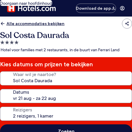
Doorgaan naar hoofdinhoud
Download de app
Alle accommodaties bekijken
Sol Costa Daurada
4.0-
sterrenaccommodatie
Hotel voor families met 2 restaurants, in de buurt van Ferrari Land
Kies datums om prijzen te bekijken
Waar wil je naartoe?
Datums
Reizigers
Zoeken