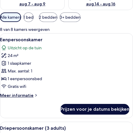
aug 7 - aug 9
aug 14 - aug 16
Beschikbare
Alle kamers
1 bed
2 bedden
3+ bedden
filters
voor
8 van 8 kamers weergeven
kamers
Alle
Hotelkamer met een bed, een bureau me
6
Eenpersoonskamer
foto's
Uitzicht op de tuin
voor
24 m²
Eenpersoonskamer
laden
1 slaapkamer
Max. aantal: 1
1 eenpersoonsbed
Gratis wifi
Meer
Meer informatie
details
over
Prijzen voor je datums bekijken
Eenpersoonskamer
Alle
Een hotelkamer met twee bedden, een 
7
Driepersoonskamer (3 adults)
foto's