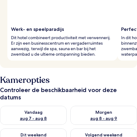
Werk- en speelparadijs
Perfec
Dit hotel combineert productiviteit met verwennerij.
In dit h
Er zijn een businesscentrum en vergaderruimtes
binnenz
aanwezig, terwijl de spa, sauna en bar bij het
zwembad
zwembad u de ultieme ontspanning bieden.
waterpa
Kameropties
Controleer de beschikbaarheid voor deze
datums
De beschikbaarheid controleren voor vanavond aug 7 - aug 8
De beschikbaarheid controler
Vandaag
Morgen
aug 7 - aug 8
aug 8 - aug 9
De beschikbaarheid controleren voor dit weekend aug 7 - aug
De beschikbaarheid controler
Dit weekend
Volgend weekend