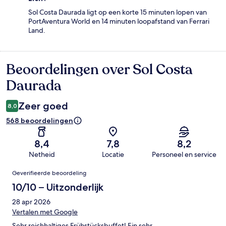
Sol Costa Daurada ligt op een korte 15 minuten lopen van
PortAventura World en 14 minuten loopafstand van Ferrari
Land.
Beoordelingen over Sol Costa
Beoordelingen
Daurada
Zeer goed
8,0
568 beoordelingen
8,4
7,8
8,2
Netheid
Locatie
Personeel en service
Beoordelingen
Geverifieerde beoordeling
10/10 – Uitzonderlijk
28 apr 2026
Vertalen met Google
Sehr reichhaltiges Frühstücksbuffet! Ein sehr