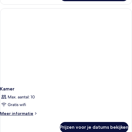
Kamer
Max. aantal: 10
Gratis wifi
Meer
Meer informatie
details
over
Prijzen voor je datums bekijken
Kamer