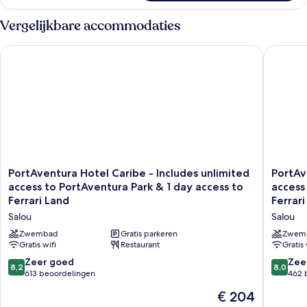
Vergelijkbare accommodaties
PortAventura Hotel Caribe - Includes unlimited access to Port
PortAvent
PortAventura
PortAve
PortAventura Hotel Caribe - Includes unlimited
PortAv
Hotel
Hotel
access to PortAventura Park & 1 day access to
access
Caribe
El
Ferrari Land
Ferrari
-
Paso
Salou
Salou
Includes
-
unlimited
Includes
Zwembad
Gratis parkeren
Zwem
access
Gratis wifi
Restaurant
unlimite
Gratis 
to
access
8.2
8.0
Zeer goed
Zee
8,2
8,0
PortAventura
to
van
van
613 beoordelingen
462 
Park
PortAve
10,
10,
De
&
€ 204
Park
Zeer
Zeer
prijs