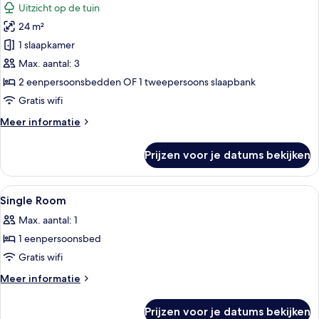
Uitzicht op de tuin
voor
24 m²
Driepersoonskamer
(3
1 slaapkamer
adults)
Max. aantal: 3
laden
2 eenpersoonsbedden OF 1 tweepersoons slaapbank
Gratis wifi
Meer
Meer informatie
details
over
Prijzen voor je datums bekijken
Driepersoonskamer
(3
adults)
Alle
Hotelkamer met een bed, bureau, stoel
6
Single Room
foto's
Max. aantal: 1
voor
1 eenpersoonsbed
Single
Room
Gratis wifi
laden
Meer
Meer informatie
details
over
Prijzen voor je datums bekijken
Single