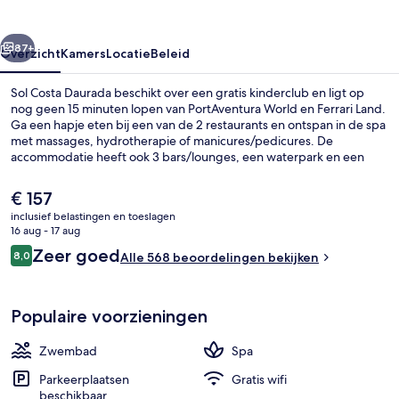
rige
Volgende
87+
Overzicht
Kamers
Locatie
Beleid
Sol Costa Daurada beschikt over een gratis kinderclub en ligt op
nog geen 15 minuten lopen van PortAventura World en Ferrari Land.
Ga een hapje eten bij een van de 2 restaurants en ontspan in de spa
met massages, hydrotherapie of manicures/pedicures. De
accommodatie heeft ook 3 bars/lounges, een waterpark en een
binnenzwembad.
De
€ 157
huidige
inclusief belastingen en toeslagen
prijs
16 aug - 17 aug
3 bars/lounges, een poolbar
is
Beoordelingen
Zeer goed
8,0
Alle 568 beoordelingen bekijken
€ 157
8,0 op 10 –
Populaire voorzieningen
Zwembad
Spa
Parkeerplaatsen
Gratis wifi
beschikbaar