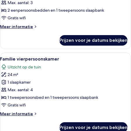
adults
Max. aantal: 3
and
2 eenpersoonsbedden en 1 tweepersoons slaapbank
1
Gratis wifi
child)
Meer
Meer informatie
laden
details
over
Prijzen voor je datums bekijken
Driepersoonskamer
(2
adults
Alle
Een hotelkamer met twee bedden, een 
6
and
Familie vierpersoonskamer
foto's
1
Uitzicht op de tuin
child)
voor
24 m²
Familie
vierpersoonskamer
1 slaapkamer
laden
Max. aantal: 4
1 tweepersoonsbed en 1 tweepersoons slaapbank
Gratis wifi
Meer
Meer informatie
details
over
Prijzen voor je datums bekijken
Familie