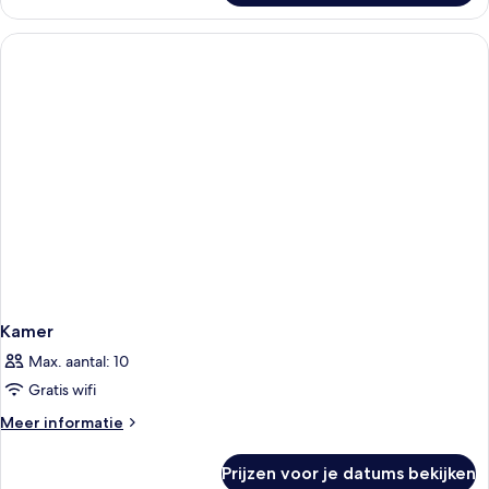
vierpersoonskamer
Kamer
Max. aantal: 10
Gratis wifi
Meer
Meer informatie
details
over
Prijzen voor je datums bekijken
Kamer