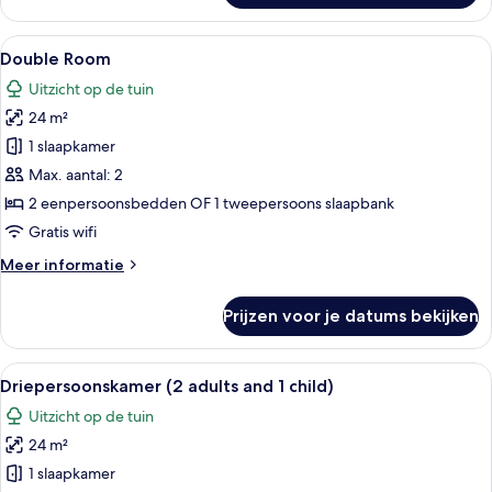
Room
Alle
Hotelkamer met een bed, een bureau me
6
Double Room
foto's
Uitzicht op de tuin
voor
24 m²
Double
Room
1 slaapkamer
laden
Max. aantal: 2
2 eenpersoonsbedden OF 1 tweepersoons slaapbank
Gratis wifi
Meer
Meer informatie
details
over
Prijzen voor je datums bekijken
Double
Room
Alle
Een hotelkamer met twee bedden, een 
6
Driepersoonskamer (2 adults and 1 child)
foto's
Uitzicht op de tuin
voor
24 m²
Driepersoonskamer
(2
1 slaapkamer