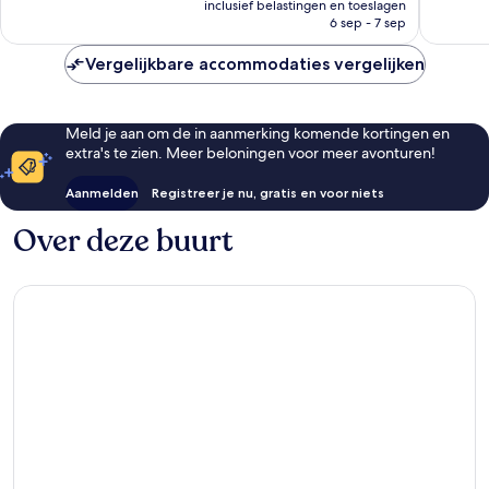
1
&
goed,
goed,
inclusief belastingen en toeslagen
is
day
1
6 sep - 7 sep
613
462
€ 204
access
day
beoordelingen
beoorde
to
access
Vergelijkbare accommodaties vergelijken
Ferrari
to
Land
Ferrari
Salou
Land
Meld je aan om de in aanmerking komende kortingen en
Salou
extra's te zien. Meer beloningen voor meer avonturen!
Aanmelden
Registreer je nu, gratis en voor niets
Over deze buurt