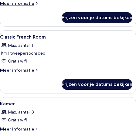
laden
Meer
Meer informatie
details
over
Prijzen voor je datums bekijken
Klassieke
Twin
kamer
Alle
Een hotelkamer met balkon, bureau met
5
Classic French Room
foto's
Max. aantal: 1
voor
1 tweepersoonsbed
Classic
French
Gratis wifi
Room
Meer
Meer informatie
laden
details
over
Prijzen voor je datums bekijken
Classic
French
Room
Alle
Een hotelkamer met een bed, een bureau
4
Kamer
foto's
Max. aantal: 3
voor
Gratis wifi
Kamer
laden
Meer
Meer informatie
details