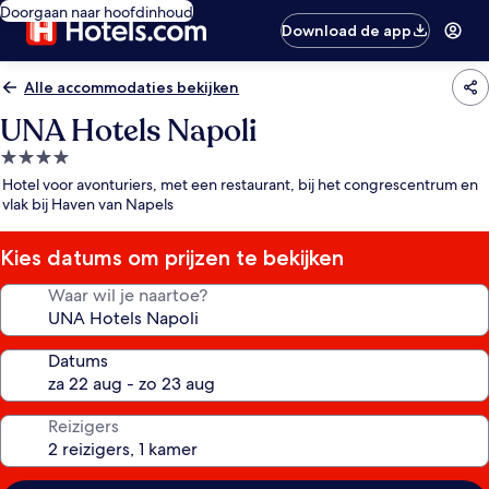
Doorgaan naar hoofdinhoud
Download de app
Alle accommodaties bekijken
UNA Hotels Napoli
4.0-
sterrenaccommodatie
Hotel voor avonturiers, met een restaurant, bij het congrescentrum en
vlak bij Haven van Napels
Kies datums om prijzen te bekijken
Waar wil je naartoe?
Datums
Reizigers