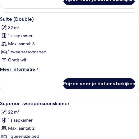
Klassieke
eenpersoonskamer,
1
Alle
Een hotelkamer met een bed, een burea
11
twijfelaar
Suite (Double)
foto's
(French
32 m²
Bed)
voor
1 slaapkamer
Suite
(Double)
Max. aantal: 3
laden
1 tweepersoonsbed
Gratis wifi
Meer
Meer informatie
details
over
Prijzen voor je datums bekijken
Suite
(Double)
Alle
Een hotelkamer met een groot bed, ee
4
Superior tweepersoonskamer
foto's
22 m²
voor
1 slaapkamer
Superior
tweepersoonskamer
Max. aantal: 2
laden
1 queensize bed