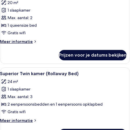
20 m²
voor
1 slaapkamer
Klassieke
tweepersoonskamer
Max. aantal: 2
laden
1 queensize bed
Gratis wifi
Meer
Meer informatie
details
over
Prijzen voor je datums bekijken
Klassieke
tweepersoonskamer
Alle
Een hotelkamer met twee bedden, een 
4
Superior Twin kamer (Rollaway Bed)
foto's
24 m²
voor
1 slaapkamer
Superior
Twin
Max. aantal: 3
kamer
2 eenpersoonsbedden en 1 eenpersoons opklapbed
(Rollaway
Gratis wifi
Bed)
Meer
Meer informatie
laden
details