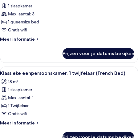
voor
1 slaapkamer
Superior
tweepersoonskamer
Max. aantal: 3
(2
1 queensize bed
Adults
Gratis wifi
+
Meer
Meer informatie
1
details
Child)
over
Prijzen voor je datums bekijken
Superior
laden
tweepersoonskamer
(2
Alle
Een hotelkamer met een groot raam, e
4
Adults
Klassieke eenpersoonskamer, 1 twijfelaar (French Bed)
foto's
+
18 m²
1
voor
Child)
1 slaapkamer
Klassieke
eenpersoonskamer,
Max. aantal: 1
1
1 Twijfelaar
twijfelaar
Gratis wifi
(French
Meer
Meer informatie
Bed)
details
laden
over
Prijzen voor je datums bekijken