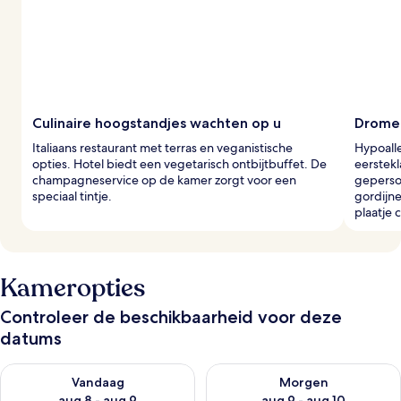
Culinaire hoogstandjes wachten op u
Dromer
Italiaans restaurant met terras en veganistische
Hypoal
opties. Hotel biedt een vegetarisch ontbijtbuffet. De
eerstek
champagneservice op de kamer zorgt voor een
geperso
speciaal tintje.
gordijn
plaatje 
Kameropties
Controleer de beschikbaarheid voor deze
datums
De beschikbaarheid controleren voor vanavond aug 8 - aug 9
De beschikbaarheid controler
Vandaag
Morgen
aug 8 - aug 9
aug 9 - aug 10