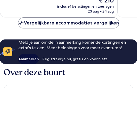
€ 210
Uitstekend,
Fantasti
prijs
1.435
1.017
inclusief belastingen en toeslagen
is
23 aug - 24 aug
beoordelingen
beoorde
€ 210
Vergelijkbare accommodaties vergelijken
Meld je aan om de in aanmerking komende kortingen en
extra's te zien. Meer beloningen voor meer avonturen!
Aanmelden
Registreer je nu, gratis en voor niets
Over deze buurt