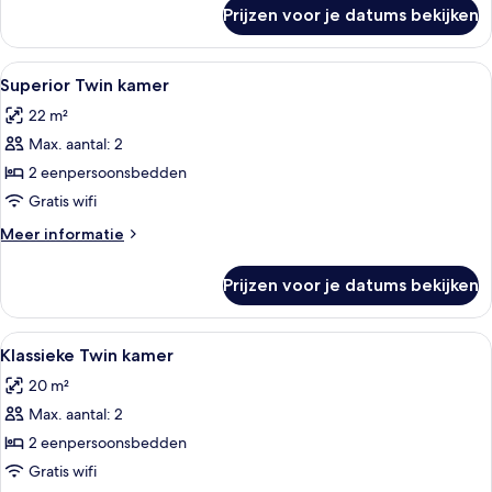
over
Prijzen voor je datums bekijken
Superior
Twin
kamer
Alle
Hotelkamer met twee bedden, een telev
4
(Rollaway
Superior Twin kamer
foto's
Bed)
22 m²
voor
Max. aantal: 2
Superior
Twin
2 eenpersoonsbedden
kamer
Gratis wifi
laden
Meer
Meer informatie
details
over
Prijzen voor je datums bekijken
Superior
Twin
kamer
Alle
Een hotelkamer met twee bedden, een 
4
Klassieke Twin kamer
foto's
20 m²
voor
Max. aantal: 2
Klassieke
Twin
2 eenpersoonsbedden
kamer
Gratis wifi