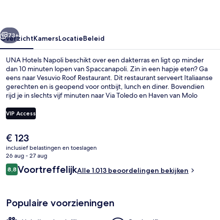
rige
Volgende
73+
Overzicht
Kamers
Locatie
Beleid
UNA Hotels Napoli beschikt over een dakterras en ligt op minder
dan 10 minuten lopen van Spaccanapoli. Zin in een hapje eten? Ga
eens naar Vesuvio Roof Restaurant. Dit restaurant serveert Italiaanse
gerechten en is geopend voor ontbijt, lunch en diner. Bovendien
rijd je in slechts vijf minuten naar Via Toledo en Haven van Molo
Beverello. Andere reizigers waarderen de nabijheid van het
openbaar vervoer: Tramhalte Garibaldi ligt op een steenworp
VIP Access
afstand en naar Station Piazza Garibaldi loop je in slechts 3 minuten.
De
€ 123
Voorkant van accommodatie
huidige
inclusief belastingen en toeslagen
prijs
26 aug - 27 aug
is
Beoordelingen
Voortreffelijk
8,8
Alle 1.013 beoordelingen bekijken
€ 123
8,8 op 10 –
Populaire voorzieningen