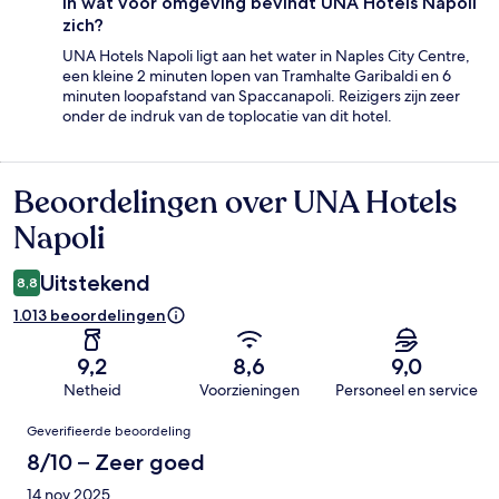
In wat voor omgeving bevindt UNA Hotels Napoli
zich?
UNA Hotels Napoli ligt aan het water in Naples City Centre,
een kleine 2 minuten lopen van Tramhalte Garibaldi en 6
minuten loopafstand van Spaccanapoli. Reizigers zijn zeer
onder de indruk van de toplocatie van dit hotel.
Beoordelingen over UNA Hotels
Beoordelingen
Napoli
Uitstekend
8,8
1.013 beoordelingen
9,2
8,6
9,0
Netheid
Voorzieningen
Personeel en service
Beoordelingen
Geverifieerde beoordeling
8/10 – Zeer goed
14 nov 2025