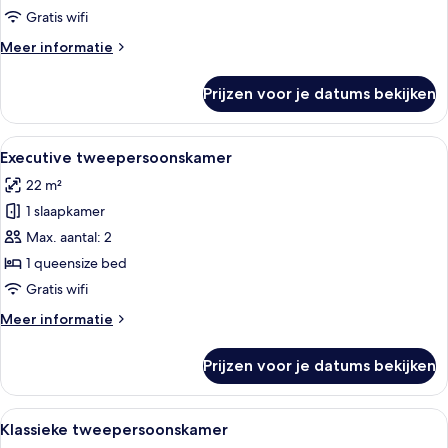
Gratis wifi
Meer
Meer informatie
details
over
Prijzen voor je datums bekijken
Superior
tweepersoonskamer
Alle
Een moderne hotelkamer met een groot
8
Executive tweepersoonskamer
foto's
22 m²
voor
1 slaapkamer
Executive
tweepersoonskamer
Max. aantal: 2
laden
1 queensize bed
Gratis wifi
Meer
Meer informatie
details
over
Prijzen voor je datums bekijken
Executive
tweepersoonskamer
Alle
Een hotelkamer met een groot bed, ee
4
Klassieke tweepersoonskamer
foto's