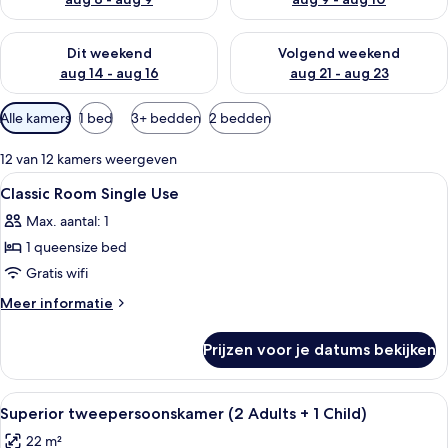
De beschikbaarheid controleren voor dit weekend aug 14 - au
De beschikbaarheid controler
Dit weekend
Volgend weekend
aug 14 - aug 16
aug 21 - aug 23
Beschikbare
Alle kamers
1 bed
3+ bedden
2 bedden
filters
voor
12 van 12 kamers weergeven
kamers
Alle
Een hotelkamer met een bed, een burea
4
Classic Room Single Use
foto's
Max. aantal: 1
voor
1 queensize bed
Classic
Room
Gratis wifi
Single
Meer
Meer informatie
Use
details
over
laden
Prijzen voor je datums bekijken
Classic
Room
Single
Alle
Een hotelkamer met een groot bed, ee
4
Use
Superior tweepersoonskamer (2 Adults + 1 Child)
foto's
22 m²