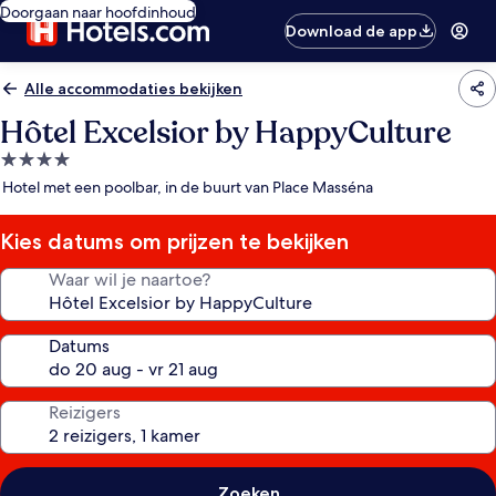
Doorgaan naar hoofdinhoud
Download de app
Alle accommodaties bekijken
Hôtel Excelsior by HappyCulture
4.0-
sterrenaccommodatie
Hotel met een poolbar, in de buurt van Place Masséna
Kies datums om prijzen te bekijken
Waar wil je naartoe?
Datums
Reizigers
Zoeken