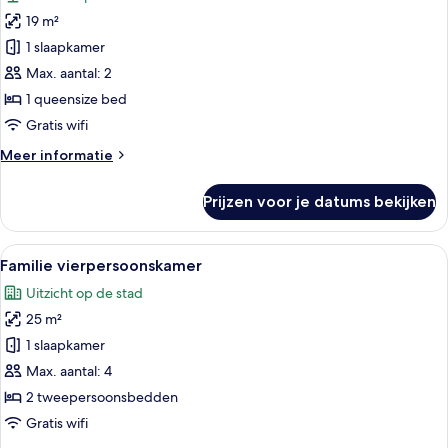
voor
19 m²
Superior
kamer,
1 slaapkamer
uitzicht
Max. aantal: 2
op
1 queensize bed
tuin
Gratis wifi
laden
Meer
Meer informatie
details
over
Prijzen voor je datums bekijken
Superior
kamer,
uitzicht
Alle
Een hotelkamer met twee bedden, een 
11
op
Familie vierpersoonskamer
foto's
tuin
Uitzicht op de stad
voor
25 m²
Familie
vierpersoonskamer
1 slaapkamer
laden
Max. aantal: 4
2 tweepersoonsbedden
Gratis wifi