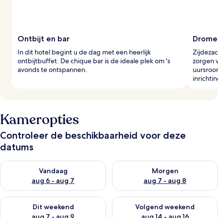
Ontbijt en bar
Drome
In dit hotel begint u de dag met een heerlijk
Zijdeza
ontbijtbuffet. De chique bar is de ideale plek om 's
zorgen v
avonds te ontspannen.
uursroo
inrichtin
Kameropties
Controleer de beschikbaarheid voor deze
datums
De beschikbaarheid controleren voor vanavond aug 6 - aug 7
De beschikbaarheid controler
Vandaag
Morgen
aug 6 - aug 7
aug 7 - aug 8
De beschikbaarheid controleren voor dit weekend aug 7 - aug
De beschikbaarheid controler
Dit weekend
Volgend weekend
aug 7 - aug 9
aug 14 - aug 16