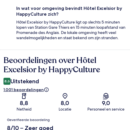
In wat voor omgeving bevindt Hôtel Excelsior by
HappyCulture zich?
Hôtel Excelsior by HappyCulture ligt op slechts 5 minuten
lopen van Station Gare Thiers en 15 minuten loopafstand van
Promenade des Anglais. De lokale omgeving heeft veel
wandelmogelijkheden en staat bekend om zijn stranden.
Beoordelingen over Hôtel
Beoordelingen
Excelsior by HappyCulture
Uitstekend
8,6
1.001 beoordelingen
8,8
8,0
9,0
Netheid
Locatie
Personeel en service
Beoordelingen
Geverifieerde beoordeling
8/10 – Zeer goed