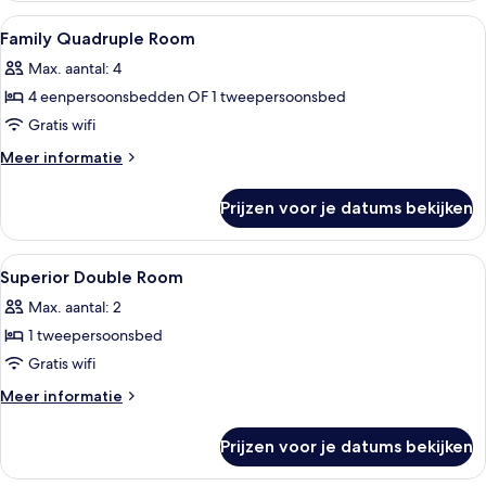
with
Alle
Luxe beddengoed, een minibar, een kl
6
Balcony
Family Quadruple Room
foto's
Max. aantal: 4
voor
4 eenpersoonsbedden OF 1 tweepersoonsbed
Family
Quadruple
Gratis wifi
Room
Meer
Meer informatie
laden
details
over
Prijzen voor je datums bekijken
Family
Quadruple
Room
Alle
Luxe beddengoed, een minibar, een kl
6
Superior Double Room
foto's
Max. aantal: 2
voor
1 tweepersoonsbed
Superior
Double
Gratis wifi
Room
Meer
Meer informatie
laden
details
over
Prijzen voor je datums bekijken
Superior
Double