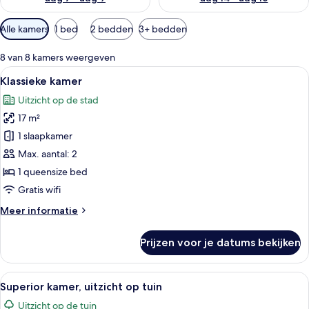
Beschikbare
Alle kamers
1 bed
2 bedden
3+ bedden
filters
voor
8 van 8 kamers weergeven
kamers
Alle
Een hotelkamer met een groot bed, e
7
Klassieke kamer
foto's
Uitzicht op de stad
voor
17 m²
Klassieke
kamer
1 slaapkamer
laden
Max. aantal: 2
1 queensize bed
Gratis wifi
Meer
Meer informatie
details
over
Prijzen voor je datums bekijken
Klassieke
kamer
Alle
Een hotelkamer met een groot bed, ee
8
Superior kamer, uitzicht op tuin
foto's
Uitzicht op de tuin