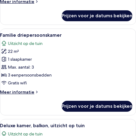
Meer
Meer informatie
details
over
Prijzen voor je datums bekijken
Familie
vierpersoonskamer
Alle
Een slaapkamer met twee bedden, een
6
Familie driepersoonskamer
foto's
Uitzicht op de tuin
voor
22 m²
Familie
driepersoonskamer
1 slaapkamer
laden
Max. aantal: 3
3 eenpersoonsbedden
Gratis wifi
Meer
Meer informatie
details
over
Prijzen voor je datums bekijken
Familie
driepersoonskamer
Alle
Deluxe kamer, balkon, uitzicht op tui
7
Deluxe kamer, balkon, uitzicht op tuin
foto's
Uitzicht op de tuin