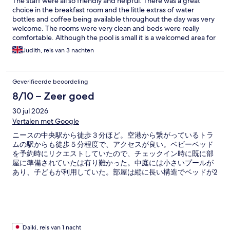
The staff were all so friendly and helpful. There was a great
choice in the breakfast room and the little extras of water
bottles and coffee being available throughout the day was very
welcome. The rooms were very clean and beds were really
comfortable. Although the pool is small it is a welcomed area for
relaxing and cooling down. All in all we had a great stay and will
Judith, reis van 3 nachten
be back.
Geverifieerde beoordeling
8/10 – Zeer goed
30 jul 2026
Vertalen met Google
ニースの中央駅から徒歩３分ほど。空港から繋がっているトラ
ムの駅からも徒歩５分程度で、アクセスが良い。ベビーベッド
を予約時にリクエストしていたので、チェックイン時に既に部
屋に準備されていたは有り難かった。中庭には小さいプールが
あり、子どもが利用していた。部屋は縦に長い構造でベッドが2
つ。三菱のエアコンの為、空調は快適。シャワーは狭くなく、
ちゃんとスペースがある。朝食が美味しかった。ちなみに地球
の歩き方にも掲載されていた。
Daiki, reis van 1 nacht