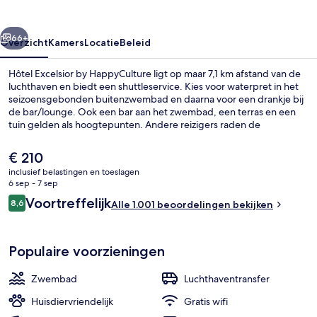
rige
Volgende
66+
Overzicht
Kamers
Locatie
Beleid
Hôtel Excelsior by HappyCulture ligt op maar 7,1 km afstand van de
luchthaven en biedt een shuttleservice. Kies voor waterpret in het
seizoensgebonden buitenzwembad en daarna voor een drankje bij
de bar/lounge. Ook een bar aan het zwembad, een terras en een
tuin gelden als hoogtepunten. Andere reizigers raden de
accommodatie aan vanwege het behulpzame personeel en het
ontbijt. De accommodatie ligt op korte loopafstand van het
De
€ 210
openbaar vervoer: het is 5 minuten lopen naar Station Gare Thiers
huidige
inclusief belastingen en toeslagen
en 7 minuten naar Station Jean Médecin.
prijs
6 sep - 7 sep
Exterieur
is
Beoordelingen
Voortreffelijk
8,6
Alle 1.001 beoordelingen bekijken
€ 210
8,6 op 10 –
Populaire voorzieningen
Zwembad
Luchthaventransfer
Huisdiervriendelijk
Gratis wifi