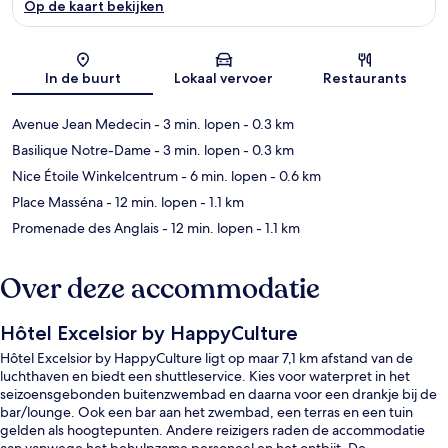
Op de kaart bekijken
Kaart
In de buurt
Lokaal vervoer
Restaurants
Avenue Jean Medecin
- 3 min. lopen
- 0.3 km
Basilique Notre-Dame
- 3 min. lopen
- 0.3 km
Nice Étoile Winkelcentrum
- 6 min. lopen
- 0.6 km
Place Masséna
- 12 min. lopen
- 1.1 km
Promenade des Anglais
- 12 min. lopen
- 1.1 km
Over deze accommodatie
Hôtel Excelsior by HappyCulture
Hôtel Excelsior by HappyCulture ligt op maar 7,1 km afstand van de
luchthaven en biedt een shuttleservice. Kies voor waterpret in het
seizoensgebonden buitenzwembad en daarna voor een drankje bij de
bar/lounge. Ook een bar aan het zwembad, een terras en een tuin
gelden als hoogtepunten. Andere reizigers raden de accommodatie
aan vanwege het behulpzame personeel en het ontbijt. De