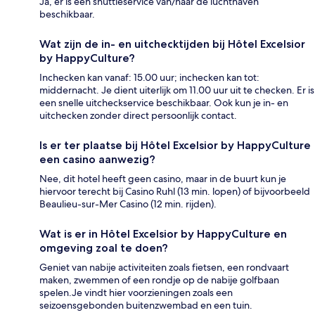
Ja, er is een shuttleservice van/naar de luchthaven
beschikbaar.
Wat zijn de in- en uitchecktijden bij Hôtel Excelsior
by HappyCulture?
Inchecken kan vanaf: 15.00 uur; inchecken kan tot:
middernacht. Je dient uiterlijk om 11.00 uur uit te checken. Er is
een snelle uitcheckservice beschikbaar. Ook kun je in- en
uitchecken zonder direct persoonlijk contact.
Is er ter plaatse bij Hôtel Excelsior by HappyCulture
een casino aanwezig?
Nee, dit hotel heeft geen casino, maar in de buurt kun je
hiervoor terecht bij Casino Ruhl (13 min. lopen) of bijvoorbeeld
Beaulieu-sur-Mer Casino (12 min. rijden).
Wat is er in Hôtel Excelsior by HappyCulture en
omgeving zoal te doen?
Geniet van nabije activiteiten zoals fietsen, een rondvaart
maken, zwemmen of een rondje op de nabije golfbaan
spelen.Je vindt hier voorzieningen zoals een
seizoensgebonden buitenzwembad en een tuin.