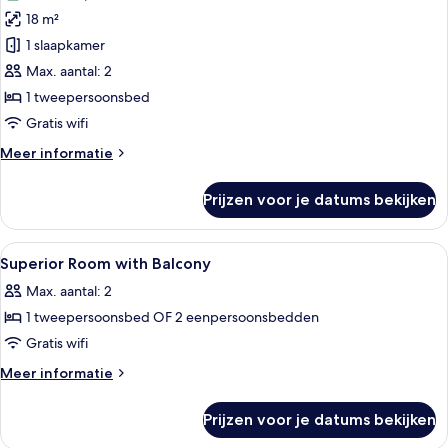
voor
18 m²
Deluxe
kamer,
1 slaapkamer
balkon,
Max. aantal: 2
uitzicht
1 tweepersoonsbed
op
Gratis wifi
tuin
Meer
Meer informatie
laden
details
over
Prijzen voor je datums bekijken
Deluxe
kamer,
balkon,
Alle
Luxe beddengoed, een minibar, een kl
6
uitzicht
Superior Room with Balcony
foto's
op
Max. aantal: 2
tuin
voor
1 tweepersoonsbed OF 2 eenpersoonsbedden
Superior
Room
Gratis wifi
with
Meer
Meer informatie
Balcony
details
over
laden
Prijzen voor je datums bekijken
Superior
Room