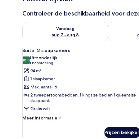
Controleer de beschikbaarheid voor de
De beschikbaarheid controleren voor vanavond aug 
De beschikbaa
Vandaag
aug 7 - aug 8
Alle
Hotelkamer met een bed, burea
15
Suite, 2 slaapkamers
foto's
Uitzonderlijk
voor
10,0
10,0 van 10
(1
1 beoordeling
Suite,
beoordeling)
94 m²
2
1 slaapkamer
slaapkamers
Max. aantal: 6
laden
2 tweepersoonsbedden, 1 kingsize bed en 1 queensize
slaapbank
Gratis wifi
Meer
Meer informatie
details
over
Prijzen bekijke
Suite,