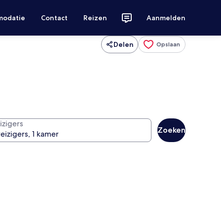
modatie
Contact
Reizen
Aanmelden
Delen
Opslaan
izigers
Zoeken