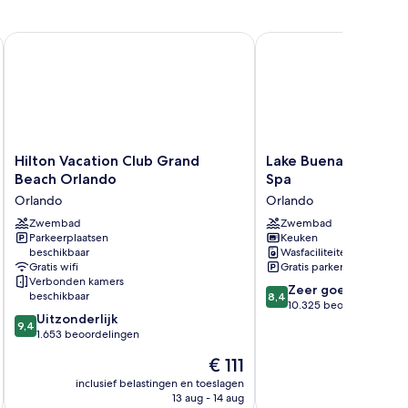
Hilton Vacation Club Grand Beach Orlando
Lake Buena Vista Resort
Hilton
Lake
Hilton Vacation Club Grand
Lake Buena Vista Res
Vacation
Buena
Beach Orlando
Spa
Club
Vista
Orlando
Orlando
Grand
Resort
Beach
Zwembad
Village
Zwembad
Parkeerplaatsen
Keuken
Orlando
&
beschikbaar
Wasfaciliteiten
Orlando
Spa
Gratis wifi
Gratis parkeren
Orlando
Verbonden kamers
8.4
Zeer goed
beschikbaar
8,4
van
10.325 beoordelingen
9.4
Uitzonderlijk
10,
9,4
van
1.653 beoordelingen
Zeer
10,
goed,
De
€ 111
Uitzonderlijk,
10.325
prijs
1.653
inclusief belastingen en toeslagen
beoordelingen
is
13 aug - 14 aug
beoordelingen