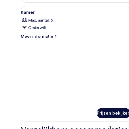
2
slaapkamers
Alle
Een hotelkamer met een bed, ee
15
Kamer
foto's
Max. aantal: 6
voor
Gratis wifi
Kamer
laden
Meer
Meer informatie
details
over
Kamer
Prijzen bekijke