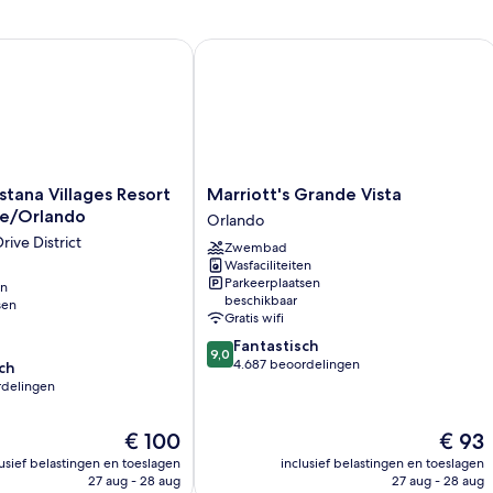
lando
na Villages Resort Villas, I-Drive/Orlando
Marriott's Grande Vista
Marriott's
stana Villages Resort
Marriott's Grande Vista
Grande
ive/Orlando
Orlando
Vista
rive District
Zwembad
Orlando
Wasfaciliteiten
Parkeerplaatsen
en
beschikbaar
sen
o
Gratis wifi
9.0
Fantastisch
9,0
van
4.687 beoordelingen
ch
10,
rdelingen
Fantastisch,
4.687
De
De
€ 100
€ 93
beoordelingen
prijs
prijs
lusief belastingen en toeslagen
inclusief belastingen en toeslagen
n
is
is
27 aug - 28 aug
27 aug - 28 aug