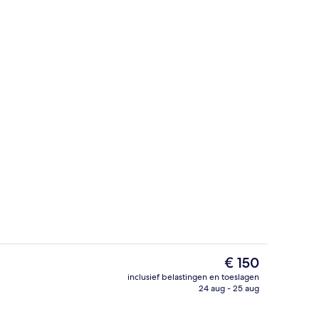
Terrein van de accommodatie
De
€ 150
huidige
inclusief belastingen en toeslagen
prijs
24 aug - 25 aug
Lobby
is
€ 150