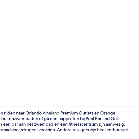
Receptie
ten rijden naar Orlando Vineland Premium Outlets en Orange
buitenzwembaden of ga een hapje eten bij Pool Bar and Grill,
ls een bar aan het zwembad en een fitnesscentrum zijn aanwezig.
Poolbar
achines/drogers voorzien. Andere reizigers zijn heel enthousiast