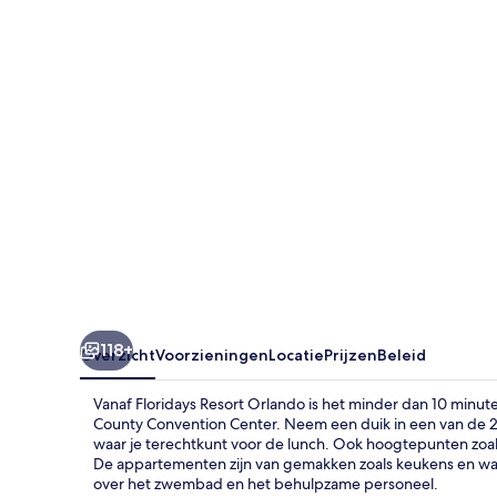
118+
Overzicht
Voorzieningen
Locatie
Prijzen
Beleid
Vanaf Floridays Resort Orlando is het minder dan 10 minu
County Convention Center. Neem een duik in een van de 2 
waar je terechtkunt voor de lunch. Ook hoogtepunten zoa
De appartementen zijn van gemakken zoals keukens en wasm
over het zwembad en het behulpzame personeel.