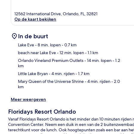
12562 International Drive, Orlando, FL, 32821
Op de kaart bekijken
In de buurt
Lake Eve
- 8 min. lopen
- 0.7 km
beach near Lake Eve
- 12 min. lopen
- 1.1 km
Kaa
Orlando Vineland Premium Outlets
- 14 min. lopen
- 1.2
km
Little Lake Bryan
- 4 min. rijden
- 1.7 km
Mary Queen of the Universe Shrine
- 4 min. rijden
- 2.0
km
Meer weergeven
Floridays Resort Orlando
Vanaf Floridays Resort Orlando is het minder dan 10 minuten rijde
Convention Center. Neem een duik in een van de 2 buitenzwembaden 
terechtkunt voor de lunch. Ook hoogtepunten zoals een bar aan he