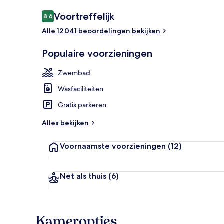
Beoordelingen
Voortreffelijk
8,6
8,6 op 10 –
Alle 12.041 beoordelingen bekijken
Kinderspeelr
Populaire voorzieningen
Zwembad
Wasfaciliteiten
Gratis parkeren
Alles bekijken
Voornaamste voorzieningen
(12)
Net als thuis
(6)
Kameropties