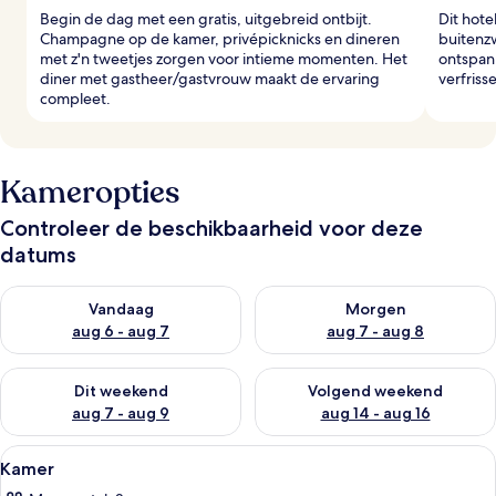
Begin de dag met een gratis, uitgebreid ontbijt.
Dit hot
Champagne op de kamer, privépicknicks en dineren
buitenz
met z'n tweetjes zorgen voor intieme momenten. Het
ontspan
diner met gastheer/gastvrouw maakt de ervaring
verfriss
compleet.
Kameropties
Controleer de beschikbaarheid voor deze
datums
De beschikbaarheid controleren voor vanavond aug 6 - aug 7
De beschikbaarheid controler
Vandaag
Morgen
aug 6 - aug 7
aug 7 - aug 8
De beschikbaarheid controleren voor dit weekend aug 7 - aug
De beschikbaarheid controler
Dit weekend
Volgend weekend
aug 7 - aug 9
aug 14 - aug 16
Alle
Een modern interieur met een houten g
29
Kamer
foto's