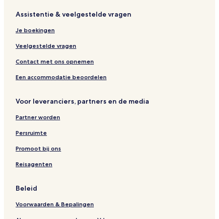
s
é
t
n
s
n
Assistentie & veelgestelde vragen
i
z
h
t
d
t
v
e
o
L
e
C
Je boekingen
e
n
u
'
F
h
a
s
H
l
a
Veelgestelde vragen
s
e
e
e
r
r
u
l
Contact met ons opnemen
a
r
e
u
u
s
Een accommodatie beoordelen
l
s
t
Voor leveranciers, partners en de media
Partner worden
Persruimte
Promoot bij ons
Reisagenten
Beleid
Voorwaarden & Bepalingen