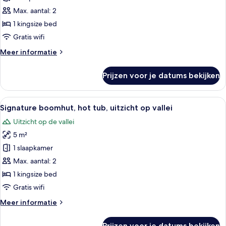
hot
Max. aantal: 2
tub,
1 kingsize bed
uitzicht
Gratis wifi
op
Meer
Meer informatie
vallei
details
laden
over
Prijzen voor je datums bekijken
Signature
boomhut,
hot
Alle
Een moderne slaapkamer met een gebog
30
tub,
Signature boomhut, hot tub, uitzicht op vallei
foto's
uitzicht
Uitzicht op de vallei
op
voor
vallei
5 m²
Signature
boomhut,
1 slaapkamer
hot
Max. aantal: 2
tub,
1 kingsize bed
uitzicht
Gratis wifi
op
Meer
Meer informatie
vallei
details
laden
over
Prijzen voor je datums bekijken