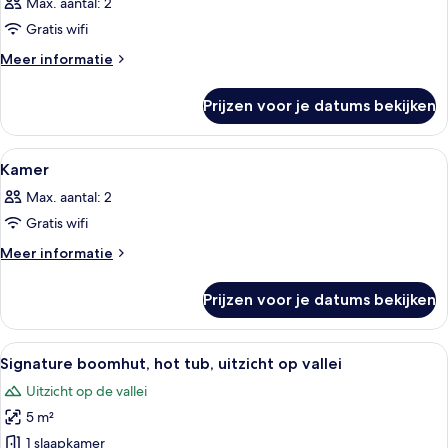
Max. aantal: 2
voor
Gratis wifi
Kamer
laden
Meer
Meer informatie
details
over
Prijzen voor je datums bekijken
Kamer
Alle
Een moderne slaapkamer met een groot 
30
Kamer
foto's
Max. aantal: 2
voor
Gratis wifi
Kamer
laden
Meer
Meer informatie
details
over
Prijzen voor je datums bekijken
Kamer
Alle
Een houten terras met tuinmeubilair,
29
Signature boomhut, hot tub, uitzicht op vallei
foto's
Uitzicht op de vallei
voor
5 m²
Signature
boomhut,
1 slaapkamer