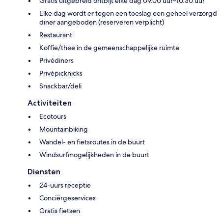
Gratis uitgebreid ontbijt elke dag 09.00 uur–10.30 uur
Elke dag wordt er tegen een toeslag een geheel verzorgd
diner aangeboden (reserveren verplicht)
Restaurant
Koffie/thee in de gemeenschappelijke ruimte
Privédiners
Privépicknicks
Snackbar/deli
Activiteiten
Ecotours
Mountainbiking
Wandel- en fietsroutes in de buurt
Windsurfmogelijkheden in de buurt
Diensten
24-uurs receptie
Conciërgeservices
Gratis fietsen