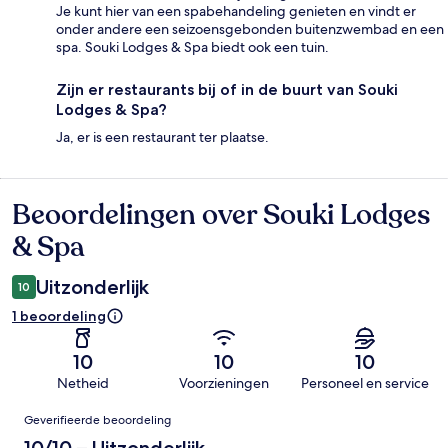
Je kunt hier van een spabehandeling genieten en vindt er
onder andere een seizoensgebonden buitenzwembad en een
spa. Souki Lodges & Spa biedt ook een tuin.
Zijn er restaurants bij of in de buurt van Souki
Lodges & Spa?
Ja, er is een restaurant ter plaatse.
Beoordelingen over Souki Lodges
Beoordelingen
& Spa
Uitzonderlijk
10
1 beoordeling
10
10
10
Netheid
Voorzieningen
Personeel en service
Beoordelingen
Geverifieerde beoordeling
10/10 – Uitzonderlijk