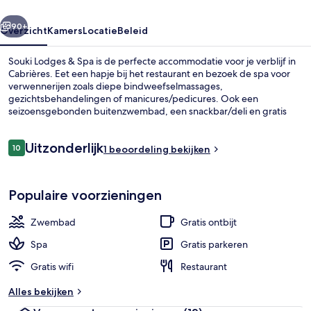
rige
Volgende
90+
Overzicht
Kamers
Locatie
Beleid
Souki Lodges & Spa is de perfecte accommodatie voor je verblijf in
Cabrières. Eet een hapje bij het restaurant en bezoek de spa voor
verwennerijen zoals diepe bindweefselmassages,
gezichtsbehandelingen of manicures/pedicures. Ook een
seizoensgebonden buitenzwembad, een snackbar/deli en gratis
fietsverhuur behoren tot de aanwezige voorzieningen.
Beoordelingen
Uitzonderlijk
10
1 beoordeling bekijken
10 op 10 –
Exterieur
Populaire voorzieningen
Zwembad
Gratis ontbijt
Spa
Gratis parkeren
Gratis wifi
Restaurant
Alles bekijken