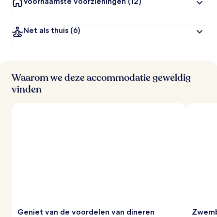
Voornaamste voorzieningen
(12)
Net als thuis
(6)
Waarom we deze accommodatie geweldig
vinden
Geniet van de voordelen van dineren
Zwemb