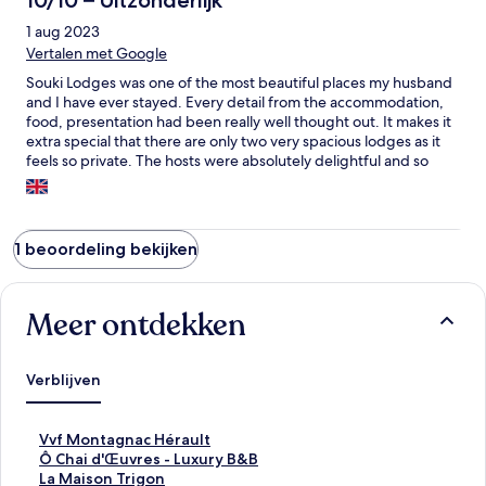
1 aug 2023
Vertalen met Google
Souki Lodges was one of the most beautiful places my husband
and I have ever stayed. Every detail from the accommodation,
food, presentation had been really well thought out. It makes it
extra special that there are only two very spacious lodges as it
feels so private. The hosts were absolutely delightful and so
helpful. The dinner they made for us on our first night was truly
5 star. I would highly recommend booking in for dinner at least
one night. My husband really enjoyed the use of the electric
bikes so he could go out into the hills and explore. We are
1 beoordeling bekijken
already planning our return next summer!!
Meer ontdekken
Verblijven
L
Vvf Montagnac Hérault
i
L
Ô Chai d'Œuvres - Luxury B&B
n
i
L
La Maison Trigon