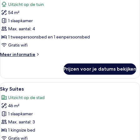
Uitzicht op de tuin
voor
54 m²
Family
Suite
1 slaapkamer
laden
Max. aantal: 4
1 tweepersoonsbed en 1 eenpersoonsbed
Gratis wifi
Meer
Meer informatie
details
over
Prijzen voor je datums bekijken
Family
Suite
Alle
Luxe beddengoed, een gratis minibar,
6
Sky Suites
foto's
Uitzicht op de stad
voor
46 m²
Sky
Suites
1 slaapkamer
laden
Max. aantal: 3
1 kingsize bed
Gratis wifi