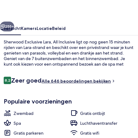
All
Inclusive
rige
Volgende
255+
Overzicht
Kamers
Locatie
Beleid
Sherwood Exclusive Lara, All Inclusive ligt op nog geen 15 minuten
rijden van Lara-strand en beschikt over een privéstrand waar je kunt
genieten van parasols, volleybal en een drankje aan het strand.
Geniet van de 7 buitenzwembaden en het binnenzwembad. Je
kunt ook kiezen voor een ontspannend bezoek aan de spa met
hotstone-massages, aromatherapie en ayurvedische
behandelingen. Je kunt eten bij een van de 5 restaurants en bij de 2
Beoordelingen
Zeer goed
zwembadbars kun je genieten van een verkoelend drankje. Deze
8,2
Alle 646 beoordelingen bekijken
8,2 op 10 –
accommodatie in luxe stijl biedt ook hoogtepunten zoals 5
bars/lounges, een nachtclub en een gratis kinderclub. Andere
5 restaurants; ze serveren er ontbijt, 
reizigers zijn heel enthousiast over het behulpzame personeel.
Populaire voorzieningen
Zwembad
Gratis ontbijt
Spa
Luchthaventransfer
Gratis parkeren
Gratis wifi