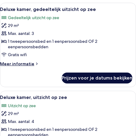
Alle
Luxe beddengoed, een gratis minibar,
7
Deluxe kamer, gedeeltelijk uitzicht op zee
foto's
Gedeeltelijk uitzicht op zee
voor
29 m²
Deluxe
kamer,
Max. aantal: 3
gedeeltelijk
1 tweepersoonsbed en 1 eenpersoonsbed OF 2
eenpersoonsbedden
uitzicht
op
Gratis wifi
zee
Meer
Meer informatie
laden
details
over
Prijzen voor je datums bekijken
Deluxe
kamer,
gedeeltelijk
Alle
Een hotelkamer met twee bedden, een 
7
uitzicht
Deluxe kamer, uitzicht op zee
foto's
op
Uitzicht op zee
zee
voor
29 m²
Deluxe
kamer,
Max. aantal: 4
uitzicht
1 tweepersoonsbed en 1 eenpersoonsbed OF 2
eenpersoonsbedden
op