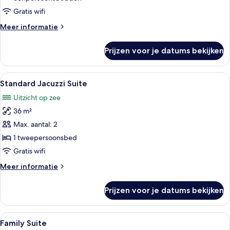
zee
Gratis wifi
laden
Meer
Meer informatie
details
over
Prijzen voor je datums bekijken
Deluxe
kamer,
uitzicht
Alle
Luxe beddengoed, een gratis minibar,
9
op
Standard Jacuzzi Suite
foto's
zee
Uitzicht op zee
voor
36 m²
Standard
Jacuzzi
Max. aantal: 2
Suite
1 tweepersoonsbed
laden
Gratis wifi
Meer
Meer informatie
details
over
Prijzen voor je datums bekijken
Standard
Jacuzzi
Suite
Alle
Luxe beddengoed, een gratis minibar,
5
Family Suite
foto's