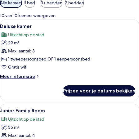
Beschikbare
Alle kamers
1 bed
3+ bedden
2 bedden
filters
voor
10 van 10 kamers weergeven
kamers
Alle
Luxe beddengoed, een gratis minibar,
7
Deluxe kamer
foto's
Uitzicht op de stad
voor
29 m²
Deluxe
kamer
Max. aantal: 3
laden
1 tweepersoonsbed OF 1 eenpersoonsbed
Gratis wifi
Meer
Meer informatie
details
over
Prijzen voor je datums bekijken
Deluxe
kamer
Alle
Een hotelkamer met twee bedden, een 
6
Junior Family Room
foto's
Uitzicht op de stad
voor
35 m²
Junior
Family
Max. aantal: 4