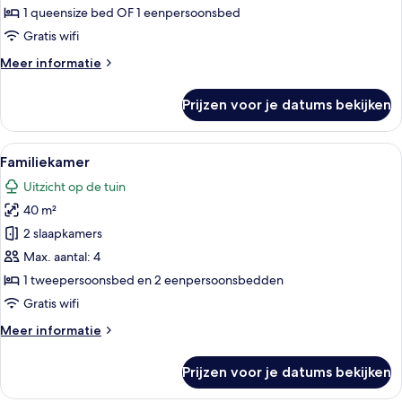
Room
1 queensize bed OF 1 eenpersoonsbed
laden
Gratis wifi
Meer
Meer informatie
details
over
Prijzen voor je datums bekijken
Junior
Family
Room
Alle
Een hotelkamer met twee bedden, een
7
Familiekamer
foto's
Uitzicht op de tuin
voor
40 m²
Familiekamer
laden
2 slaapkamers
Max. aantal: 4
1 tweepersoonsbed en 2 eenpersoonsbedden
Gratis wifi
Meer
Meer informatie
details
over
Prijzen voor je datums bekijken
Familiekamer