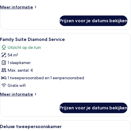
Meer
Meer informatie
details
over
Prijzen voor je datums bekijken
Sky
Suites
Alle
Luxe beddengoed, een gratis minibar,
1
Family Suite Diamond Service
foto's
Uitzicht op de tuin
voor
54 m²
Family
Suite
1 slaapkamer
Diamond
Max. aantal: 4
Service
1 tweepersoonsbed en 1 eenpersoonsbed
laden
Gratis wifi
Meer
Meer informatie
details
over
Prijzen voor je datums bekijken
Family
Suite
Diamond
Alle
Luxe beddengoed, een gratis minibar,
3
Service
Deluxe tweepersoonskamer
foto's