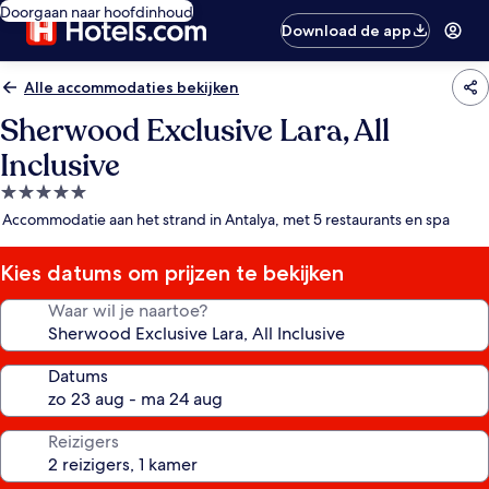
Doorgaan naar hoofdinhoud
Download de app
Alle accommodaties bekijken
Sherwood Exclusive Lara, All
Inclusive
5.0-
sterrenaccommodatie
Accommodatie aan het strand in Antalya, met 5 restaurants en spa
Kies datums om prijzen te bekijken
Waar wil je naartoe?
Datums
Reizigers