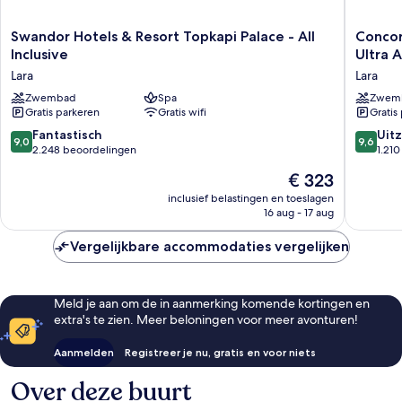
Swandor
Concor
Swandor Hotels & Resort Topkapi Palace - All
Concor
Hotels
De
Inclusive
Ultra A
&
Luxe
Lara
Lara
Resort
Resort
Topkapi
Zwembad
Spa
Lara
Zwem
Gratis parkeren
Gratis wifi
Gratis
Palace
Antalya
-
-
9.0
9.6
Fantastisch
Uitz
9,0
9,6
All
Prive
van
van
2.248 beoordelingen
1.21
Inclusive
Ultra
10,
10,
De
€ 323
Lara
All
Fantastisch,
Uitzonder
prijs
Inclusiv
2.248
1.210
inclusief belastingen en toeslagen
is
Lara
16 aug - 17 aug
beoordelingen
beoorde
€ 323
Vergelijkbare accommodaties vergelijken
Meld je aan om de in aanmerking komende kortingen en
extra's te zien. Meer beloningen voor meer avonturen!
Aanmelden
Registreer je nu, gratis en voor niets
Over deze buurt