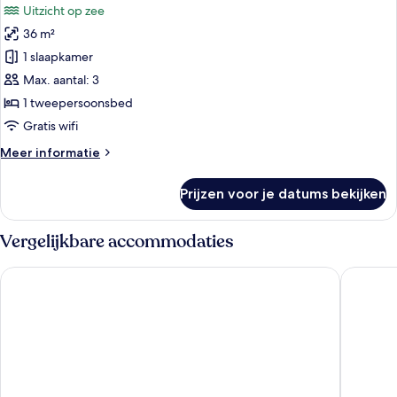
Uitzicht op zee
voor
36 m²
Deluxe
tweepersoonskamer
1 slaapkamer
laden
Max. aantal: 3
1 tweepersoonsbed
Gratis wifi
Meer
Meer informatie
details
over
Prijzen voor je datums bekijken
Deluxe
tweepersoonskamer
Vergelijkbare accommodaties
Swandor Hotels & Resort Topkapi Palace - All Inclusive
Concorde 