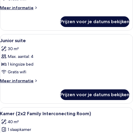
Meer
Meer informatie
details
over
Prijzen voor je datums bekijken
Junior
suite
Alle
Een hotelkamer met een groot bed, ee
5
Junior suite
foto's
30 m²
voor
Max. aantal: 4
Junior
suite
1 kingsize bed
laden
Gratis wifi
Meer
Meer informatie
details
over
Prijzen voor je datums bekijken
Junior
suite
Alle
Een hotelkamer met een groot bed, ee
4
Kamer (2x2 Family Interconecting Room)
foto's
40 m²
voor
1 slaapkamer
Kamer