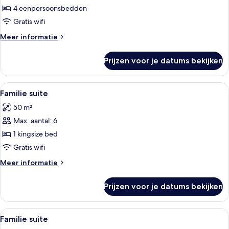
uitzicht
4 eenpersoonsbedden
op
Gratis wifi
zwembad
Meer
Meer informatie
(2x2
details
Interconnecting)
over
Prijzen voor je datums bekijken
Familiekamer,
laden
uitzicht
op
Alle
Een hotelkamer met een groot bed, een 
7
zwembad
Familie suite
foto's
(2x2
50 m²
Interconnecting)
voor
Max. aantal: 6
Familie
suite
1 kingsize bed
laden
Gratis wifi
Meer
Meer informatie
details
over
Prijzen voor je datums bekijken
Familie
suite
Alle
Een hotelkamer met een groot bed, een 
7
Familie suite
foto's