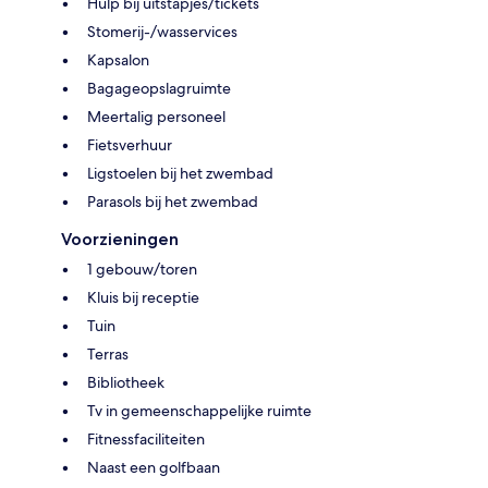
Hulp bij uitstapjes/tickets
Stomerij-/wasservices
Kapsalon
Bagageopslagruimte
Meertalig personeel
Fietsverhuur
Ligstoelen bij het zwembad
Parasols bij het zwembad
Voorzieningen
1 gebouw/toren
Kluis bij receptie
Tuin
Terras
Bibliotheek
Tv in gemeenschappelijke ruimte
Fitnessfaciliteiten
Naast een golfbaan