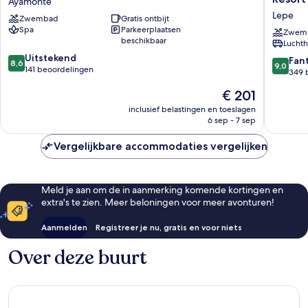
Ayamonte
Isla
Hilton
Lepe
Zwembad
Gratis ontbijt
Canela
Islantilla
Spa
Parkeerplaatsen
Resort
Beach
Zwem
beschikbaar
Luchth
Hotel
Golf
8.6
Ayamonte
Uitstekend
Resort
9.0
Fan
8,6
9,0
van
141 beoordelingen
Lepe
van
349 
10,
10,
De
€ 201
Uitstekend,
Fantasti
prijs
141
349
inclusief belastingen en toeslagen
is
beoordelingen
6 sep - 7 sep
beoorde
€ 201
Vergelijkbare accommodaties vergelijken
Meld je aan om de in aanmerking komende kortingen en
extra's te zien. Meer beloningen voor meer avonturen!
Aanmelden
Registreer je nu, gratis en voor niets
Over deze buurt