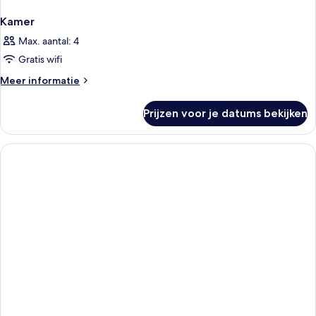
Kamer
Max. aantal: 4
Gratis wifi
Meer
Meer informatie
details
over
Prijzen voor je datums bekijken
Kamer