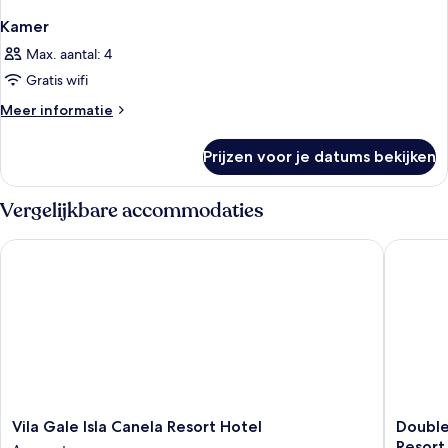
Kamer
Max. aantal: 4
Gratis wifi
Meer
Meer informatie
details
over
Prijzen voor je datums bekijken
Kamer
Vergelijkbare accommodaties
Vila Gale Isla Canela Resort Hotel
DoubleTre
Vila
DoubleT
Vila Gale Isla Canela Resort Hotel
Double
Gale
by
Resort