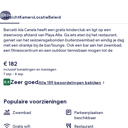
rige
Volgende
57+
Overzicht
Kamers
Locatie
Beleid
Barceló Isla Canela heeft een gratis kinderclub en ligt op een
steenworp afstand van Playa Alta. Ga iets eten bij het restaurant,
geniet van het seizoensgebonden buitenzwembad en eindig je dag
met een drankje bij de bar/lounge. Ook een bar aan het zwembad,
een fitnesscentrum en een outdoor tennisbaan mogen tot de
hoogtepunten worden gerekend.
De
€ 182
huidige
inclusief belastingen en toeslagen
prijs
7 sep - 8 sep
Details aan de buitenkant
is
Beoordelingen
Zeer goed
8,4
Alle 159 beoordelingen bekijken
€ 182
8,4 op 10 –
Populaire voorzieningen
Zwembad
Parkeerplaatsen
beschikbaar
Gratis wifi
Restaurant