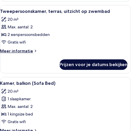
Alle
Een hotelkamer met een groot bed, ee
3
Tweepersoonskamer, terras, uitzicht op zwembad
foto's
20 m²
voor
Max. aantal: 2
Tweepersoonskamer,
terras,
2 eenpersoonsbedden
uitzicht
Gratis wifi
op
Meer
Meer informatie
zwembad
details
laden
over
Prijzen voor je datums bekijken
Tweepersoonskamer,
terras,
uitzicht
Alle
Een hotelkamer met een bed, een burea
2
op
Kamer, balkon (Sofa Bed)
foto's
zwembad
20 m²
voor
1 slaapkamer
Kamer,
balkon
Max. aantal: 2
(Sofa
1 kingsize bed
Bed)
Gratis wifi
laden
Meer
Meer informatie