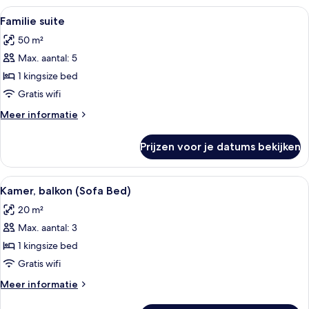
Family
Alle
Een hotelkamer met een groot bed, een 
7
Interconecting
Familie suite
foto's
Room)
50 m²
voor
Max. aantal: 5
Familie
suite
1 kingsize bed
laden
Gratis wifi
Meer
Meer informatie
details
over
Prijzen voor je datums bekijken
Familie
suite
Alle
Een hotelkamer met een bed, een burea
2
Kamer, balkon (Sofa Bed)
foto's
20 m²
voor
Max. aantal: 3
Kamer,
balkon
1 kingsize bed
(Sofa
Gratis wifi
Bed)
Meer
Meer informatie
laden
details
over