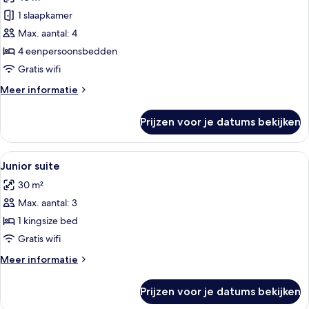
voor
1 slaapkamer
Kamer
(2x2
Max. aantal: 4
Family
4 eenpersoonsbedden
Interconecting
Gratis wifi
Room)
Meer
Meer informatie
laden
details
over
Prijzen voor je datums bekijken
Kamer
(2x2
Family
Alle
Een hotelkamer met een groot bed, ee
5
Interconecting
Junior suite
foto's
Room)
30 m²
voor
Max. aantal: 3
Junior
suite
1 kingsize bed
laden
Gratis wifi
Meer
Meer informatie
details
over
Prijzen voor je datums bekijken
Junior
suite