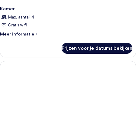
Kamer
Max. aantal: 4
Gratis wifi
Meer
Meer informatie
details
over
Prijzen voor je datums bekijken
Kamer