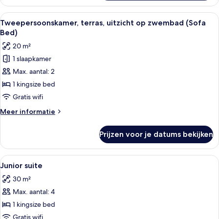
kamer
laden
(with
Alle
Een moderne hotelbadkamer met een d
1
TRRC
Tweepersoonskamer, terras, uitzicht op zwembad (Sofa
foto's
Side
Bed)
Sea
voor
20 m²
VW)
Tweepersoonskamer,
1 slaapkamer
terras,
Max. aantal: 2
uitzicht
op
1 kingsize bed
zwembad
Gratis wifi
(Sofa
Meer
Meer informatie
Bed)
details
laden
over
Prijzen voor je datums bekijken
Tweepersoonskamer,
terras,
uitzicht
Alle
Een hotelkamer met een groot bed, ee
5
op
Junior suite
foto's
zwembad
30 m²
(Sofa
voor
Bed)
Max. aantal: 4
Junior
suite
1 kingsize bed
laden
Gratis wifi