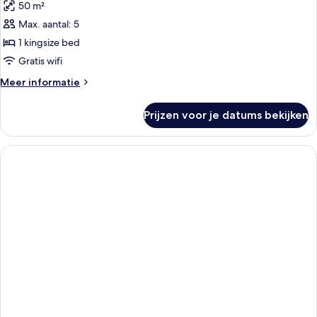
50 m²
voor
Max. aantal: 5
Familie
suite
1 kingsize bed
laden
Gratis wifi
Meer
Meer informatie
details
over
Prijzen voor je datums bekijken
Familie
suite