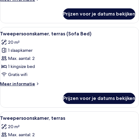
details
over
Prijzen voor je datums bekijken
Kamer,
balkon
(Sofa
Alle
Een hotelkamer met een bed, een burea
2
Bed)
Tweepersoonskamer, terras (Sofa Bed)
foto's
20 m²
voor
1 slaapkamer
Tweepersoonskamer,
terras
Max. aantal: 2
(Sofa
1 kingsize bed
Bed)
Gratis wifi
laden
Meer
Meer informatie
details
over
Prijzen voor je datums bekijken
Tweepersoonskamer,
terras
(Sofa
Alle
Een hotelkamer met een groot bed, ee
4
Bed)
Tweepersoonskamer, terras
foto's
20 m²
voor
Max. aantal: 2
Tweepersoonskamer,