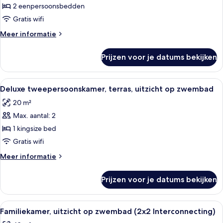
terras
2 eenpersoonsbedden
laden
Gratis wifi
Meer
Meer informatie
details
over
Prijzen voor je datums bekijken
Tweepersoonskamer,
terras
Alle
Een hotelkamer met een bed, een burea
6
Deluxe tweepersoonskamer, terras, uitzicht op zwembad
foto's
20 m²
voor
Max. aantal: 2
Deluxe
tweepersoonskamer,
1 kingsize bed
terras,
Gratis wifi
uitzicht
Meer
Meer informatie
op
details
zwembad
over
Prijzen voor je datums bekijken
Deluxe
laden
tweepersoonskamer,
terras,
Alle
Een hotelkamer met een groot bed, ee
4
uitzicht
Familiekamer, uitzicht op zwembad (2x2 Interconnecting)
foto's
op