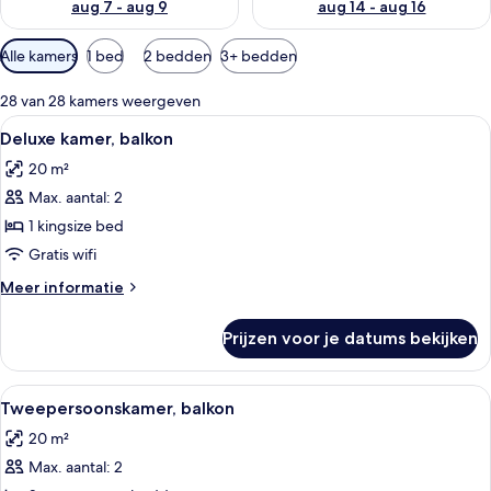
aug 7 - aug 9
aug 14 - aug 16
Beschikbare
Alle kamers
1 bed
2 bedden
3+ bedden
filters
voor
28 van 28 kamers weergeven
kamers
Alle
Een hotelkamer met een bed, een burea
4
Deluxe kamer, balkon
foto's
20 m²
voor
Max. aantal: 2
Deluxe
kamer,
1 kingsize bed
balkon
Gratis wifi
laden
Meer
Meer informatie
details
over
Prijzen voor je datums bekijken
Deluxe
kamer,
balkon
Alle
Een hotelkamer met een groot bed, ee
4
Tweepersoonskamer, balkon
foto's
20 m²
voor
Max. aantal: 2
Tweepersoonskamer,