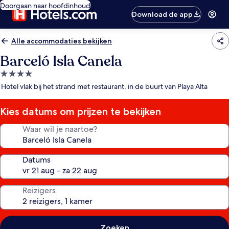
Doorgaan naar hoofdinhoud
Download de app
Alle accommodaties bekijken
Barceló Isla Canela
4.0-
sterrenaccommodatie
Hotel vlak bij het strand met restaurant, in de buurt van Playa Alta
Kies datums om prijzen te bekijken
Waar wil je naartoe?
Datums
Reizigers
Zoeken