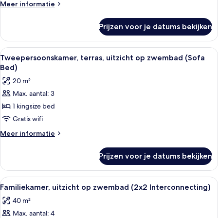
Meer
Meer informatie
(2x2
details
Interconnecting)
over
Prijzen voor je datums bekijken
Familiekamer,
laden
uitzicht
op
Alle
Een moderne hotelbadkamer met een d
1
zwembad
Tweepersoonskamer, terras, uitzicht op zwembad (Sofa
foto's
(2x2
Bed)
Interconnecting)
voor
20 m²
Tweepersoonskamer,
Max. aantal: 3
terras,
1 kingsize bed
uitzicht
op
Gratis wifi
zwembad
Meer
Meer informatie
(Sofa
details
over
Bed)
Prijzen voor je datums bekijken
Tweepersoonskamer,
laden
terras,
uitzicht
Alle
Een hotelkamer met een groot bed, ee
4
op
Familiekamer, uitzicht op zwembad (2x2 Interconnecting)
foto's
zwembad
40 m²
(Sofa
voor
Bed)
Max. aantal: 4
Familiekamer,