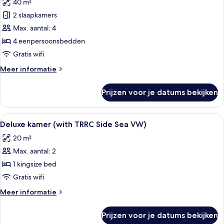
40 m²
zwembad
voor
2 slaapkamers
Familiekamer,
uitzicht
Max. aantal: 4
op
4 eenpersoonsbedden
zwembad
Gratis wifi
(2x2
Meer
Meer informatie
Interconnecting)
details
laden
over
Prijzen voor je datums bekijken
Familiekamer,
uitzicht
op
Alle
Deluxe kamer (with TRRC Side Sea VW)
3
zwembad
Deluxe kamer (with TRRC Side Sea VW)
foto's
(2x2
20 m²
Interconnecting)
voor
Max. aantal: 2
Deluxe
kamer
1 kingsize bed
(with
Gratis wifi
TRRC
Meer
Meer informatie
Side
details
Sea
over
Prijzen voor je datums bekijken
Deluxe
VW)