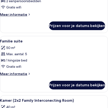
balkon
2 eenpersoonsbedden
laden
Gratis wifi
Meer
Meer informatie
details
over
Prijzen voor je datums bekijken
Tweepersoonskamer,
balkon
Alle
Een hotelkamer met een groot bed, een 
7
Familie suite
foto's
50 m²
voor
Max. aantal: 5
Familie
suite
1 kingsize bed
laden
Gratis wifi
Meer
Meer informatie
details
over
Prijzen voor je datums bekijken
Familie
suite
Alle
Een hotelkamer met een groot bed, ee
4
Kamer (2x2 Family Interconecting Room)
foto's
40 m²