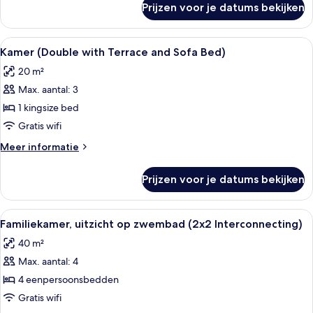
Prijzen voor je datums bekijken
Kamer,
balkon
(Sofa
Alle
Een hotelkamer met een bed, een burea
2
Bed)
Kamer (Double with Terrace and Sofa Bed)
foto's
20 m²
voor
Max. aantal: 3
Kamer
(Double
1 kingsize bed
with
Gratis wifi
Terrace
Meer
Meer informatie
and
details
Sofa
over
Prijzen voor je datums bekijken
Kamer
Bed)
(Double
laden
with
Alle
Een hotelkamer met een groot bed, ee
4
Terrace
Familiekamer, uitzicht op zwembad (2x2 Interconnecting)
foto's
and
40 m²
Sofa
voor
Bed)
Max. aantal: 4
Familiekamer,
uitzicht
4 eenpersoonsbedden
op
Gratis wifi
zwembad