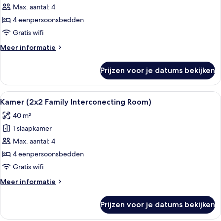
(2x2
Max. aantal: 4
Family
4 eenpersoonsbedden
Interconecting
Gratis wifi
Room)
Meer
Meer informatie
laden
details
over
Prijzen voor je datums bekijken
Kamer
(2x2
Family
Alle
Een hotelkamer met een groot bed, ee
4
Interconecting
Kamer (2x2 Family Interconecting Room)
foto's
Room)
40 m²
voor
1 slaapkamer
Kamer
(2x2
Max. aantal: 4
Family
4 eenpersoonsbedden
Interconecting
Gratis wifi
Room)
Meer
Meer informatie
laden
details
over
Prijzen voor je datums bekijken
Kamer
(2x2