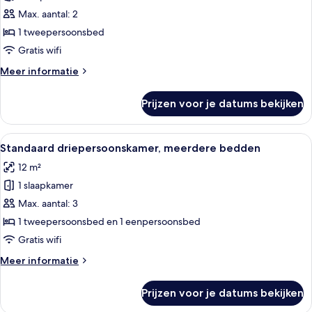
tweepersoonskamer,
Max. aantal: 2
1
1 tweepersoonsbed
tweepersoonsbed
Gratis wifi
laden
Meer
Meer informatie
details
over
Prijzen voor je datums bekijken
Standaard
tweepersoonskamer,
1
Alle
Een hotelkamer met een groot bed, ee
10
tweepersoonsbed
Standaard driepersoonskamer, meerdere bedden
foto's
12 m²
voor
1 slaapkamer
Standaard
driepersoonskamer,
Max. aantal: 3
meerdere
1 tweepersoonsbed en 1 eenpersoonsbed
bedden
Gratis wifi
laden
Meer
Meer informatie
details
over
Prijzen voor je datums bekijken
Standaard
driepersoonskamer,