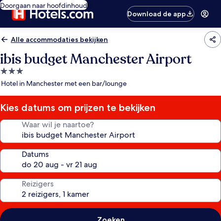
Doorgaan naar hoofdinhoud
Download de app
Alle accommodaties bekijken
ibis budget Manchester Airport
3.0-
sterrenaccommodatie
Hotel in Manchester met een bar/lounge
Kies datums om prijzen te bekijken
Waar wil je naartoe?
Datums
Reizigers
Zoeken