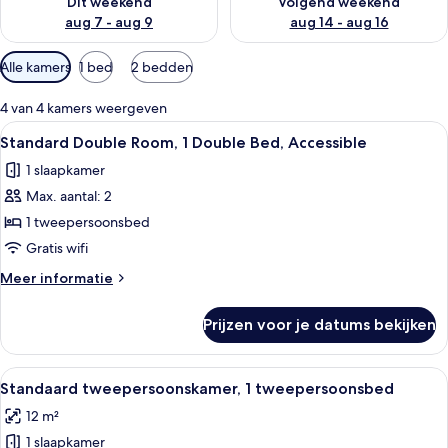
Dit weekend
Volgend weekend
aug 7 - aug 9
aug 14 - aug 16
Beschikbare
Alle kamers
1 bed
2 bedden
filters
voor
4 van 4 kamers weergeven
kamers
Alle
Een kleine, moderne kamer met een bed,
9
Standard Double Room, 1 Double Bed, Accessible
foto's
1 slaapkamer
voor
Max. aantal: 2
Standard
Double
1 tweepersoonsbed
Room,
Gratis wifi
1
Meer
Meer informatie
Double
details
Bed,
over
Prijzen voor je datums bekijken
Standard
Accessible
Double
laden
Room,
Alle
Standaard tweepersoonskamer, 1 twe
14
1
Standaard tweepersoonskamer, 1 tweepersoonsbed
foto's
Double
12 m²
Bed,
voor
Accessible
1 slaapkamer
Standaard