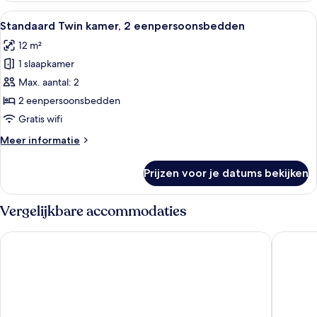
meerdere
Alle
Een hotelkamer met een blauwe accen
11
bedden
Standaard Twin kamer, 2 eenpersoonsbedden
foto's
12 m²
voor
1 slaapkamer
Standaard
Twin
Max. aantal: 2
kamer,
2 eenpersoonsbedden
2
Gratis wifi
eenpersoonsbedden
Meer
Meer informatie
laden
details
over
Prijzen voor je datums bekijken
Standaard
Twin
kamer,
Vergelijkbare accommodaties
2
eenpersoonsbedden
TRIBE Manchester Airport
Clayton 