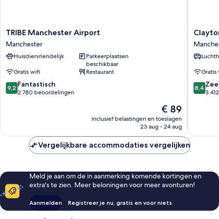
TRIBE
Clayton
TRIBE Manchester Airport
Clayto
Manchester
Hotel,
Manchester
Manche
Airport
Manches
Huisdiervriendelijk
Parkeerplaatsen
Luchth
Manchester
Airport
beschikbaar
Manches
Gratis wifi
Restaurant
Gratis 
9.2
8.4
Fantastisch
Zee
9,2
8,4
van
van
2.780 beoordelingen
3.41
10,
10,
De
€ 89
Fantastisch,
Zeer
prijs
2.780
goed,
inclusief belastingen en toeslagen
is
23 aug - 24 aug
beoordelingen
3.412
€ 89
beoorde
Vergelijkbare accommodaties vergelijken
Meld je aan om de in aanmerking komende kortingen en
extra's te zien. Meer beloningen voor meer avonturen!
Aanmelden
Registreer je nu, gratis en voor niets