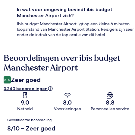
In wat voor omgeving bevindt ibis budget
Manchester Airport zich?
Ibis budget Manchester Airport ligt op een kleine 6 minuten
loopafstand van Manchester Airport Station. Reizigers zijn zeer
onder de indruk van de toplocatie van dit hotel.
Beoordelingen over ibis budget
Beoordelingen
Manchester Airport
Zeer goed
8,4
3.240 beoordelingen
9,0
8,0
8,8
Netheid
Voorzieningen
Personeel en service
Beoordelingen
Geverifieerde beoordeling
8/10 – Zeer goed