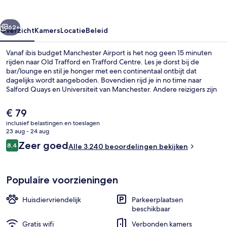
rige
Volgende
62+
Overzicht
Kamers
Locatie
Beleid
Vanaf ibis budget Manchester Airport is het nog geen 15 minuten
rijden naar Old Trafford en Trafford Centre. Les je dorst bij de
bar/lounge en stil je honger met een continentaal ontbijt dat
dagelijks wordt aangeboden. Bovendien rijd je in no time naar
Salford Quays en Universiteit van Manchester. Andere reizigers zijn
erg te spreken over het behulpzame personeel en de nabijheid tot
het vliegveld.
De
€ 79
huidige
inclusief belastingen en toeslagen
prijs
23 aug - 24 aug
Exterieur
is
Beoordelingen
Zeer goed
8,4
Alle 3.240 beoordelingen bekijken
€ 79
8,4 op 10 –
Populaire voorzieningen
Huisdiervriendelijk
Parkeerplaatsen
beschikbaar
Gratis wifi
Verbonden kamers