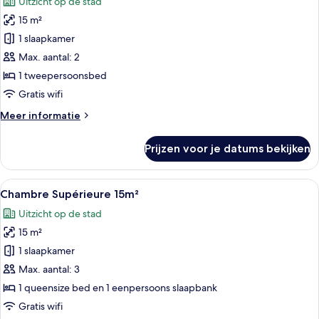
Uitzicht op de stad
voor
15 m²
Chambre
Double
1 slaapkamer
Supérieure
Max. aantal: 2
12m²
1 tweepersoonsbed
avec
Gratis wifi
Balcon
Meer
Meer informatie
laden
details
over
Prijzen voor je datums bekijken
Chambre
Double
Supérieure
Alle
Chambre Supérieure 15m² | Luxe bedd
22
12m²
Chambre Supérieure 15m²
foto's
avec
Uitzicht op de stad
Balcon
voor
15 m²
Chambre
Supérieure
1 slaapkamer
15m²
Max. aantal: 3
laden
1 queensize bed en 1 eenpersoons slaapbank
Gratis wifi