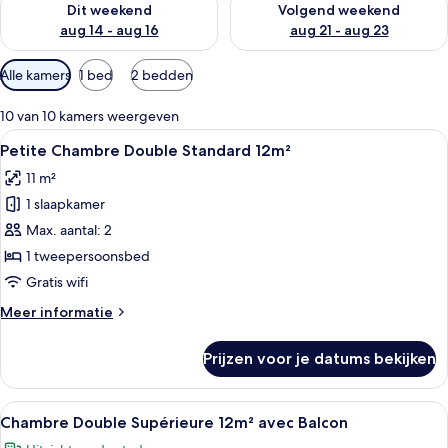
Dit weekend
Volgend weekend
aug 14 - aug 16
aug 21 - aug 23
Beschikbare
Alle kamers
1 bed
2 bedden
filters
voor
10 van 10 kamers weergeven
kamers
Alle
Een hotelkamer met een groot bed, t
23
Petite Chambre Double Standard 12m²
foto's
11 m²
voor
1 slaapkamer
Petite
Chambre
Max. aantal: 2
Double
1 tweepersoonsbed
Standard
Gratis wifi
12m²
Meer
Meer informatie
laden
details
over
Prijzen voor je datums bekijken
Petite
Chambre
Double
Alle
Een hotelkamer met een bed, een zitho
8
Standard
Chambre Double Supérieure 12m² avec Balcon
foto's
12m²