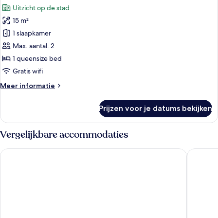
foto's
avec
Uitzicht op de stad
Balcon
voor
15 m²
Superior
tweepersoonskamer
1 slaapkamer
laden
Max. aantal: 2
1 queensize bed
Gratis wifi
Meer
Meer informatie
details
over
Prijzen voor je datums bekijken
Superior
tweepersoonskamer
Vergelijkbare accommodaties
Hôtel La Villa Nice Victor Hugo
Hotel Du