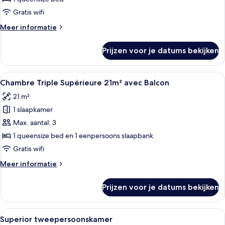
laden
Gratis wifi
Meer
Meer informatie
details
over
Prijzen voor je datums bekijken
Chambre
Double
Standard
Alle
Hotelkamer met een bed, nachtkastje, 
6
14m²
Chambre Triple Supérieure 21m² avec Balcon
foto's
21 m²
voor
1 slaapkamer
Chambre
Triple
Max. aantal: 3
Supérieure
1 queensize bed en 1 eenpersoons slaapbank
21m²
Gratis wifi
avec
Meer
Meer informatie
Balcon
details
laden
over
Prijzen voor je datums bekijken
Chambre
Triple
Supérieure
Alle
Een hotelkamer met een bed, een burea
6
21m²
Superior tweepersoonskamer