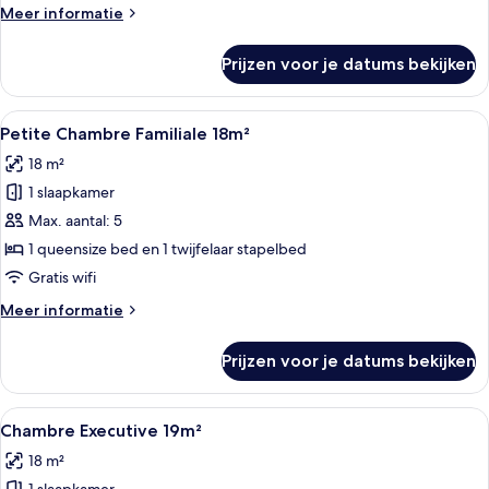
Meer
Meer informatie
details
over
Prijzen voor je datums bekijken
Chambre
Supérieure
15m²
Alle
Een hotelkamer met een groot bed, 
9
Petite Chambre Familiale 18m²
foto's
18 m²
voor
1 slaapkamer
Petite
Chambre
Max. aantal: 5
Familiale
1 queensize bed en 1 twijfelaar stapelbed
18m²
Gratis wifi
laden
Meer
Meer informatie
details
over
Prijzen voor je datums bekijken
Petite
Chambre
Familiale
Alle
Een hotelkamer met een bed, een groe
8
18m²
Chambre Executive 19m²
foto's
18 m²
voor