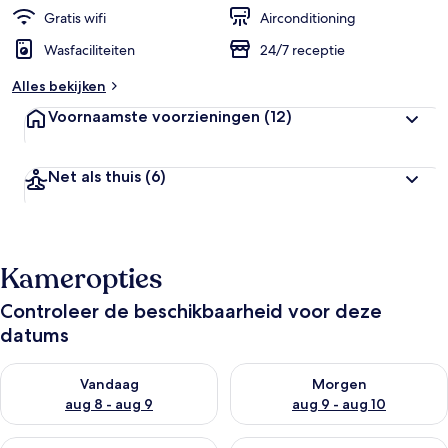
Gratis wifi
Airconditioning
Wasfaciliteiten
24/7 receptie
Alles bekijken
Voornaamste voorzieningen
(12)
Net als thuis
(6)
Kameropties
Controleer de beschikbaarheid voor deze
datums
De beschikbaarheid controleren voor vanavond aug 8 - aug 9
De beschikbaarheid controler
Vandaag
Morgen
aug 8 - aug 9
aug 9 - aug 10
De beschikbaarheid controleren voor dit weekend aug 14 - au
De beschikbaarheid controler