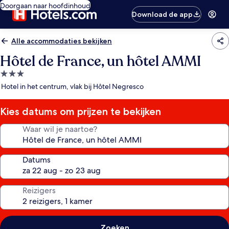
Doorgaan naar hoofdinhoud
Download de app
Alle accommodaties bekijken
Hôtel de France, un hôtel AMMI
3.0-
sterrenaccommodatie
Hotel in het centrum, vlak bij Hôtel Negresco
Kies datums om prijzen te bekijken
Waar wil je naartoe?
Datums
Reizigers
Zoeken