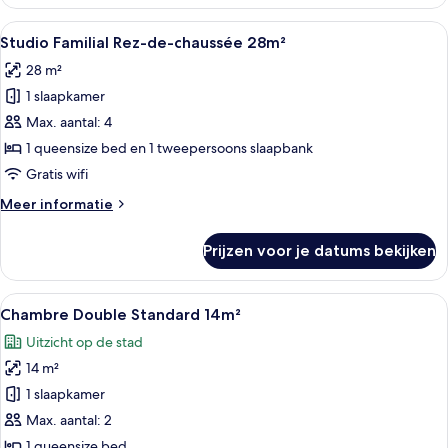
Executive
20m²
Alle
Een hotelkamer met een bed, een bank
9
avec
Studio Familial Rez-de-chaussée 28m²
foto's
Balcon
28 m²
voor
1 slaapkamer
Studio
Familial
Max. aantal: 4
Rez-
1 queensize bed en 1 tweepersoons slaapbank
de-
Gratis wifi
chaussée
Meer
Meer informatie
28m²
details
laden
over
Prijzen voor je datums bekijken
Studio
Familial
Rez-
Alle
Hotelkamer met een groot bed, twee 
21
de-
Chambre Double Standard 14m²
foto's
chaussée
Uitzicht op de stad
28m²
voor
14 m²
Chambre
Double
1 slaapkamer
Standard
Max. aantal: 2
14m²
1 queensize bed