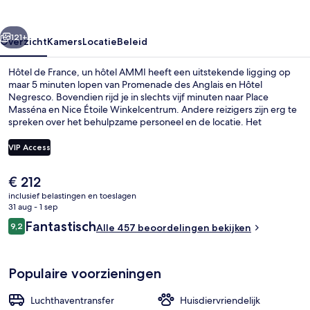
hôtel
AMMI
rige
Volgende
121+
Overzicht
Kamers
Locatie
Beleid
Hôtel de France, un hôtel AMMI heeft een uitstekende ligging op
maar 5 minuten lopen van Promenade des Anglais en Hôtel
Negresco. Bovendien rijd je in slechts vijf minuten naar Place
Masséna en Nice Étoile Winkelcentrum. Andere reizigers zijn erg te
spreken over het behulpzame personeel en de locatie. Het
openbaar vervoer vind je op korte loopafstand: het is 4 minuten
lopen naar Alsace - Lorraine Tramhalte en 13 minuten naar Station
VIP Access
Place Masséna.
De
€ 212
Terras
huidige
inclusief belastingen en toeslagen
prijs
31 aug - 1 sep
is
Beoordelingen
Fantastisch
9,2
Alle 457 beoordelingen bekijken
€ 212
9,2 op 10 –
Populaire voorzieningen
Luchthaventransfer
Huisdiervriendelijk