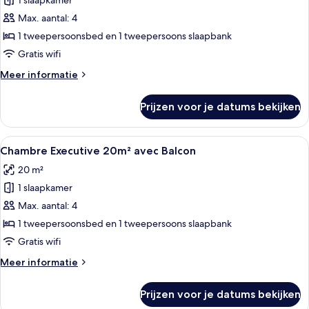
1 slaapkamer
Chambre
Executive
Max. aantal: 4
19m²
1 tweepersoonsbed en 1 tweepersoons slaapbank
laden
Gratis wifi
Meer
Meer informatie
details
over
Prijzen voor je datums bekijken
Chambre
Executive
19m²
Alle
Een hotelkamer met een bed, een radiat
5
Chambre Executive 20m² avec Balcon
foto's
20 m²
voor
1 slaapkamer
Chambre
Executive
Max. aantal: 4
20m²
1 tweepersoonsbed en 1 tweepersoons slaapbank
avec
Gratis wifi
Balcon
Meer
Meer informatie
laden
details
over
Prijzen voor je datums bekijken
Chambre