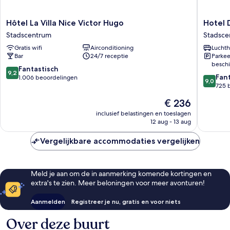
Hôtel
Hotel
Hôtel La Villa Nice Victor Hugo
Hotel 
La
Du
Stadscentrum
Stadsce
Villa
Centre,
Gratis wifi
Airconditioning
Luchth
Nice
un
Bar
24/7 receptie
Parkee
Victor
hotel
beschi
Hugo
AMMI
9.2
Fantastisch
9,2
9.0
Stadscentrum
Stadsce
Fan
van
1.006 beoordelingen
9,0
van
725 
10,
10,
Fantastisch,
De
€ 236
Fantasti
1.006
prijs
725
inclusief belastingen en toeslagen
beoordelingen
is
12 aug - 13 aug
beoorde
€ 236
Vergelijkbare accommodaties vergelijken
Meld je aan om de in aanmerking komende kortingen en
extra's te zien. Meer beloningen voor meer avonturen!
Aanmelden
Registreer je nu, gratis en voor niets
Over deze buurt