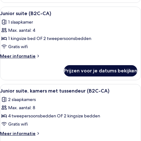
suite
laden
(Tropical
Alle
Een hotelkamer met een groot bed, een
4
View
Junior suite (B2C-CA)
foto's
|
1 slaapkamer
B2C-
voor
CA)
Max. aantal: 4
Junior
suite
1 kingsize bed OF 2 tweepersoonsbedden
(B2C-
Gratis wifi
CA)
Meer
Meer informatie
laden
details
over
Prijzen voor je datums bekijken
Junior
suite
(B2C-
Alle
Een hotelkamer met een groot bed, een
4
CA)
Junior suite, kamers met tussendeur (B2C-CA)
foto's
2 slaapkamers
voor
Max. aantal: 8
Junior
suite,
4 tweepersoonsbedden OF 2 kingsize bedden
kamers
Gratis wifi
met
Meer
Meer informatie
tussendeur
details