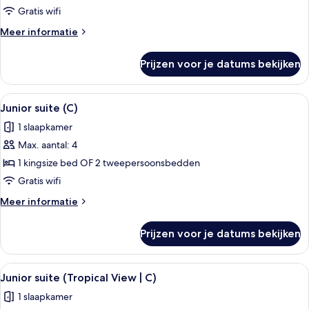
suite,
Gratis wifi
2
Meer
Meer informatie
slaapkamers
details
over
(U)
Prijzen voor je datums bekijken
Junior
laden
suite,
2
Alle
Een hotelkamer met een groot bed, een
4
slaapkamers
Junior suite (C)
foto's
(U)
1 slaapkamer
voor
Max. aantal: 4
Junior
suite
1 kingsize bed OF 2 tweepersoonsbedden
(C)
Gratis wifi
laden
Meer
Meer informatie
details
over
Prijzen voor je datums bekijken
Junior
suite
(C)
Alle
Een hotelkamer met een groot bed, een
4
Junior suite (Tropical View | C)
foto's
1 slaapkamer
voor