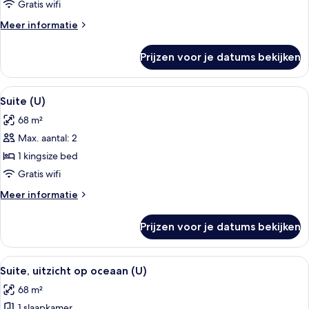
(Tropical
Gratis wifi
View,
Meer
Meer informatie
U)
details
laden
over
Prijzen voor je datums bekijken
Junior
suite
(Tropical
Alle
Een hotelkamer met een bed, een bure
4
View,
Suite (U)
foto's
U)
68 m²
voor
Max. aantal: 2
Suite
(U)
1 kingsize bed
laden
Gratis wifi
Meer
Meer informatie
details
over
Prijzen voor je datums bekijken
Suite
(U)
Alle
Een hotelkamer met een bed, een bure
4
Suite, uitzicht op oceaan (U)
foto's
68 m²
voor
1 slaapkamer