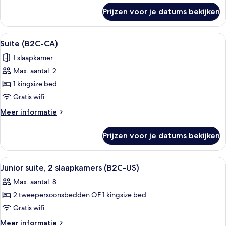
(B2C-
over
Prijzen voor je datums bekijken
Junior
CA)
suite,
laden
kamers
Alle
Een hotelkamer met een bed, een bure
4
met
Suite (B2C-CA)
foto's
tussendeur
1 slaapkamer
(B2C-
voor
CA)
Max. aantal: 2
Suite
(B2C-
1 kingsize bed
CA)
Gratis wifi
laden
Meer
Meer informatie
details
over
Prijzen voor je datums bekijken
Suite
(B2C-
CA)
Alle
Een hotelkamer met een groot bed, een
4
Junior suite, 2 slaapkamers (B2C-US)
foto's
Max. aantal: 8
voor
2 tweepersoonsbedden OF 1 kingsize bed
Junior
suite,
Gratis wifi
2
Meer
Meer informatie