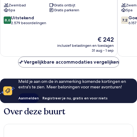
Palace
Republi
Zwembad
Gratis ontbijt
Zwem
Bavaro
-
Spa
Gratis parkeren
Spa
-
Adults
All
only
8.6
7.2
Uitstekend
Go
8,6
7,2
Inclusive
-
van
van
2.579 beoordelingen
6.15
Bávaro
All
10,
10,
Inclusiv
Uitstekend,
Goed,
De
€ 242
Bávaro
2.579
6.157
prijs
beoordelingen
beoorde
inclusief belastingen en toeslagen
is
31 aug - 1 sep
€ 242
Vergelijkbare accommodaties vergelijken
Meld je aan om de in aanmerking komende kortingen en
extra's te zien. Meer beloningen voor meer avonturen!
Aanmelden
Registreer je nu, gratis en voor niets
Over deze buurt