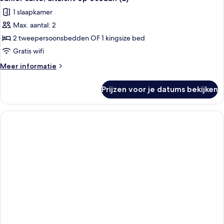
1 slaapkamer
Max. aantal: 2
2 tweepersoonsbedden OF 1 kingsize bed
Gratis wifi
Meer
Meer informatie
details
over
Prijzen voor je datums bekijken
Junior
suite,
uitzicht
op
oceaan
(E)