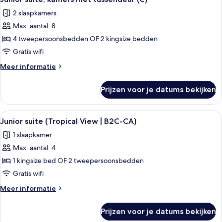
foto's
2 slaapkamers
voor
Max. aantal: 8
Junior
suite,
4 tweepersoonsbedden OF 2 kingsize bedden
kamers
Gratis wifi
met
Meer
Meer informatie
tussendeur
details
(C)
over
Prijzen voor je datums bekijken
Junior
laden
suite,
kamers
Alle
Een hotelkamer met een groot bed, een
4
met
Junior suite (Tropical View | B2C-CA)
foto's
tussendeur
1 slaapkamer
(C)
voor
Max. aantal: 4
Junior
suite
1 kingsize bed OF 2 tweepersoonsbedden
(Tropical
Gratis wifi
View
Meer
Meer informatie
|
details
B2C-
over
Prijzen voor je datums bekijken
Junior
CA)