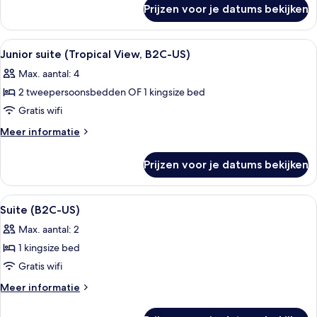
over
laden
Prijzen voor je datums bekijken
Junior
suite
(B2C-
Alle
Een hotelkamer met een groot bed, een
4
US)
Junior suite (Tropical View, B2C-US)
foto's
Max. aantal: 4
voor
2 tweepersoonsbedden OF 1 kingsize bed
Junior
suite
Gratis wifi
(Tropical
Meer
Meer informatie
View,
details
over
B2C-
Prijzen voor je datums bekijken
Junior
US)
suite
laden
(Tropical
Alle
Een hotelkamer met een bed, een bure
4
View,
Suite (B2C-US)
foto's
B2C-
Max. aantal: 2
US)
voor
1 kingsize bed
Suite
(B2C-
Gratis wifi
US)
Meer
Meer informatie
laden
details
over