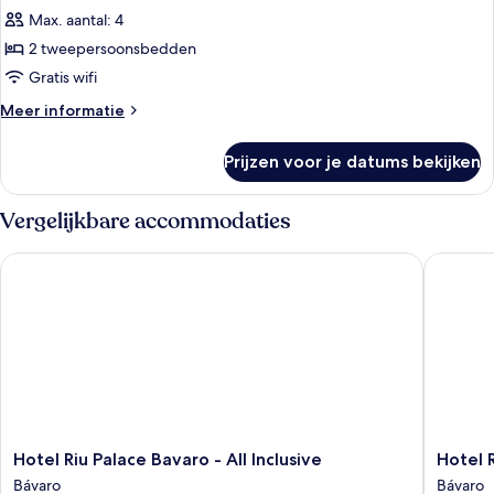
Max. aantal: 4
Room
Superior
2 tweepersoonsbedden
laden
Gratis wifi
Meer
Meer informatie
details
over
Prijzen voor je datums bekijken
Room
Superior
Vergelijkbare accommodaties
Hotel Riu Palace Bavaro - All Inclusive
Hotel Riu
Hotel
Hotel
Hotel Riu Palace Bavaro - All Inclusive
Hotel R
Riu
Riu
Bávaro
Bávaro