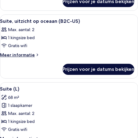
Prijzen voor je datums bekijken
Suite
(B2C-
US)
Alle
Een hotelkamer met een bed, een bure
5
Suite, uitzicht op oceaan (B2C-US)
foto's
Max. aantal: 2
voor
1 kingsize bed
Suite,
uitzicht
Gratis wifi
op
Meer
Meer informatie
oceaan
details
over
(B2C-
Prijzen voor je datums bekijken
Suite,
US)
uitzicht
laden
op
Alle
Een hotelkamer met een bed, een bure
4
oceaan
Suite (L)
foto's
(B2C-
68 m²
US)
voor
1 slaapkamer
Suite
(L)
Max. aantal: 2
laden
1 kingsize bed
Gratis wifi