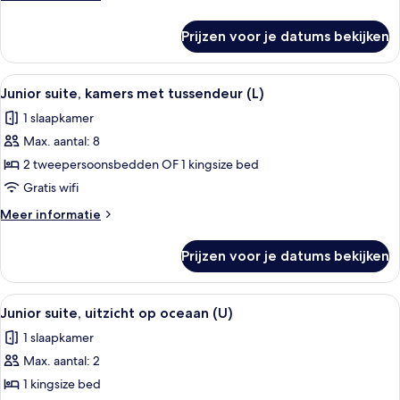
slaapkamers
details
over
(B2C-
Prijzen voor je datums bekijken
Junior
US)
suite,
laden
2
Alle
Een hotelkamer met een groot bed, een
4
slaapkamers
Junior suite, kamers met tussendeur (L)
foto's
(B2C-
1 slaapkamer
US)
voor
Max. aantal: 8
Junior
suite,
2 tweepersoonsbedden OF 1 kingsize bed
kamers
Gratis wifi
met
Meer
Meer informatie
tussendeur
details
(L)
over
Prijzen voor je datums bekijken
Junior
laden
suite,
kamers
Alle
Een hotelkamer met een groot bed, een
4
met
Junior suite, uitzicht op oceaan (U)
foto's
tussendeur
1 slaapkamer
(L)
voor
Max. aantal: 2
Junior
suite,
1 kingsize bed