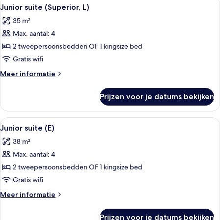
Alle
Een hotelkamer met een groot bed, een
4
Junior suite (Superior, L)
foto's
35 m²
voor
Max. aantal: 4
Junior
suite
2 tweepersoonsbedden OF 1 kingsize bed
(Superior,
Gratis wifi
L)
Meer
Meer informatie
laden
details
over
Prijzen voor je datums bekijken
Junior
suite
(Superior,
Alle
Een hotelkamer met een groot bed, een
4
L)
Junior suite (E)
foto's
38 m²
voor
Max. aantal: 4
Junior
suite
2 tweepersoonsbedden OF 1 kingsize bed
(E)
Gratis wifi
laden
Meer
Meer informatie
details
over
Prijzen voor je datums bekijken