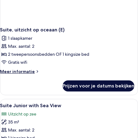
Suite, uitzicht op oceaan (E)
1 slaapkamer
Max. aantal: 2
2 tweepersoonsbedden OF 1 kingsize bed
Gratis wifi
Meer
Meer informatie
details
over
Prijzen voor je datums bekijken
Suite,
uitzicht
op
Alle
Een minibar, een kluis op de kamer, e
1
oceaan
Suite Junior with Sea View
foto's
(E)
Uitzicht op zee
voor
35 m²
Suite
Junior
Max. aantal: 2
with