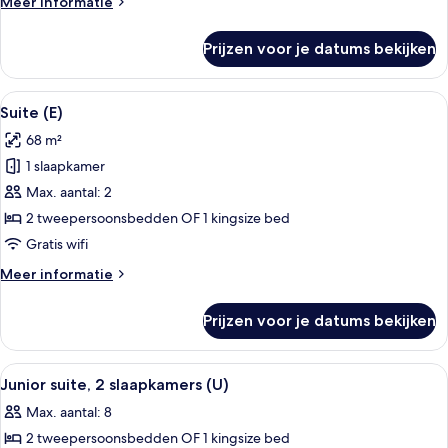
Meer
Meer informatie
details
over
Prijzen voor je datums bekijken
Suite
(L)
Alle
Een hotelkamer met een bed, een bure
4
Suite (E)
foto's
68 m²
voor
1 slaapkamer
Suite
(E)
Max. aantal: 2
laden
2 tweepersoonsbedden OF 1 kingsize bed
Gratis wifi
Meer
Meer informatie
details
over
Prijzen voor je datums bekijken
Suite
(E)
Alle
Een hotelkamer met een groot bed, een
4
Junior suite, 2 slaapkamers (U)
foto's
Max. aantal: 8
voor
2 tweepersoonsbedden OF 1 kingsize bed
Junior