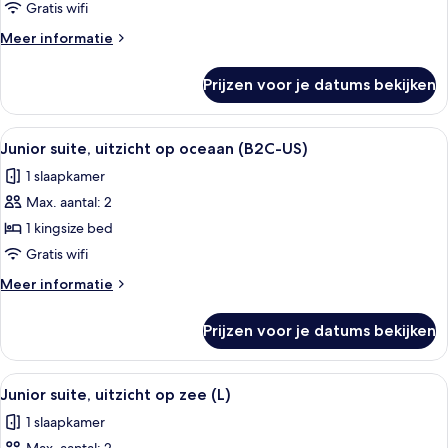
uitzicht
Gratis wifi
op
Meer
Meer informatie
oceaan
details
(U)
over
Prijzen voor je datums bekijken
Junior
laden
suite,
uitzicht
Alle
Een hotelkamer met een groot bed, een
4
op
Junior suite, uitzicht op oceaan (B2C-US)
foto's
oceaan
1 slaapkamer
(U)
voor
Max. aantal: 2
Junior
suite,
1 kingsize bed
uitzicht
Gratis wifi
op
Meer
Meer informatie
oceaan
details
(B2C-
over
Prijzen voor je datums bekijken
Junior
US)
suite,
laden
uitzicht
Alle
Een hotelkamer met een groot bed, een
4
op
Junior suite, uitzicht op zee (L)
foto's
oceaan
1 slaapkamer
(B2C-
voor
US)