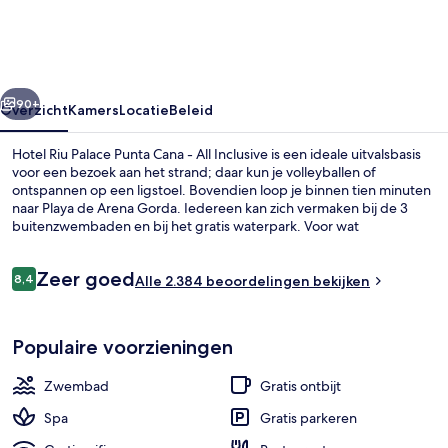
Punta
Cana
-
rige
Volgende
All
90+
Overzicht
Kamers
Locatie
Beleid
Inclusive
Hotel Riu Palace Punta Cana - All Inclusive is een ideale uitvalsbasis
voor een bezoek aan het strand; daar kun je volleyballen of
ontspannen op een ligstoel. Bovendien loop je binnen tien minuten
naar Playa de Arena Gorda. Iedereen kan zich vermaken bij de 3
buitenzwembaden en bij het gratis waterpark. Voor wat
ontspanning ga je naar de spa, waar je kunt genieten van massages,
body wraps en hydrotherapie. Je kunt eten bij een van de 6
Beoordelingen
Zeer goed
restaurants en bij de 4 bars/lounges kun je genieten van een
8,4
Alle 2.384 beoordelingen bekijken
8,4 op 10 –
verkoelend drankje. Deze accommodatie met alles inbegrepen
biedt ook highlights zoals een nachtclub, een gratis kinderclub en
3 buitenzwembaden
een bar aan het zwembad. Andere reizigers zijn erg te spreken over
Populaire voorzieningen
het zwembad en het behulpzame personeel.
Zwembad
Gratis ontbijt
Spa
Gratis parkeren