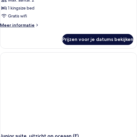
Max. aantal: 2
Junior
suite,
1 kingsize bed
uitzicht
Gratis wifi
op
Meer
Meer informatie
zee
details
(L)
over
Prijzen voor je datums bekijken
Junior
laden
suite,
uitzicht
op
zee
(L)
Junior suite, uitzicht op oceaan (E)