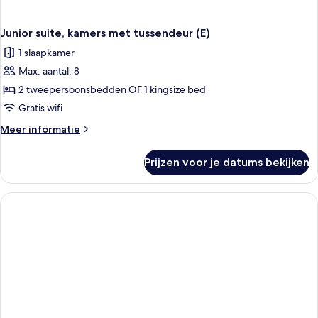
Junior suite, kamers met tussendeur (E)
1 slaapkamer
Max. aantal: 8
2 tweepersoonsbedden OF 1 kingsize bed
Gratis wifi
Meer
Meer informatie
details
over
Prijzen voor je datums bekijken
Junior
suite,
kamers
met
tussendeur
(E)