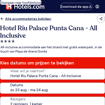
Doorgaan naar hoofdinhoud
Download de app
Alle accommodaties bekijken
Hotel Riu Palace Punta Cana - All
Inclusive
4.0-
sterrenaccommodatie
All-inclusive accommodatie aan het strand met gratis waterpark, in de
buurt van Playa de Arena Gorda
Kies datums om prijzen te bekijken
Waar wil je naartoe?
Datums
Reizigers