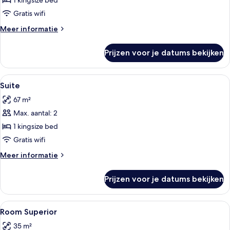
1 kingsize bed
Sea
Gratis wifi
View
Meer
Meer informatie
laden
details
over
Prijzen voor je datums bekijken
Suite
Junior
with
Alle
Woonruimte | Een flatscreentelevisie
4
Sea
Suite
foto's
View
67 m²
voor
Max. aantal: 2
Suite
laden
1 kingsize bed
Gratis wifi
Meer
Meer informatie
details
over
Prijzen voor je datums bekijken
Suite
Alle
Een minibar, een kluis op de kamer, e
4
Room Superior
foto's
35 m²
voor