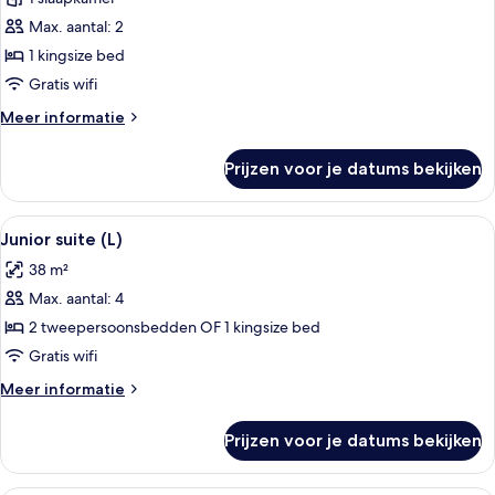
Suite,
uitzicht
Max. aantal: 2
op
1 kingsize bed
oceaan
Gratis wifi
(U)
Meer
Meer informatie
laden
details
over
Prijzen voor je datums bekijken
Suite,
uitzicht
op
Alle
Een hotelkamer met een groot bed, een
4
oceaan
Junior suite (L)
foto's
(U)
38 m²
voor
Max. aantal: 4
Junior
suite
2 tweepersoonsbedden OF 1 kingsize bed
(L)
Gratis wifi
laden
Meer
Meer informatie
details
over
Prijzen voor je datums bekijken
Junior
suite
(L)