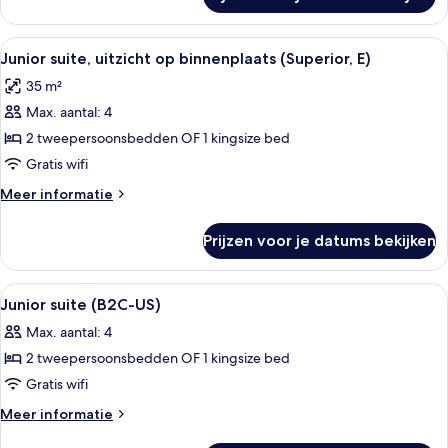
Junior
suite
(E)
Alle
Een hotelkamer met een groot bed, een
4
Junior suite, uitzicht op binnenplaats (Superior, E)
foto's
35 m²
voor
Max. aantal: 4
Junior
suite,
2 tweepersoonsbedden OF 1 kingsize bed
uitzicht
Gratis wifi
op
Meer
Meer informatie
binnenplaats
details
(Superior,
over
Prijzen voor je datums bekijken
Junior
E)
suite,
laden
uitzicht
Alle
Een hotelkamer met een groot bed, een
4
op
Junior suite (B2C-US)
foto's
binnenplaats
Max. aantal: 4
(Superior,
voor
E)
2 tweepersoonsbedden OF 1 kingsize bed
Junior
suite
Gratis wifi
(B2C-
Meer
Meer informatie
US)
details