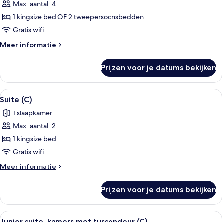
Max. aantal: 4
Junior
suite
1 kingsize bed OF 2 tweepersoonsbedden
(Tropical
Gratis wifi
View
Meer
Meer informatie
|
details
C)
over
Prijzen voor je datums bekijken
Junior
laden
suite
(Tropical
Alle
Een hotelkamer met een bed, een bure
4
View
Suite (C)
foto's
|
1 slaapkamer
C)
voor
Max. aantal: 2
Suite
(C)
1 kingsize bed
laden
Gratis wifi
Meer
Meer informatie
details
over
Prijzen voor je datums bekijken
Suite
(C)
Alle
Een hotelkamer met een groot bed, een
4
Junior suite, kamers met tussendeur (C)