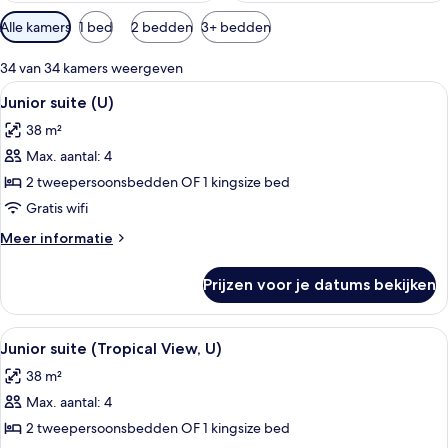
Beschikbare
Alle kamers
1 bed
2 bedden
3+ bedden
filters
voor
34 van 34 kamers weergeven
kamers
Alle
Een hotelkamer met een groot bed, een
4
Junior suite (U)
foto's
38 m²
voor
Max. aantal: 4
Junior
suite
2 tweepersoonsbedden OF 1 kingsize bed
(U)
Gratis wifi
laden
Meer
Meer informatie
details
over
Prijzen voor je datums bekijken
Junior
suite
(U)
Alle
Een hotelkamer met een groot bed, een
4
Junior suite (Tropical View, U)
foto's
38 m²
voor
Max. aantal: 4
Junior
suite
2 tweepersoonsbedden OF 1 kingsize bed